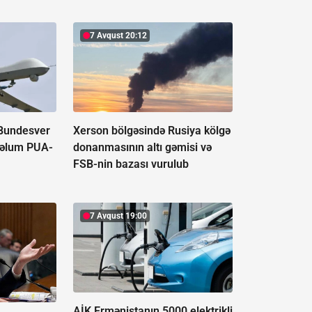
7 Avqust 20:12
 Bundesver
Xerson bölgəsində Rusiya kölgə
məlum PUA-
donanmasının altı gəmisi və
FSB-nin bazası vurulub
7 Avqust 19:00
AİK Ermənistanın 5000 elektrikli