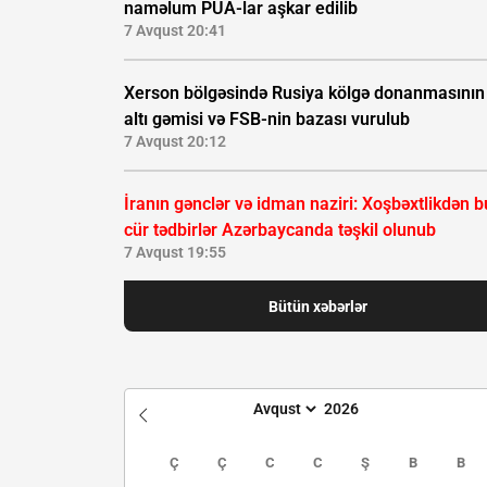
naməlum PUA-lar aşkar edilib
7 Avqust 20:41
Xerson bölgəsində Rusiya kölgə donanmasının
altı gəmisi və FSB-nin bazası vurulub
7 Avqust 20:12
İranın gənclər və idman naziri: Xoşbəxtlikdən b
cür tədbirlər Azərbaycanda təşkil olunub
7 Avqust 19:55
Bütün xəbərlər
Ç
Ç
C
C
Ş
B
B