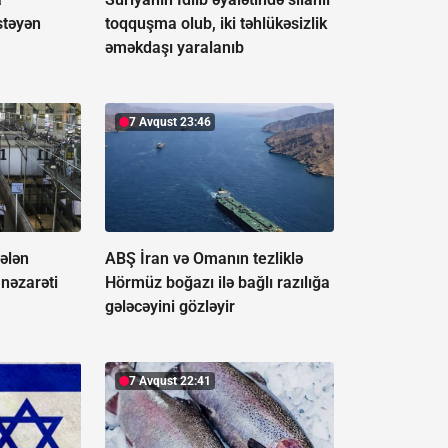
stəyən
toqquşma olub, iki təhlükəsizlik
əməkdaşı yaralanıb
7 Avqust 23:46
gələn
ABŞ İran və Omanın tezliklə
 nəzarəti
Hörmüz boğazı ilə bağlı razılığa
gələcəyini gözləyir
7 Avqust 22:41