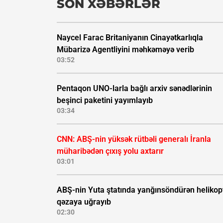
SON XƏBƏRLƏR
Naycel Farac Britaniyanın Cinayətkarlıqla
Mübarizə Agentliyini məhkəməyə verib
03:52
Pentaqon UNO-larla bağlı arxiv sənədlərinin
beşinci paketini yayımlayıb
03:34
CNN: ABŞ-nin yüksək rütbəli generalı İranla
müharibədən çıxış yolu axtarır
03:01
ABŞ-nin Yuta ştatında yanğınsöndürən helikop
qəzaya uğrayıb
02:30