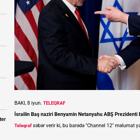
BAKI, 8 iyun.
TELEQRAF
İsrailin Baş naziri Benyamin Netanyahu ABŞ Prezidenti 
ter
xəbər verir ki, bu barədə "Channel 12" məlumat y
Teleqraf