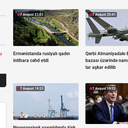
7 Avqust 21:01
7 Avqust 20:41
Ermənistanda rusiyalı qadın
Qərbi Almaniyadakı
u
intihara cəhd etdi
bazası üzərində na
lar aşkar edilib
7 Avqust 19:23
7 Avqust 19:17
Novorossiysk yaxınlığında türk