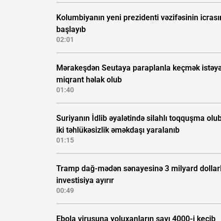
Kolumbiyanın yeni prezidenti vəzifəsinin icras
başlayıb
02:01
Mərakeşdən Seutaya paraplanla keçmək istəy
miqrant həlak olub
01:40
Suriyanın İdlib əyalətində silahlı toqquşma olub
iki təhlükəsizlik əməkdaşı yaralanıb
01:15
Tramp dağ-mədən sənayesinə 3 milyard dollarl
investisiya ayırır
00:49
Ebola virusuna yoluxanların sayı 4000-i keçib