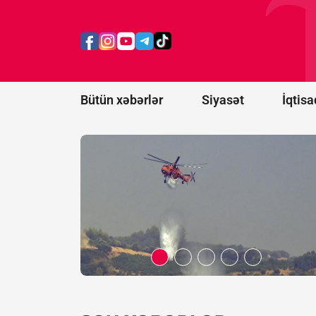
ABŞ-nin Yuta
ştatında
yanğınsöndürən
helikopter
qəzaya uğrayıb
Bütün xəbərlər
Siyasət
İqtisa