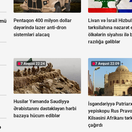
Pentaqon 400 milyon dollar
Livan və İsrail Hizbu
ümü
dəyərində lazer anti-dron
tərksilahına nəzarət
sistemləri alacaq
ölkələrin siyahısı ilə 
razılığa gəliblər
7 Avqust 22:24
7 Avqust 22:09
Husilər Yəməndə Səudiyyə
İsgəndəriyyə Patriarx
Ərəbistanını dəstəkləyən hərbi
yepiskopu Rus Pravo
bazaya hücum ediblər
Kilsəsini Afrikanı tə
çağırdı
ə