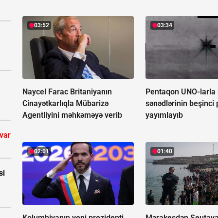
03:52
03:34
Naycel Farac Britaniyanın
Pentaqon UNO-larla b
Cinayətkarlıqla Mübarizə
sənədlərinin beşinci 
Agentliyini məhkəməyə verib
yayımlayıb
 var
02:01
01:40
si
Kolumbiyanın yeni prezidenti
Mərakeşdən Seutay