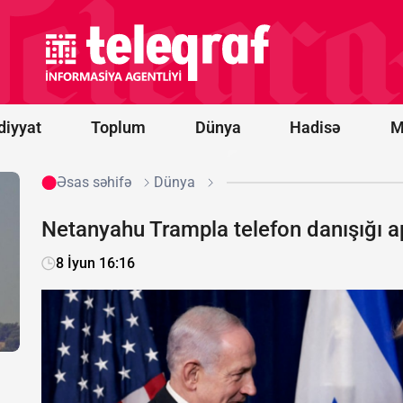
dollar
dəyərində
lazer
anti-dron
sistemləri
alacaq
diyyat
Toplum
Dünya
Hadisə
M
Əsas səhifə
Dünya
Netanyahu Trampla telefon danışığı a
8 İyun 16:16