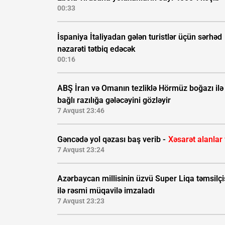
00:33
İspaniya İtaliyadan gələn turistlər üçün sərhəd
nəzarəti tətbiq edəcək
00:16
ABŞ İran və Omanın tezliklə Hörmüz boğazı ilə
bağlı razılığa gələcəyini gözləyir
7 Avqust 23:46
Gəncədə yol qəzası baş verib -
Xəsarət alanlar
7 Avqust 23:24
Azərbaycan millisinin üzvü Super Liqa təmsilçi
ilə rəsmi müqavilə imzaladı
7 Avqust 23:23