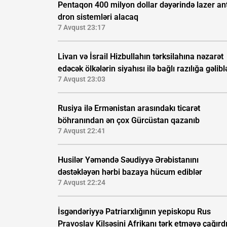
Pentaqon 400 milyon dollar dəyərində lazer ant
dron sistemləri alacaq
7 Avqust 23:17
Livan və İsrail Hizbullahın tərksilahına nəzarət
edəcək ölkələrin siyahısı ilə bağlı razılığa gəlibl
7 Avqust 23:03
Rusiya ilə Ermənistan arasındakı ticarət
böhranından ən çox Gürcüstan qazanıb
7 Avqust 22:41
Husilər Yəməndə Səudiyyə Ərəbistanını
dəstəkləyən hərbi bazaya hücum ediblər
7 Avqust 22:24
İsgəndəriyyə Patriarxlığının yepiskopu Rus
Pravoslav Kilsəsini Afrikanı tərk etməyə çağırd