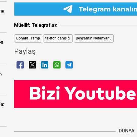
ına
Müəllif:
Teleqraf.az
Donald Tramp
telefon danışığı
Benyamin Netanyahu
ən
Paylaş
,
ıq
DÜNYA