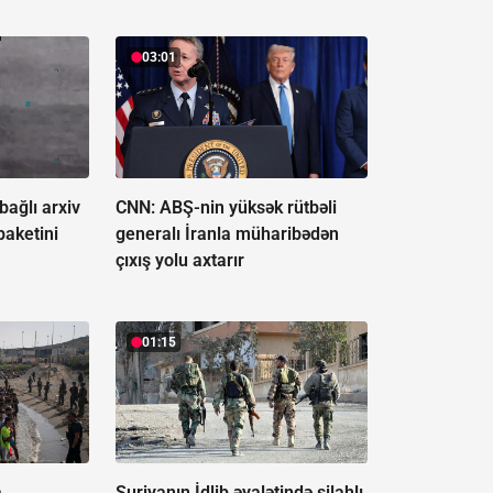
03:01
ağlı arxiv
CNN: ABŞ-nin yüksək rütbəli
paketini
generalı İranla müharibədən
çıxış yolu axtarır
01:15
a
Suriyanın İdlib əyalətində silahlı