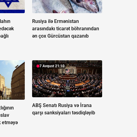
llahın
Rusiya ilə Ermənistan
 edəcək
arasındakı ticarət böhranından
bağlı
ən çox Gürcüstan qazanıb
7 Avqust 21:10
ABŞ Senatı Rusiya və İrana
lığının
qarşı sanksiyaları təsdiqləyib
slav
rk etməyə