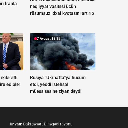
ri İranla
nəqliyyat vasitəsi üçün
rüsumsuz idxal kvotasını artırıb
7 Avqust 18:15
kitərəfli
Rusiya "Ukrnafta"ya hücum
rə ediblər
etdi, yeddi istehsal
müəssisəsinə ziyan dəydi
Ünvan:
Bakı şəhəri, Binəqədi rayonu,