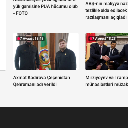
ABŞ-nin maliyyə nazi
yük gəmisinə PUA hücumu olub
tezliklə əldə ediləcək
-
FOTO
razılaşmanı açıqladı
7 Avqust 18:48
7 Avqust 18:23
Axmat Kadırova Çeçenistan
Mirziyoyev və Tramp i
Qəhrəmanı adı verildi
münasibətləri müzaki