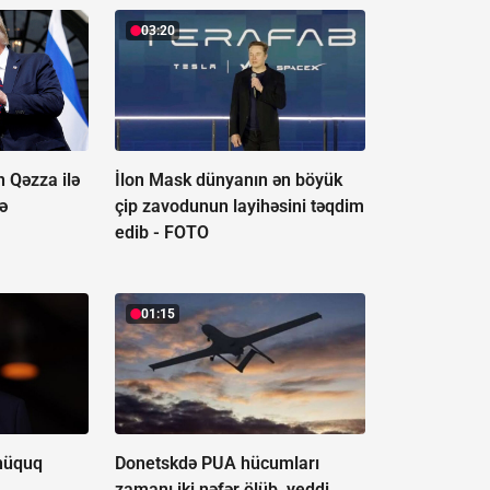
03:20
n Qəzza ilə
İlon Mask dünyanın ən böyük
nə
çip zavodunun layihəsini təqdim
edib -
FOTO
01:15
 hüquq
Donetskdə PUA hücumları
zamanı iki nəfər ölüb, yeddi