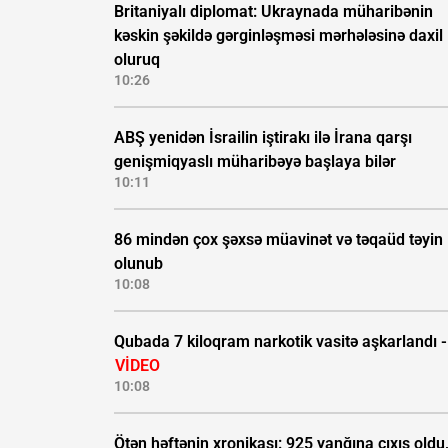
Britaniyalı diplomat: Ukraynada müharibənin
kəskin şəkildə gərginləşməsi mərhələsinə daxil
oluruq
10:26
ABŞ yenidən İsrailin iştirakı ilə İrana qarşı
genişmiqyaslı müharibəyə başlaya bilər
10:11
86 mindən çox şəxsə müavinət və təqaüd təyin
olunub
10:08
Qubada 7 kiloqram narkotik vasitə aşkarlandı -
VİDEO
10:08
Ötən həftənin xronikası: 925 yanğına çıxış oldu