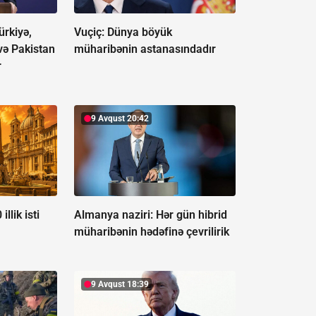
ürkiyə,
Vuçiç: Dünya böyük
və Pakistan
müharibənin astanasındadır
r
9 Avqust 20:42
llik isti
Almanya naziri: Hər gün hibrid
müharibənin hədəfinə çevrilirik
9 Avqust 18:39