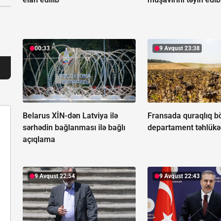
00:33
9 Avqust 23:38
Belarus XİN-dən Latviya ilə
Fransada quraqlıq b
sərhədin bağlanması ilə bağlı
departament təhlükə 
açıqlama
9 Avqust 22:54
9 Avqust 22:43