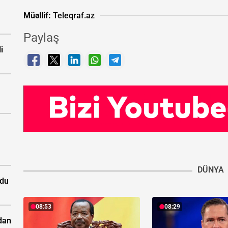
Müəllif:
Teleqraf.az
Paylaş
i
DÜNYA
rdu
08:53
08:29
dan