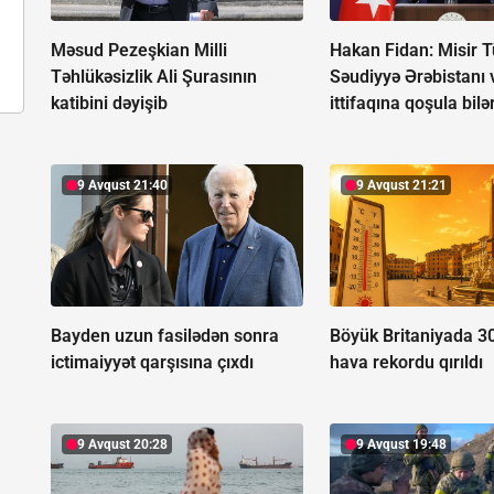
Məsud Pezeşkian Milli
Hakan Fidan: Misir T
Təhlükəsizlik Ali Şurasının
Səudiyyə Ərəbistanı 
katibini dəyişib
ittifaqına qoşula bilə
9 Avqust 21:40
9 Avqust 21:21
Bayden uzun fasilədən sonra
Böyük Britaniyada 30 i
ictimaiyyət qarşısına çıxdı
hava rekordu qırıldı
9 Avqust 20:28
9 Avqust 19:48