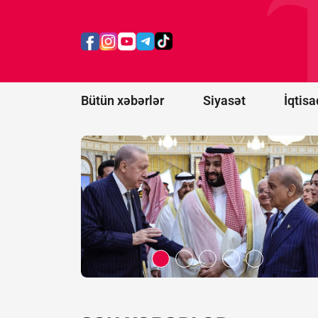
İran
Türkiyə,
Pakistan və
Səudiyyə
Ərəbistanını
təhdid etdi
Bütün xəbərlər
Siyasət
İqtisa