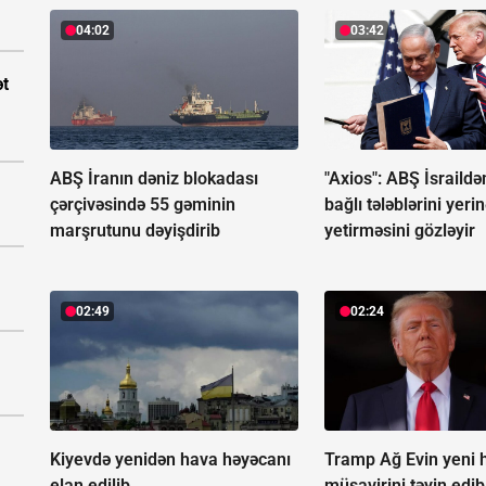
04:02
03:42
ət
ABŞ İranın dəniz blokadası
"Axios": ABŞ İsraildə
çərçivəsində 55 gəminin
bağlı tələblərini yeri
marşrutunu dəyişdirib
yetirməsini gözləyir
02:49
02:24
Kiyevdə yenidən hava həyəcanı
Tramp Ağ Evin yeni
elan edilib
müşavirini təyin edib