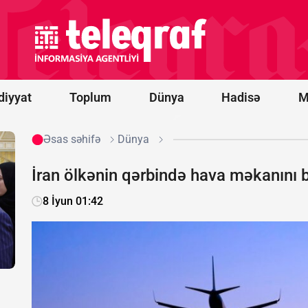
ABŞ ilə
danışıqlarda
dondurulmuş
aktivlərin
qaytarılmasını
istəyir
diyyat
Toplum
Dünya
Hadisə
M
Əsas səhifə
Dünya
İran ölkənin qərbində hava məkanını 
8 İyun 01:42