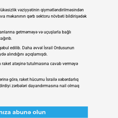
hlükəsizlik vəziyyətinin qiymətləndirilməsindən
va məkanının qərb sektoru növbəti bildirişədək
anlarına getməməyə və uçuşlarla bağlı
ağırıb.
a qəbul edilib. Daha əvvəl İsrail Ordusunun
ydə alındığını açıqlamışdı.
sinin raket atəşinə tutulmasına cavab verməyə
rinə görə, raket hücumu İsrailə xəbərdarlıq
dirdiyi zərbələri dayandırmasına nail olmaq