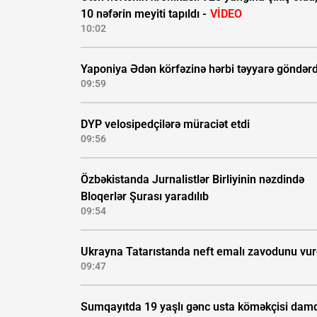
10 nəfərin meyiti tapıldı -
VİDEO
10:02
Yaponiya Ədən körfəzinə hərbi təyyarə göndərd
09:59
DYP velosipedçilərə müraciət etdi
09:56
Özbəkistanda Jurnalistlər Birliyinin nəzdində
Bloqerlər Şurası yaradılıb
09:54
Ukrayna Tatarıstanda neft emalı zavodunu vu
09:47
Sumqayıtda 19 yaşlı gənc usta köməkçisi dam