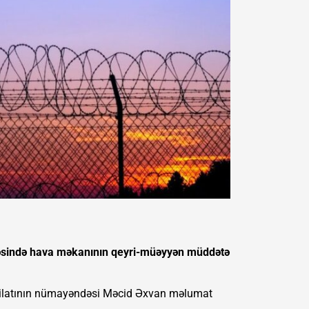
issəsində hava məkanının qeyri-müəyyən müddətə
əşkilatının nümayəndəsi Məcid Əxvan məlumat