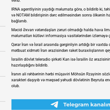
verib.
IRNA agentliyinin yaydığı məlumata görə, o bildirib ki, tə
və NOTAM bildirişinin dərc edilməsindən sonra ölkənin ha
bağlanıb.
Məcid Əxvan vətəndaşları zəruri olmadığı halda hava lim
məlumatları kütləvi informasiya vasitələrindən izləməyə ç
Qərar İran və İsrail arasında gərginliyin artdığı bir vaxtd
mətbuat xidməti İran ərazisindən raket buraxılışlarının qe
İsrailin dövlət teleradio şirkəti Kan isə İsrailin öz ərazi
hazırlaşdığını bildirib.
İranın ali rəhbərinin hərbi müşaviri Möhsün Rzayinin sözlə
xarakteri daşıyıb və məqsəd yəhudi dövlətinin Beyruta en
olub.
,