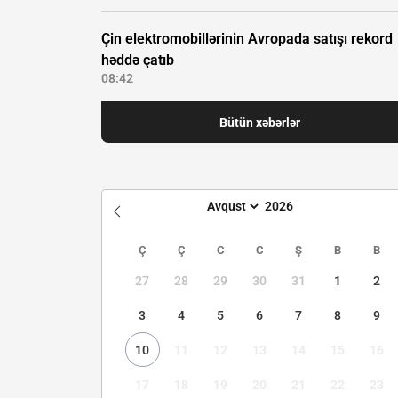
Çin elektromobillərinin Avropada satışı rekord
həddə çatıb
08:42
Bütün xəbərlər
Ç
Ç
C
C
Ş
B
B
27
28
29
30
31
1
2
3
4
5
6
7
8
9
10
11
12
13
14
15
16
17
18
19
20
21
22
23