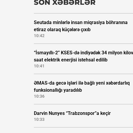
SON XƏBƏRLƏR
Seutada minlərlə insan miqrasiya böhranına
etiraz olaraq küçələrə çıxıb
10:42
“İsmayıllı-2” KSES-də indiyədək 34 milyon kilo
saat elektrik enerjisi istehsal edilib
10:41
ƏMAS-da gecə işləri ilə bağlı yeni xəbərdarlıq
funksionallığı yaradılıb
10:36
Darvin Nunyes “Trabzonspor”a keçir
10:33