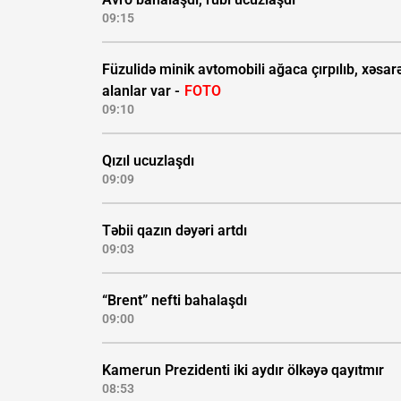
09:15
Füzulidə minik avtomobili ağaca çırpılıb, xəsar
alanlar var -
FOTO
09:10
Qızıl ucuzlaşdı
09:09
Təbii qazın dəyəri artdı
09:03
“Brent” nefti bahalaşdı
09:00
Kamerun Prezidenti iki aydır ölkəyə qayıtmır
08:53