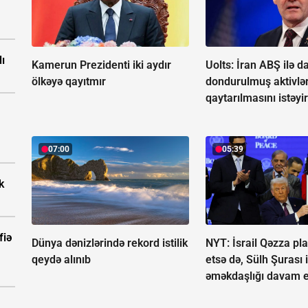
dı
Kamerun Prezidenti iki aydır
Uolts: İran ABŞ ilə d
ölkəyə qayıtmır
dondurulmuş aktivlə
qaytarılmasını istəyi
07:00
05:39
k
fiə
Dünya dənizlərində rekord istilik
NYT: İsrail Qəzza pla
qeydə alınıb
etsə də, Sülh Şurası i
əməkdaşlığı davam et