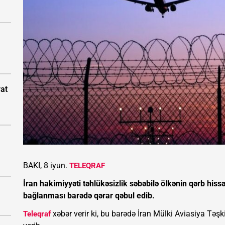
vat
BAKI, 8 iyun.
TELEQRAF
İran hakimiyyəti təhlükəsizlik səbəbilə ölkənin qərb h
bağlanması barədə qərar qəbul edib.
xəbər verir ki, bu barədə İran Mülki Aviasiya T
Teleqraf