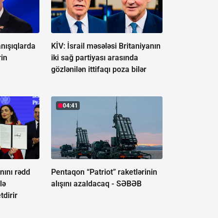
anışıqlarda
KİV: İsrail məsələsi Britaniyanın
rin
iki sağ partiyası arasında
r
gözlənilən ittifaqı poza bilər
04:41
nını rədd
Pentaqon “Patriot” raketlərinin
lə
alışını azaldacaq -
SƏBƏB
dirir