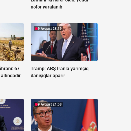
nəfər yaralanıb
9 Avqust 23:19
öhranı:
67
Tramp: ABŞ İranla yarımçıq
altındadır
danışıqlar aparır
9 Avqust 21:58