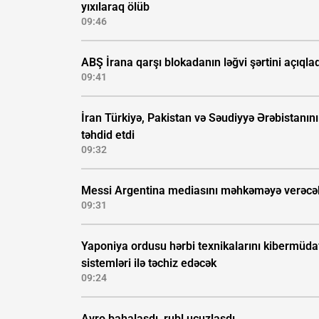
yıxılaraq ölüb
09:46
ABŞ İrana qarşı blokadanın ləğvi şərtini açıqla
09:41
İran Türkiyə, Pakistan və Səudiyyə Ərəbistanını
təhdid etdi
09:32
Messi Argentina mediasını məhkəməyə verəcə
09:31
Yaponiya ordusu hərbi texnikalarını kibermüda
sistemləri ilə təchiz edəcək
09:24
Avro bahalaşdı, rubl ucuzlaşdı