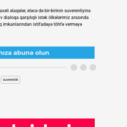
li əlaqələr, eləcə də bir-birinin suverenliyinə
 dialoqa qarşılıqlı istək ölkələrimiz arasında
 imkanlarından istifadəyə töhfə verməyə
suverenlik