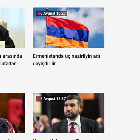
6 Avqust 10:27
n arasında
Ermənistanda üç nazirliyin adı
 dəfədən
dəyişdirilir
5 Avqust 18:37