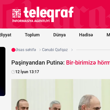
-
“Qarabağ”
oyununun
start
heyətləri
bəlli oldu
diyyat
Toplum
Dünya
Hadisə
M
Əsas səhifə
Cənubi Qafqaz
Paşinyandan Putinə:
Bir-birimizə hör
12 İyun 13:17