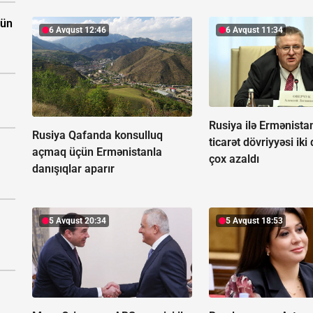
çün
6 Avqust 12:46
6 Avqust 11:34
Rusiya ilə Ermənista
Rusiya Qafanda konsulluq
ticarət dövriyyəsi iki
açmaq üçün Ermənistanla
çox azaldı
danışıqlar aparır
5 Avqust 20:34
5 Avqust 18:53