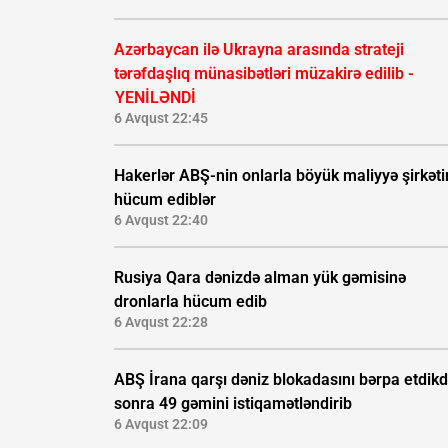
Azərbaycan ilə Ukrayna arasında strateji
tərəfdaşlıq münasibətləri müzakirə edilib -
YENİLƏNDİ
6 Avqust 22:45
Hakerlər ABŞ-nin onlarla böyük maliyyə şirkəti
hücum ediblər
6 Avqust 22:40
Rusiya Qara dənizdə alman yük gəmisinə
dronlarla hücum edib
6 Avqust 22:28
ABŞ İrana qarşı dəniz blokadasını bərpa etdik
sonra 49 gəmini istiqamətləndirib
6 Avqust 22:09