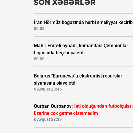
SON XƏBƏRLƏR
İran Hörmüz boğazında hərbi əməliyyat keçirib
00:03
Mahir Emreli oynadı, komandası Çempionlar
Liqasında heç-heçə etdi
00:00
Belarus "Euronews"u ekstremist resurslar
siyahısına əlavə etdi
6 Avqust 23:46
Qurban Qurbanov:
İsti olduğundan futbolçular
üzərinə çox getmək istəmədim
6 Avqust 23:39