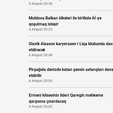
6 Avqust 20:36
Moldova Balkan ölkələri ilə birlikdə Aİ-yə
qoşulmaq istəyir
6 Avqust 20:23
Slavik Alxasov karyerasını I Liqa klubunda da
etdirəcək
6 Avqust 20:06
Pirşağıda dənizdə batan şəxsin axtarışları da
etdirilir
6 Avqust 20:03
Erməni kilsəsinin lideri Qaregin məhkəmə
qarşısına çıxarılacaq
6 Avqust 20:02