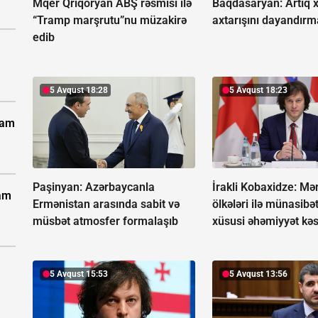
Mqer Qriqoryan ABŞ rəsmisi ilə
Baqdasaryan:
Artıq 
“Tramp marşrutu”nu müzakirə
axtarışını dayandırm
edib
5 Avqust 18:28
5 Avqust 18:23
vam
Paşinyan: Azərbaycanla
İrakli Kobaxidze: Mə
vam
Ermənistan arasında sabit və
ölkələri ilə münasibə
müsbət atmosfer formalaşıb
xüsusi əhəmiyyət kəs
5 Avqust 15:53
5 Avqust 13:56