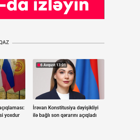
QAZ
6 Avqust 13:01
açıqlaması:
İrəvan Konstitusiya dəyişikliyi
si yoxdur
ilə bağlı son qərarını açıqladı