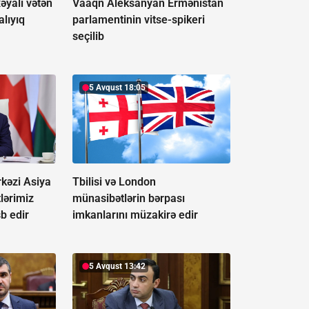
xəyali vətən
Vaaqn Aleksanyan Ermənistan
alıyıq
parlamentinin vitse-spikeri
seçilib
5 Avqust 18:05
rkəzi Asiya
Tbilisi və London
tlərimiz
münasibətlərin bərpası
b edir
imkanlarını müzakirə edir
5 Avqust 13:42