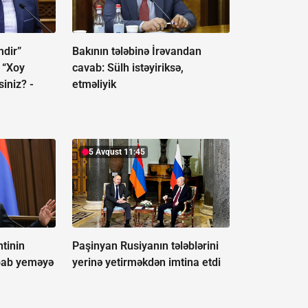
mdir”
Bakının tələbinə İrəvandan
ə “Xoy
cavab:
Sülh istəyiriksə,
siniz? -
etməliyik
5 Avqust 11:45
tinin
Paşinyan Rusiyanın tələblərini
abab yeməyə
yerinə yetirməkdən imtina etdi