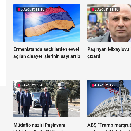
5 Avqust 11:18
5 Avqust 11:10
Ermənistanda seçkilərdən əvvəl
Paşinyan Mixaylovu 
açılan cinayət işlərinin sayı artıb
çıxardı
5 Avqust 09:43
4 Avqust 17:53
Müdafiə naziri Paşinyanı
ABŞ “Tramp marşrut