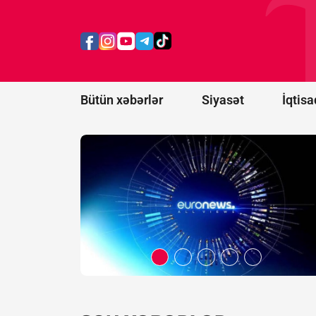
Belarus
"Euronews"u
ekstremist
resurslar
siyahısına
əlavə etdi
Bütün xəbərlər
Siyasət
İqtisa