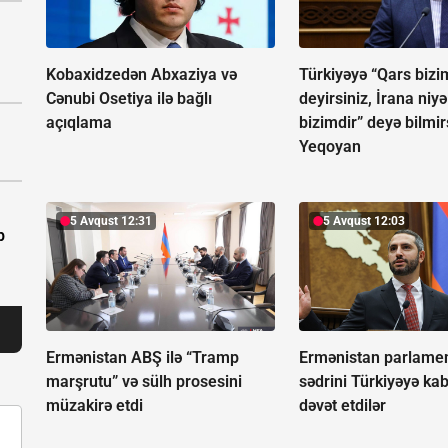
Kobaxidzedən Abxaziya və
Türkiyəyə “Qars bizi
Cənubi Osetiya ilə bağlı
deyirsiniz, İrana niy
açıqlama
bizimdir” deyə bilmir
Yeqoyan
5 Avqust 12:31
5 Avqust 12:03
b
Ermənistan ABŞ ilə “Tramp
Ermənistan parlamen
marşrutu” və sülh prosesini
sədrini Türkiyəyə k
müzakirə etdi
dəvət etdilər