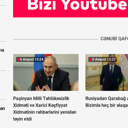
CƏNUBI QAF
nə
6 Avqust 15:24
6 Avqust 13:37
Paşinyan Milli Təhlükəsizlik
Rusiyadan Qarabağ 
Xidməti və Xarici Kəşfiyyat
Bizimlə heç bir əlaqə
dən
Xidmətinin rəhbərlərini yenidən
təyin etdi