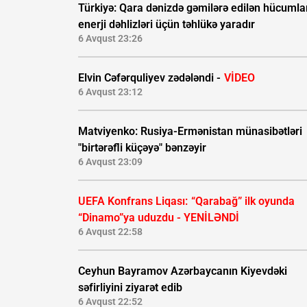
Türkiyə: Qara dənizdə gəmilərə edilən hücumla
enerji dəhlizləri üçün təhlükə yaradır
6 Avqust 23:26
Elvin Cəfərquliyev zədələndi -
VİDEO
6 Avqust 23:12
Matviyenko: Rusiya-Ermənistan münasibətləri
"birtərəfli küçəyə" bənzəyir
6 Avqust 23:09
UEFA Konfrans Liqası:
“Qarabağ” ilk oyunda
“Dinamo”ya uduzdu - YENİLƏNDİ
6 Avqust 22:58
Ceyhun Bayramov Azərbaycanın Kiyevdəki
səfirliyini ziyarət edib
6 Avqust 22:52