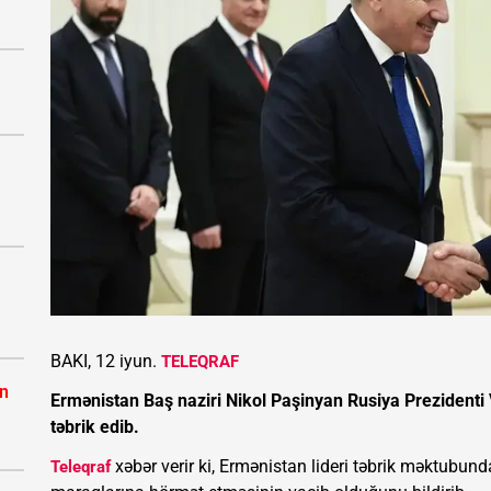
BAKI, 12 iyun.
TELEQRAF
ın
Ermənistan Baş naziri Nikol Paşinyan Rusiya Prezidenti 
təbrik edib.
xəbər verir ki, Ermənistan lideri təbrik məktubunda 
Teleqraf