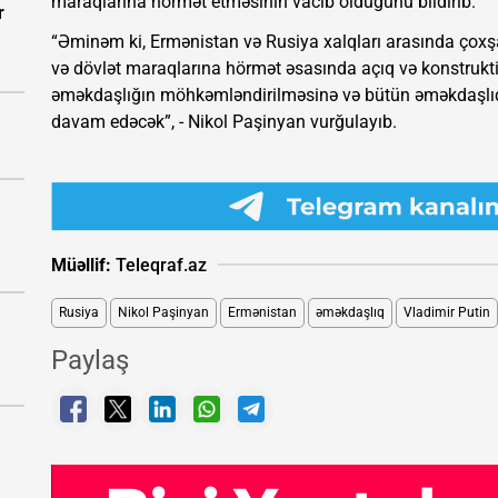
maraqlarına hörmət etməsinin vacib olduğunu bildirib.
r
“Əminəm ki, Ermənistan və Rusiya xalqları arasında çoxşaxə
və dövlət maraqlarına hörmət əsasında açıq və konstruktiv
əməkdaşlığın möhkəmləndirilməsinə və bütün əməkdaşlıq
davam edəcək”, - Nikol Paşinyan vurğulayıb.
Müəllif:
Teleqraf.az
Rusiya
Nikol Paşinyan
Ermənistan
əməkdaşlıq
Vladimir Putin
Paylaş