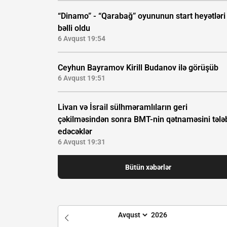
“Dinamo” - “Qarabağ” oyununun start heyətləri
bəlli oldu
6 Avqust 19:54
Ceyhun Bayramov Kirill Budanov ilə görüşüb
6 Avqust 19:51
Livan və İsrail sülhməramlıların geri
çəkilməsindən sonra BMT-nin qətnaməsini tələ
edəcəklər
6 Avqust 19:31
Bütün xəbərlər