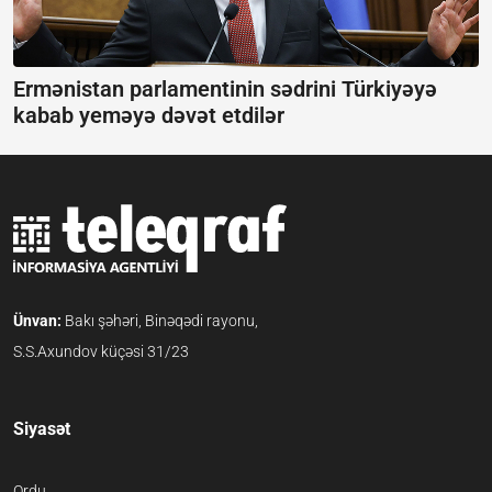
Ermənistan parlamentinin sədrini Türkiyəyə
kabab yeməyə dəvət etdilər
Ünvan:
Bakı şəhəri, Binəqədi rayonu,
S.S.Axundov küçəsi 31/23
Siyasət
Ordu