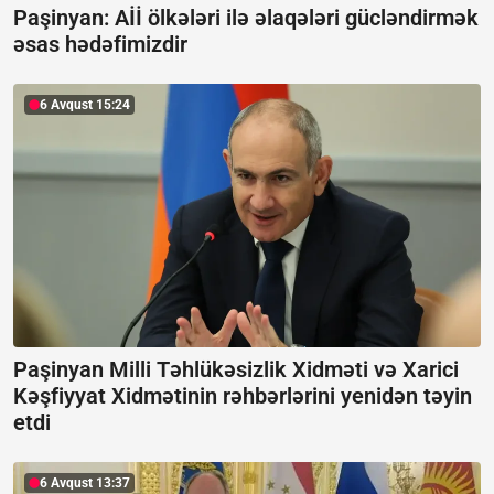
Paşinyan: Aİİ ölkələri ilə əlaqələri gücləndirmək
əsas hədəfimizdir
6 Avqust 15:24
Paşinyan Milli Təhlükəsizlik Xidməti və Xarici
Kəşfiyyat Xidmətinin rəhbərlərini yenidən təyin
etdi
6 Avqust 13:37