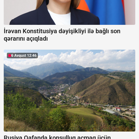
İrəvan Konstitusiya dəyişikliyi ilə bağlı son
qərarını açıqladı
6 Avqust 12:46
Rusiya Qafanda konsulluq açmaq üçün