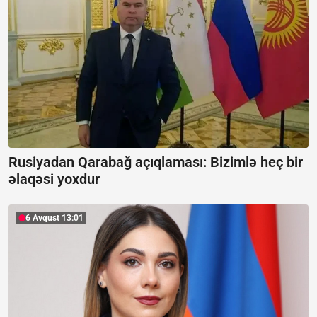
Rusiyadan Qarabağ açıqlaması:
Bizimlə heç bir
əlaqəsi yoxdur
6 Avqust 13:01