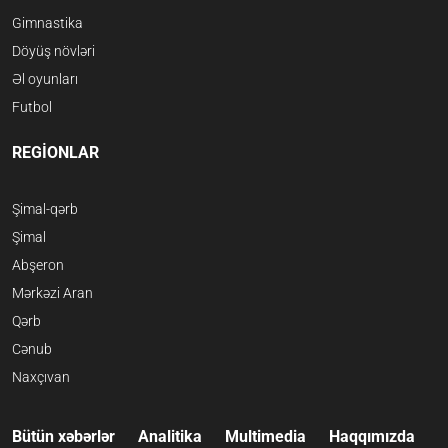
Gimnastika
Döyüş növləri
Əl oyunları
Futbol
REGİONLAR
Şimal-qərb
Şimal
Abşeron
Mərkəzi Aran
Qərb
Cənub
Naxçıvan
Bütün xəbərlər
Analitika
Multimedia
Haqqımızda