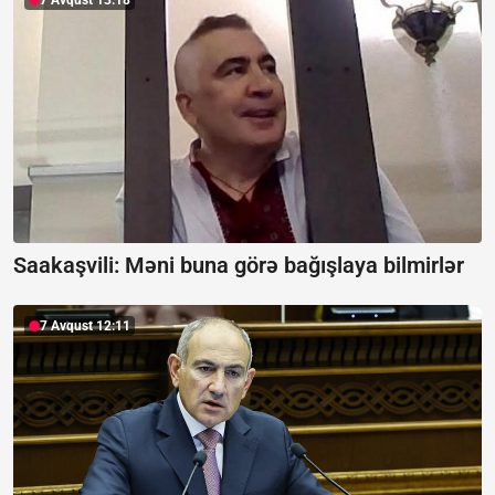
7 Avqust 13:18
Saakaşvili:
Məni buna görə bağışlaya bilmirlər
7 Avqust 12:11