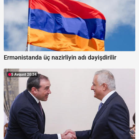
Ermənistanda üç nazirliyin adı dəyişdirilir
5 Avqust 20:34