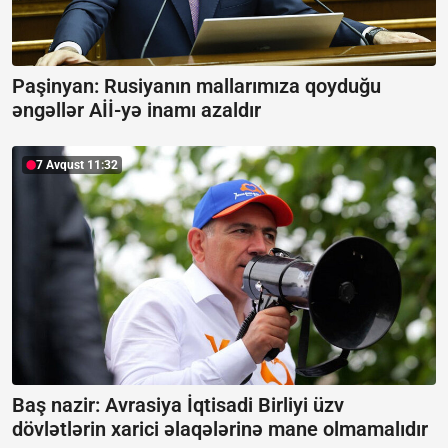
Paşinyan: Rusiyanın mallarımıza qoyduğu
əngəllər Aİİ-yə inamı azaldır
7 Avqust 11:32
Baş nazir: Avrasiya İqtisadi Birliyi üzv
dövlətlərin xarici əlaqələrinə mane olmamalıdır