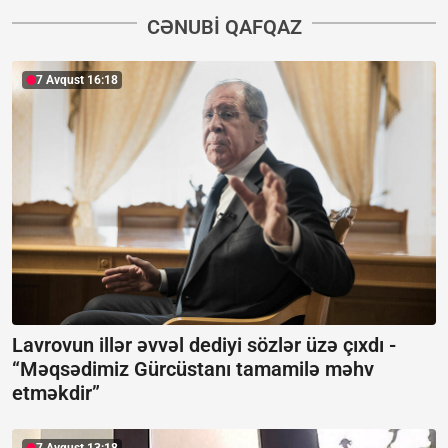
CƏNUBI QAFQAZ
7 Avqust 16:18
Lavrovun illər əvvəl dediyi sözlər üzə çıxdı -
“Məqsədimiz Gürcüstanı tamamilə məhv
etməkdir”