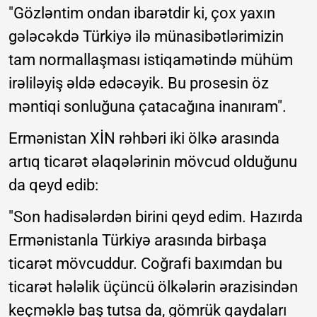
"Gözləntim ondan ibarətdir ki, çox yaxın
gələcəkdə Türkiyə ilə münasibətlərimizin
tam normallaşması istiqamətində mühüm
irəliləyiş əldə edəcəyik. Bu prosesin öz
məntiqi sonluğuna çatacağına inanıram".
Ermənistan XİN rəhbəri iki ölkə arasında
artıq ticarət əlaqələrinin mövcud olduğunu
da qeyd edib:
"Son hadisələrdən birini qeyd edim. Hazırda
Ermənistanla Türkiyə arasında birbaşa
ticarət mövcuddur. Coğrafi baxımdan bu
ticarət hələlik üçüncü ölkələrin ərazisindən
keçməklə baş tutsa da, gömrük qaydaları