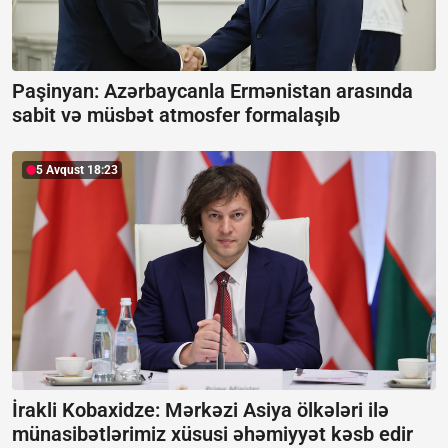
Paşinyan: Azərbaycanla Ermənistan arasında
sabit və müsbət atmosfer formalaşıb
5 Avqust 18:23
İrakli Kobaxidze: Mərkəzi Asiya ölkələri ilə
münasibətlərimiz xüsusi əhəmiyyət kəsb edir