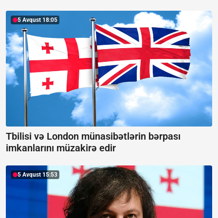
5 Avqust 18:05
Tbilisi və London münasibətlərin bərpası
imkanlarını müzakirə edir
5 Avqust 15:53