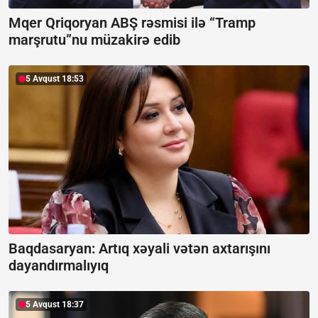
Mqer Qriqoryan ABŞ rəsmisi ilə “Tramp
marşrutu”nu müzakirə edib
5 Avqust 18:53
Baqdasaryan:
Artıq xəyali vətən axtarışını
dayandırmalıyıq
5 Avqust 18:37