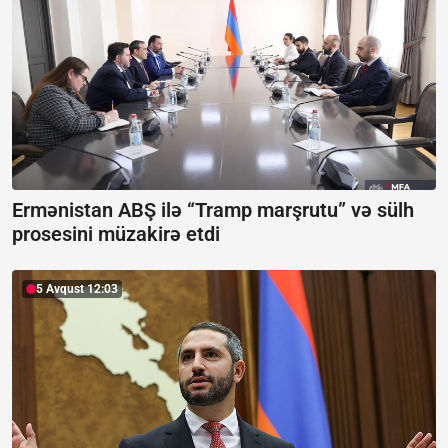
Ermənistan ABŞ ilə “Tramp marşrutu” və sülh
prosesini müzakirə etdi
5 Avqust 12:03