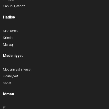
Cənubi Qafqaz
Hadisə
Məhkəmə
Kriminal
Maraqlı
Mədəniyyət
Mədəniyyət siyasəti
Ədəbiyyat
Sənət
İdman
F1