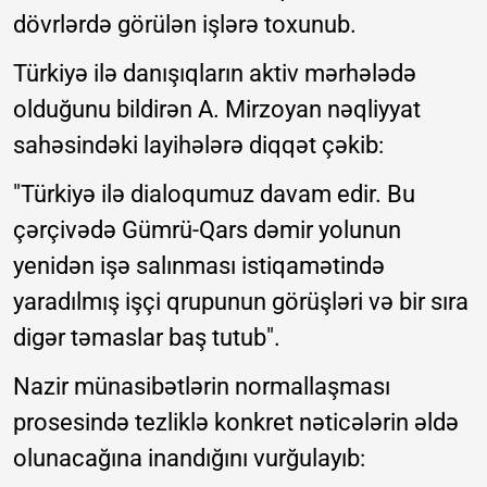
dövrlərdə görülən işlərə toxunub.
Türkiyə ilə danışıqların aktiv mərhələdə
olduğunu bildirən A. Mirzoyan nəqliyyat
sahəsindəki layihələrə diqqət çəkib:
"Türkiyə ilə dialoqumuz davam edir. Bu
çərçivədə Gümrü-Qars dəmir yolunun
yenidən işə salınması istiqamətində
yaradılmış işçi qrupunun görüşləri və bir sıra
digər təmaslar baş tutub".
Nazir münasibətlərin normallaşması
prosesində tezliklə konkret nəticələrin əldə
olunacağına inandığını vurğulayıb: