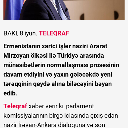
BAKI, 8 iyun.
TELEQRAF
Ermənistanın xarici işlər naziri Ararat
Mirzoyan ölkəsi ilə Türkiyə arasında
münasibətlərin normallaşması prosesinin
davam etdiyini və yaxın gələcəkdə yeni
tərəqqinin qeydə alına biləcəyini bəyan
edib.
Teleqraf
xəbər verir ki, parlament
komissiyalarının birgə iclasında çıxış edən
nazir İrəvan-Ankara dialoquna və son