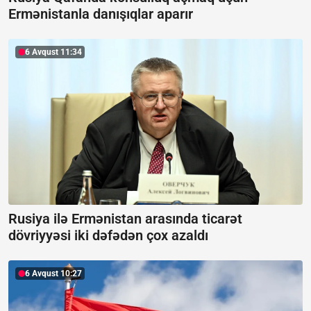
Ermənistanla danışıqlar aparır
6 Avqust 11:34
Rusiya ilə Ermənistan arasında ticarət
dövriyyəsi iki dəfədən çox azaldı
6 Avqust 10:27