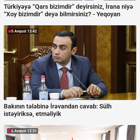
Türkiyəyə “Qars bizimdir” deyirsiniz, İrana niyə
“Xoy bizimdir” deyə bilmirsiniz? -
Yeqoyan
5 Avqust 13:42
Bakının tələbinə İrəvandan cavab:
Sülh
istəyiriksə, etməliyik
5 Avqust 12:31