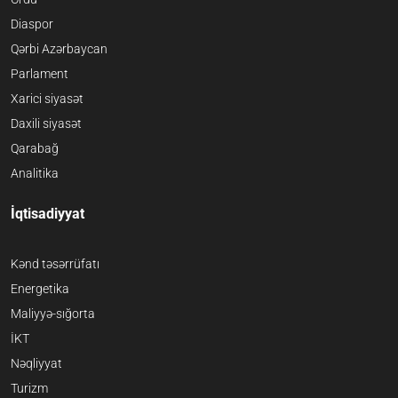
Diaspor
Qərbi Azərbaycan
Parlament
Xarici siyasət
Daxili siyasət
Qarabağ
Analitika
İqtisadiyyat
Kənd təsərrüfatı
Energetika
Maliyyə-sığorta
İKT
Nəqliyyat
Turizm