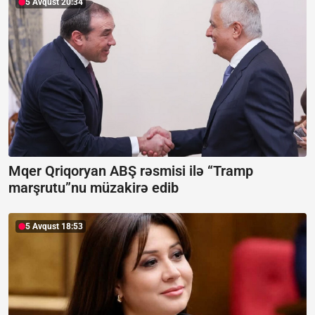
5 Avqust 20:34
Mqer Qriqoryan ABŞ rəsmisi ilə “Tramp
marşrutu”nu müzakirə edib
5 Avqust 18:53