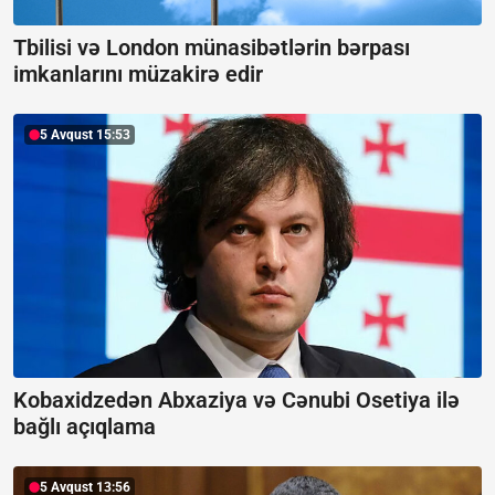
Tbilisi və London münasibətlərin bərpası
imkanlarını müzakirə edir
5 Avqust 15:53
Kobaxidzedən Abxaziya və Cənubi Osetiya ilə
bağlı açıqlama
5 Avqust 13:56