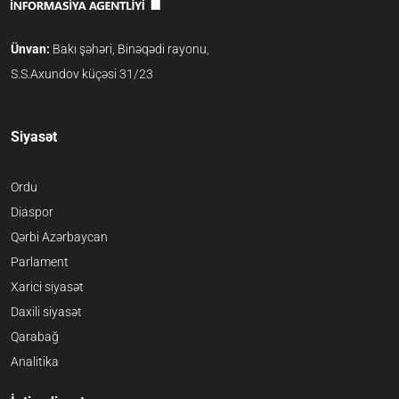
Ünvan:
Bakı şəhəri, Binəqədi rayonu,
S.S.Axundov küçəsi 31/23
Siyasət
Ordu
Diaspor
Qərbi Azərbaycan
Parlament
Xarici siyasət
Daxili siyasət
Qarabağ
Analitika