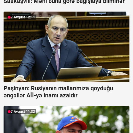
Saakaşvili:
Məni buna görə bağışlaya bilmirlər
7 Avqust 12:11
Paşinyan: Rusiyanın mallarımıza qoyduğu
əngəllər Aİİ-yə inamı azaldır
7 Avqust 11:32