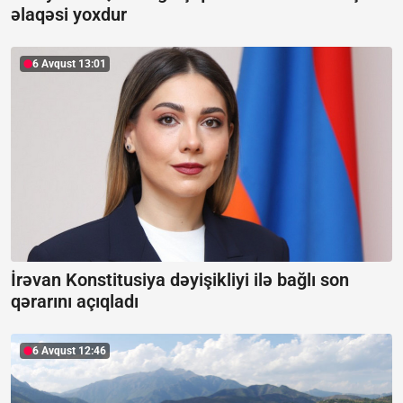
əlaqəsi yoxdur
6 Avqust 13:01
İrəvan Konstitusiya dəyişikliyi ilə bağlı son
qərarını açıqladı
6 Avqust 12:46