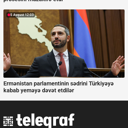
5 Avqust 12:03
Ermənistan parlamentinin sədrini Türkiyəyə
kabab yeməyə dəvət etdilər