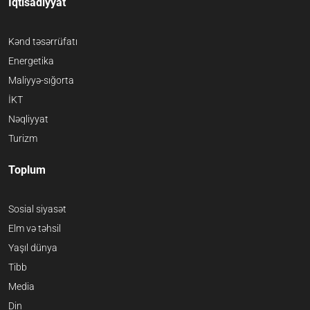
İqtisadiyyat
Kənd təsərrüfatı
Energetika
Maliyyə-sığorta
İKT
Nəqliyyat
Turizm
Toplum
Sosial siyasət
Elm və təhsil
Yaşıl dünya
Tibb
Media
Din