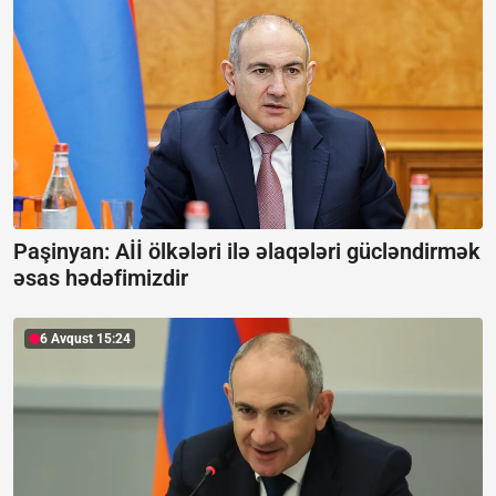
Paşinyan: Aİİ ölkələri ilə əlaqələri gücləndirmək
əsas hədəfimizdir
6 Avqust 15:24