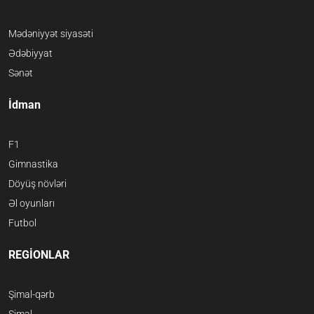
Mədəniyyət siyasəti
Ədəbiyyat
Sənət
İdman
F1
Gimnastika
Döyüş növləri
Əl oyunları
Futbol
REGİONLAR
Şimal-qərb