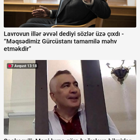
Lavrovun illər əvvəl dediyi sözlər üzə çıxdı -
“Məqsədimiz Gürcüstanı tamamilə məhv
etməkdir”
7 Avqust 13:18