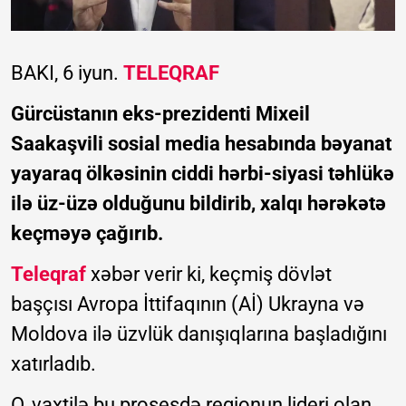
BAKI, 6 iyun.
TELEQRAF
Gürcüstanın eks-prezidenti Mixeil
Saakaşvili sosial media hesabında bəyanat
yayaraq ölkəsinin ciddi hərbi-siyasi təhlükə
ilə üz-üzə olduğunu bildirib, xalqı hərəkətə
keçməyə çağırıb.
Teleqraf
xəbər verir ki, keçmiş dövlət
başçısı Avropa İttifaqının (Aİ) Ukrayna və
Moldova ilə üzvlük danışıqlarına başladığını
xatırladıb.
O, vaxtilə bu prosesdə regionun lideri olan