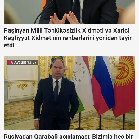
Paşinyan Milli Təhlükəsizlik Xidməti və Xarici
Kəşfiyyat Xidmətinin rəhbərlərini yenidən təyin
etdi
6 Avqust 13:37
Rusiyadan Qarabağ açıqlaması:
Bizimlə heç bir