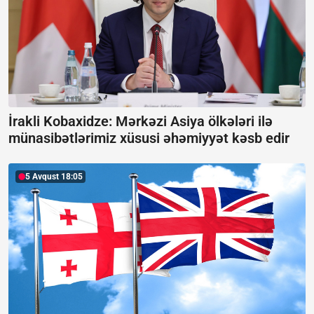
İrakli Kobaxidze: Mərkəzi Asiya ölkələri ilə
münasibətlərimiz xüsusi əhəmiyyət kəsb edir
5 Avqust 18:05