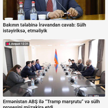
Bakının tələbinə İrəvandan cavab:
Sülh
istəyiriksə, etməliyik
5 Avqust 12:31
Ermənistan ABŞ ilə “Tramp marşrutu” və sülh
prosesini müzakirə etdi