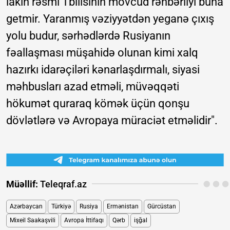
lakin rəsmi Tbilisinin mövcud rəhbərliyi buna
getmir. Yaranmış vəziyyətdən yeganə çıxış
yolu budur, sərhədlərdə Rusiyanın
fəallaşması müşahidə olunan kimi xalq
hazırkı idarəçiləri kənarlaşdırmalı, siyasi
məhbusları azad etməli, müvəqqəti
hökumət quraraq kömək üçün qonşu
dövlətlərə və Avropaya müraciət etməlidir".
Müəllif:
Teleqraf.az
Azərbaycan
Türkiyə
Rusiya
Ermənistan
Gürcüstan
Mixeil Saakaşvili
Avropa İttifaqı
Qərb
işğal