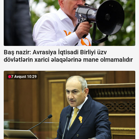
Baş nazir: Avrasiya İqtisadi Birliyi üzv
dövlətlərin xarici əlaqələrinə mane olmamalıdır
7 Avqust 10:29