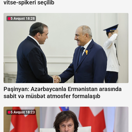
vitse-spikeri seçilib
5 Avqust 18:28
Paşinyan: Azərbaycanla Ermənistan arasında
sabit və müsbət atmosfer formalaşıb
5 Avqust 18:23