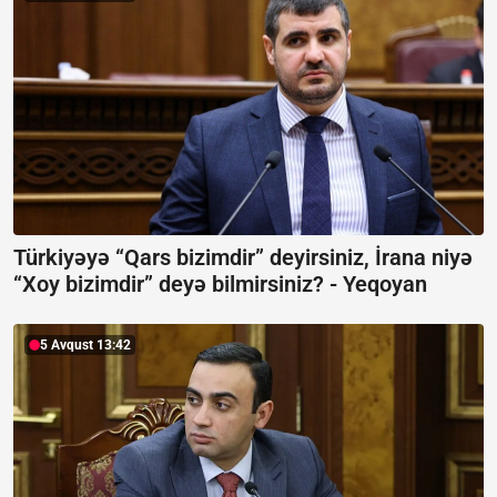
Türkiyəyə “Qars bizimdir” deyirsiniz, İrana niyə
“Xoy bizimdir” deyə bilmirsiniz? -
Yeqoyan
5 Avqust 13:42