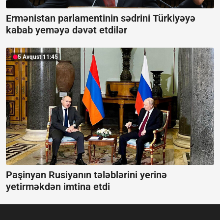
Ermənistan parlamentinin sədrini Türkiyəyə
kabab yeməyə dəvət etdilər
5 Avqust 11:45
Paşinyan Rusiyanın tələblərini yerinə
yetirməkdən imtina etdi