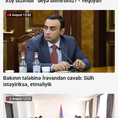
“Xoy bizimdir” deyə bilmirsiniz? -
Yeqoyan
5 Avqust 13:42
Bakının tələbinə İrəvandan cavab:
Sülh
istəyiriksə, etməliyik
5 Avqust 12:31