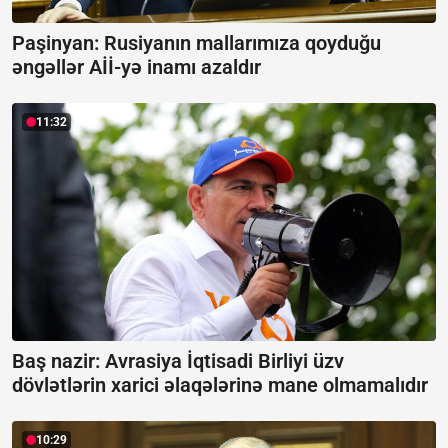
Paşinyan: Rusiyanın mallarımıza qoyduğu
əngəllər Aİİ-yə inamı azaldır
11:32
Baş nazir: Avrasiya İqtisadi Birliyi üzv
dövlətlərin xarici əlaqələrinə mane olmamalıdır
10:29