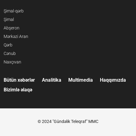
Şimal-qərb
Şimal
Abşeron
Mərkəzi Aran
Qərb
Cənub
Naxçıvan
Bütün xəbərlər
Analitika
Multimedia
Haqqımızda
Bizimlə əlaqə
© 2024 "Gündəlik Teleqraf" MMC