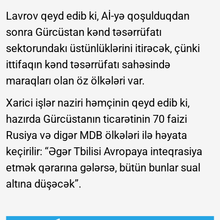
Lavrov qeyd edib ki, Aİ-yə qoşulduqdan
sonra Gürcüstan kənd təsərrüfatı
sektorundakı üstünlüklərini itirəcək, çünki
ittifaqın kənd təsərrüfatı sahəsində
maraqları olan öz ölkələri var.
Xarici işlər naziri həmçinin qeyd edib ki,
hazırda Gürcüstanın ticarətinin 70 faizi
Rusiya və digər MDB ölkələri ilə həyata
keçirilir: “Əgər Tbilisi Avropaya inteqrasiya
etmək qərarına gələrsə, bütün bunlar sual
altına düşəcək”.