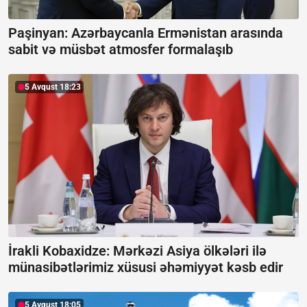
Paşinyan: Azərbaycanla Ermənistan arasında
sabit və müsbət atmosfer formalaşıb
5 Avqust 18:23
İrakli Kobaxidze: Mərkəzi Asiya ölkələri ilə
münasibətlərimiz xüsusi əhəmiyyət kəsb edir
5 Avqust 18:05