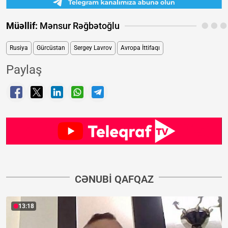
Müəllif:
Mənsur Rəğbətoğlu
Rusiya
Gürcüstan
Sergey Lavrov
Avropa İttifaqı
Paylaş
CƏNUBI QAFQAZ
13:18