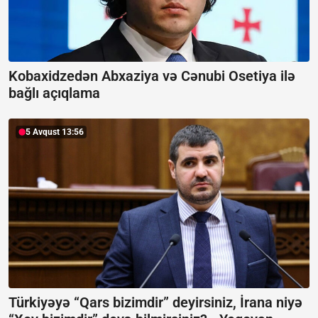
Kobaxidzedən Abxaziya və Cənubi Osetiya ilə
bağlı açıqlama
5 Avqust 13:56
Türkiyəyə “Qars bizimdir” deyirsiniz, İrana niyə