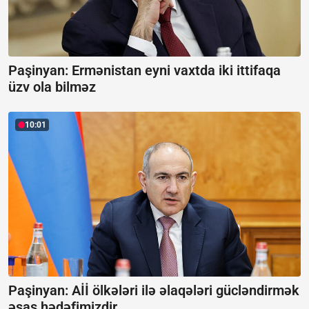
Paşinyan: Ermənistan eyni vaxtda iki ittifaqa
üzv ola bilməz
10:01
Paşinyan: Aİİ ölkələri ilə əlaqələri gücləndirmək
əsas hədəfimizdir