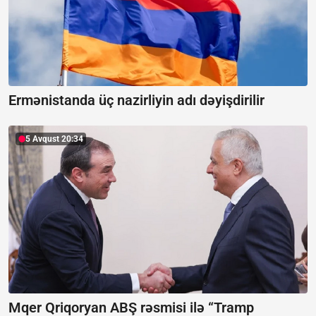
Ermənistanda üç nazirliyin adı dəyişdirilir
5 Avqust 20:34
Mqer Qriqoryan ABŞ rəsmisi ilə “Tramp