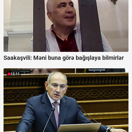
Saakaşvili:
Məni buna görə bağışlaya bilmirlər
12:11