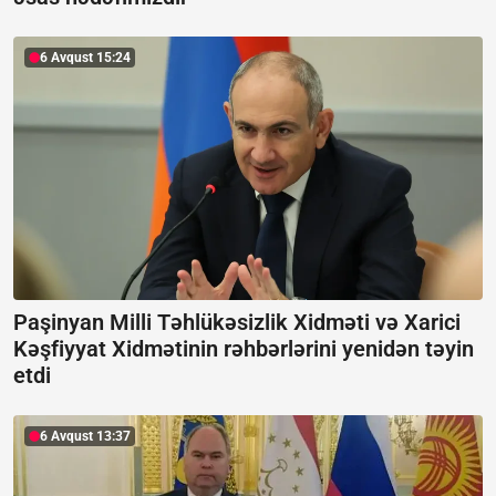
6 Avqust 15:24
Paşinyan Milli Təhlükəsizlik Xidməti və Xarici
Kəşfiyyat Xidmətinin rəhbərlərini yenidən təyin
etdi
6 Avqust 13:37