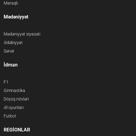
Maraqlı
Mədəniyyət
Mədəniyyət siyasəti
Ədəbiyyat
Sənət
İdman
F1
Gimnastika
Döyüş növləri
Əl oyunları
Futbol
REGİONLAR