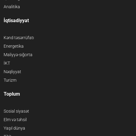
Analitika
İqtisadiyyat
Kənd təsərrüfatı
Energetika
Maliyyə-sığorta
İKT
Nəqliyyat
Turizm
Toplum
Sosial siyasət
Elm və təhsil
Yaşıl dünya