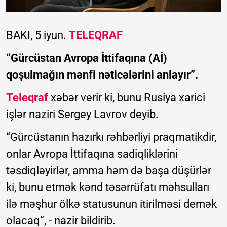
BAKI, 5 iyun.
TELEQRAF
“Gürcüstan Avropa İttifaqına (Aİ)
qoşulmağın mənfi nəticələrini anlayır”.
Teleqraf
xəbər verir ki, bunu Rusiya xarici
işlər naziri Sergey Lavrov deyib.
“Gürcüstanın hazırkı rəhbərliyi praqmatikdir,
onlar Avropa İttifaqına sadiqliklərini
təsdiqləyirlər, amma həm də başa düşürlər
ki, bunu etmək kənd təsərrüfatı məhsulları
ilə məşhur ölkə statusunun itirilməsi demək
olacaq”, - nazir bildirib.