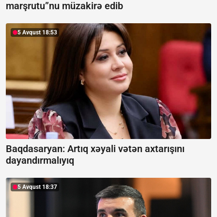
marşrutu”nu müzakirə edib
5 Avqust 18:53
Baqdasaryan:
Artıq xəyali vətən axtarışını
dayandırmalıyıq
5 Avqust 18:37