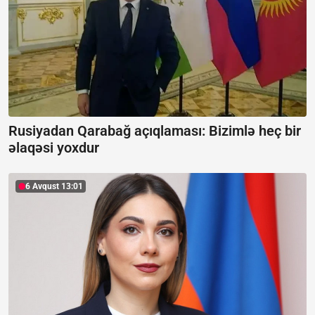
Rusiyadan Qarabağ açıqlaması:
Bizimlə heç bir
əlaqəsi yoxdur
6 Avqust 13:01