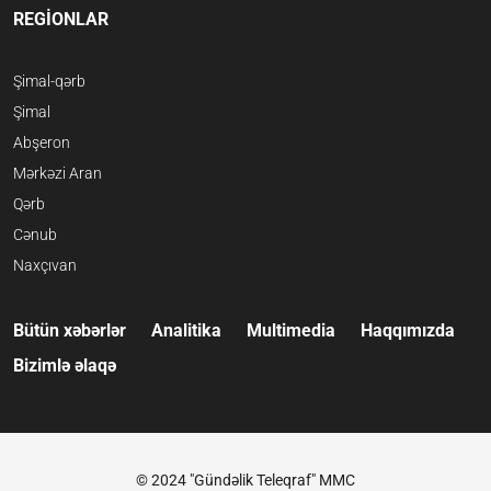
REGİONLAR
Şimal-qərb
Şimal
Abşeron
Mərkəzi Aran
Qərb
Cənub
Naxçıvan
Bütün xəbərlər
Analitika
Multimedia
Haqqımızda
Bizimlə əlaqə
© 2024 "Gündəlik Teleqraf" MMC