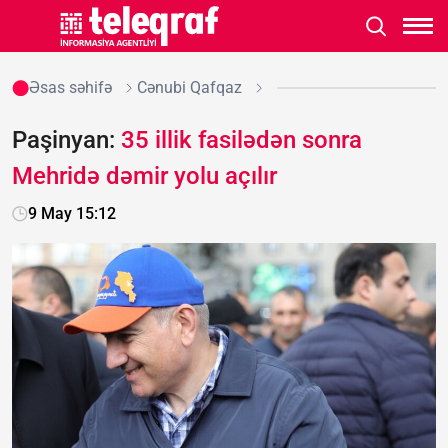
Əsas səhifə
Cənubi Qafqaz
Paşinyan:
35 illik fasilədən sonra
Mehridə dəmir yolu açılır
9 May 15:12