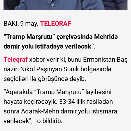
BAKI, 9 may.
TELEQRAF
“Tramp Marşrutu” çərçivəsində Mehridə
dəmir yolu istifadəyə veriləcək”.
Teleqraf
xəbər verir ki, bunu Ermənistan Baş
naziri Nikol Paşinyan Sünik bölgəsində
seçiciləri ilə görüşündə deyib.
“Aqarakda “Tramp Marşrutu” layihəsini
həyata keçirəcəyik. 33-34 illik fasilədən
sonra Aqarak-Mehri dəmir yolu istismara
veriləcək”, - o bildirib.