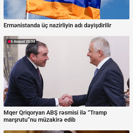
Ermənistanda üç nazirliyin adı dəyişdirilir
5 Avqust 20:34
Mqer Qriqoryan ABŞ rəsmisi ilə “Tramp
marşrutu”nu müzakirə edib