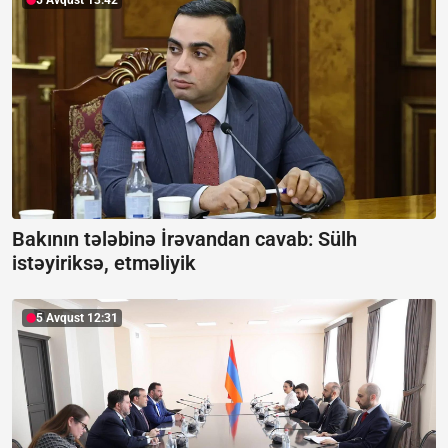
Bakının tələbinə İrəvandan cavab:
Sülh
istəyiriksə, etməliyik
5 Avqust 12:31