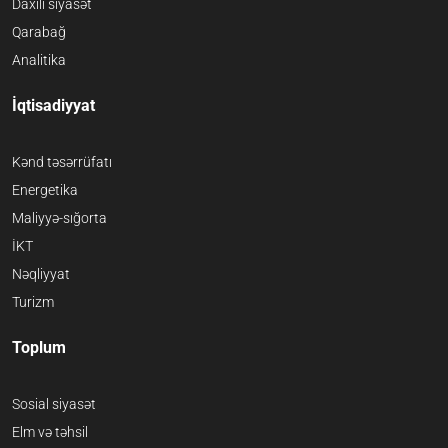
Daxili siyasət
Qarabağ
Analitika
İqtisadiyyat
Kənd təsərrüfatı
Energetika
Maliyyə-sığorta
İKT
Nəqliyyat
Turizm
Toplum
Sosial siyasət
Elm və təhsil