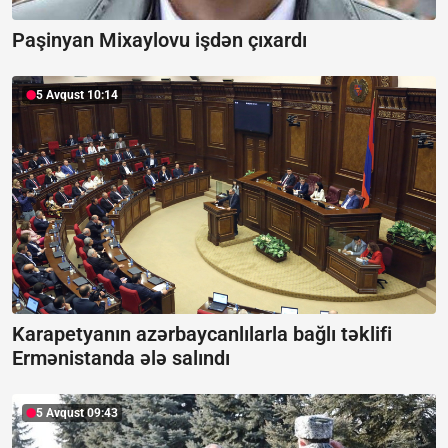
Paşinyan Mixaylovu işdən çıxardı
5 Avqust 10:14
Karapetyanın azərbaycanlılarla bağlı təklifi
Ermənistanda ələ salındı
5 Avqust 09:43