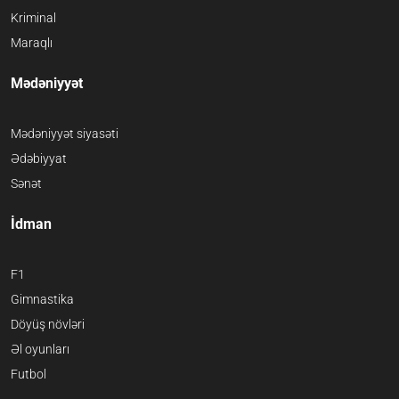
Kriminal
Maraqlı
Mədəniyyət
Mədəniyyət siyasəti
Ədəbiyyat
Sənət
İdman
F1
Gimnastika
Döyüş növləri
Əl oyunları
Futbol