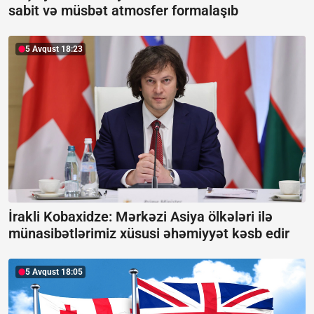
sabit və müsbət atmosfer formalaşıb
5 Avqust 18:23
İrakli Kobaxidze: Mərkəzi Asiya ölkələri ilə
münasibətlərimiz xüsusi əhəmiyyət kəsb edir
5 Avqust 18:05