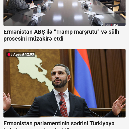
Ermənistan ABŞ ilə “Tramp marşrutu” və sülh
prosesini müzakirə etdi
5 Avqust 12:03
Ermənistan parlamentinin sədrini Türkiyəyə