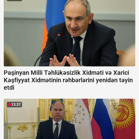
Paşinyan Milli Təhlükəsizlik Xidməti və Xarici
Kəşfiyyat Xidmətinin rəhbərlərini yenidən təyin
etdi
13:37