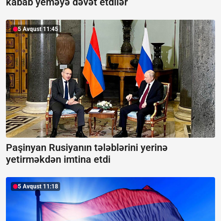
kabab yeməyə dəvət etdilər
5 Avqust 11:45
Paşinyan Rusiyanın tələblərini yerinə
yetirməkdən imtina etdi
5 Avqust 11:18