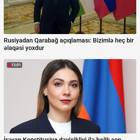
Rusiyadan Qarabağ açıqlaması:
Bizimlə heç bir
əlaqəsi yoxdur
13:01
İrəvan Konstitusiya dəyişikliyi ilə bağlı son