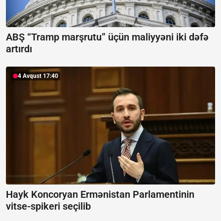
ABŞ “Tramp marşrutu” üçün maliyyəni iki dəfə
artırdı
4 Avqust 17:40
Hayk Koncoryan Ermənistan Parlamentinin
vitse-spikeri seçilib