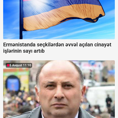
Ermənistanda seçkilərdən əvvəl açılan cinayət
işlərinin sayı artıb
5 Avqust 11:10