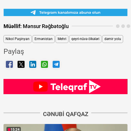
Müəllif:
Mənsur Rəğbətoğlu
Nikol Paşinyan
Ermənistan
Mehri
qeyri-nüvə ölkələri
dəmir yolu
Paylaş
CƏNUBI QAFQAZ
15:24