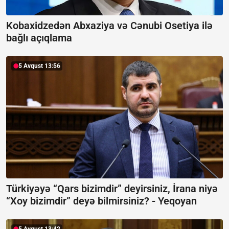
Kobaxidzedən Abxaziya və Cənubi Osetiya ilə
bağlı açıqlama
5 Avqust 13:56
Türkiyəyə “Qars bizimdir” deyirsiniz, İrana niyə
“Xoy bizimdir” deyə bilmirsiniz? -
Yeqoyan
5 Avqust 13:42