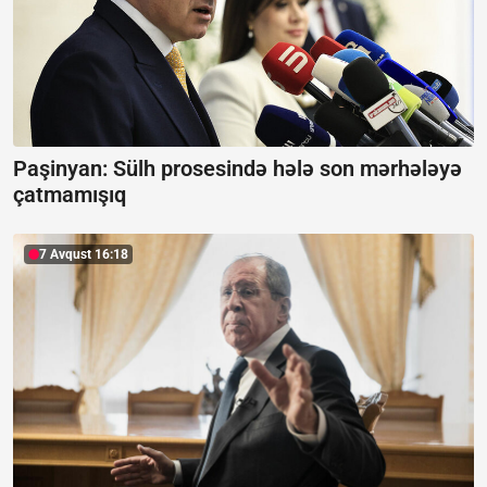
Paşinyan:
Sülh prosesində hələ son mərhələyə
çatmamışıq
7 Avqust 16:18