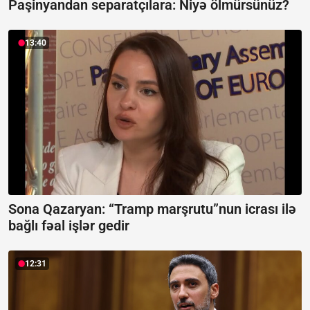
Paşinyandan separatçılara:
Niyə ölmürsünüz?
13:40
Sona Qazaryan:
“Tramp marşrutu”nun icrası ilə
bağlı fəal işlər gedir
12:31