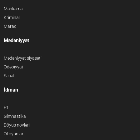
Məhkəmə
Kriminal
Maraqlı
Mədəniyyət
Mədəniyyət siyasəti
Ədəbiyyat
Sənət
İdman
F1
Gimnastika
Döyüş növləri
Əl oyunları