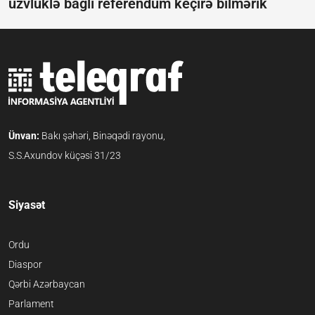
üzvlüklə bağlı referendum keçirə bilmərik
Ünvan:
Bakı şəhəri, Binəqədi rayonu,
S.S.Axundov küçəsi 31/23
Siyasət
Ordu
Diaspor
Qərbi Azərbaycan
Parlament