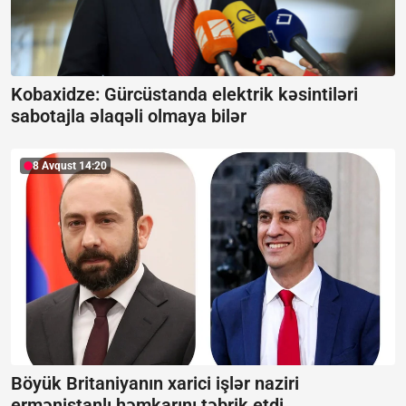
Kobaxidze: Gürcüstanda elektrik kəsintiləri
sabotajla əlaqəli olmaya bilər
8 Avqust 14:20
Böyük Britaniyanın xarici işlər naziri
ermənistanlı həmkarını təbrik etdi