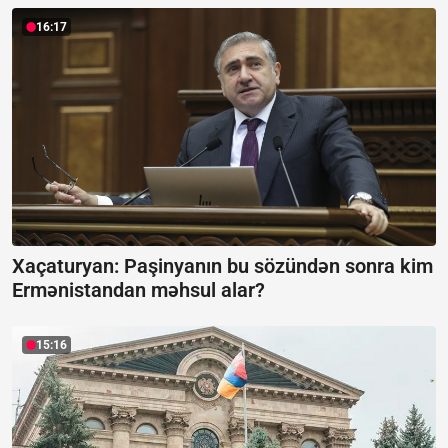
16:17
Xaçaturyan: Paşinyanın bu sözündən sonra kim
Ermənistandan məhsul alar?
15:16