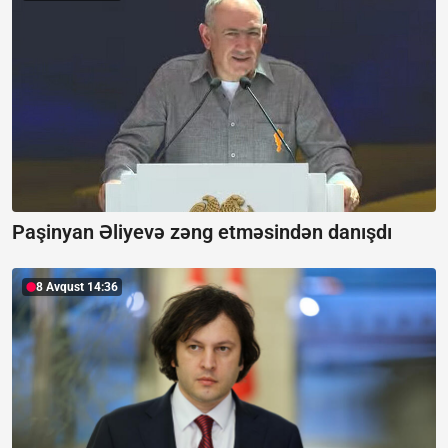
Paşinyan Əliyevə zəng etməsindən danışdı
8 Avqust 14:36