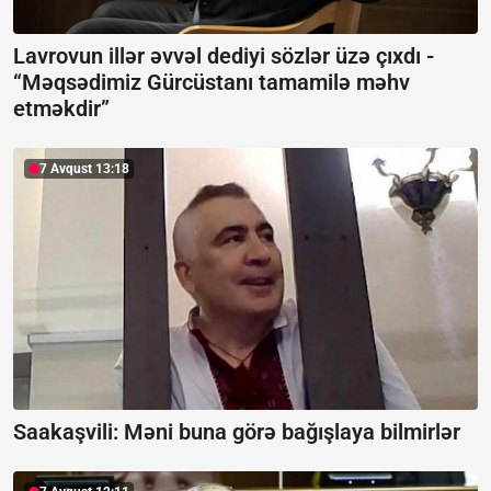
Lavrovun illər əvvəl dediyi sözlər üzə çıxdı -
“Məqsədimiz Gürcüstanı tamamilə məhv
etməkdir”
7 Avqust 13:18
Saakaşvili:
Məni buna görə bağışlaya bilmirlər