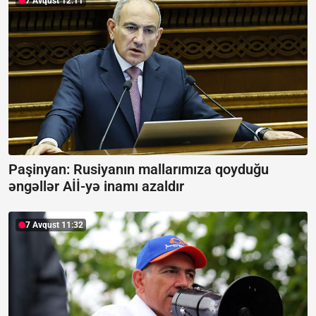
7 Avqust 12:11
Paşinyan: Rusiyanın mallarımıza qoyduğu
əngəllər Aİİ-yə inamı azaldır
7 Avqust 11:32