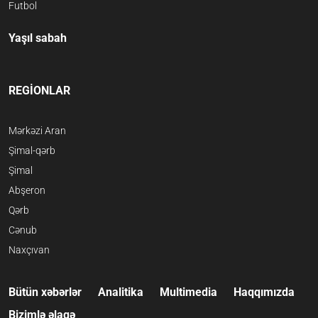
Futbol
Yaşıl sabah
REGİONLAR
Mərkəzi Aran
Şimal-qərb
Şimal
Abşeron
Qərb
Cənub
Naxçıvan
Bütün xəbərlər
Analitika
Multimedia
Haqqımızda
Bizimlə əlaqə