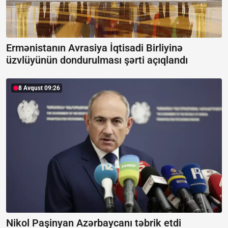
Ermənistanın Avrasiya İqtisadi Birliyinə
üzvlüyünün dondurulması şərti açıqlandı
8 Avqust 09:26
Nikol Paşinyan Azərbaycanı təbrik etdi