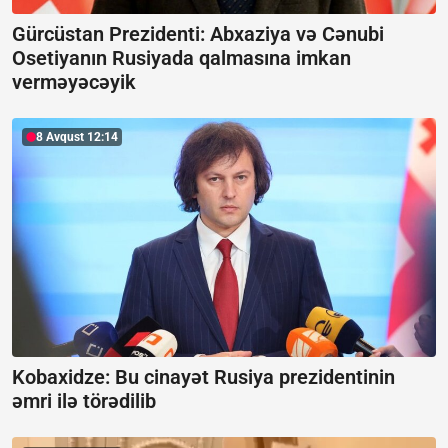
Gürcüstan Prezidenti: Abxaziya və Cənubi
Osetiyanın Rusiyada qalmasına imkan
verməyəcəyik
8 Avqust 12:14
Kobaxidze:
Bu cinayət Rusiya prezidentinin
əmri ilə törədilib