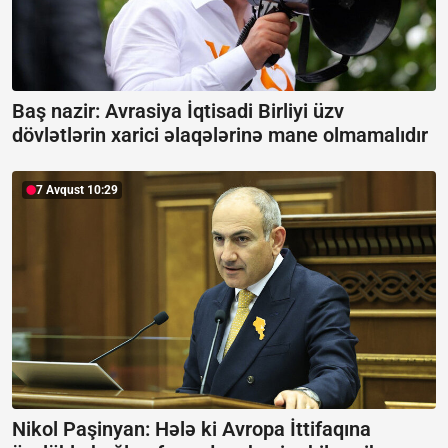
Baş nazir: Avrasiya İqtisadi Birliyi üzv
dövlətlərin xarici əlaqələrinə mane olmamalıdır
7 Avqust 10:29
Nikol Paşinyan: Hələ ki Avropa İttifaqına