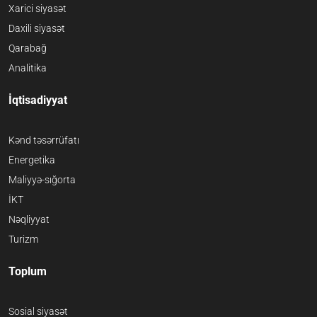
Xarici siyasət
Daxili siyasət
Qarabağ
Analitika
İqtisadiyyat
Kənd təsərrüfatı
Energetika
Maliyyə-sığorta
İKT
Nəqliyyat
Turizm
Toplum
Sosial siyasət