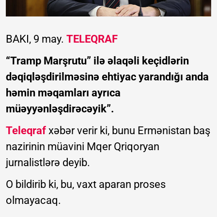
BAKI, 9 may.
TELEQRAF
“Tramp Marşrutu” ilə əlaqəli keçidlərin
dəqiqləşdirilməsinə ehtiyac yarandığı anda
həmin məqamları ayrıca
müəyyənləşdirəcəyik”.
Teleqraf
xəbər verir ki, bunu Ermənistan baş
nazirinin müavini Mqer Qriqoryan
jurnalistlərə deyib.
O bildirib ki, bu, vaxt aparan proses
olmayacaq.