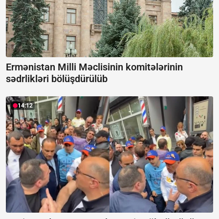
Ermənistan Milli Məclisinin komitələrinin
sədrlikləri bölüşdürülüb
14:12