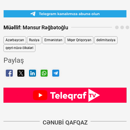
Müəllif:
Mənsur Rəğbətoğlu
Azərbaycan
Rusiya
Ermənistan
Mqer Qriqoryan
delimitasiya
qeyri-nüvə ölkələri
Paylaş
CƏNUBI QAFQAZ