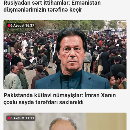
Rusiyadan sərt ittihamlar:
Ermənistan
düşmənlərimizin tərəfinə keçir
6 Avqust 16:37
Pakistanda kütləvi nümayişlər:
İmran Xanın
çoxlu sayda tərəfdarı saxlanıldı
6 Avqust 11:11