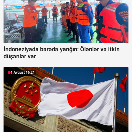
İndoneziyada bərədə yanğın:
Ölənlər və itkin
düşənlər var
1 Avqust 16:21