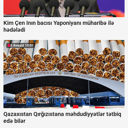
Kim Çen Inın bacısı Yaponiyanı müharibə ilə
hədələdi
5 Avqust 10:01
Qazaxıstan Qırğızıstana məhdudiyyətlər tətbiq
edə bilər