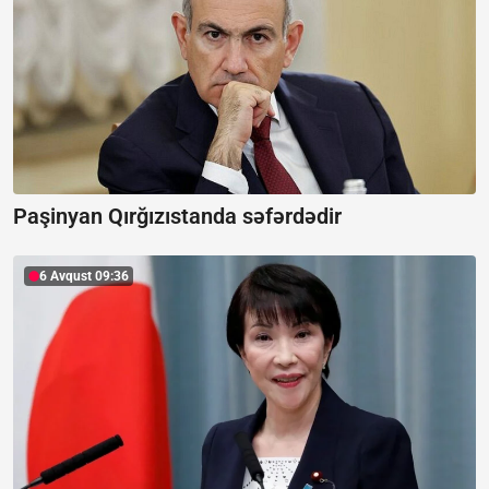
Paşinyan Qırğızıstanda səfərdədir
6 Avqust 09:36