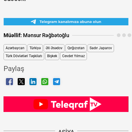
Müəllif:
Mənsur Rəğbətoğlu
Azərbaycan
Türkiyə
Əli Əsədov
Qırğızıstan
Sadır Japarov
Türk Dövlətləri Təşkilatı
Bişkek
Cevdet Yılmaz
Paylaş
ASIYA