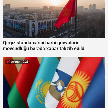
Qırğızıstanda xarici hərbi qüvvələrin
mövcudluğu barədə xəbər təkzib edildi
4 Avqust 10:23