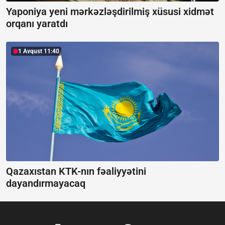
Yaponiya yeni mərkəzləşdirilmiş xüsusi xidmət
orqanı yaratdı
1 Avqust 11:40
Qazaxıstan KTK-nın fəaliyyətini
dayandırmayacaq