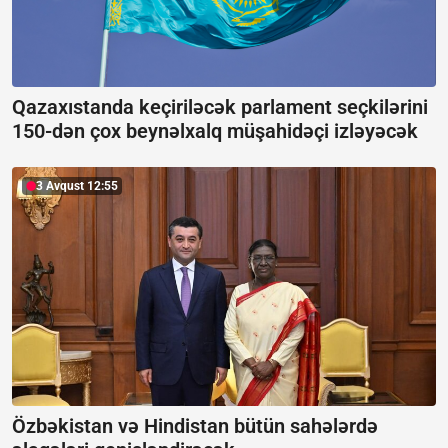
Qazaxıstanda keçiriləcək parlament seçkilərini
150-dən çox beynəlxalq müşahidəçi izləyəcək
3 Avqust 12:55
Özbəkistan və Hindistan bütün sahələrdə