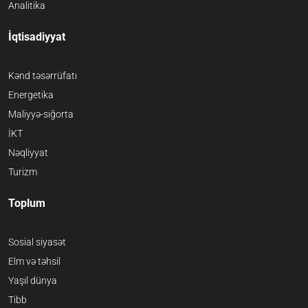
Analitika
İqtisadiyyat
Kənd təsərrüfatı
Energetika
Maliyyə-sığorta
İKT
Nəqliyyat
Turizm
Toplum
Sosial siyasət
Elm və təhsil
Yaşıl dünya
Tibb