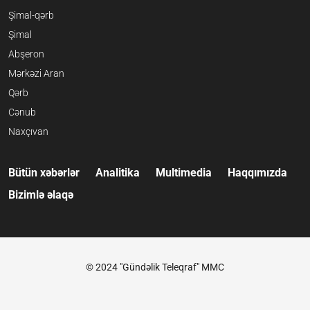
Şimal-qərb
Şimal
Abşeron
Mərkəzi Aran
Qərb
Cənub
Naxçıvan
Bütün xəbərlər
Analitika
Multimedia
Haqqımızda
Bizimlə əlaqə
© 2024 "Gündəlik Teleqraf" MMC