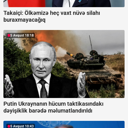
Takaiçi: Ölkəmizə heç vaxt nüvə silahı
buraxmayacağıq
5 Avqust 18:18
Putin Ukraynanın hücum taktikasındakı
dəyişiklik barədə məlumatlandırıldı
5 Avqust 10:43