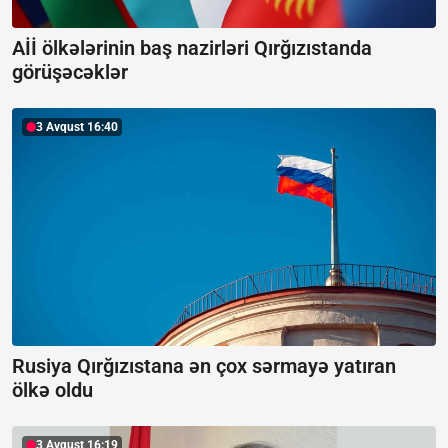
Aİİ ölkələrinin baş nazirləri Qırğızıstanda
görüşəcəklər
3 Avqust 16:40
Rusiya Qırğızıstana ən çox sərmayə yatıran
ölkə oldu
3 Avqust 16:19