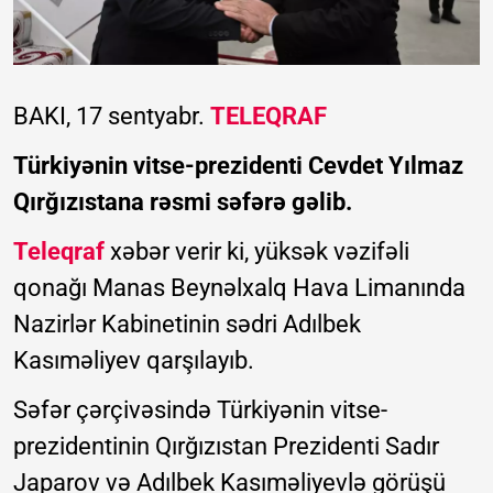
BAKI, 17 sentyabr.
TELEQRAF
Türkiyənin vitse-prezidenti Cevdet Yılmaz
Qırğızıstana rəsmi səfərə gəlib.
Teleqraf
xəbər verir ki, yüksək vəzifəli
qonağı Manas Beynəlxalq Hava Limanında
Nazirlər Kabinetinin sədri Adılbek
Kasıməliyev qarşılayıb.
Səfər çərçivəsində Türkiyənin vitse-
prezidentinin Qırğızıstan Prezidenti Sadır
Japarov və Adılbek Kasıməliyevlə görüşü