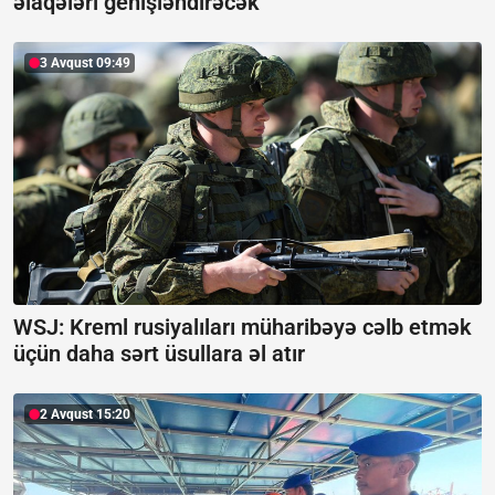
əlaqələri genişləndirəcək
3 Avqust 09:49
WSJ: Kreml rusiyalıları müharibəyə cəlb etmək
üçün daha sərt üsullara əl atır
2 Avqust 15:20