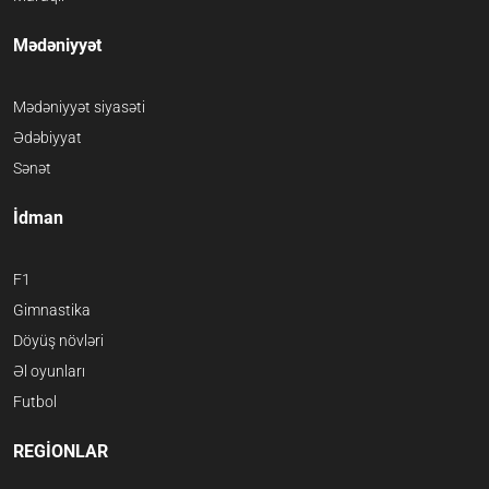
Mədəniyyət
Mədəniyyət siyasəti
Ədəbiyyat
Sənət
İdman
F1
Gimnastika
Döyüş növləri
Əl oyunları
Futbol
REGİONLAR