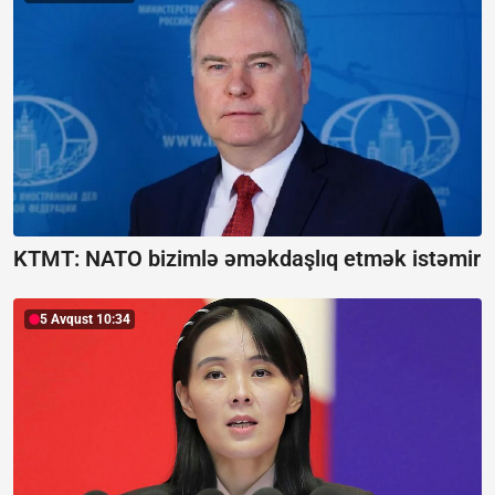
KTMT:
NATO bizimlə əməkdaşlıq etmək istəmir
5 Avqust 10:34