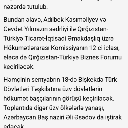
nəzərdə tutulub.
Bundan əlavə, Adılbek Kasıməliyev və
Cevdet Yılmazın sədrliyi ilə Qırğızıstan-
Türkiyə Ticarət-İqtisadi Əməkdaşlıq üzrə
Hökumətlərarası Komissiyanın 12-ci iclası,
eləcə də Qırğızıstan-Türkiyə Biznes Forumu
keçiriləcək.
Həmçinin sentyabrın 18-də Bişkekdə Türk
Dövlətləri Təşkilatına üzv dövlətlərin
hökumət başçılarının görüşü keçiriləcək.
Toplantıda digər üzv ölkələrlə yanaşı,
Azərbaycan Baş naziri Əli Əsədov da iştirak
edəcək.