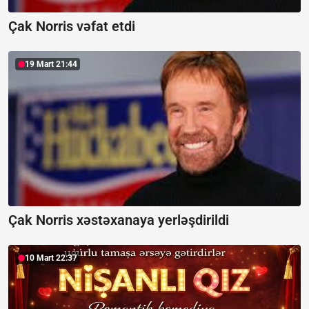
Çak Norris vəfat etdi
19 Mart 21:44
Çak Norris xəstəxanaya yerləşdirildi
10 Mart 22:37