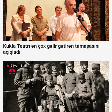
Kukla Teatrı ən çox gəlir gətirən tamaşasını
açıqladı
17 İyul 18:15