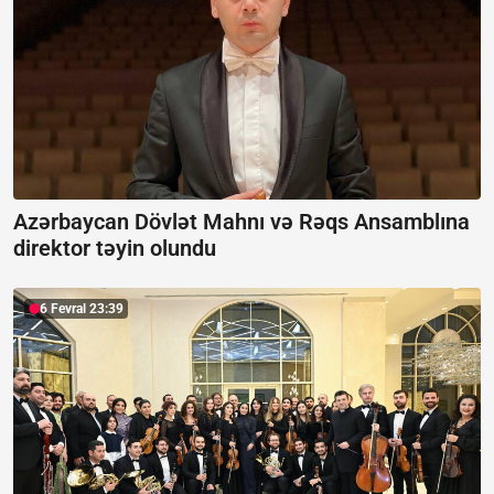
Azərbaycan Dövlət Mahnı və Rəqs Ansamblına
direktor təyin olundu
6 Fevral 23:39