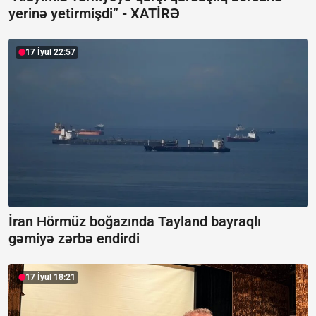
yerinə yetirmişdi” -
XATİRƏ
17 İyul 22:57
İran Hörmüz boğazında Tayland bayraqlı
gəmiyə zərbə endirdi
17 İyul 18:21