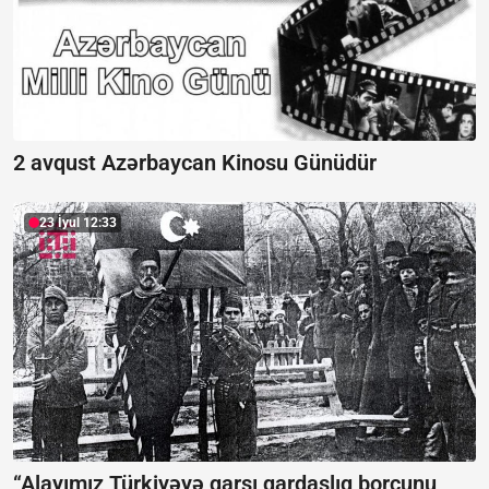
2 avqust Azərbaycan Kinosu Günüdür
23 İyul 12:33
“Alayımız Türkiyəyə qarşı qardaşlıq borcunu