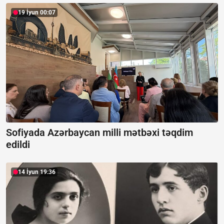
19 İyun 00:07
Sofiyada Azərbaycan milli mətbəxi təqdim
edildi
14 İyun 19:36