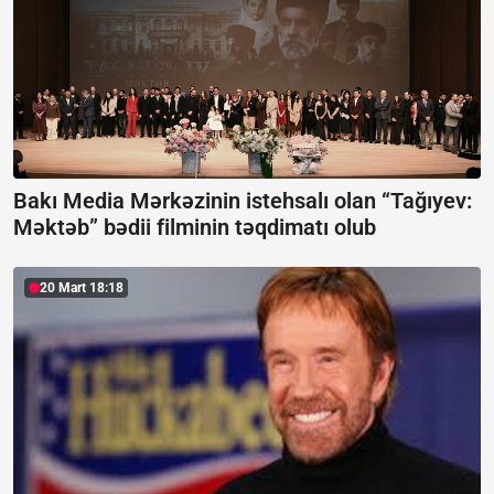
Bakı Media Mərkəzinin istehsalı olan “Tağıyev:
Məktəb” bədii filminin təqdimatı olub
20 Mart 18:18