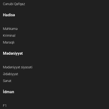
Cənubi Qafqaz
Hadisə
Məhkəmə
Kriminal
Maraqlı
Mədəniyyət
Mədəniyyət siyasəti
Ədəbiyyat
Sənət
İdman
F1