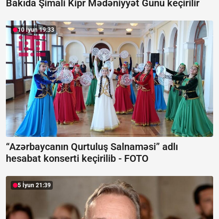
Bakıda Şimali Kipr Mədəniyyət Günü keçirilir
10 İyun 19:33
“Azərbaycanın Qurtuluş Salnaməsi” adlı
hesabat konserti keçirilib -
FOTO
5 İyun 21:39