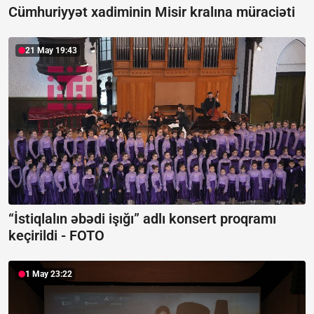
Cümhuriyyət xadiminin Misir kralına müraciəti
21 May 19:43
“İstiqlalın əbədi işığı” adlı konsert proqramı
keçirildi -
FOTO
1 May 23:22