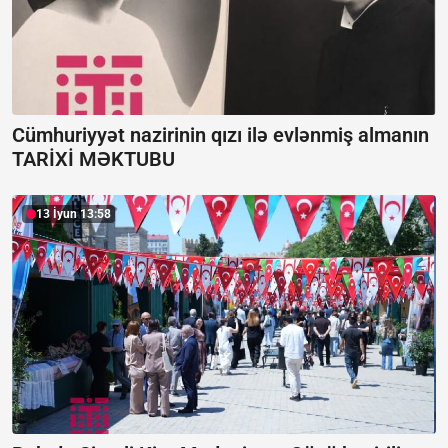
Cümhuriyyət nazirinin qızı ilə evlənmiş almanın
TARİXİ MƏKTUBU
13 İyun 13:58