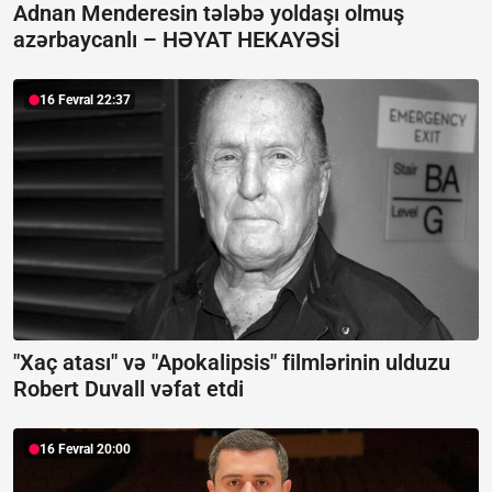
Adnan Menderesin tələbə yoldaşı olmuş
azərbaycanlı –
HƏYAT HEKAYƏSİ
16 Fevral 22:37
"Xaç atası" və "Apokalipsis" filmlərinin ulduzu
Robert Duvall vəfat etdi
16 Fevral 20:00