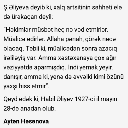
Ş.Əliyeva deyib ki, xalq artsitinin səhhəti elə
də ürəkaçan deyil:
“Həkimlər müsbət heç nə vəd etmirlər.
Müalicə edirlər. Allaha pənah, görək necə
olacaq. Təbii ki, müalicədən sonra azacıq
irəliləyiş var. Amma xəstəxanaya çox ağır
vəziyyətdə aparmışdıq. İndi yemək yeyir,
danışır, amma ki, yenə də əvvəlki kimi özünü
yaxşı hiss etmir”.
Qeyd edək ki, Habil Əliyev 1927-ci il mayın
28-də anadan olub.
Aytən Həsənova