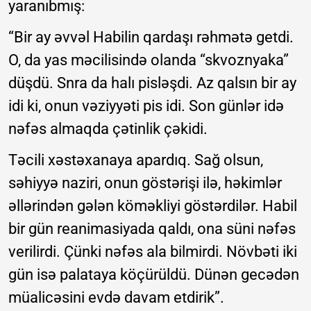
yaranıbmış:
“Bir ay əvvəl Habilin qardaşı rəhmətə getdi.
O, da yas məcilisində olanda “skvoznyaka”
düşdü. Snra da halı pisləşdi. Az qalsın bir ay
idi ki, onun vəziyyəti pis idi. Son günlər idə
nəfəs almaqda çətinlik çəkidi.
Təcili xəstəxanaya apardıq. Sağ olsun,
səhiyyə naziri, onun göstərişi ilə, həkimlər
əllərindən gələn köməkliyi göstərdilər. Habil
bir gün reanimasiyada qaldı, ona süni nəfəs
verilirdi. Çünki nəfəs ala bilmirdi. Növbəti iki
gün isə palataya köçürüldü. Dünən gecədən
müalicəsini evdə davam etdirik”.