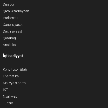
Diaspor
Qərbi Azərbaycan
Parlament
Xarici siyasət
Daxili siyasət
Qarabağ
Analitika
İqtisadiyyat
Kənd təsərrüfatı
Energetika
Maliyyə-sığorta
İKT
Nəqliyyat
Turizm