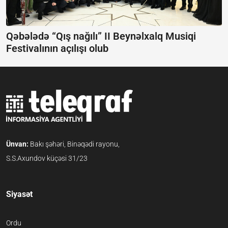
Qəbələdə “Qış nağılı” II Beynəlxalq Musiqi
Festivalının açılışı olub
Ünvan:
Bakı şəhəri, Binəqədi rayonu,
S.S.Axundov küçəsi 31/23
Siyasət
Ordu