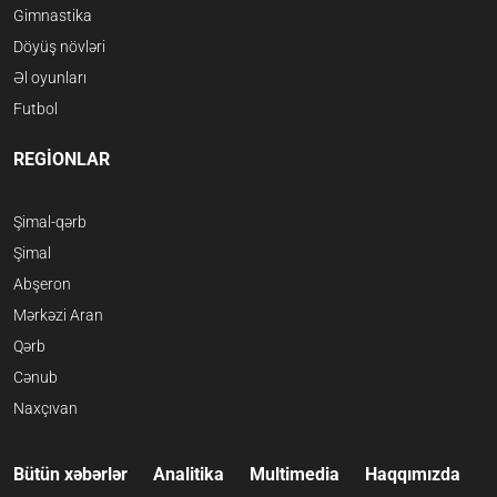
Gimnastika
Döyüş növləri
Əl oyunları
Futbol
REGİONLAR
Şimal-qərb
Şimal
Abşeron
Mərkəzi Aran
Qərb
Cənub
Naxçıvan
Bütün xəbərlər
Analitika
Multimedia
Haqqımızda