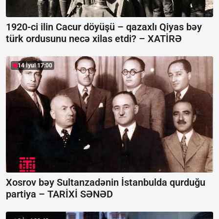
1920-ci ilin Cacur döyüşü – qazaxlı Qiyas bəy
türk ordusunu necə xilas etdi? –
XATİRƏ
14 İyul 17:00
Xosrov bəy Sultanzadənin İstanbulda qurduğu
partiya –
TARİXİ SƏNƏD