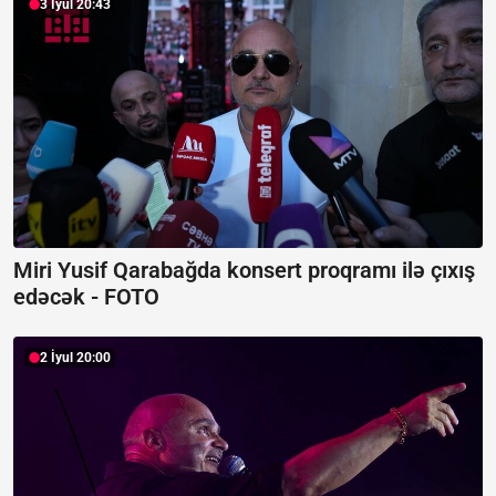
3 İyul 20:43
Miri Yusif Qarabağda konsert proqramı ilə çıxış
edəcək -
FOTO
2 İyul 20:00