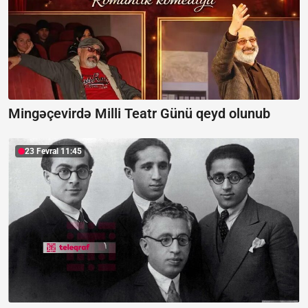
Mingəçevirdə Milli Teatr Günü qeyd olunub
23 Fevral 11:45