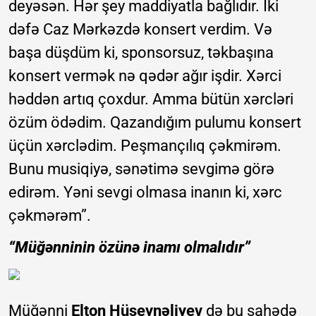
deyəsən. Hər şey maddiyatla bağlıdır. İki
dəfə Caz Mərkəzdə konsert verdim. Və
başa düşdüm ki, sponsorsuz, təkbaşına
konsert vermək nə qədər ağır işdir. Xərci
həddən artıq çoxdur. Amma bütün xərcləri
özüm ödədim. Qazandığım pulumu konsert
üçün xərclədim. Peşmançılıq çəkmirəm.
Bunu musiqiyə, sənətimə sevgimə görə
edirəm. Yəni sevgi olmasa inanın ki, xərc
çəkmərəm”.
“Müğənninin özünə inamı olmalıdır”
Müğənni
Elton Hüseynəliyev
də bu sahədə