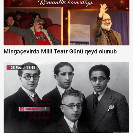
Mingəçevirdə Milli Teatr Günü qeyd olunub
23 Fevral 11:45