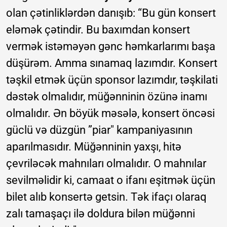
olan çətinliklərdən danışıb: “Bu gün konsert
eləmək çətindir. Bu baxımdan konsert
vermək istəməyən gənc həmkarlarımı başa
düşürəm. Amma sınamaq lazımdır. Konsert
təşkil etmək üçün sponsor lazımdır, təşkilati
dəstək olmalıdır, müğənninin özünə inamı
olmalıdır. Ən böyük məsələ, konsert öncəsi
güclü və düzgün ”piar" kampaniyasının
aparılmasıdır. Müğənninin yaxşı, hitə
çevriləcək mahnıları olmalıdır. O mahnılar
sevilməlidir ki, camaat o ifanı eşitmək üçün
bilet alıb konsertə getsin. Tək ifaçı olaraq
zalı tamaşaçı ilə doldura bilən müğənni