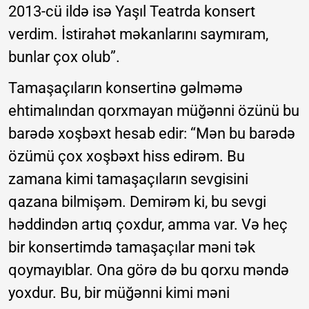
2013-cü ildə isə Yaşıl Teatrda konsert
verdim. İstirahət məkanlarını saymıram,
bunlar çox olub”.
Tamaşaçıların konsertinə gəlməmə
ehtimalından qorxmayan müğənni özünü bu
barədə xoşbəxt hesab edir: “Mən bu barədə
özümü çox xoşbəxt hiss edirəm. Bu
zamana kimi tamaşaçıların sevgisini
qazana bilmişəm. Demirəm ki, bu sevgi
həddindən artıq çoxdur, amma var. Və heç
bir konsertimdə tamaşaçılar məni tək
qoymayıblar. Ona görə də bu qorxu məndə
yoxdur. Bu, bir müğənni kimi məni