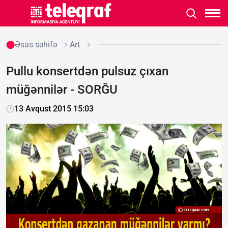
Əsas səhifə
Art
Pullu konsertdən pulsuz çıxan
müğənnilər - SORĞU
13 Avqust 2015 15:03