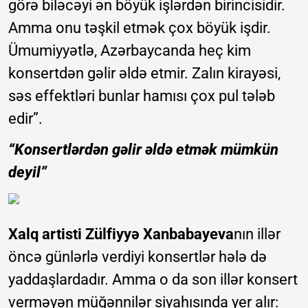
görə biləcəyi ən böyük işlərdən birincisidir.
Amma onu təşkil etmək çox böyük işdir.
Ümumiyyətlə, Azərbaycanda heç kim
konsertdən gəlir əldə etmir. Zalın kirayəsi,
səs effektləri bunlar hamısı çox pul tələb
edir”.
“Konsertlərdən gəlir əldə etmək mümkün
deyil”
Xalq artisti Zülfiyyə Xanbabayeva
nın illər
öncə günlərlə verdiyi konsertlər hələ də
yaddaşlardadır. Amma o da son illər konsert
verməyən müğənnilər siyahısında yer alır: