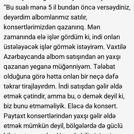
“Bu sualı mənə 5 il bundan öncə versəydiniz,
deyərdim albomlarımız satılır,
konsertlərimizdən qazanırıq. Mən
zamanında elə işlər gördüm ki, indi onları
üstələyəcək işlər görmək istəyirəm. Vaxtilə
Azərbaycanda albom satışından ən yaxşı
qazanan yeganə müğənniyəm. Tələbat
olduğuna görə hətta onları bir neçə dəfə
təkrar tirajlayırdım. İndi satışdan gəlir əldə
etmək çətindir, amma bu, o demək deyil ki,
biz bunu etməməliyik. Eləcə də konsert.
Paytaxt konsertlərindən yaxşı gəlir əldə
etmək mümkün deyil, bölgələrdə də güclü