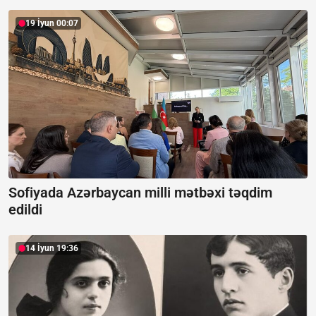
19 İyun 00:07
Sofiyada Azərbaycan milli mətbəxi təqdim
edildi
14 İyun 19:36