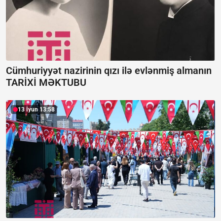
Cümhuriyyət nazirinin qızı ilə evlənmiş almanın
TARİXİ MƏKTUBU
13 İyun 13:58