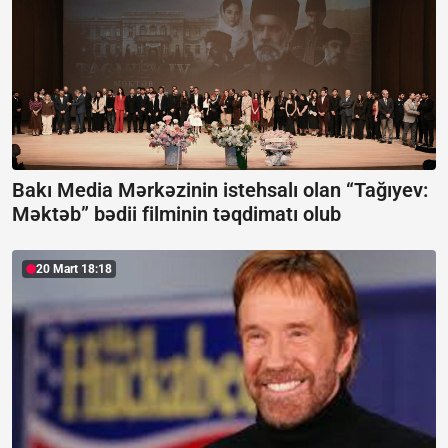
Bakı Media Mərkəzinin istehsalı olan “Tağıyev:
Məktəb” bədii filminin təqdimatı olub
20 Mart 18:18