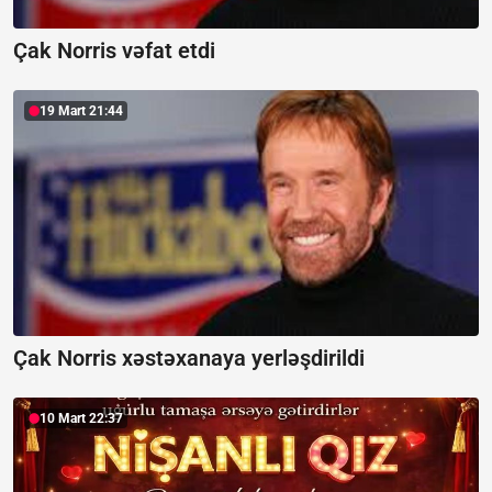
Çak Norris vəfat etdi
19 Mart 21:44
Çak Norris xəstəxanaya yerləşdirildi
10 Mart 22:37