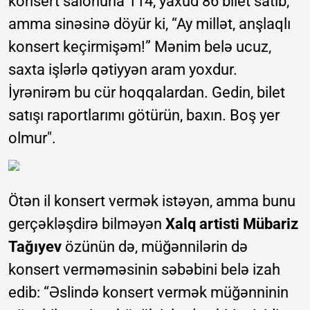
konsert salonuna 114, yaxud 86 bilet satıb,
amma sinəsinə döyür ki, “Ay millət, anşlaqlı
konsert keçirmişəm!” Mənim belə ucuz,
saxta işlərlə qətiyyən aram yoxdur.
İyrənirəm bu cür hoqqalardan. Gedin, bilet
satışı raportlarımı götürün, baxın. Boş yer
olmur".
Ötən il konsert vermək istəyən, amma bunu
gerçəkləşdirə bilməyən
Xalq artisti Mübariz
Tağıyev
özünün də, müğənnilərin də
konsert verməməsinin səbəbini belə izah
edib: “Əslində konsert vermək müğənninin