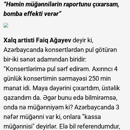
“Həmin müğənnilərin raportunu çıxarsam,
bomba effekti verər”
Xalq artisti Faiq Ağayev
deyir ki,
Azərbaycanda konsertlərdən pul götürən
bir-iki sənət adamından biridir:
“Konsertlərimə pul sərf edirəm. Axırıncı 4
günlük konsertimin sərmayəsi 250 min
manat idi. Maya dəyərini çıxartdım, üstəlik
qazandım da. Əgər bunu edə bilmirəmsə,
onda nə müğənniyəm ki? Azərbaycanda 3
nəfər müğənni var ki, onlara ”kassa
müğənnisi" deyirlər. Elə bil referendumdur,