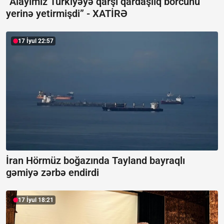
“Alayımız Türkiyəyə qarşı qardaşlıq borcunu
yerinə yetirmişdi” -
XATİRƏ
17 İyul 22:57
İran Hörmüz boğazında Tayland bayraqlı
gəmiyə zərbə endirdi
17 İyul 18:21