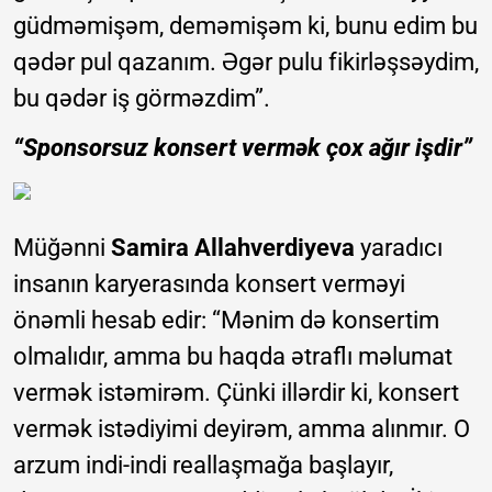
güdməmişəm, deməmişəm ki, bunu edim bu
qədər pul qazanım. Əgər pulu fikirləşsəydim,
bu qədər iş görməzdim”.
“Sponsorsuz konsert vermək çox ağır işdir”
Müğənni
Samira Allahverdiyeva
yaradıcı
insanın karyerasında konsert verməyi
önəmli hesab edir: “Mənim də konsertim
olmalıdır, amma bu haqda ətraflı məlumat
vermək istəmirəm. Çünki illərdir ki, konsert
vermək istədiyimi deyirəm, amma alınmır. O
arzum indi-indi reallaşmağa başlayır,