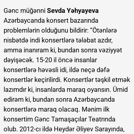
Gənc müğənni
Sevda Yəhyayeva
Azərbaycanda konsert bazarında
problemlərin olduğunu bildirir: “Ötənlərə
nisbətdə indi konsertlərə tələbat azdır,
amma inanıram ki, bundan sonra vəziyyət
dəyişəcək. 15-20 il öncə insanlar
konsertlərə həvəsli idi, ildə neçə dəfə
konsertlər keçirilirdi. Konsertlər təşkil etmək
lazımdır ki, insanlarda maraq oyansın. Ümid
edirəm ki, bundan sonra Azərbaycanda
konsertlərə maraq olacaq. Mənim ilk
konsertim Gənc Tamaşaçılar Teatrında
olub. 2012-cı ildə Heydər Əliyev Sarayında,