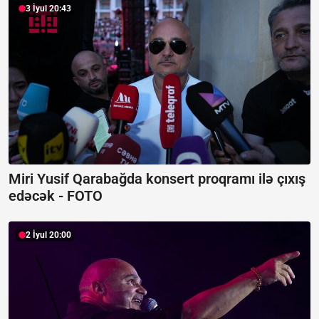
3 İyul 20:43
Miri Yusif Qarabağda konsert proqramı ilə çıxış
edəcək -
FOTO
2 İyul 20:00