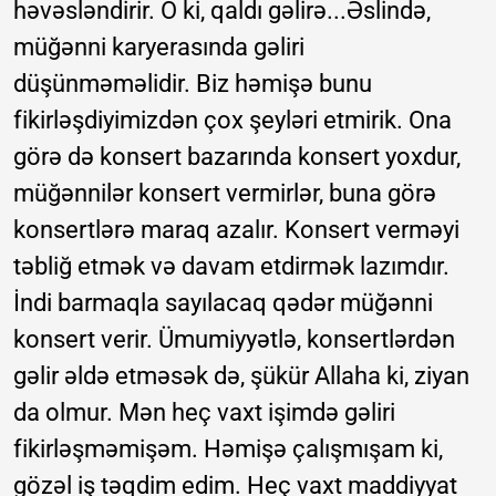
həvəsləndirir. O ki, qaldı gəlirə...Əslində,
müğənni karyerasında gəliri
düşünməməlidir. Biz həmişə bunu
fikirləşdiyimizdən çox şeyləri etmirik. Ona
görə də konsert bazarında konsert yoxdur,
müğənnilər konsert vermirlər, buna görə
konsertlərə maraq azalır. Konsert verməyi
təbliğ etmək və davam etdirmək lazımdır.
İndi barmaqla sayılacaq qədər müğənni
konsert verir. Ümumiyyətlə, konsertlərdən
gəlir əldə etməsək də, şükür Allaha ki, ziyan
da olmur. Mən heç vaxt işimdə gəliri
fikirləşməmişəm. Həmişə çalışmışam ki,
gözəl iş təqdim edim. Heç vaxt maddiyyat