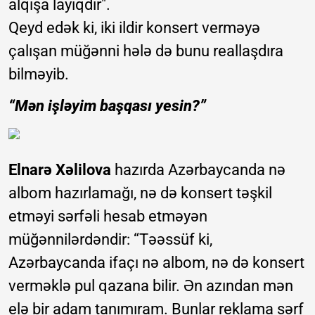
alqışa layiqdir".
Qeyd edək ki, iki ildir konsert verməyə
çalışan müğənni hələ də bunu reallaşdıra
bilməyib.
“Mən işləyim başqası yesin?”
Elnarə Xəlilova
hazırda Azərbaycanda nə
albom hazırlamağı, nə də konsert təşkil
etməyi sərfəli hesab etməyən
müğənnilərdəndir: “Təəssüf ki,
Azərbaycanda ifaçı nə albom, nə də konsert
verməklə pul qazana bilir. Ən azından mən
elə bir adam tanımıram. Bunlar reklama sərf