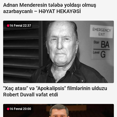
Adnan Menderesin tələbə yoldaşı olmuş
azərbaycanlı –
HƏYAT HEKAYƏSİ
16 Fevral 22:37
"Xaç atası" və "Apokalipsis" filmlərinin ulduzu
Robert Duvall vəfat etdi
16 Fevral 20:00