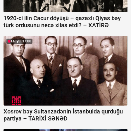
1920-ci ilin Cacur döyüşü – qazaxlı Qiyas bəy
türk ordusunu necə xilas etdi? –
XATİRƏ
14 İyul 17:00
Xosrov bəy Sultanzadənin İstanbulda qurduğu
partiya –
TARİXİ SƏNƏD