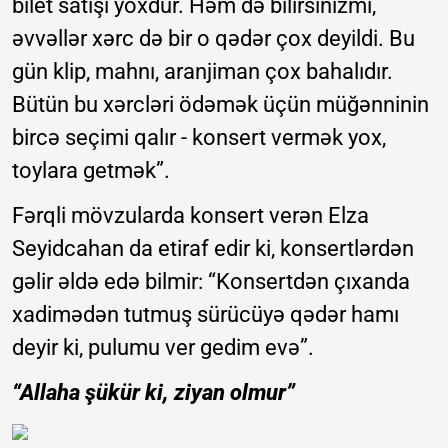
bilet satışı yoxdur. Həm də bilirsinizmi,
əvvəllər xərc də bir o qədər çox deyildi. Bu
gün klip, mahnı, aranjiman çox bahalıdır.
Bütün bu xərcləri ödəmək üçün müğənninin
bircə seçimi qalır - konsert vermək yox,
toylara getmək”.
Fərqli mövzularda konsert verən Elza
Seyidcahan da etiraf edir ki, konsertlərdən
gəlir əldə edə bilmir: “Konsertdən çıxanda
xadimədən tutmuş sürücüyə qədər hamı
deyir ki, pulumu ver gedim evə”.
“Allaha şükür ki, ziyan olmur”