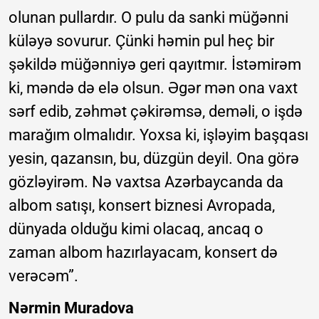
olunan pullardır. O pulu da sanki müğənni
küləyə sovurur. Çünki həmin pul heç bir
şəkildə müğənniyə geri qayıtmır. İstəmirəm
ki, məndə də elə olsun. Əgər mən ona vaxt
sərf edib, zəhmət çəkirəmsə, deməli, o işdə
marağım olmalıdır. Yoxsa ki, işləyim başqası
yesin, qazansın, bu, düzgün deyil. Ona görə
gözləyirəm. Nə vaxtsa Azərbaycanda da
albom satışı, konsert biznesi Avropada,
dünyada olduğu kimi olacaq, ancaq o
zaman albom hazırlayacam, konsert də
verəcəm”.
Nərmin Muradova