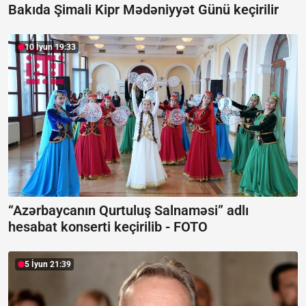
Bakıda Şimali Kipr Mədəniyyət Günü keçirilir
10 İyun 19:33
“Azərbaycanın Qurtuluş Salnaməsi” adlı
hesabat konserti keçirilib -
FOTO
5 İyun 21:39