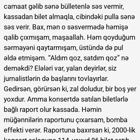
camaat gəlib sənə bülletenlə səs vermir,
kassadan bilet almaqla, cibindəki pulla sənə
səs verir. Bax, mən o səsvermədə həmişə
qalib çıxmışam, maşaallah. Həm qoyduğum
sərmayəni qaytarmışam, üstündə də pul
əldə etmişəm. “Aldım qoz, satdım qoz” nə
deməkdi? Elələri var, yalan deyirlər, siz
jurnalistlərin də başlarını tovlayırlar.
Gedirsən, görürsən ki, zal doludur, bir boş yer
yoxdur. Amma konsertdə satılan biletlərlə
bağlı raport olur kassada. Həmin
müğənnilərin raportunu çıxarsam, bomba
effekti verər. Raportuna baxırsan ki, 2000-lik