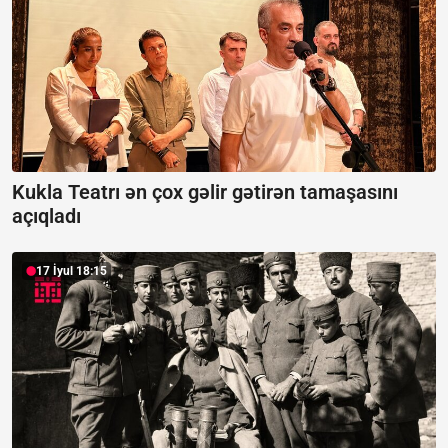
Kukla Teatrı ən çox gəlir gətirən tamaşasını
açıqladı
17 İyul 18:15