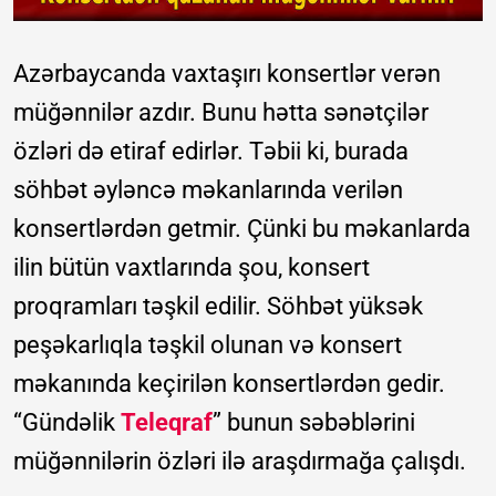
Azərbaycanda vaxtaşırı konsertlər verən
müğənnilər azdır. Bunu hətta sənətçilər
özləri də etiraf edirlər. Təbii ki, burada
söhbət əyləncə məkanlarında verilən
konsertlərdən getmir. Çünki bu məkanlarda
ilin bütün vaxtlarında şou, konsert
proqramları təşkil edilir. Söhbət yüksək
peşəkarlıqla təşkil olunan və konsert
məkanında keçirilən konsertlərdən gedir.
“Gündəlik
Teleqraf
” bunun səbəblərini
müğənnilərin özləri ilə araşdırmağa çalışdı.