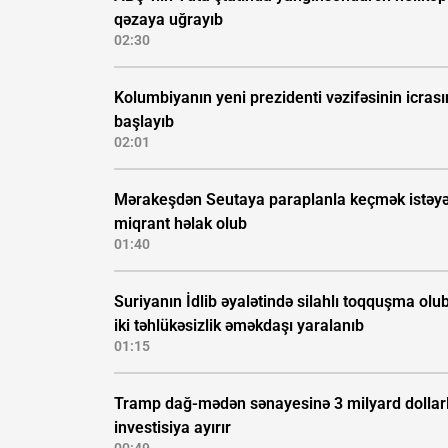
qəzaya uğrayıb
02:30
Kolumbiyanın yeni prezidenti vəzifəsinin icras
başlayıb
02:01
Mərakeşdən Seutaya paraplanla keçmək istəy
miqrant həlak olub
01:40
Suriyanın İdlib əyalətində silahlı toqquşma olub
iki təhlükəsizlik əməkdaşı yaralanıb
01:15
Tramp dağ-mədən sənayesinə 3 milyard dollarl
investisiya ayırır