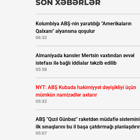
SON XƏBƏRLƏR
Kolumbiya ABŞ-nin yaratdığı "Amerikaların
Qalxanı" alyansına qoşulur
06:32
Almaniyada kansler Mertsin vaxtından əvvəl
istefası ilə bağlı iddialar təkzib edilib
05:58
NYT: ABŞ Kubada hakimiyyət dəyişikliyi üçün
mümkün namizədlər axtarır
05:32
ABŞ "Qızıl Günbəz" raketdən müdafiə sistemin
ilk sınaqlarını bu il başa çatdırmağı planlaşdırır
05:07