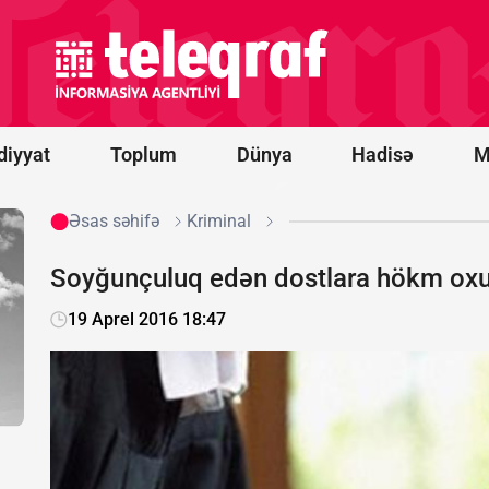
sisteminin
ilk
sınaqlarını
bu il başa
çatdırmağı
planlaşdırır
diyyat
Toplum
Dünya
Hadisə
M
Əsas səhifə
Kriminal
Soyğunçuluq edən dostlara hökm ox
19 Aprel 2016 18:47