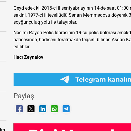
Qeyd edək ki, 2015-ci il sentyabr ayının 14-də saat 01:0
sakini, 1977-ci il təvəllüdlü Sənan Məmmədovu döyərək 
soyğunçuluq yolu ilə talayıblar.
Nəsimi Rayon Polis İdarəsinin 19-cu polis bölməsi əməkdaşl
nəticəsində, hadisəni törətməkdə təqsirli bilinən Asdan 
ediliblər.
Hacı Zeynalov
Paylaş
ter