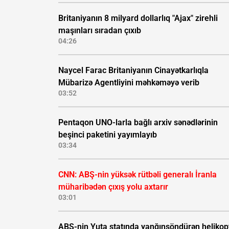
Britaniyanın 8 milyard dollarlıq "Ajax" zirehli
maşınları sıradan çıxıb
04:26
Naycel Farac Britaniyanın Cinayətkarlıqla
Mübarizə Agentliyini məhkəməyə verib
03:52
Pentaqon UNO-larla bağlı arxiv sənədlərinin
beşinci paketini yayımlayıb
03:34
CNN: ABŞ-nin yüksək rütbəli generalı İranla
müharibədən çıxış yolu axtarır
03:01
ABŞ-nin Yuta ştatında yanğınsöndürən helikop