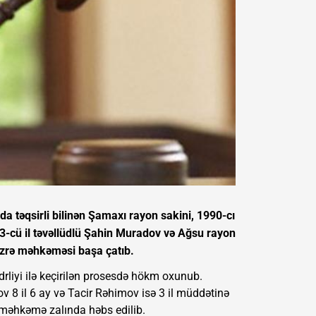
 təqsirli bilinən Şamaxı rayon sakini, 1990-cı
93-cü il təvəllüdlü Şahin Muradov və Ağsu rayon
 üzrə məhkəməsi başa çatıb.
liyi ilə keçirilən prosesdə hökm oxunub.
8 il 6 ay və Tacir Rəhimov isə 3 il müddətinə
məhkəmə zalında həbs edilib.