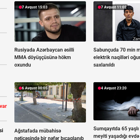
7 Avqust 15:03
7 Avqust 11:02
Rusiyada Azərbaycan əsilli
Sabunçuda 70 min m
MMA döyüşçüsünə hökm
elektrik naqilləri oğ
oxundu
saxlanıldı
6 Avqust 00:05
4 Avqust 23:20
 var
Sumqayıtda 65 yaşlı 
si
Ağstafada mübahisə
meyiti yaşadığı evdə
nəticəsində bir nəfər bıçaqlanıb