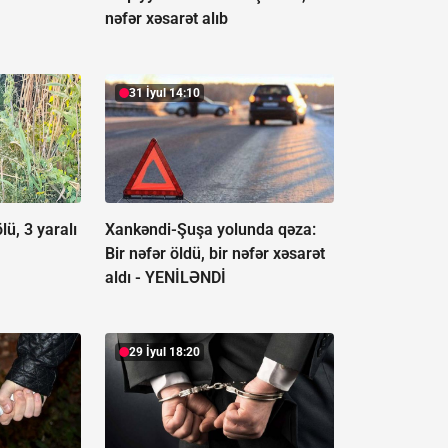
nəfər xəsarət alıb
31 İyul 14:10
ölü, 3 yaralı
Xankəndi-Şuşa yolunda qəza:
Bir nəfər öldü, bir nəfər xəsarət
aldı -
YENİLƏNDİ
29 İyul 18:20