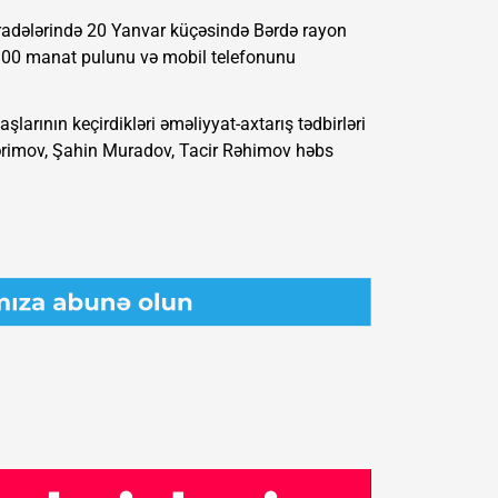
0 radələrində 20 Yanvar küçəsində Bərdə rayon
300 manat pulunu və mobil telefonunu
arının keçirdikləri əməliyyat-axtarış tədbirləri
Kərimov, Şahin Muradov, Tacir Rəhimov həbs