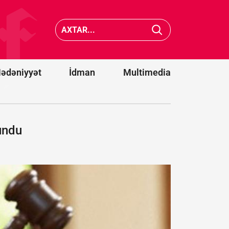
dollar
ABŞ-nin Yuta
dəyərind
ştatında
lazer
yanğınsöndürən
anti-dro
helikopter
sistemlə
qəzaya uğrayıb
alacaq
ədəniyyət
İdman
Multimedia
undu