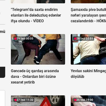
"Telegram"da saxta endirim
Şamaxıda pivə butulka
ı
elanları ilə dələduzluq edənlər
nəfəri yaralayan şəx
ifşa olundu -
VİDEO
cəzalandırıldı -
HÖK
ümü
29 İyul 00:05
28 İyul 22:51
Gəncədə üç qardaş arasında
Yevlax sakini Mingəç
dava -
Onlardan biri özünə
döyülüb
xəsarət yetirib
27 İyul 11:32
25 İyul 19:00