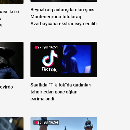
Beynəlxalq axtarışda olan şəxs
sı ilə iki
Monteneqroda tutularaq
s
Azərbaycana ekstradisiya edilib
M
27 İyul 16:51
Saatlıda “Tik-tok”da qadınları
evirdə
təhqir edən gənc oğlan
cərimələndi
25 İyul 16:54