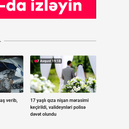
L
7 Avqust 19:18
aş verib,
17 yaşlı qıza nişan mərasimi
keçirildi, valideynləri polisə
dəvət olundu