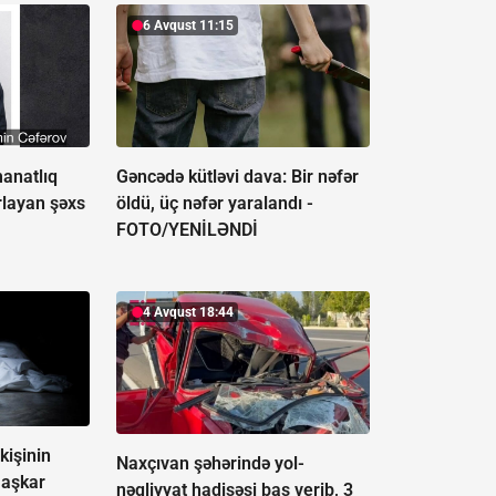
6 Avqust 11:15
anatlıq
Gəncədə kütləvi dava: Bir nəfər
urlayan şəxs
öldü, üç nəfər yaralandı -
FOTO/YENİLƏNDİ
4 Avqust 18:44
kişinin
Naxçıvan şəhərində yol-
 aşkar
nəqliyyat hadisəsi baş verib, 3