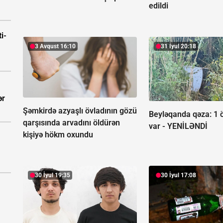
edildi
i-
3 Avqust 16:10
31 İyul 20:18
ər
Şəmkirdə azyaşlı övladının gözü
Beyləqanda qəza:
1 
qarşısında arvadını öldürən
var - YENİLƏNDİ
kişiyə hökm oxundu
30 İyul 19:35
30 İyul 17:08