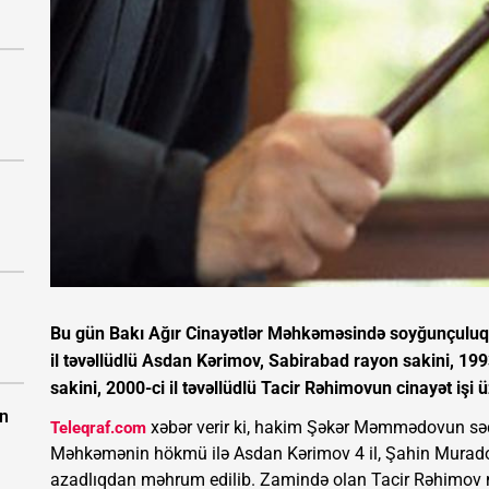
Bu gün Bakı Ağır Cinayətlər Məhkəməsində soyğunçuluqda
il təvəllüdlü Asdan Kərimov, Sabirabad rayon sakini, 19
sakini, 2000-ci il təvəllüdlü Tacir Rəhimovun cinayət işi
in
xəbər verir ki, hakim Şəkər Məmmədovun sədr
Teleqraf.com
Məhkəmənin hökmü ilə Asdan Kərimov 4 il, Şahin Muradov 
azadlıqdan məhrum edilib. Zamində olan Tacir Rəhimov 