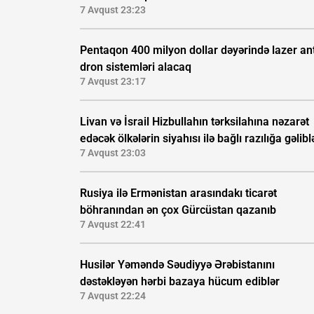
7 Avqust 23:23
Pentaqon 400 milyon dollar dəyərində lazer ant
dron sistemləri alacaq
7 Avqust 23:17
Livan və İsrail Hizbullahın tərksilahına nəzarət
edəcək ölkələrin siyahısı ilə bağlı razılığa gəlibl
7 Avqust 23:03
Rusiya ilə Ermənistan arasındakı ticarət
böhranından ən çox Gürcüstan qazanıb
7 Avqust 22:41
Husilər Yəməndə Səudiyyə Ərəbistanını
dəstəkləyən hərbi bazaya hücum ediblər
7 Avqust 22:24