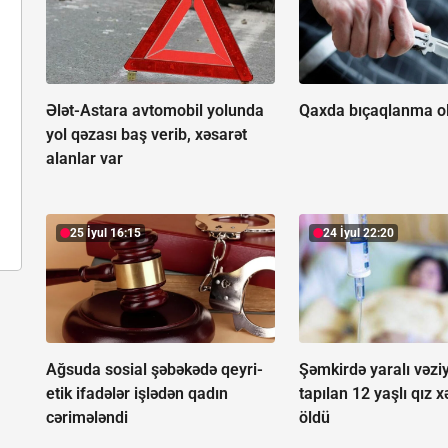
Ələt-Astara avtomobil yolunda
Qaxda bıçaqlanma o
yol qəzası baş verib, xəsarət
alanlar var
25 İyul 16:15
24 İyul 22:20
Ağsuda sosial şəbəkədə qeyri-
Şəmkirdə yaralı vəzi
etik ifadələr işlədən qadın
tapılan 12 yaşlı qız
cərimələndi
öldü