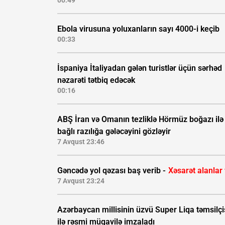
00:49
Ebola virusuna yoluxanların sayı 4000-i keçib
00:33
İspaniya İtaliyadan gələn turistlər üçün sərhəd
nəzarəti tətbiq edəcək
00:16
ABŞ İran və Omanın tezliklə Hörmüz boğazı ilə
bağlı razılığa gələcəyini gözləyir
7 Avqust 23:46
Gəncədə yol qəzası baş verib -
Xəsarət alanlar
7 Avqust 23:24
Azərbaycan millisinin üzvü Super Liqa təmsilçi
ilə rəsmi müqavilə imzaladı