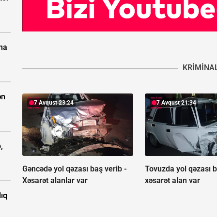
ına
KRIMINA
ən
7 Avqust 23:24
7 Avqust 21:34
,
Gəncədə yol qəzası baş verib -
Tovuzda yol qəzası b
Xəsarət alanlar var
xəsarət alan var
ıq