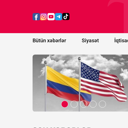
ABŞ-nin
yaratdığı
"Amerikaların
Qalxanı"
alyansına
qoşulur
Bütün xəbərlər
Siyasət
İqtisa