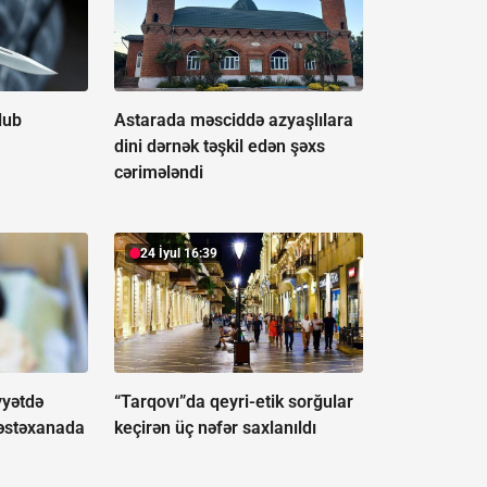
lub
Astarada məsciddə azyaşlılara
dini dərnək təşkil edən şəxs
cərimələndi
24 İyul 16:39
yyətdə
“Tarqovı”da qeyri-etik sorğular
 xəstəxanada
keçirən üç nəfər saxlanıldı