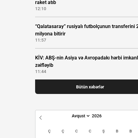
raket atıb
12:10
“Qalatasaray” rusiyalı futbolçunun transferini 
milyona bitirir
11:57
KİV: ABŞ-nin Asiya və Avropadakı hərbi imkanl
zəifləyib
11:44
Bütün xəbərlər
Ç
Ç
C
C
Ş
B
B