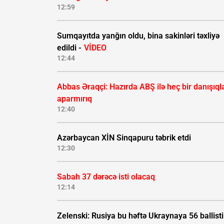
12:59
Sumqayıtda yanğın oldu, bina sakinləri təxliyə
edildi -
VİDEO
12:44
Abbas Əraqçi: Hazırda ABŞ ilə heç bir danışıql
aparmırıq
12:40
Azərbaycan XİN Sinqapuru təbrik etdi
12:30
Sabah 37 dərəcə isti olacaq
12:14
Zelenski: Rusiya bu həftə Ukraynaya 56 ballisti