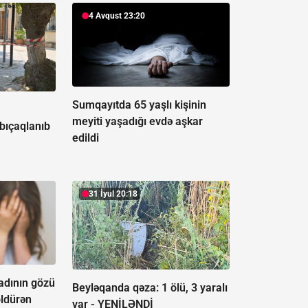
4 Avqust 23:20
Sumqayıtda 65 yaşlı kişinin
ə
meyiti yaşadığı evdə aşkar
 bıçaqlanıb
edildi
31 İyul 20:18
adının gözü
Beyləqanda qəza:
1 ölü, 3 yaralı
öldürən
var - YENİLƏNDİ