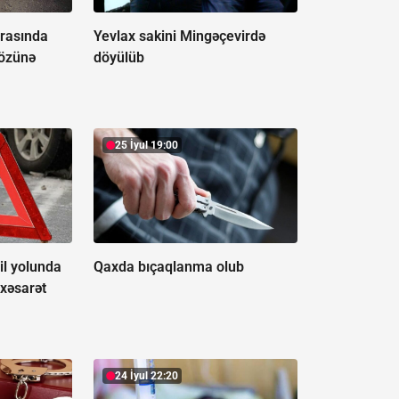
rasında
Yevlax sakini Mingəçevirdə
 özünə
döyülüb
25 İyul 19:00
il yolunda
Qaxda bıçaqlanma olub
 xəsarət
24 İyul 22:20