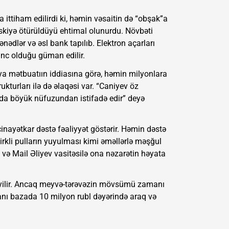
a ittiham edilirdi ki, həmin vəsaitin də “obşak”a
skiyə ötürüldüyü ehtimal olunurdu. Növbəti
ədlər və əsl bank tapılıb. Elektron açarları
anc olduğu güman edilir.
siya mətbuatıın iddiasına görə, həmin milyonlara
turları ilə də əlaqəsi var. “Caniyev öz
 da böyük nüfuzundan istifadə edir” deyə
inayətkar dəstə fəaliyyət göstərir. Həmin dəstə
çirkli pulların yuyulması kimi əməllərlə məşğul
və Mail Əliyev vasitəsilə ona nəzarətin həyata
eyilir. Ancaq meyvə-tərəvəzin mövsümü zamanı
nı bazada 10 milyon rubl dəyərində araq və