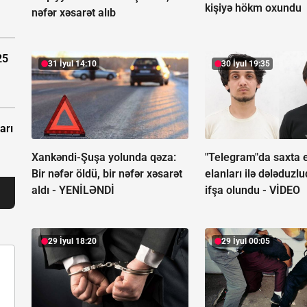
kişiyə hökm oxundu
nəfər xəsarət alıb
25
31 İyul 14:10
30 İyul 19:35
arı
Xankəndi-Şuşa yolunda qəza:
"Telegram"da saxta 
Bir nəfər öldü, bir nəfər xəsarət
elanları ilə dələduzl
aldı -
YENİLƏNDİ
ifşa olundu -
VİDEO
29 İyul 18:20
29 İyul 00:05