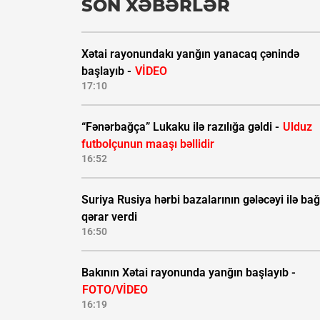
SON XƏBƏRLƏR
Xətai rayonundakı yanğın yanacaq çənində
başlayıb -
VİDEO
17:10
“Fənərbağça” Lukaku ilə razılığa gəldi -
Ulduz
futbolçunun maaşı bəllidir
16:52
Suriya Rusiya hərbi bazalarının gələcəyi ilə bağ
qərar verdi
16:50
Bakının Xətai rayonunda yanğın başlayıb -
FOTO/VİDEO
16:19