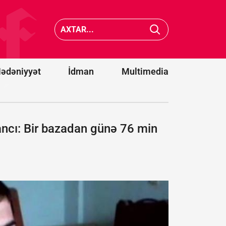
Vens və Modi
cənubun
ABŞ-
avtobusl
Hindistan
toqquşm
əməkdaşlığını
nəticəsi
müzakirə
22 nəfər
ediblər
ölüb
ədəniyyət
İdman
Multimedia
ncı: Bir bazadan günə 76 min