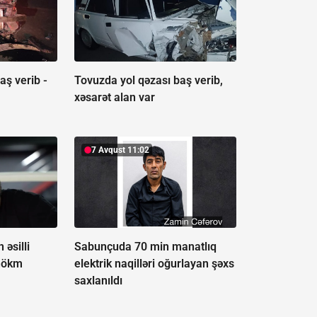
aş verib -
Tovuzda yol qəzası baş verib,
xəsarət alan var
7 Avqust 11:02
əsilli
Sabunçuda 70 min manatlıq
hökm
elektrik naqilləri oğurlayan şəxs
saxlanıldı