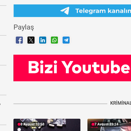
Paylaş
KRIMINA
ə
8 Avqust 10:58
7 Avqust 23:24