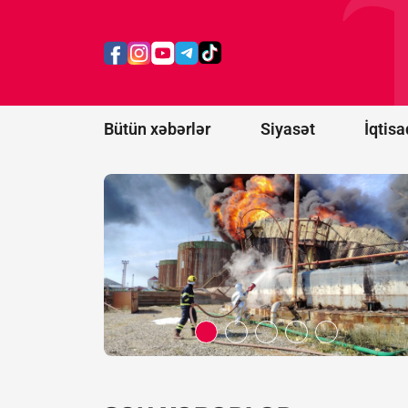
Bakının
Xətai
rayonunda
yanğın
başlayıb -
FOTO/VİDEO
Bütün xəbərlər
Siyasət
İqtisa