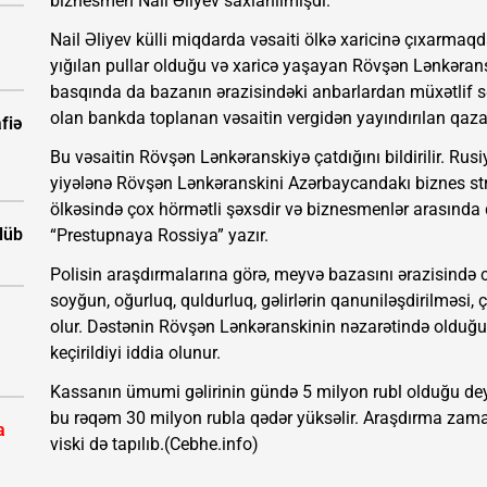
biznesmen Nail Əliyev saxlanılmışdı.
Nail Əliyev külli miqdarda vəsaiti ölkə xaricinə çıxarmaqd
yığılan pullar olduğu və xaricə yaşayan Rövşən Lənkəran
basqında da bazanın ərazisindəki anbarlardan müxətlif sən
olan bankda toplanan vəsaitin vergidən yayındırılan qaz
fiə
Bu vəsaitin Rövşən Lənkəranskiyə çatdığını bildirilir. Ru
yiyələnə Rövşən Lənkəranskini Azərbaycandakı biznes struk
ölkəsində çox hörmətli şəxsdir və biznesmenlər arasında
ölüb
“Prestupnaya Rossiya” yazır.
Polisin araşdırmalarına görə, meyvə bazasını ərazisində c
soyğun, oğurluq, quldurluq, gəlirlərin qanuniləşdirilməsi, 
olur. Dəstənin Rövşən Lənkəranskinin nəzarətində olduğu 
keçirildiyi iddia olunur.
Kassanın ümumi gəlirinin gündə 5 milyon rubl olduğu d
bu rəqəm 30 milyon rubla qədər yüksəlir. Araşdırma zama
a
viski də tapılıb.(Cebhe.info)