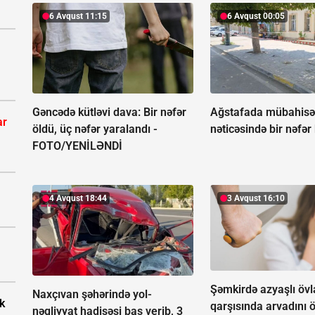
6 Avqust 11:15
6 Avqust 00:05
Gəncədə kütləvi dava: Bir nəfər
Ağstafada mübahis
ar
öldü, üç nəfər yaralandı -
nəticəsində bir nəfər
FOTO/YENİLƏNDİ
4 Avqust 18:44
3 Avqust 16:10
Şəmkirdə azyaşlı övl
Naxçıvan şəhərində yol-
k
qarşısında arvadını 
nəqliyyat hadisəsi baş verib, 3