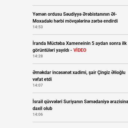
Yəmən ordusu Səudiyyə Ərəbistanının Əl-
Moxadakı hərbi mövqələrinə zərbə endirdi
14:53
İranda Müctəba Xameneinin 5 aydan sonra ilk
görüntüləri yayıldı -
VİDEO
14:28
Əməkdar incəsənət xadimi, şair Çingiz Əlioğlu
vəfat etdi
14:07
İsrail qüvvələri Suriyanın Səmədaniyə ərazisin
daxil olub
14:06