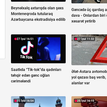
Beynəlxalq axtarışda olan şəxs
Gəncədə üç qardaş a
Monteneqroda tutularaq
dava -
Onlardan biri
Azərbaycana ekstradisiya edilib
xəsarət yetirib
27 İyul 16:51
27 İyul 11:32
Saatlıda “Tik-tok”da qadınları
Ələt-Astara avtomob
təhqir edən gənc oğlan
yol qəzası baş verib,
cərimələndi
alanlar var
25 İyul 16:54
25 İyul 16:15