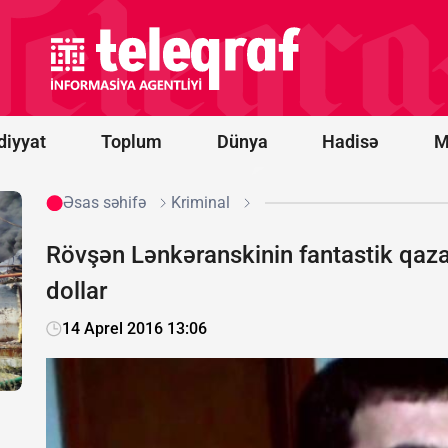
prosesi
artıq
praktiki
nəticələr
mərhələsinə
keçib -
RƏY
diyyat
Toplum
Dünya
Hadisə
M
Əsas səhifə
Kriminal
Rövşən Lənkəranskinin fantastik qaza
dollar
14 Aprel 2016 13:06