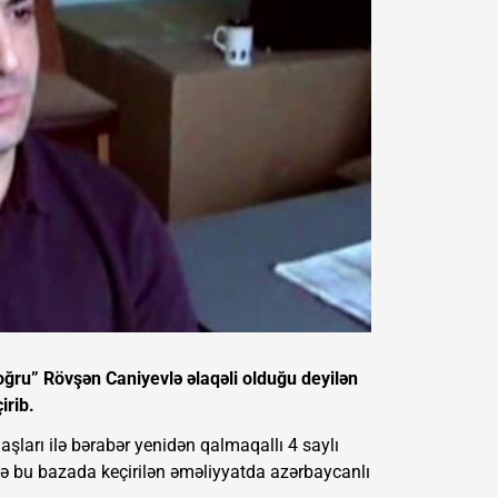
ğru” Rövşən Caniyevlə əlaqəli olduğu deyilən
irib.
şları ilə bərabər yenidən qalmaqallı 4 saylı
sə bu bazada keçirilən əməliyyatda azərbaycanlı