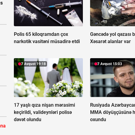
as
Polis 65 kiloqramdan çox
Gəncədə yol qəzası b
narkotik vasitəni müsadirə etdi
Xəsarət alanlar var
7 Avqust 19:18
7 Avqust 15:03
17 yaşlı qıza nişan mərasimi
Rusiyada Azərbaycan 
keçirildi, valideynləri polisə
MMA döyüşçüsünə 
dəvət olundu
oxundu
ona