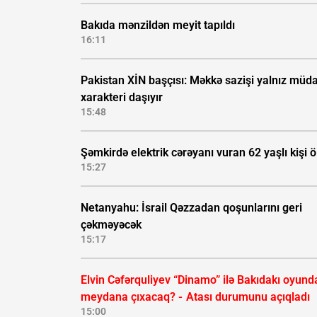
Bakıda mənzildən meyit tapıldı
16:11
Pakistan XİN başçısı: Məkkə sazişi yalnız müda
xarakteri daşıyır
15:48
Şəmkirdə elektrik cərəyanı vuran 62 yaşlı kişi 
15:27
Netanyahu: İsrail Qəzzadan qoşunlarını geri
çəkməyəcək
15:17
Elvin Cəfərquliyev “Dinamo” ilə Bakıdakı oyund
meydana çıxacaq? -
Atası durumunu açıqladı
15:00