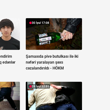
30 İyul 17:08
endirim
Şamaxıda pivə butulkası ilə iki
uq edənlər
nəfəri yaralayan şəxs
cəzalandırıldı -
HÖKM
28 İyul 22:51