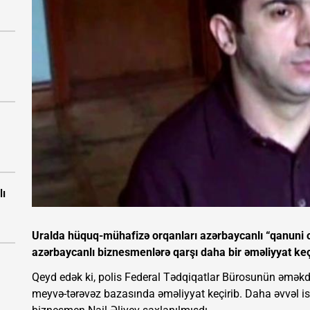
lı
Uralda hüquq-mühafizə orqanları azərbaycanlı “qanuni o
azərbaycanlı biznesmenlərə qarşı daha bir əməliyyat keç
Qeyd edək ki, polis Federal Tədqiqatlar Bürosunün əməkda
meyvə-tərəvəz bazasında əməliyyat keçirib. Daha əvvəl i