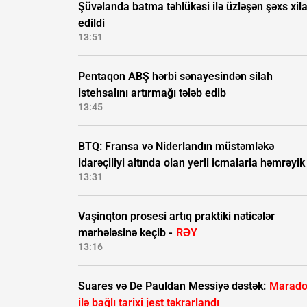
Şüvəlanda batma təhlükəsi ilə üzləşən şəxs xil
edildi
13:51
Pentaqon ABŞ hərbi sənayesindən silah
istehsalını artırmağı tələb edib
13:45
BTQ: Fransa və Niderlandın müstəmləkə
idarəçiliyi altında olan yerli icmalarla həmrəyik
13:31
Vaşinqton prosesi artıq praktiki nəticələr
mərhələsinə keçib -
RƏY
13:16
Suares və De Pauldan Messiyə dəstək:
Marad
ilə bağlı tarixi jest təkrarlandı