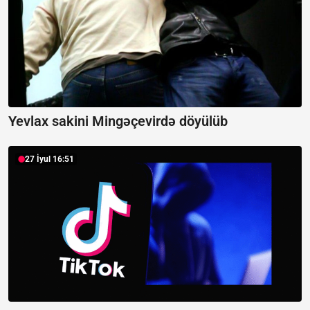
Yevlax sakini Mingəçevirdə döyülüb
27 İyul 16:51