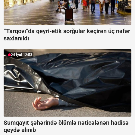
“Tarqovı”da qeyri-etik sorğular keçirən üç nəfər
saxlanıldı
24 İyul 12:53
Sumqayıt şəhərində ölümlə nəticələnən hadisə
qeydə alınıb