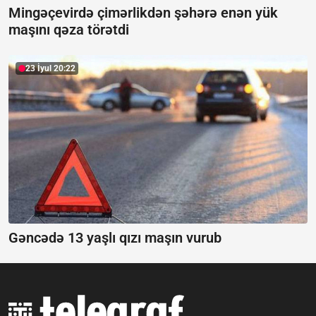
Mingəçevirdə çimərlikdən şəhərə enən yük
maşını qəza törətdi
23 İyul 20:22
Gəncədə 13 yaşlı qızı maşın vurub