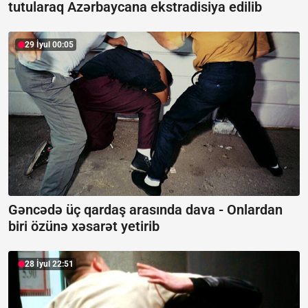
tutularaq Azərbaycana ekstradisiya edilib
29 İyul 00:05
Gəncədə üç qardaş arasında dava -
Onlardan
biri özünə xəsarət yetirib
28 İyul 22:51