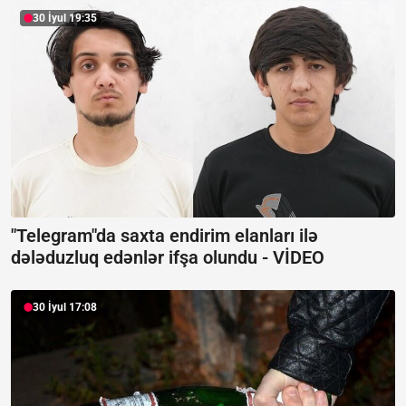
30 İyul 19:35
"Telegram"da saxta endirim elanları ilə
dələduzluq edənlər ifşa olundu -
VİDEO
30 İyul 17:08