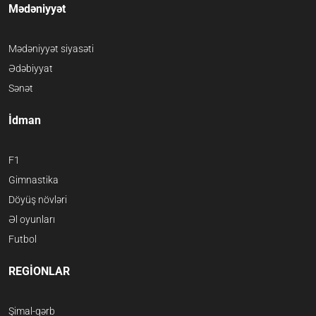
Mədəniyyət
Mədəniyyət siyasəti
Ədəbiyyat
Sənət
İdman
F1
Gimnastika
Döyüş növləri
Əl oyunları
Futbol
REGİONLAR
Şimal-qərb