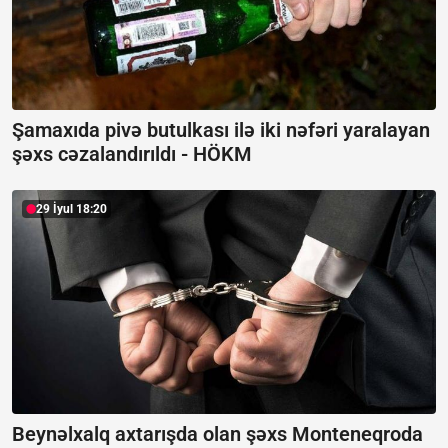
Şamaxıda pivə butulkası ilə iki nəfəri yaralayan
şəxs cəzalandırıldı -
HÖKM
29 İyul 18:20
Beynəlxalq axtarışda olan şəxs Monteneqroda