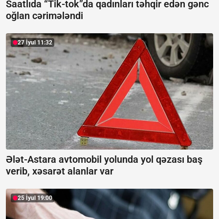
Saatlıda “Tik-tok”da qadınları təhqir edən gənc
oğlan cərimələndi
27 İyul 11:32
Ələt-Astara avtomobil yolunda yol qəzası baş
verib, xəsarət alanlar var
25 İyul 19:00