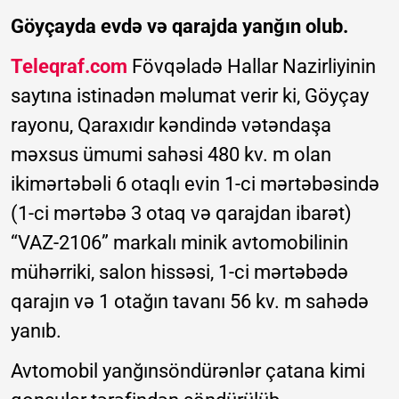
Göyçayda evdə və qarajda yanğın olub.
Teleqraf.com
Fövqəladə Hallar Nazirliyinin
saytına istinadən məlumat verir ki, Göyçay
rayonu, Qaraxıdır kəndində vətəndaşa
məxsus ümumi sahəsi 480 kv. m olan
ikimərtəbəli 6 otaqlı evin 1-ci mərtəbəsində
(1-ci mərtəbə 3 otaq və qarajdan ibarət)
“VAZ-2106” markalı minik avtomobilinin
mühərriki, salon hissəsi, 1-ci mərtəbədə
qarajın və 1 otağın tavanı 56 kv. m sahədə
yanıb.
Avtomobil yanğınsöndürənlər çatana kimi