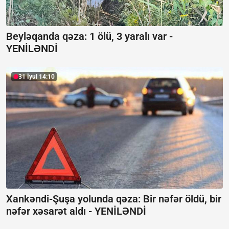
Beyləqanda qəza:
1 ölü, 3 yaralı var -
YENİLƏNDİ
31 İyul 14:10
Xankəndi-Şuşa yolunda qəza: Bir nəfər öldü, bir
nəfər xəsarət aldı -
YENİLƏNDİ