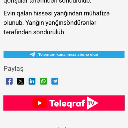
qonşular tərəfindən söndürülüb.
Evin qalan hissəsi yanğından mühafizə
olunub. Yanğın yanğınsöndürənlər
tərəfindən söndürülüb.
Paylaş