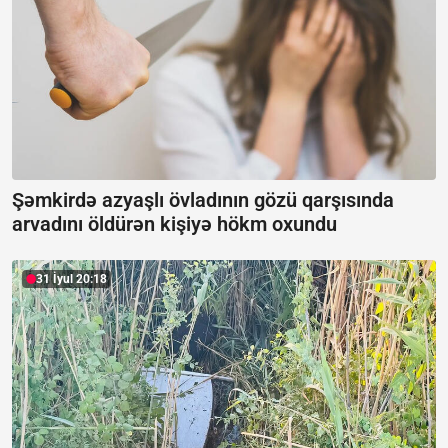
Şəmkirdə azyaşlı övladının gözü qarşısında
arvadını öldürən kişiyə hökm oxundu
31 İyul 20:18