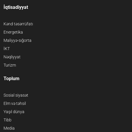
İqtisadiyyat
Kənd təsərrüfatı
Energetika
Maliyyə-sığorta
İKT
Nəqliyyat
Turizm
Toplum
Sosial siyasət
Elm və təhsil
Yaşıl dünya
Tibb
Media