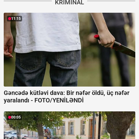
KRIMINAL
11:15
Gəncədə kütləvi dava: Bir nəfər öldü, üç nəfər
yaralandı -
FOTO/YENİLƏNDİ
00:05