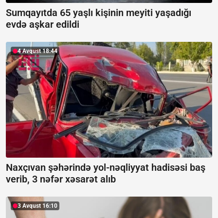
Sumqayıtda 65 yaşlı kişinin meyiti yaşadığı
evdə aşkar edildi
4 Avqust 18:44
Naxçıvan şəhərində yol-nəqliyyat hadisəsi baş
verib, 3 nəfər xəsarət alıb
3 Avqust 16:10