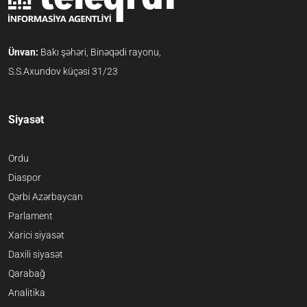
Ünvan:
Bakı şəhəri, Binəqədi rayonu,
S.S.Axundov küçəsi 31/23
Siyasət
Ordu
Diaspor
Qərbi Azərbaycan
Parlament
Xarici siyasət
Daxili siyasət
Qarabağ
Analitika