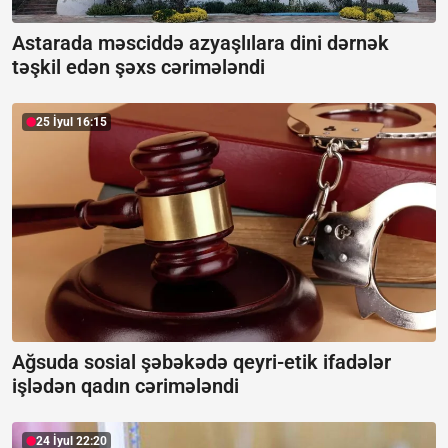
Astarada məsciddə azyaşlılara dini dərnək
təşkil edən şəxs cərimələndi
25 İyul 16:15
Ağsuda sosial şəbəkədə qeyri-etik ifadələr
işlədən qadın cərimələndi
24 İyul 22:20