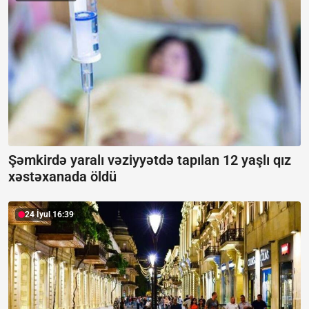
Şəmkirdə yaralı vəziyyətdə tapılan 12 yaşlı qız
xəstəxanada öldü
24 İyul 16:39