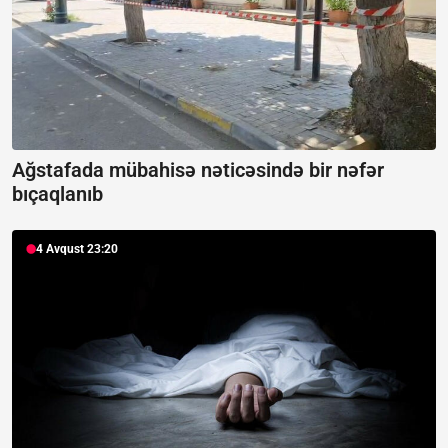
Ağstafada mübahisə nəticəsində bir nəfər
bıçaqlanıb
4 Avqust 23:20