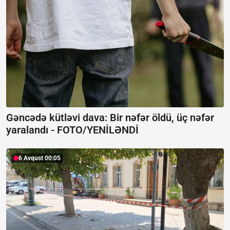
Gəncədə kütləvi dava: Bir nəfər öldü, üç nəfər
yaralandı -
FOTO/YENİLƏNDİ
6 Avqust 00:05