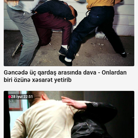
Gəncədə üç qardaş arasında dava -
Onlardan
biri özünə xəsarət yetirib
28 İyul 22:51