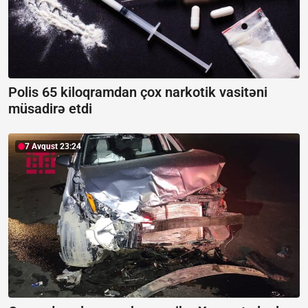
Polis 65 kiloqramdan çox narkotik vasitəni
müsadirə etdi
7 Avqust 23:24