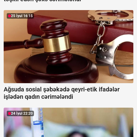
25 İyul 16:15
Ağsuda sosial şəbəkədə qeyri-etik ifadələr
işlədən qadın cərimələndi
24 İyul 22:20