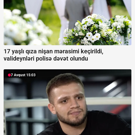
17 yaşlı qıza nişan mərasimi keçirildi,
valideynləri polisə dəvət olundu
7 Avqust 15:03