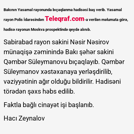
Bakının Yasamal rayonunda bıçaqlanma hadisəsi baş verib. Yasamal
Teleqraf.com
rayon Polis İdarəsindən
-a verilən məlumata görə,
hadisə rayonun Moskva prospektində qeydə alınıb.
Sabirabad rayon sakini Nəsir Nəsirov
münaqişə zəminində Bakı şəhər sakini
Qəmbər Süleymanovu bıçaqlayıb. Qəmbər
Süleymanov xəstəxanaya yerləşdirilib,
vəziyyətinin ağır olduğu bildirilir. Hadisəni
törədən şəxs həbs edilib.
Faktla bağlı cinayət işi başlanıb.
Hacı Zeynalov