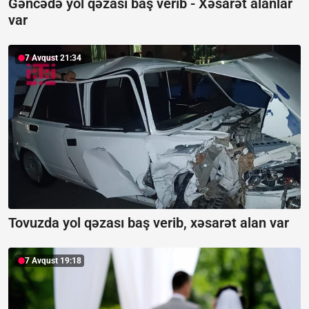
Gəncədə yol qəzası baş verib -
Xəsarət alanlar
var
7 Avqust 21:34
Tovuzda yol qəzası baş verib, xəsarət alan var
7 Avqust 19:18