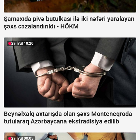
Şamaxıda pivə butulkası ilə iki nəfəri yaralayan
şəxs cəzalandırıldı -
HÖKM
29 İyul 18:20
Beynəlxalq axtarışda olan şəxs Monteneqroda
tutularaq Azərbaycana ekstradisiya edilib
29 İyul 00:05