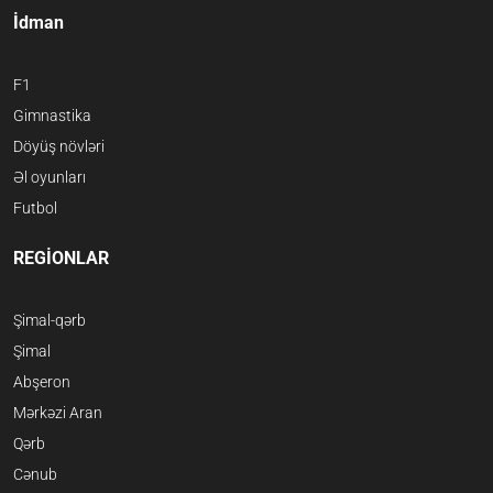
İdman
F1
Gimnastika
Döyüş növləri
Əl oyunları
Futbol
REGİONLAR
Şimal-qərb
Şimal
Abşeron
Mərkəzi Aran
Qərb
Cənub