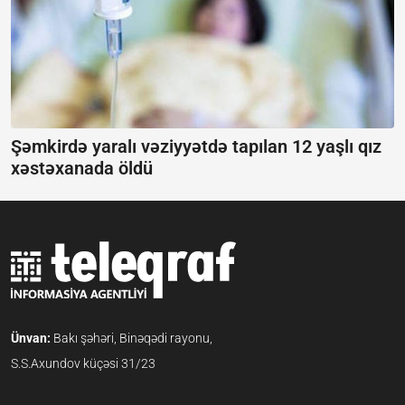
Şəmkirdə yaralı vəziyyətdə tapılan 12 yaşlı qız
xəstəxanada öldü
Ünvan:
Bakı şəhəri, Binəqədi rayonu,
S.S.Axundov küçəsi 31/23