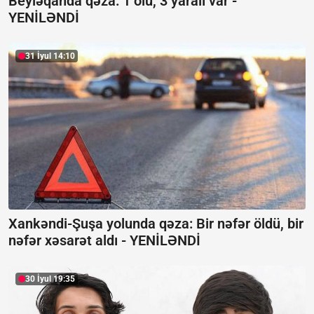
Beyləqanda qəza:
1 ölü, 3 yaralı var -
YENİLƏNDİ
31 İyul 14:10
Xankəndi-Şuşa yolunda qəza: Bir nəfər öldü, bir
nəfər xəsarət aldı -
YENİLƏNDİ
30 İyul 19:35