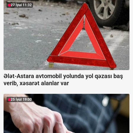
27 İyul 11:32
Ələt-Astara avtomobil yolunda yol qəzası baş
verib, xəsarət alanlar var
25 İyul 19:00