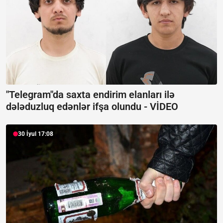
"Telegram"da saxta endirim elanları ilə
dələduzluq edənlər ifşa olundu -
VİDEO
30 İyul 17:08