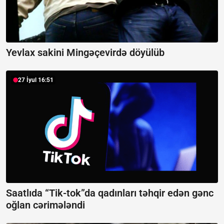
Yevlax sakini Mingəçevirdə döyülüb
27 İyul 16:51
Saatlıda “Tik-tok”da qadınları təhqir edən gənc
oğlan cərimələndi