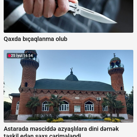
Qaxda bıçaqlanma olub
25 İyul 16:54
Astarada məsciddə azyaşlılara dini dərnək
təşkil edən şəxs cərimələndi