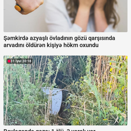
Şəmkirdə azyaşlı övladının gözü qarşısında
arvadını öldürən kişiyə hökm oxundu
31 İyul 20:18