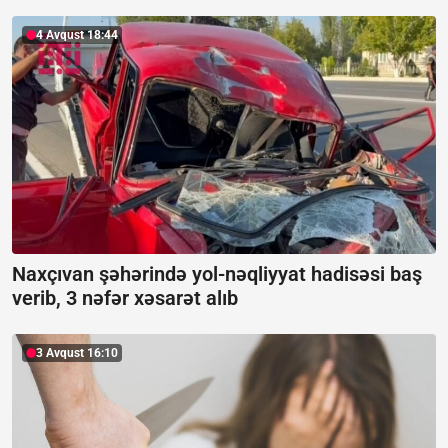
4 Avqust 18:44
Naxçıvan şəhərində yol-nəqliyyat hadisəsi baş
verib, 3 nəfər xəsarət alıb
3 Avqust 16:10