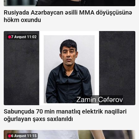
Rusiyada Azərbaycan əsilli MMA döyüşçüsünə
hökm oxundu
7 Avqust 11:02
Sabunçuda 70 min manatlıq elektrik naqilləri
oğurlayan şəxs saxlanıldı
6 Avqust 11:15