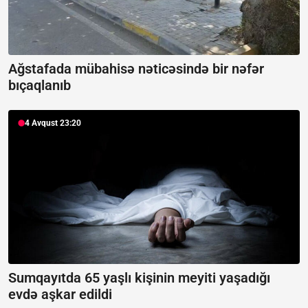
Ağstafada mübahisə nəticəsində bir nəfər
bıçaqlanıb
4 Avqust 23:20
Sumqayıtda 65 yaşlı kişinin meyiti yaşadığı
evdə aşkar edildi