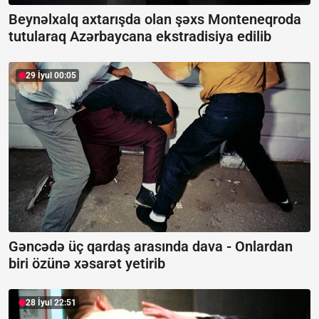
Beynəlxalq axtarışda olan şəxs Monteneqroda
tutularaq Azərbaycana ekstradisiya edilib
29 İyul 00:05
Gəncədə üç qardaş arasında dava -
Onlardan
biri özünə xəsarət yetirib
28 İyul 22:51