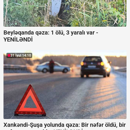
Beyləqanda qəza:
1 ölü, 3 yaralı var -
YENİLƏNDİ
31 İyul 14:10
Xankəndi-Şuşa yolunda qəza: Bir nəfər öldü, bir