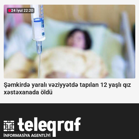
24 İyul 22:20
Şəmkirdə yaralı vəziyyətdə tapılan 12 yaşlı qız
xəstəxanada öldü