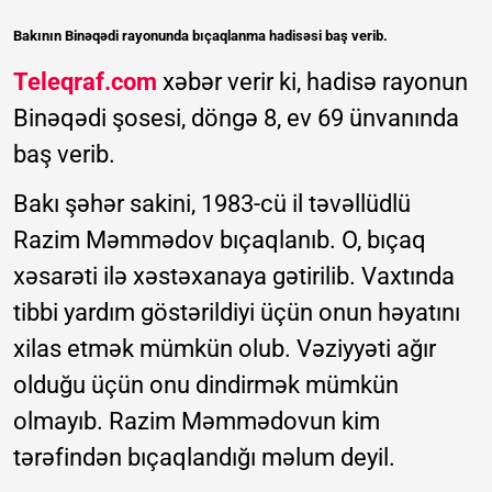
Bakının Binəqədi rayonunda bıçaqlanma hadisəsi baş verib.
Teleqraf.com
xəbər verir ki, hadisə rayonun
Binəqədi şosesi, döngə 8, ev 69 ünvanında
baş verib.
Bakı şəhər sakini, 1983-cü il təvəllüdlü
Razim Məmmədov bıçaqlanıb. O, bıçaq
xəsarəti ilə xəstəxanaya gətirilib. Vaxtında
tibbi yardım göstərildiyi üçün onun həyatını
xilas etmək mümkün olub. Vəziyyəti ağır
olduğu üçün onu dindirmək mümkün
olmayıb. Razim Məmmədovun kim
tərəfindən bıçaqlandığı məlum deyil.