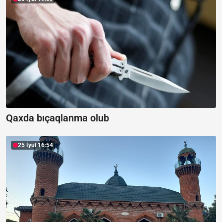
Qaxda bıçaqlanma olub
25 İyul 16:54