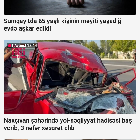
Sumqayıtda 65 yaşlı kişinin meyiti yaşadığı
evdə aşkar edildi
4 Avqust 18:44
Naxçıvan şəhərində yol-nəqliyyat hadisəsi baş
verib, 3 nəfər xəsarət alıb