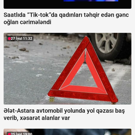
Saatlıda “Tik-tok”da qadınları təhqir edən gənc
oğlan cərimələndi
27 İyul 11:32
Ələt-Astara avtomobil yolunda yol qəzası baş
verib, xəsarət alanlar var
25 İyul 19:00