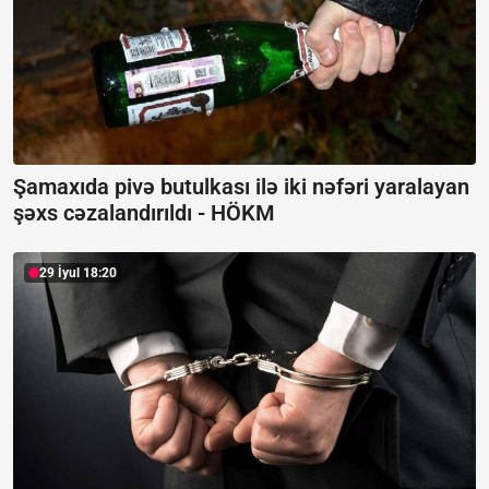
Şamaxıda pivə butulkası ilə iki nəfəri yaralayan
şəxs cəzalandırıldı -
HÖKM
29 İyul 18:20