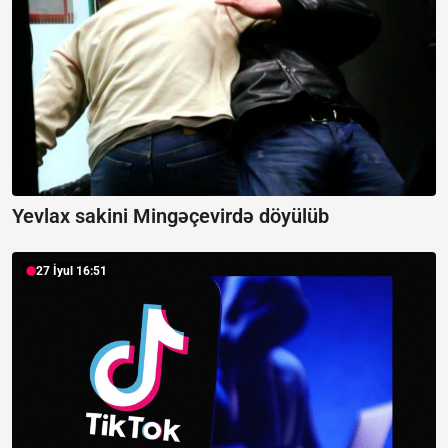
Yevlax sakini Mingəçevirdə döyülüb
27 İyul 16:51