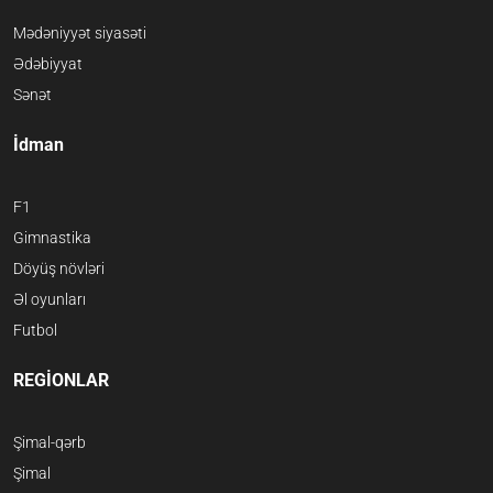
Mədəniyyət siyasəti
Ədəbiyyat
Sənət
İdman
F1
Gimnastika
Döyüş növləri
Əl oyunları
Futbol
REGİONLAR
Şimal-qərb
Şimal