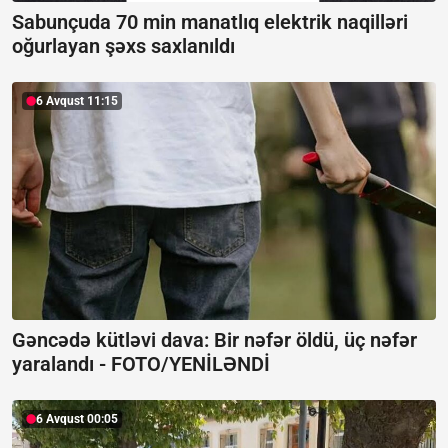
Sabunçuda 70 min manatlıq elektrik naqilləri
oğurlayan şəxs saxlanıldı
6 Avqust 11:15
Gəncədə kütləvi dava: Bir nəfər öldü, üç nəfər
yaralandı -
FOTO/YENİLƏNDİ
6 Avqust 00:05