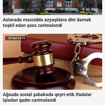
Astarada məsciddə azyaşlılara dini dərnək
təşkil edən şəxs cərimələndi
25 İyul 16:15
Ağsuda sosial şəbəkədə qeyri-etik ifadələr
işlədən qadın cərimələndi