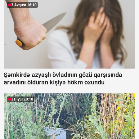
3 Avqust 16:10
Şəmkirdə azyaşlı övladının gözü qarşısında
arvadını öldürən kişiyə hökm oxundu
31 İyul 20:18