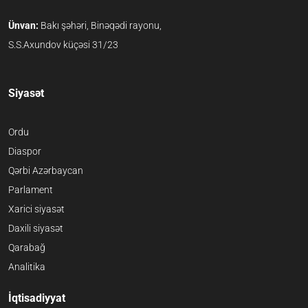
Ünvan:
Bakı şəhəri, Binəqədi rayonu,
S.S.Axundov küçəsi 31/23
Siyasət
Ordu
Diaspor
Qərbi Azərbaycan
Parlament
Xarici siyasət
Daxili siyasət
Qarabağ
Analitika
İqtisadiyyat