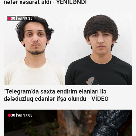
nəfər xəsarət aldı -
YENİLƏNDİ
30 İyul 19:35
"Telegram"da saxta endirim elanları ilə
dələduzluq edənlər ifşa olundu -
VİDEO
30 İyul 17:08