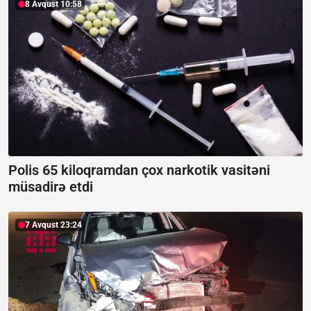
8 Avqust 10:58
Polis 65 kiloqramdan çox narkotik vasitəni
müsadirə etdi
7 Avqust 23:24