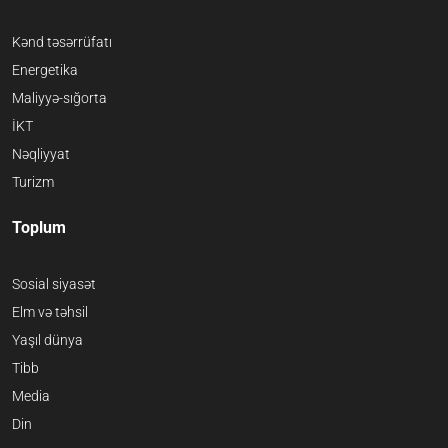
Kənd təsərrüfatı
Energetika
Maliyyə-sığorta
İKT
Nəqliyyat
Turizm
Toplum
Sosial siyasət
Elm və təhsil
Yaşıl dünya
Tibb
Media
Din