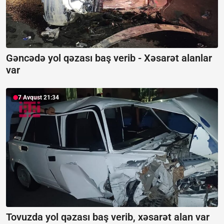
Gəncədə yol qəzası baş verib -
Xəsarət alanlar
var
7 Avqust 21:34
Tovuzda yol qəzası baş verib, xəsarət alan var