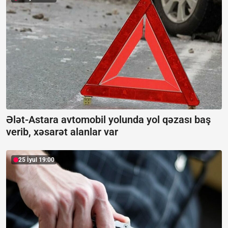
Ələt-Astara avtomobil yolunda yol qəzası baş
verib, xəsarət alanlar var
25 İyul 19:00