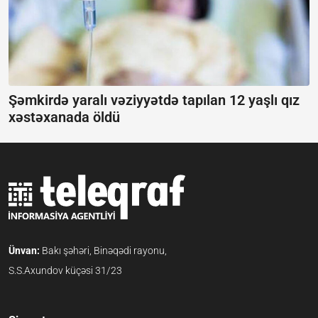
Şəmkirdə yaralı vəziyyətdə tapılan 12 yaşlı qız
xəstəxanada öldü
Ünvan:
Bakı şəhəri, Binəqədi rayonu,
S.S.Axundov küçəsi 31/23