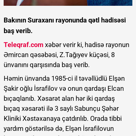
Bakının Suraxanı rayonunda qətl hadisəsi
baş verib.
Teleqraf.com
xəbər verir ki, hadisə rayonun
Əmircan qəsəbəsi, Z.Tağıyev küçəsi, 8
ünvanını qarşısında baş verib.
Həmin ünvanda 1985-ci il təvəllüdlü Elşən
Şakir oğlu İsrafilov və onun qardaşı Elcan
bıçaqlanıb. Xəsarət alan hər iki qardaş
bıçaq xəsarəti ilə 3 saylı Sabunçu Şəhər
Kliniki Xəstəxanaya çatdırılıb. Orada tibbi
yardım göstərilsə də, Elşən İsrafilovun