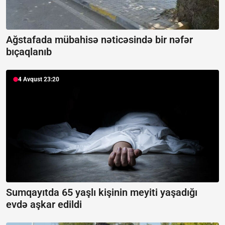
Ağstafada mübahisə nəticəsində bir nəfər
bıçaqlanıb
4 Avqust 23:20
Sumqayıtda 65 yaşlı kişinin meyiti yaşadığı
evdə aşkar edildi