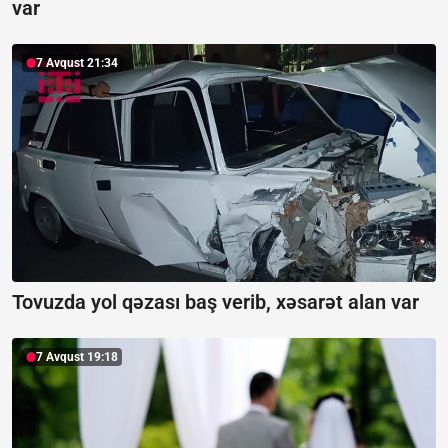
var
7 Avqust 21:34
Tovuzda yol qəzası baş verib, xəsarət alan var
7 Avqust 19:18