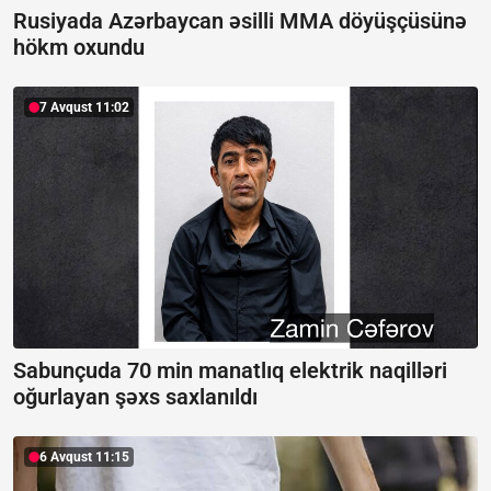
Rusiyada Azərbaycan əsilli MMA döyüşçüsünə
hökm oxundu
7 Avqust 11:02
Sabunçuda 70 min manatlıq elektrik naqilləri
oğurlayan şəxs saxlanıldı
6 Avqust 11:15