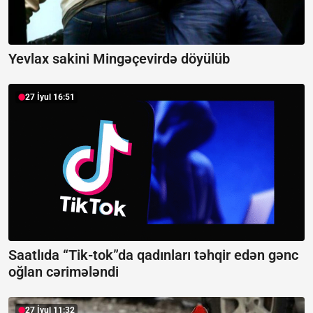
Yevlax sakini Mingəçevirdə döyülüb
27 İyul 16:51
Saatlıda “Tik-tok”da qadınları təhqir edən gənc
oğlan cərimələndi
27 İyul 11:32