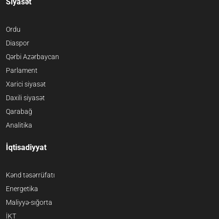
Siyasət
Ordu
Diaspor
Qərbi Azərbaycan
Parlament
Xarici siyasət
Daxili siyasət
Qarabağ
Analitika
İqtisadiyyat
Kənd təsərrüfatı
Energetika
Maliyyə-sığorta
İKT