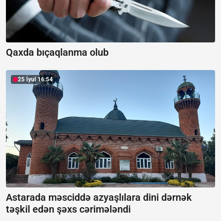
Qaxda bıçaqlanma olub
25 İyul 16:54
Astarada məsciddə azyaşlılara dini dərnək
təşkil edən şəxs cərimələndi