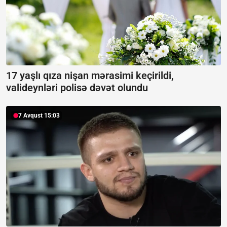
17 yaşlı qıza nişan mərasimi keçirildi,
valideynləri polisə dəvət olundu
7 Avqust 15:03