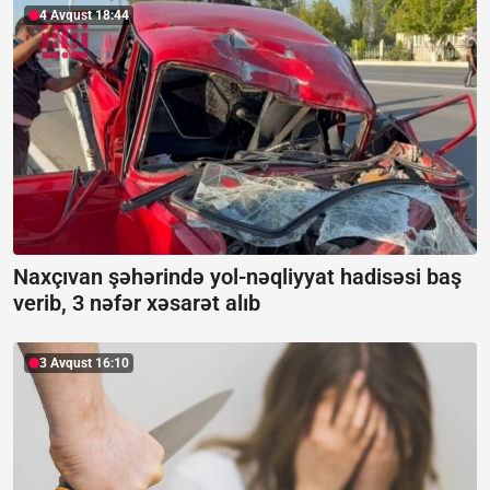
4 Avqust 18:44
Naxçıvan şəhərində yol-nəqliyyat hadisəsi baş
verib, 3 nəfər xəsarət alıb
3 Avqust 16:10