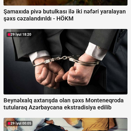
Şamaxıda pivə butulkası ilə iki nəfəri yaralayan
şəxs cəzalandırıldı -
HÖKM
29 İyul 18:20
Beynəlxalq axtarışda olan şəxs Monteneqroda
tutularaq Azərbaycana ekstradisiya edilib
29 İyul 00:05