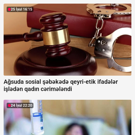
25 İyul 16:15
Ağsuda sosial şəbəkədə qeyri-etik ifadələr
işlədən qadın cərimələndi
24 İyul 22:20