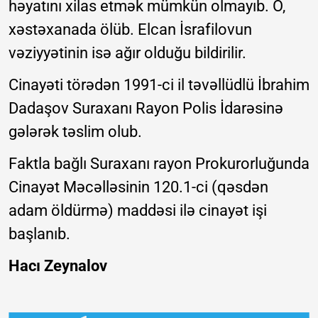
həyatını xilas etmək mümkün olmayıb. O,
xəstəxanada ölüb. Elcan İsrafilovun
vəziyyətinin isə ağır olduğu bildirilir.
Cinayəti törədən 1991-ci il təvəllüdlü İbrahim
Dadaşov Suraxanı Rayon Polis İdarəsinə
gələrək təslim olub.
Faktla bağlı Suraxanı rayon Prokurorluğunda
Cinayət Məcəlləsinin 120.1-ci (qəsdən
adam öldürmə) maddəsi ilə cinayət işi
başlanıb.
Hacı Zeynalov