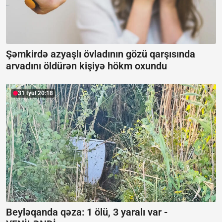
Şəmkirdə azyaşlı övladının gözü qarşısında
arvadını öldürən kişiyə hökm oxundu
31 İyul 20:18
Beyləqanda qəza:
1 ölü, 3 yaralı var -