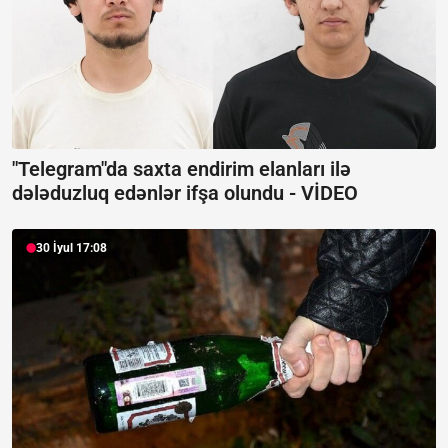
"Telegram"da saxta endirim elanları ilə
dələduzluq edənlər ifşa olundu -
VİDEO
30 İyul 17:08