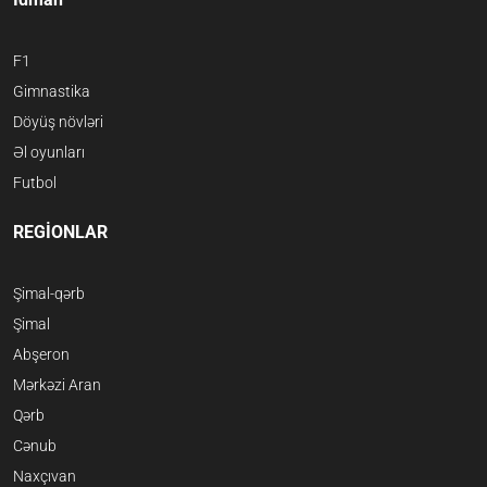
F1
Gimnastika
Döyüş növləri
Əl oyunları
Futbol
REGİONLAR
Şimal-qərb
Şimal
Abşeron
Mərkəzi Aran
Qərb
Cənub
Naxçıvan