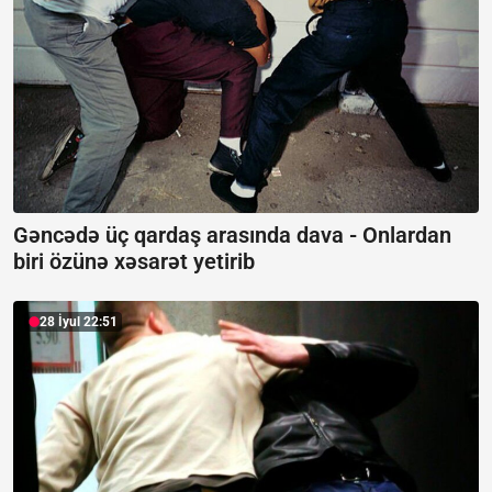
Gəncədə üç qardaş arasında dava -
Onlardan
biri özünə xəsarət yetirib
28 İyul 22:51