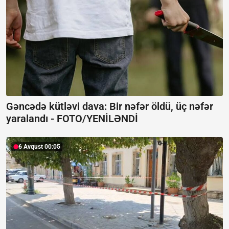
Gəncədə kütləvi dava: Bir nəfər öldü, üç nəfər
yaralandı -
FOTO/YENİLƏNDİ
6 Avqust 00:05