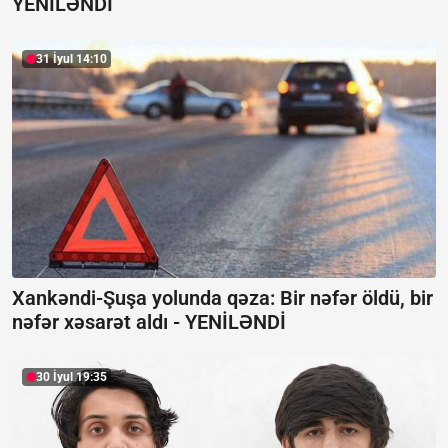
YENİLƏNDİ
31 İyul 14:10
Xankəndi-Şuşa yolunda qəza: Bir nəfər öldü, bir
nəfər xəsarət aldı -
YENİLƏNDİ
30 İyul 19:35