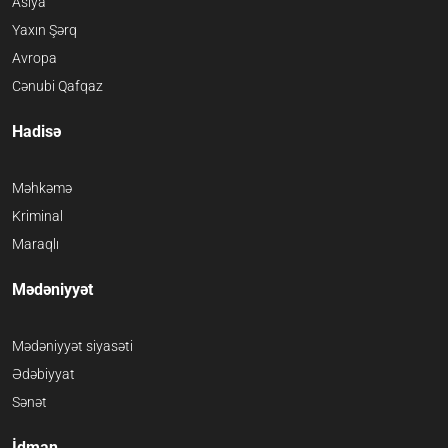
Asiya
Yaxın Şərq
Avropa
Cənubi Qafqaz
Hadisə
Məhkəmə
Kriminal
Maraqlı
Mədəniyyət
Mədəniyyət siyasəti
Ədəbiyyat
Sənət
İdman