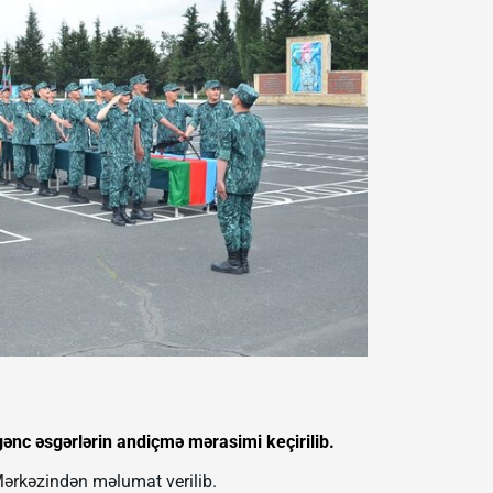
gənc əsgərlərin andiçmə mərasimi keçirilib.
ərkəzi
ndən məlumat verilib.