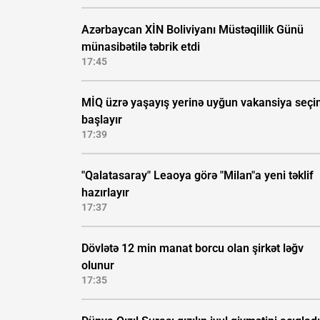
Azərbaycan XİN Boliviyanı Müstəqillik Günü
münasibətilə təbrik etdi
17:45
MİQ üzrə yaşayış yerinə uyğun vakansiya seçi
başlayır
17:39
"Qalatasaray" Leaoya görə "Milan"a yeni təklif
hazırlayır
17:37
Dövlətə 12 min manat borcu olan şirkət ləğv
olunur
17:35