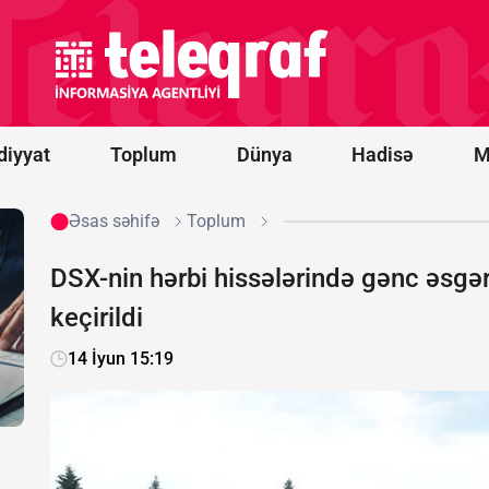
bağlı
açıqlama:
Dərhal
Xameneidən
üzr
istənilməlidir
diyyat
Toplum
Dünya
Hadisə
M
Əsas səhifə
Toplum
DSX-nin hərbi hissələrində gənc əsgə
keçirildi
14 İyun 15:19