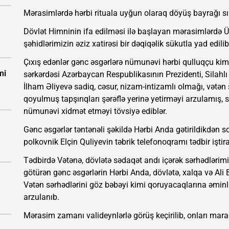
Mərasimlərdə hərbi rituala uyğun olaraq döyüş bayrağı sı
Dövlət Himninin ifa edilməsi ilə başlayan mərasimlərdə 
şəhidlərimizin əziz xatirəsi bir dəqiqəlik sükutla yad edilib
Çıxış edənlər gənc əsgərlərə nümunəvi hərbi qulluqçu kimi
mi
sərkərdəsi Azərbaycan Respublikasının Prezidenti, Silah
İlham Əliyevə sadiq, cəsur, nizam-intizamlı olmağı, vətən
qoyulmuş tapşırıqları şərəflə yerinə yetirməyi arzulamış
nümunəvi xidmət etməyi tövsiyə ediblər.
Gənc əsgərlər təntənəli şəkildə Hərbi Anda gətirildikdən s
polkovnik Elçin Quliyevin təbrik telefonoqramı tədbir iştirak
Tədbirdə Vətənə, dövlətə sədaqət andı içərək sərhədlərimi
götürən gənc əsgərlərin Hərbi Anda, dövlətə, xalqa və A
Vətən sərhədlərini göz bəbəyi kimi qoruyacaqlarına əminl
arzulanıb.
Mərasim zamanı valideynlərlə görüş keçirilib, onları mara