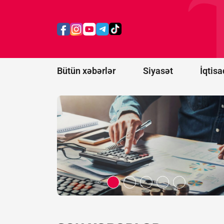
manat
borcu
olan
şirkət
ləğv
olunur
Bütün xəbərlər
Siyasət
İqtisa