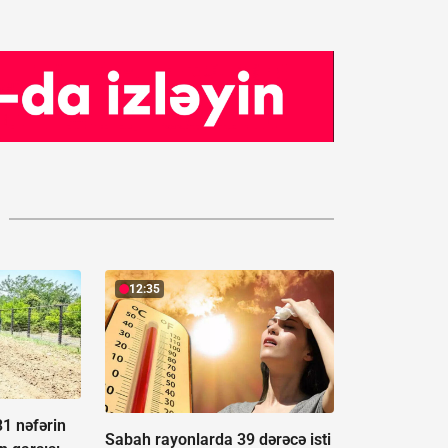
12:35
31 nəfərin
Sabah rayonlarda 39 dərəcə isti