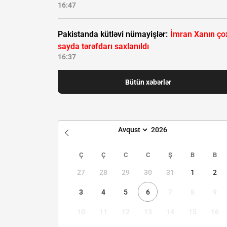
16:47
Pakistanda kütləvi nümayişlər:
İmran Xanın ço
sayda tərəfdarı saxlanıldı
16:37
Bütün xəbərlər
Ç
Ç
C
C
Ş
B
B
27
28
29
30
31
1
2
3
4
5
6
7
8
9
10
11
12
13
14
15
16