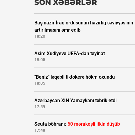
SON XƏBƏRLƏR
Baş nazir İraq ordusunun hazırlıq səviyyəsinin
artırılmasını əmr edib
18:20
Asim Xudiyevə UEFA-dan təyinat
18:05
"Beniz" ləqəbli tiktokerə hökm oxundu
18:05
Azərbaycan XİN Yamaykanı təbrik etdi
17:59
Seuta böhranı:
60 mərakeşli itkin düşüb
17:48