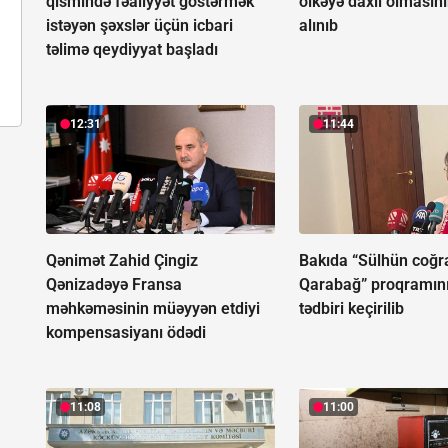
qismində fəaliyyət göstərmək
ölkəyə daxil olmasını
istəyən şəxslər üçün icbari
alınıb
təlimə qeydiyyat başladı
12:31
11:44
Qənimət Zahid Çingiz
Bakıda “Sülhün coğra
Qənizadəyə Fransa
Qarabağ” proqramın
məhkəməsinin müəyyən etdiyi
tədbiri keçirilib
kompensasiyanı ödədi
11:08
11:00