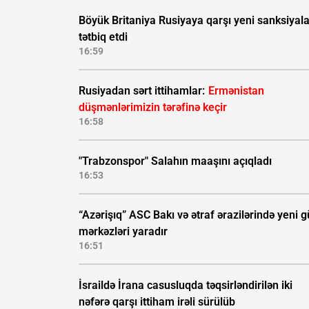
Böyük Britaniya Rusiyaya qarşı yeni sanksiyala
tətbiq etdi
16:59
Rusiyadan sərt ittihamlar:
Ermənistan
düşmənlərimizin tərəfinə keçir
16:58
"Trabzonspor" Salahın maaşını açıqladı
16:53
“Azərişıq” ASC Bakı və ətraf ərazilərində yeni 
mərkəzləri yaradır
16:51
İsraildə İrana casusluqda təqsirləndirilən iki
nəfərə qarşı ittiham irəli sürülüb