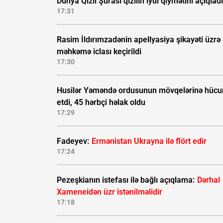
Dünya Qızıl Şurası qızılın iyul qiymətini açıqladı
17:31
Rasim İldırımzadənin apellyasiya şikayəti üzrə
məhkəmə iclası keçirildi
17:30
Husilər Yəməndə ordusunun mövqelərinə hüc
etdi, 45 hərbçi həlak oldu
17:29
Fadeyev:
Ermənistan Ukrayna ilə flört edir
17:24
Pezeşkianın istefası ilə bağlı açıqlama:
Dərhal
Xameneidən üzr istənilməlidir
17:18