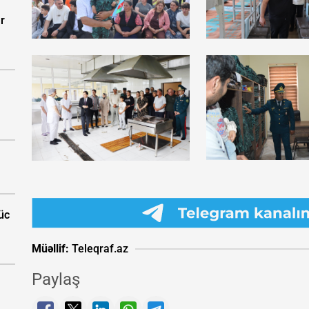
r
güc
Müəllif:
Teleqraf.az
Paylaş