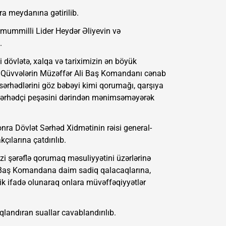
ra meydanına gətirilib.
Ümummilli Lider Heydər Əliyevin və
.
 dövlətə, xalqa və tariximizin ən böyük
lı Qüvvələrin Müzəffər Ali Baş Komandanı cənab
 sərhədlərini göz bəbəyi kimi qorumağı, qarşıya
, sərhədçi peşəsini dərindən mənimsəməyərək
onra Dövlət Sərhəd Xidmətinin rəisi general-
çılarına çatdırılıb.
zi şərəflə qorumaq məsuliyyətini üzərlərinə
li Baş Komandana daim sadiq qalacaqlarına,
ik ifadə olunaraq onlara müvəffəqiyyətlər
qlandıran suallar cavablandırılıb.