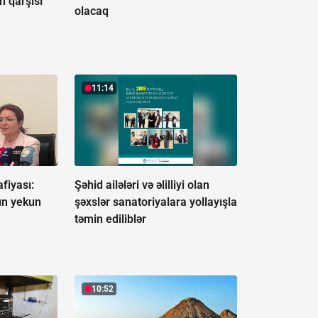
n qarşısı
olacaq
11:14
fiyası:
Şəhid ailələri və əlilliyi olan
ın yekun
şəxslər sanatoriyalara yollayışla
təmin ediliblər
10:52