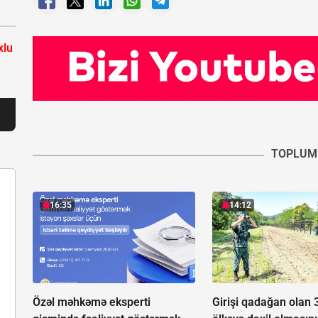
xlu
TOPLUM
16:35
14:12
Özəl məhkəmə eksperti
Girişi qadağan olan 