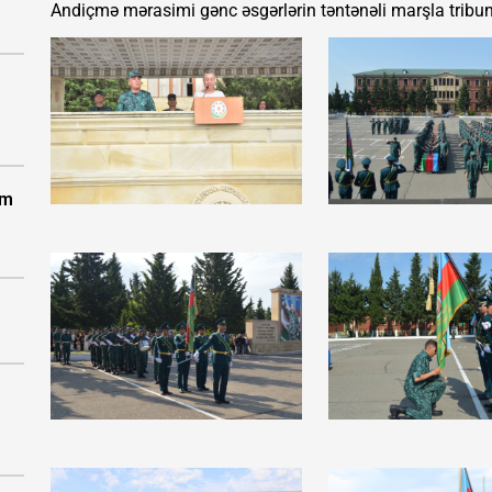
Andiçmə mərasimi gənc əsgərlərin təntənəli marşla tribun
um