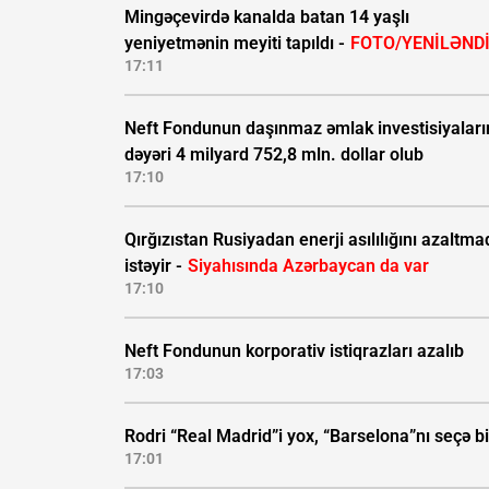
Mingəçevirdə kanalda batan 14 yaşlı
yeniyetmənin meyiti tapıldı -
FOTO/YENİLƏND
17:11
Neft Fondunun daşınmaz əmlak investisiyaları
dəyəri 4 milyard 752,8 mln. dollar olub
17:10
Qırğızıstan Rusiyadan enerji asılılığını azaltma
istəyir -
Siyahısında Azərbaycan da var
17:10
Neft Fondunun korporativ istiqrazları azalıb
17:03
Rodri “Real Madrid”i yox, “Barselona”nı seçə bi
17:01