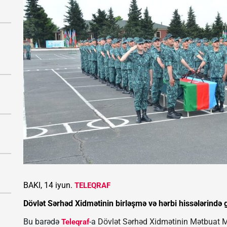
BAKI, 14 iyun.
TELEQRAF
Dövlət Sərhəd Xidmətinin birləşmə və hərbi hissələrində 
Bu barədə
-a
Dövlət Sərhəd Xidmətinin Mətbuat M
Teleqraf