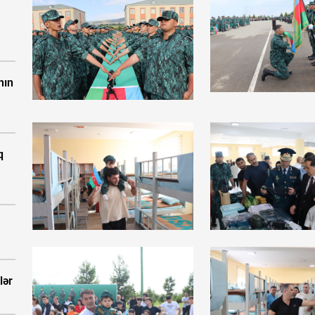
İ
nın
q
lər