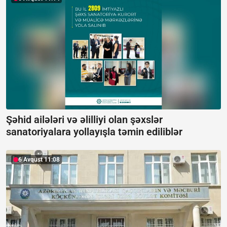
Şəhid ailələri və əlilliyi olan şəxslər
sanatoriyalara yollayışla təmin ediliblər
6 Avqust 11:08