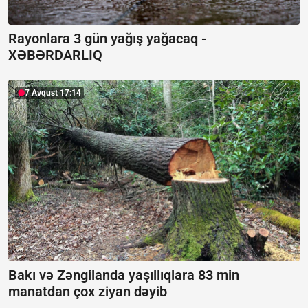
Rayonlara 3 gün yağış yağacaq -
XƏBƏRDARLIQ
7 Avqust 17:14
Bakı və Zəngilanda yaşıllıqlara 83 min
manatdan çox ziyan dəyib