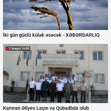
İki gün güclü külək əsəcək -
XƏBƏRDARLIQ
7 Avqust 16:00
Kamran Əliyev Laçın və Qubadlıda olub