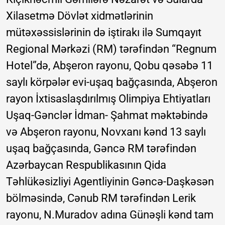
Xilasetmə Dövlət xidmətlərinin
mütəxəssislərinin də iştirakı ilə Sumqayıt
Regional Mərkəzi (RM) tərəfindən “Regnum
Hotel”də, Abşeron rayonu, Qobu qəsəbə 11
saylı körpələr evi-uşaq bağçasında, Abşeron
rayon İxtisaslaşdırılmış Olimpiya Ehtiyatları
Uşaq-Gənclər İdman- Şahmat məktəbində
və Abşeron rayonu, Novxanı kənd 13 saylı
uşaq bağçasında, Gəncə RM tərəfindən
Azərbaycan Respublikasının Qida
Təhlükəsizliyi Agentliyinin Gəncə-Daşkəsən
bölməsində, Cənub RM tərəfindən Lerik
rayonu, N.Muradov adına Günəşli kənd tam