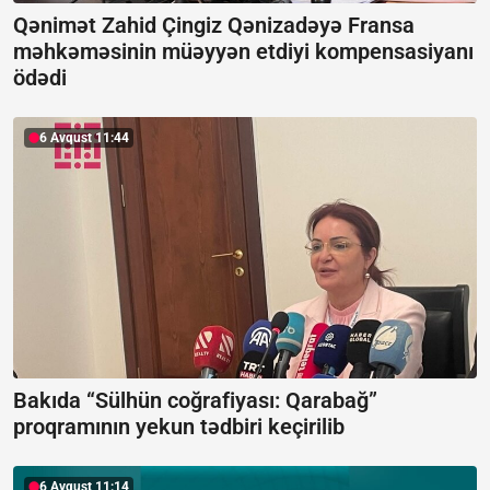
Qənimət Zahid Çingiz Qənizadəyə Fransa
məhkəməsinin müəyyən etdiyi kompensasiyanı
ödədi
6 Avqust 11:44
Bakıda “Sülhün coğrafiyası: Qarabağ”
proqramının yekun tədbiri keçirilib
6 Avqust 11:14