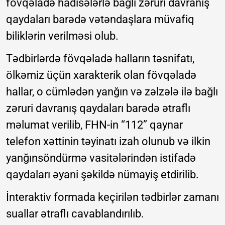
fövqəladə hadisələrlə bağlı zəruri davranış
qaydaları barədə vətəndaşlara müvafiq
biliklərin verilməsi olub.
Tədbirlərdə fövqəladə halların təsnifatı,
ölkəmiz üçün xarakterik olan fövqəladə
hallar, o cümlədən yanğın və zəlzələ ilə bağlı
zəruri davranış qaydaları barədə ətraflı
məlumat verilib, FHN-in “112” qaynar
telefon xəttinin təyinatı izah olunub və ilkin
yanğınsöndürmə vasitələrindən istifadə
qaydaları əyani şəkildə nümayiş etdirilib.
İnteraktiv formada keçirilən tədbirlər zamanı
suallar ətraflı cavablandırılıb.