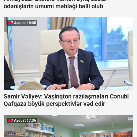
ödənişlərin ümumi məbləği bəlli olub
7 Avqust 18:05
Samir Vəliyev: Vaşinqton razılaşmaları Cənubi
Qafqaza böyük perspektivlər vəd edir
7 Avqust 17:36