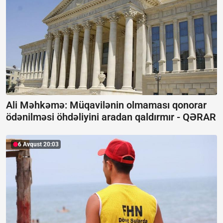
Ali Məhkəmə: Müqavilənin olmaması qonorar
ödənilməsi öhdəliyini aradan qaldırmır -
QƏRAR
6 Avqust 20:03