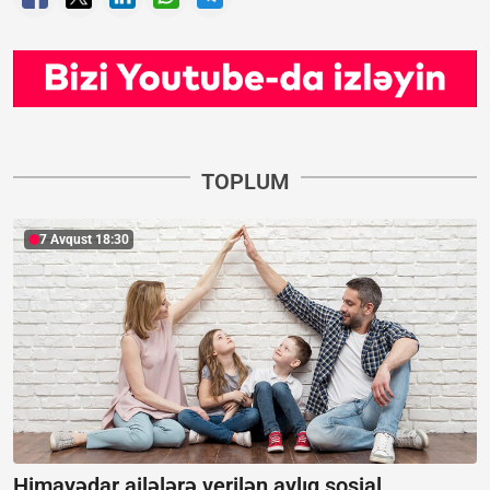
TOPLUM
7 Avqust 18:30
Himayədar ailələrə verilən aylıq sosial