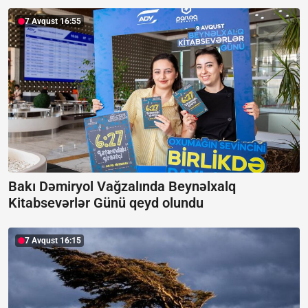
7 Avqust 16:55
Bakı Dəmiryol Vağzalında Beynəlxalq
Kitabsevərlər Günü qeyd olundu
7 Avqust 16:15