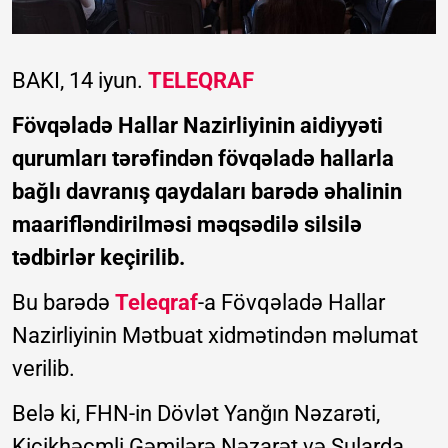
BAKI, 14 iyun.
TELEQRAF
Fövqəladə Hallar Nazirliyinin aidiyyəti
qurumları tərəfindən fövqəladə hallarla
bağlı davranış qaydaları barədə əhalinin
maarifləndirilməsi məqsədilə silsilə
tədbirlər keçirilib.
Bu barədə
Teleqraf
-a Fövqəladə Hallar
Nazirliyinin Mətbuat xidmətindən məlumat
verilib.
Belə ki, FHN-in Dövlət Yanğın Nəzarəti,
Kiçikhəcmli Gəmilərə Nəzarət və Sularda