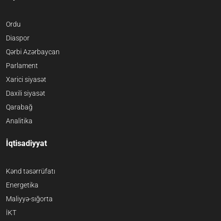
Ordu
Diaspor
Qərbi Azərbaycan
Parlament
Xarici siyasət
Daxili siyasət
Qarabağ
Analitika
İqtisadiyyat
Kənd təsərrüfatı
Energetika
Maliyyə-sığorta
İKT