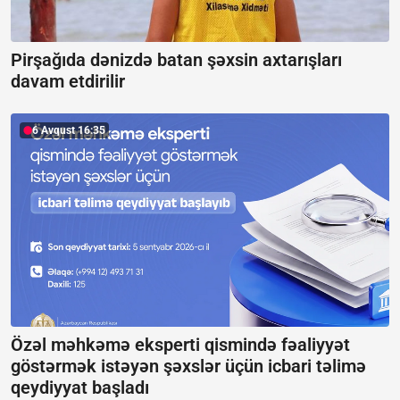
Pirşağıda dənizdə batan şəxsin axtarışları
davam etdirilir
6 Avqust 16:35
Özəl məhkəmə eksperti qismində fəaliyyət
göstərmək istəyən şəxslər üçün icbari təlimə
qeydiyyat başladı