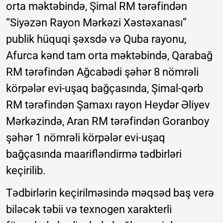
orta məktəbində, Şimal RM tərəfindən
“Siyəzən Rayon Mərkəzi Xəstəxanası”
publik hüquqi şəxsdə və Quba rayonu,
Afurca kənd tam orta məktəbində, Qarabağ
RM tərəfindən Ağcabədi şəhər 8 nömrəli
körpələr evi-uşaq bağçasında, Şimal-qərb
RM tərəfindən Şamaxı rayon Heydər Əliyev
Mərkəzində, Aran RM tərəfindən Goranboy
şəhər 1 nömrəli körpələr evi-uşaq
bağçasında maarifləndirmə tədbirləri
keçirilib.
Tədbirlərin keçirilməsində məqsəd baş verə
biləcək təbii və texnogen xarakterli