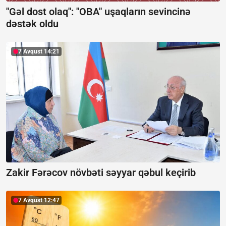
"Gəl dost olaq": "OBA" uşaqların sevincinə
dəstək oldu
7 Avqust 14:21
Zakir Fərəcov növbəti səyyar qəbul keçirib
7 Avqust 12:47