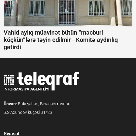
Vahid aylıq müavinət bütün “məcburi
köçkün”lərə təyin edilmir -
Komitə aydınlıq
gətirdi
Ünvan:
Bakı şəhəri, Binəqədi rayonu,
S.S.Axundov küçəsi 31/23
Siyasət