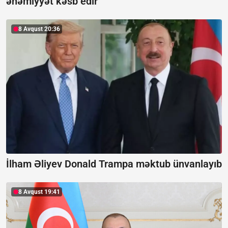
əhəmiyyət kəsb edir
8 Avqust 20:36
İlham Əliyev Donald Trampa məktub ünvanlayıb
8 Avqust 19:41