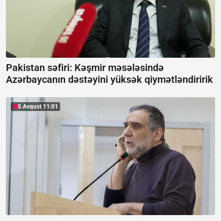
Pakistan səfiri: Kəşmir məsələsində
Azərbaycanın dəstəyini yüksək qiymətləndiririk
5 Avqust 11:01