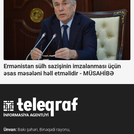
Ermənistan sülh sazişinin imzalanması üçün
əsas məsələni həll etməlidir -
MÜSAHİBƏ
Ünvan:
Bakı şəhəri, Binəqədi rayonu,