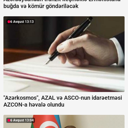
buğda və kömür göndəriləcək
6 Avqust 13:13
"Azərkosmos", AZAL və ASCO-nun idarəetməsi
AZCON-a həvalə olundu
6 Avqust 13:04