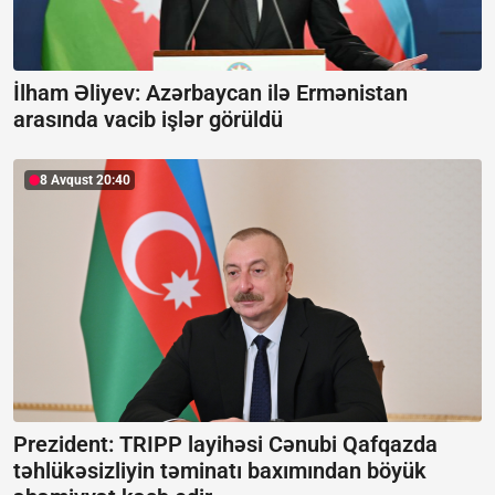
İlham Əliyev: Azərbaycan ilə Ermənistan
arasında vacib işlər görüldü
8 Avqust 20:40
Prezident: TRIPP layihəsi Cənubi Qafqazda
təhlükəsizliyin təminatı baxımından böyük