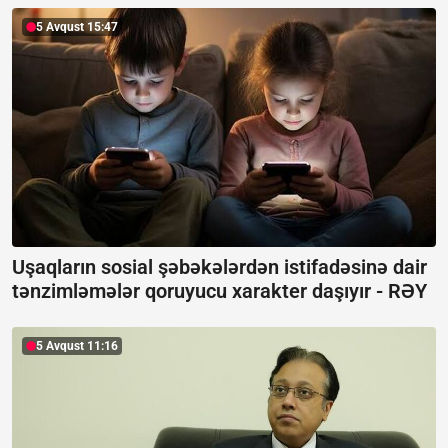
5 Avqust 15:47
Uşaqların sosial şəbəkələrdən istifadəsinə dair
tənzimləmələr qoruyucu xarakter daşıyır -
RƏY
5 Avqust 11:16