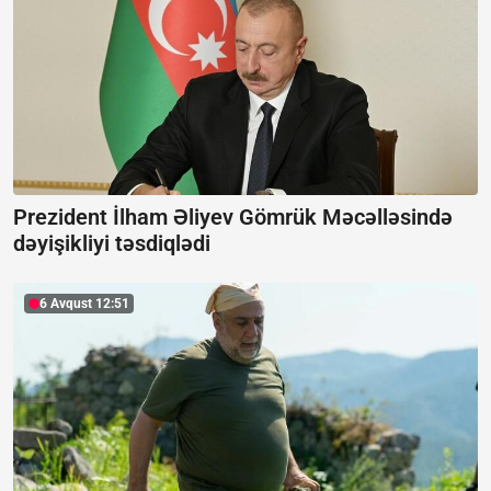
Prezident İlham Əliyev Gömrük Məcəlləsində
dəyişikliyi təsdiqlədi
6 Avqust 12:51