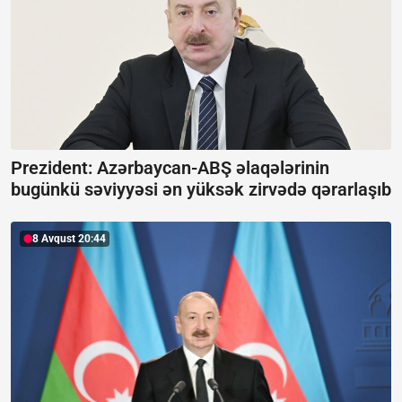
Prezident: Azərbaycan-ABŞ əlaqələrinin
bugünkü səviyyəsi ən yüksək zirvədə qərarlaşıb
8 Avqust 20:44