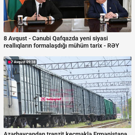
8 Avqust - Cənubi Qafqazda yeni siyasi
reallıqların formalaşdığı mühüm tarix -
RƏY
7 Avqust 09:38
Azərbaycandan tranzit keçməklə Ermənistana