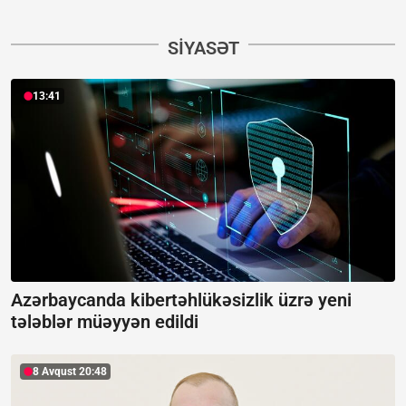
SIYASƏT
13:41
Azərbaycanda kibertəhlükəsizlik üzrə yeni
tələblər müəyyən edildi
8 Avqust 20:48