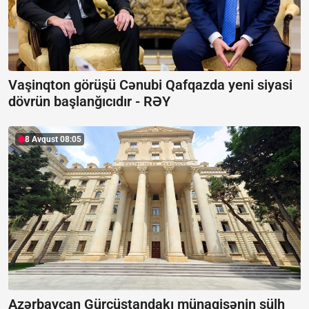
Vaşinqton görüşü Cənubi Qafqazda yeni siyasi
dövrün başlanğıcıdır -
RƏY
8 Avqust 08:05
Azərbaycan Gürcüstandakı münaqişənin sülh