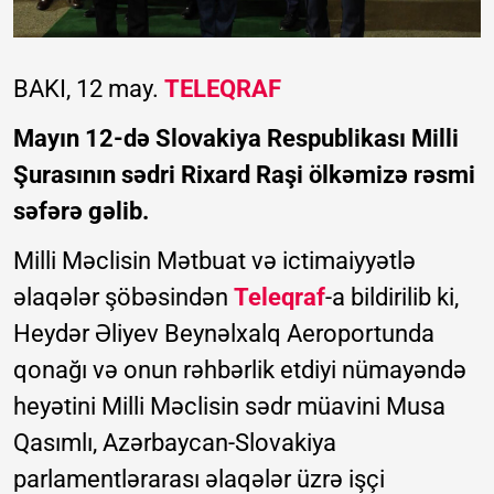
BAKI, 12 may.
TELEQRAF
Mayın 12-də Slovakiya Respublikası Milli
Şurasının sədri Rixard Raşi ölkəmizə rəsmi
səfərə gəlib.
Milli Məclisin Mətbuat və ictimaiyyətlə
əlaqələr şöbəsindən
Teleqraf
-a bildirilib ki,
Heydər Əliyev Beynəlxalq Aeroportunda
qonağı və onun rəhbərlik etdiyi nümayəndə
heyətini Milli Məclisin sədr müavini Musa
Qasımlı, Azərbaycan-Slovakiya
parlamentlərarası əlaqələr üzrə işçi