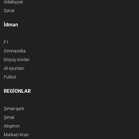
Ədəbiyyat
Sənət
İdman
F1
Gimnastika
Döyüş növləri
Əl oyunları
Futbol
REGİONLAR
Şimal-qərb
Şimal
Abşeron
Mərkəzi Aran