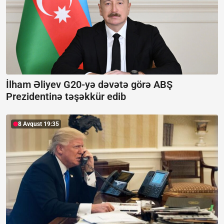
İlham Əliyev G20-yə dəvətə görə ABŞ
Prezidentinə təşəkkür edib
8 Avqust 19:35