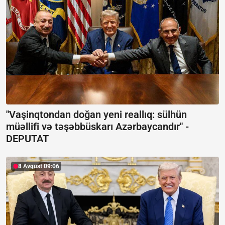
"Vaşinqtondan doğan yeni reallıq: sülhün
müəllifi və təşəbbüskarı Azərbaycandır" -
DEPUTAT
8 Avqust 09:06