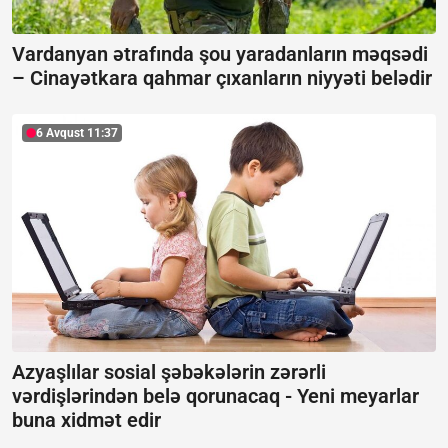
Vardanyan ətrafında şou yaradanların məqsədi
–
Cinayətkara qahmar çıxanların niyyəti belədir
6 Avqust 11:37
Azyaşlılar sosial şəbəkələrin zərərli
vərdişlərindən belə qorunacaq -
Yeni meyarlar
buna xidmət edir