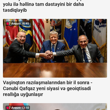
yolu ilə həllinə tam dəstəyini bir daha
təsdiqləyib
7 Avqust 16:45
Vaşinqton razılaşmalarından bir il sonra -
Cənubi Qafqaz yeni siyasi və geoiqtisadi
reallığa uyğunlaşır
7 Avqust 13:10