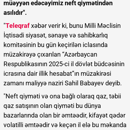
müəyyən edəcəyimiz neft qiymətindən
asılıdır".
"
Teleqraf
xəbər verir ki, bunu Milli Məclisin
İqtisadi siyasət, sənaye və sahibkarlıq
komitəsinin bu gün keçirilən iclasında
müzakirəyə çıxarılan “Azərbaycan
Respublikasının 2025-ci il dövlət büdcəsinin
icrasına dair illik hesabat”ın müzakirəsi
zamanı maliyyə naziri Sahil Babayev deyib.
"Neft qiyməti və ona bağlı olaraq qaz, təbii
qaz satışının olan qiyməti bu dünya
bazarlarında olan bir əmtəədir, kifayət qədər
volatilli əmtəədir və keçən il elə bu məkanda