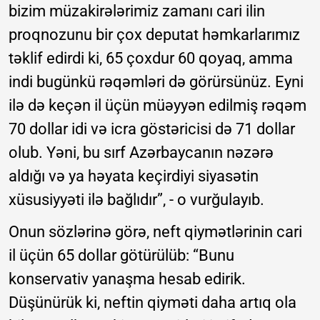
bizim müzakirələrimiz zamanı cari ilin
proqnozunu bir çox deputat həmkarlarımız
təklif edirdi ki, 65 çoxdur 60 qoyaq, amma
indi bugünkü rəqəmləri də görürsünüz. Eyni
ilə də keçən il üçün müəyyən edilmiş rəqəm
70 dollar idi və icra göstəricisi də 71 dollar
olub. Yəni, bu sırf Azərbaycanın nəzərə
aldığı və ya həyata keçirdiyi siyasətin
xüsusiyyəti ilə bağlıdır”, - o vurğulayıb.
Onun sözlərinə görə, neft qiymətlərinin cari
il üçün 65 dollar götürülüb: “Bunu
konservativ yanaşma hesab edirik.
Düşünürük ki, neftin qiyməti daha artıq ola