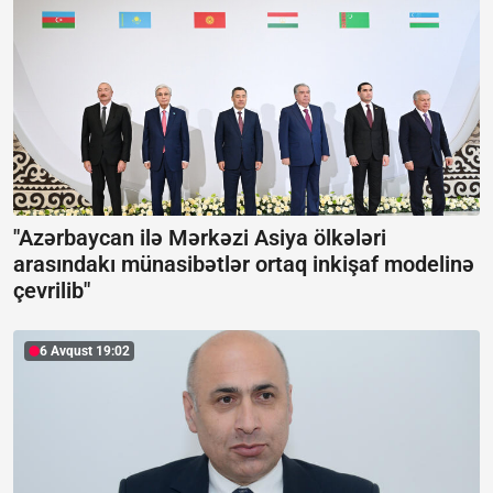
"Azərbaycan ilə Mərkəzi Asiya ölkələri
arasındakı münasibətlər ortaq inkişaf modelinə
çevrilib"
6 Avqust 19:02