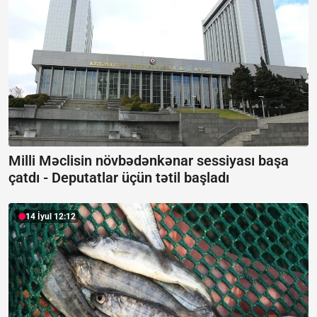
Milli Məclisin növbədənkənar sessiyası başa
çatdı -
Deputatlar üçün tətil başladı
14 İyul 12:12