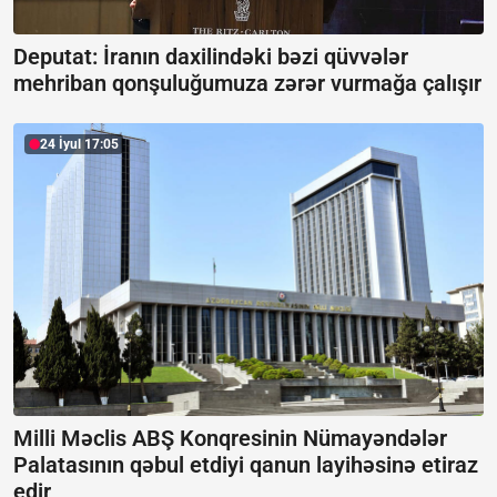
Deputat: İranın daxilindəki bəzi qüvvələr
mehriban qonşuluğumuza zərər vurmağa çalışır
24 İyul 17:05
Milli Məclis ABŞ Konqresinin Nümayəndələr
Palatasının qəbul etdiyi qanun layihəsinə etiraz
edir