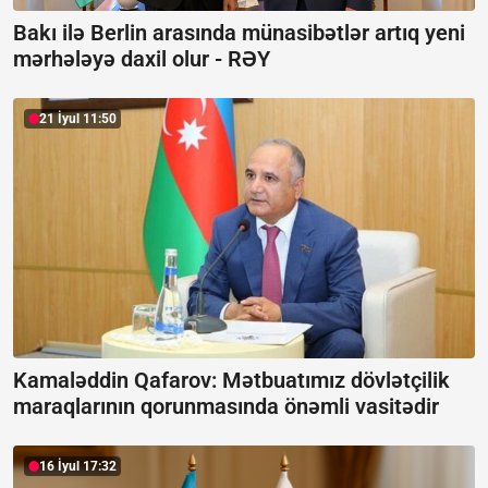
Bakı ilə Berlin arasında münasibətlər artıq yeni
mərhələyə daxil olur -
RƏY
21 İyul 11:50
Kamaləddin Qafarov: Mətbuatımız dövlətçilik
maraqlarının qorunmasında önəmli vasitədir
16 İyul 17:32