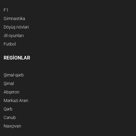
F1
Gimnastika
Döyüş növləri
Əl oyunları
Futbol
REGİONLAR
Şimal-qərb
Şimal
Abşeron
Mərkəzi Aran
Qərb
Cənub
Naxçıvan