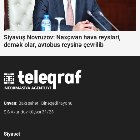
Siyavuş Novruzov: Naxçıvan hava reysləri,
demək olar, avtobus reysinə çevrilib
Ünvan:
Bakı şəhəri, Binəqədi rayonu,
S.S.Axundov küçəsi 31/23
Siyasət