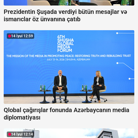
Prezidentin Şuşada verdiyi bütün mesajlar və
ismarıclar öz ünvanına çatıb
14 İyul 12:59
Qlobal çağırışlar fonunda Azərbaycanın media
diplomatiyası
14 İyul 12:14