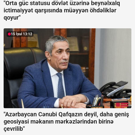
"Orta güc statusu dövlət üzərinə beynəlxalq
ictimaiyyət qarşısında müəyyən öhdəliklər
qoyur"
15 İyul 13:12
"Azərbaycan Cənubi Qafqazın deyil, daha geniş
geosiyasi məkanın mərkəzlərindən birinə
çevrilib"