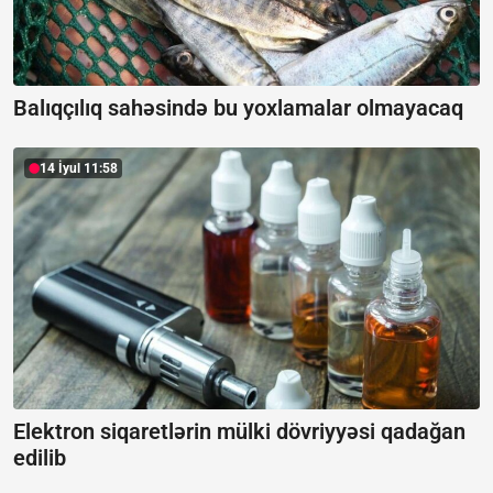
Balıqçılıq sahəsində bu yoxlamalar olmayacaq
14 İyul 11:58
Elektron siqaretlərin mülki dövriyyəsi qadağan
edilib