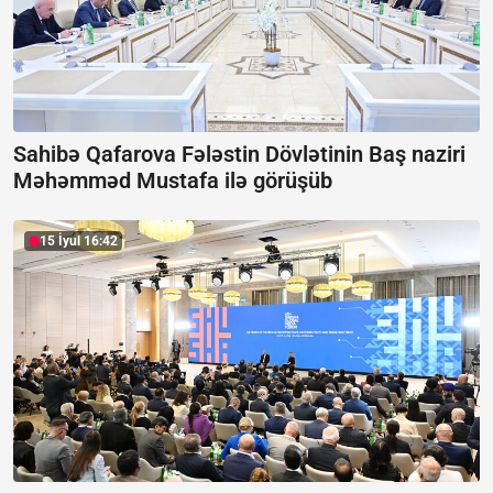
Sahibə Qafarova Fələstin Dövlətinin Baş naziri
Məhəmməd Mustafa ilə görüşüb
15 İyul 16:42