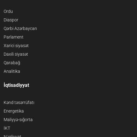
Ordu
Diaspor
Qərbi Azərbaycan
Parlament
Xarici siyasət
Daxili siyasət
Qarabağ
Analitika
İqtisadiyyat
Kənd təsərrüfatı
Energetika
Maliyyə-sığorta
İKT
Nəqliyyat