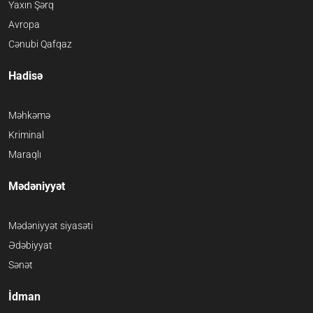
Yaxın Şərq
Avropa
Cənubi Qafqaz
Hadisə
Məhkəmə
Kriminal
Maraqlı
Mədəniyyət
Mədəniyyət siyasəti
Ədəbiyyat
Sənət
İdman