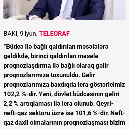
BAKI, 9 iyun.
TELEQRAF
“Büdcə ilə bağlı qaldırılan məsələlərə
gəldikdə, birinci qaldırılan məsələ
proqnozlaşdırma ilə bağlı olaraq gəlir
proqnozlarımıza toxunuldu. Gəlir
proqnozlarımıza baxdıqda icra göstəricimiz
102,2 %-dir. Yəni, dövlət büdcəsinin gəliri
2,2 % artıqlaması ilə icra olunub. Qeyri-
neft-qaz sektoru üzrə isə 101,6 %-dir. Neft-
qaz daxil olmalarının proqnozlaşması bizim