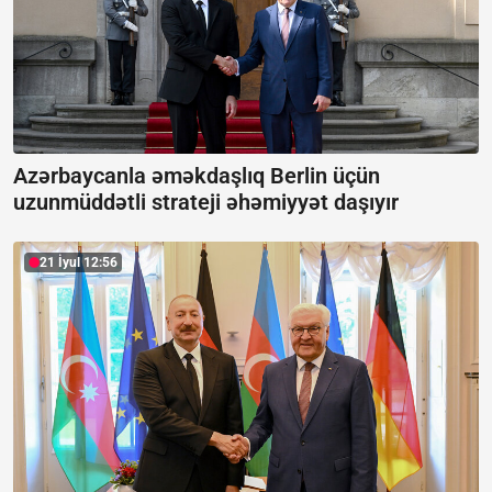
Azərbaycanla əməkdaşlıq Berlin üçün
uzunmüddətli strateji əhəmiyyət daşıyır
21 İyul 12:56