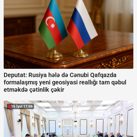
Deputat: Rusiya hələ də Cənubi Qafqazda
formalaşmış yeni geosiyasi reallığı tam qəbul
etməkdə çətinlik çəkir
16 İyul 17:06