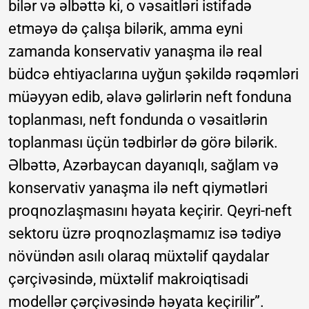
bilər və əlbəttə ki, o vəsaitləri istifadə
etməyə də çalışa bilərik, amma eyni
zamanda konservativ yanaşma ilə real
büdcə ehtiyaclarına uyğun şəkildə rəqəmləri
müəyyən edib, əlavə gəlirlərin neft fonduna
toplanması, neft fondunda o vəsaitlərin
toplanması üçün tədbirlər də görə bilərik.
Əlbəttə, Azərbaycan dayanıqlı, sağlam və
konservativ yanaşma ilə neft qiymətləri
proqnozlaşmasını həyata keçirir. Qeyri-neft
sektoru üzrə proqnozlaşmamız isə tədiyə
növündən asılı olaraq müxtəlif qaydalar
çərçivəsində, müxtəlif makroiqtisadi
modellər çərçivəsində həyata keçirilir”.