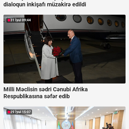
dialoqun inkişafı müzakirə edildi
31 İyul 09:44
Milli Məclisin sədri Cənubi Afrika
Respublikasına səfər edib
29 İyul 15:07