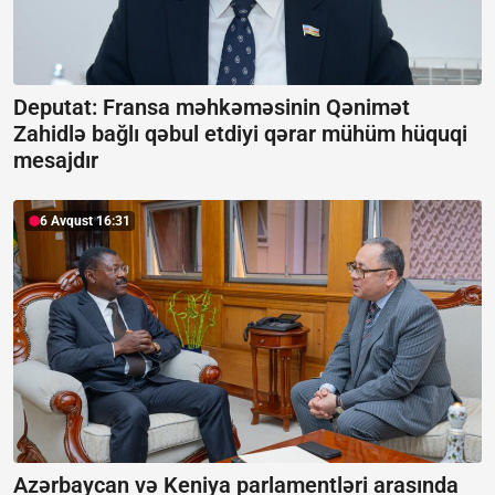
Deputat: Fransa məhkəməsinin Qənimət
Zahidlə bağlı qəbul etdiyi qərar mühüm hüquqi
mesajdır
6 Avqust 16:31
Azərbaycan və Keniya parlamentləri arasında