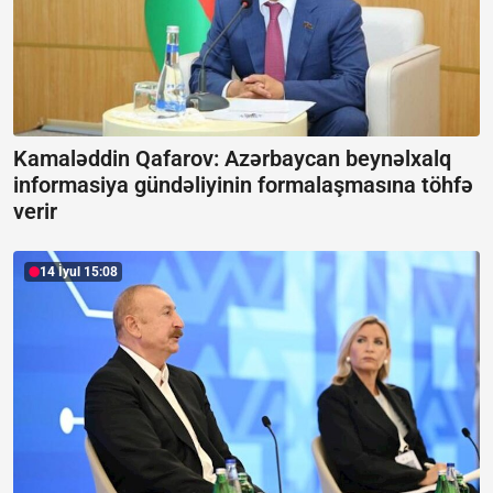
Kamaləddin Qafarov: Azərbaycan beynəlxalq
informasiya gündəliyinin formalaşmasına töhfə
verir
14 İyul 15:08