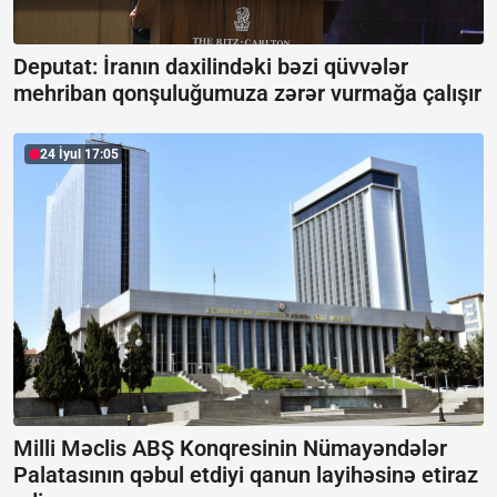
Deputat: İranın daxilindəki bəzi qüvvələr
mehriban qonşuluğumuza zərər vurmağa çalışır
24 İyul 17:05
Milli Məclis ABŞ Konqresinin Nümayəndələr
Palatasının qəbul etdiyi qanun layihəsinə etiraz