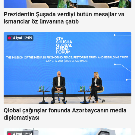
Prezidentin Şuşada verdiyi bütün mesajlar və
ismarıclar öz ünvanına çatıb
14 İyul 12:59
Qlobal çağırışlar fonunda Azərbaycanın media
diplomatiyası
14 İyul 12:14