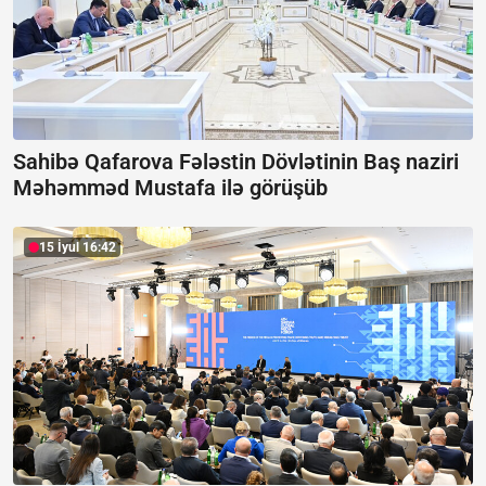
Sahibə Qafarova Fələstin Dövlətinin Baş naziri
Məhəmməd Mustafa ilə görüşüb
15 İyul 16:42