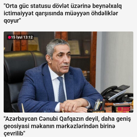
"Orta güc statusu dövlət üzərinə beynəlxalq
ictimaiyyət qarşısında müəyyən öhdəliklər
qoyur"
15 İyul 13:12
"Azərbaycan Cənubi Qafqazın deyil, daha geniş
geosiyasi məkanın mərkəzlərindən birinə
çevrilib"