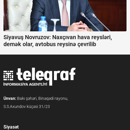
Siyavuş Novruzov: Naxçıvan hava reysləri,
demək olar, avtobus reysinə çevrilib
Ünvan:
Bakı şəhəri, Binəqədi rayonu,
S.S.Axundov küçəsi 31/23
Siyasət