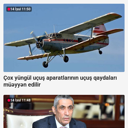
14 İyul 11:50
Çox yüngül uçuş aparatlarının uçuş qaydaları
müəyyən edilir
14 İyul 11:48