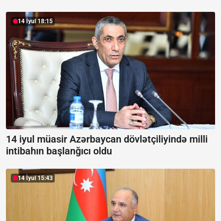
14 İyul 18:15
14 iyul müasir Azərbaycan dövlətçiliyində milli
intibahın başlanğıcı oldu
14 İyul 15:43