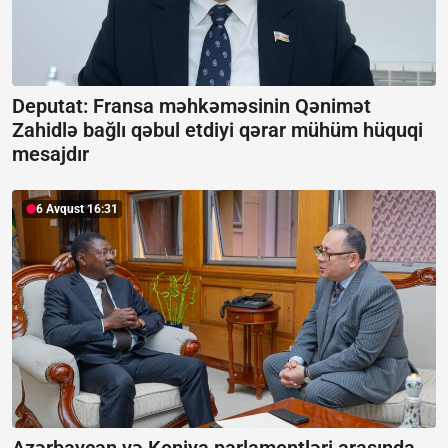
Deputat: Fransa məhkəməsinin Qənimət
Zahidlə bağlı qəbul etdiyi qərar mühüm hüquqi
mesajdır
6 Avqust 16:31