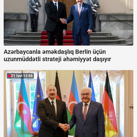
Azərbaycanla əməkdaşlıq Berlin üçün
uzunmüddətli strateji əhəmiyyət daşıyır
21 İyul 12:56