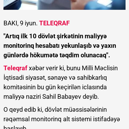
BAKI, 9 iyun.
TELEQRAF
"Artıq ilk 10 dövlət şirkətinin maliyyə
monitorinq hesabatı yekunlaşıb və yaxın
günlərdə hökumətə təqdim olunacaq".
Teleqraf
xəbər verir ki, bunu Milli Məclisin
İqtisadi siyasət, sənaye və sahibkarlıq
komitəsinin bu gün keçirilən iclasında
maliyyə naziri Sahil Babayev deyib.
O qeyd edib ki, dövlət müəssisələrinin
rəqəmsal monitorinq alt sistemi istifadəyə
başlayıb.