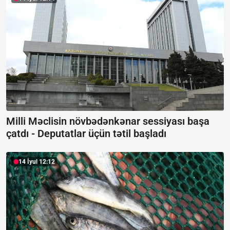
Milli Məclisin növbədənkənar sessiyası başa
çatdı -
Deputatlar üçün tətil başladı
14 İyul 12:12