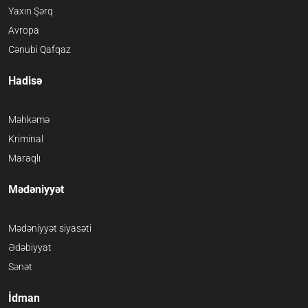
Yaxın Şərq
Avropa
Cənubi Qafqaz
Hadisə
Məhkəmə
Kriminal
Maraqlı
Mədəniyyət
Mədəniyyət siyasəti
Ədəbiyyat
Sənət
İdman