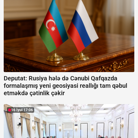
Deputat: Rusiya hələ də Cənubi Qafqazda
formalaşmış yeni geosiyasi reallığı tam qəbul
etməkdə çətinlik çəkir
16 İyul 17:06