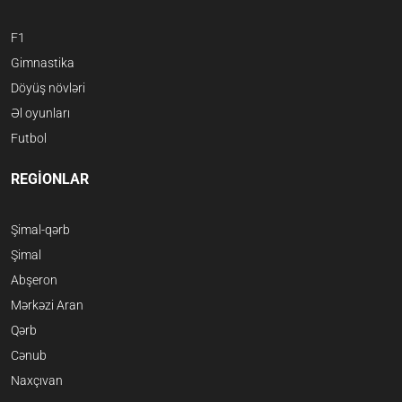
F1
Gimnastika
Döyüş növləri
Əl oyunları
Futbol
REGİONLAR
Şimal-qərb
Şimal
Abşeron
Mərkəzi Aran
Qərb
Cənub
Naxçıvan