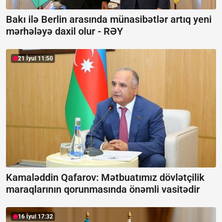
Bakı ilə Berlin arasında münasibətlər artıq yeni
mərhələyə daxil olur -
RƏY
21 İyul 11:50
Kamaləddin Qafarov: Mətbuatımız dövlətçilik
maraqlarının qorunmasında önəmli vasitədir
16 İyul 17:32