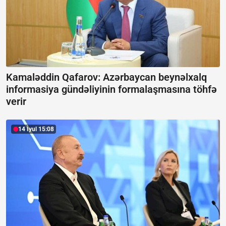
Kamaləddin Qafarov: Azərbaycan beynəlxalq
informasiya gündəliyinin formalaşmasına töhfə
verir
14 İyul 15:08