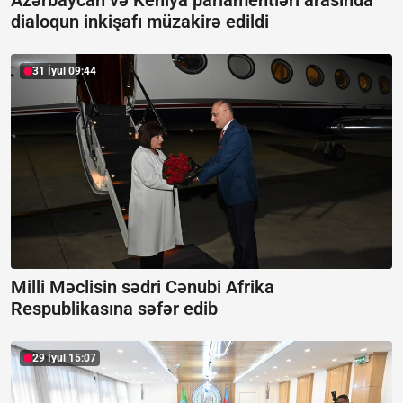
Azərbaycan və Keniya parlamentləri arasında
dialoqun inkişafı müzakirə edildi
31 İyul 09:44
Milli Məclisin sədri Cənubi Afrika
Respublikasına səfər edib
29 İyul 15:07