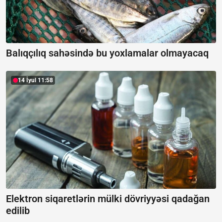
Balıqçılıq sahəsində bu yoxlamalar olmayacaq
14 İyul 11:58
Elektron siqaretlərin mülki dövriyyəsi qadağan
edilib