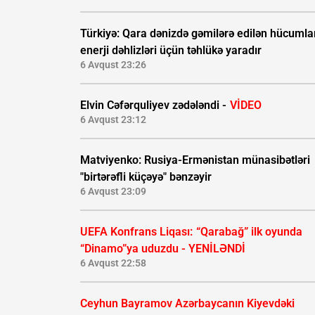
Türkiyə: Qara dənizdə gəmilərə edilən hücumla
enerji dəhlizləri üçün təhlükə yaradır
6 Avqust 23:26
Elvin Cəfərquliyev zədələndi -
VİDEO
6 Avqust 23:12
Matviyenko: Rusiya-Ermənistan münasibətləri
"birtərəfli küçəyə" bənzəyir
6 Avqust 23:09
UEFA Konfrans Liqası:
“Qarabağ” ilk oyunda
“Dinamo”ya uduzdu - YENİLƏNDİ
6 Avqust 22:58
Ceyhun Bayramov Azərbaycanın Kiyevdəki