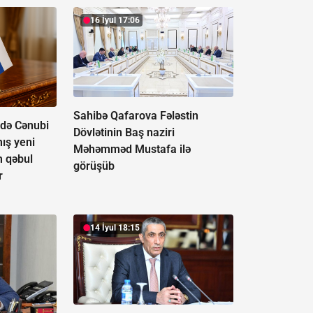
16 İyul 17:06
Sahibə Qafarova Fələstin
 də Cənubi
Dövlətinin Baş naziri
ış yeni
Məhəmməd Mustafa ilə
m qəbul
görüşüb
r
14 İyul 18:15