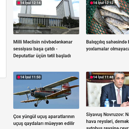
14 İyul 12:14
14 İyul 12:12
Milli Məclisin növbədənkənar
Balıqçılıq sahəsində
sessiyası başa çatdı -
yoxlamalar olmayac
Deputatlar üçün tətil başladı
14 İyul 11:50
14 İyul 11:48
Siyavuş Novruzov: N
Çox yüngül uçuş aparatlarının
hava reysləri, demək 
uçuş qaydaları müəyyən edilir
avtobus reysinə çevri