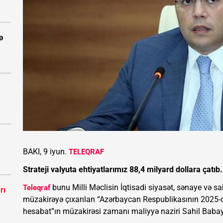
ə
BAKI, 9 iyun.
TELEQRAF
Strateji valyuta ehtiyatlarımız 88,4 milyard dollara çatıb.
bunu Milli Məclisin İqtisadi siyasət, sənaye və sa
Teleqraf
rı
müzakirəyə çıxarılan “Azərbaycan Respublikasının 2025-ci i
hesabat”ın müzakirəsi zamanı maliyyə naziri Sahil Babay