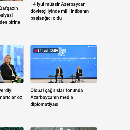
14 iyul müasir Azərbaycan
Qafqazın
dövlətçiliyində milli intibahın
osiyasi
başlanğıcı oldu
dən birinə
14 İyul 12:59
erdiyi
Qlobal çağırışlar fonunda
marıclar öz
Azərbaycanın media
diplomatiyası