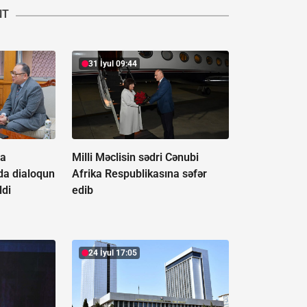
NT
31 İyul 09:44
ya
Milli Məclisin sədri Cənubi
da dialoqun
Afrika Respublikasına səfər
ldi
edib
24 İyul 17:05