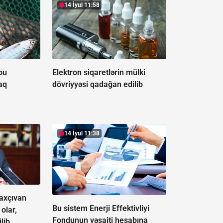
14 İyul 11:58
 bu
Elektron siqaretlərin mülki
aq
dövriyyəsi qadağan edilib
14 İyul 11:38
axçıvan
Bu sistem Enerji Effektivliyi
olar,
Fondunun vəsaiti hesabına
lib