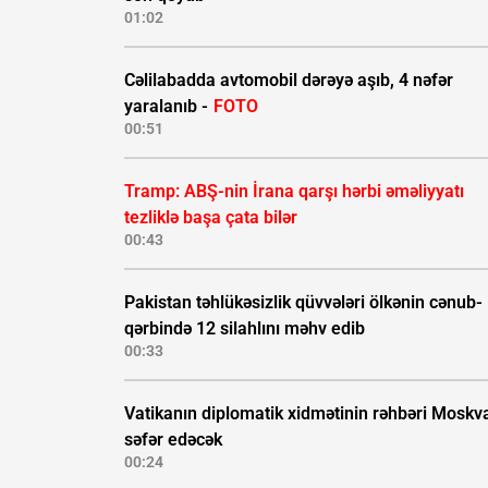
01:02
Cəlilabadda avtomobil dərəyə aşıb, 4 nəfər
yaralanıb -
FOTO
00:51
Tramp: ABŞ-nin İrana qarşı hərbi əməliyyatı
tezliklə başa çata bilər
00:43
Pakistan təhlükəsizlik qüvvələri ölkənin cənub-
qərbində 12 silahlını məhv edib
00:33
Vatikanın diplomatik xidmətinin rəhbəri Moskv
səfər edəcək
00:24