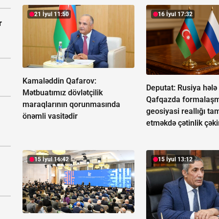
21 İyul 11:50
16 İyul 17:32
r
Kamaləddin Qafarov:
Deputat: Rusiya hələ
Mətbuatımız dövlətçilik
Qafqazda formalaşm
maraqlarının qorunmasında
geosiyasi reallığı ta
önəmli vasitədir
etməkdə çətinlik çəki
15 İyul 16:42
15 İyul 13:12