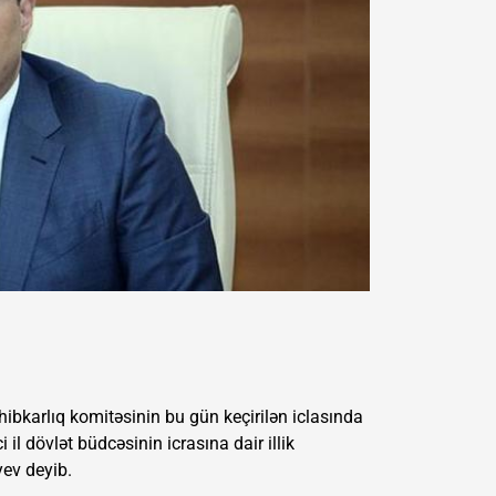
hibkarlıq komitəsinin bu gün keçirilən iclasında
l dövlət büdcəsinin icrasına dair illik
ev deyib.