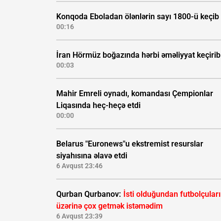
Konqoda Eboladan ölənlərin sayı 1800-ü keçib
00:16
İran Hörmüz boğazında hərbi əməliyyat keçirib
00:03
Mahir Emreli oynadı, komandası Çempionlar
Liqasında heç-heçə etdi
00:00
Belarus "Euronews"u ekstremist resurslar
siyahısına əlavə etdi
6 Avqust 23:46
Qurban Qurbanov:
İsti olduğundan futbolçular
üzərinə çox getmək istəmədim
6 Avqust 23:39