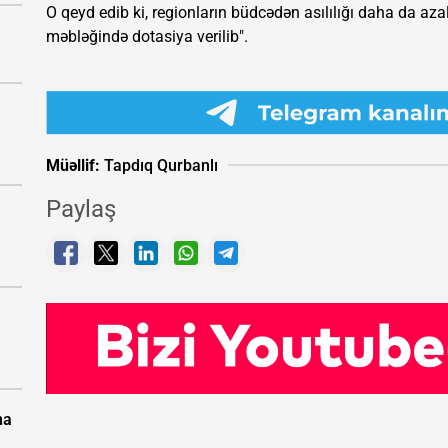
O qeyd edib ki, regionların büdcədən asılılığı daha da az
məbləğində dotasiya verilib".
Müəllif:
Tapdıq Qurbanlı
Paylaş
na