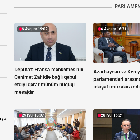
PARLAME
6 Avqust 19:02
6 Avqust 16:31
Deputat: Fransa məhkəməsinin
Azərbaycan və Keni
Qənimət Zahidlə bağlı qəbul
parlamentləri arasın
etdiyi qərar mühüm hüquqi
inkişafı müzakirə edi
mesajdır
29 İyul 15:07
28 İyul 15:21
aya