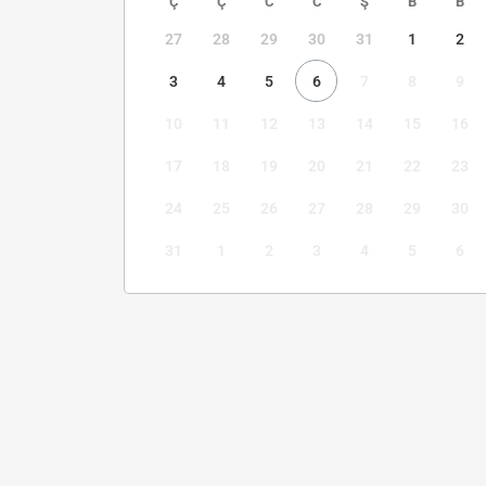
Ç
Ç
C
C
Ş
B
B
27
28
29
30
31
1
2
3
4
5
6
7
8
9
10
11
12
13
14
15
16
17
18
19
20
21
22
23
24
25
26
27
28
29
30
31
1
2
3
4
5
6