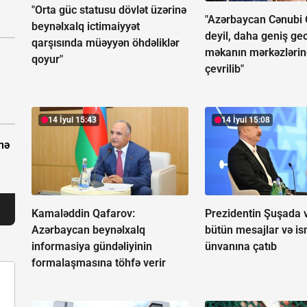
"Orta güc statusu dövlət üzərinə
"Azərbaycan Cənubi 
beynəlxalq ictimaiyyət
deyil, daha geniş ge
qarşısında müəyyən öhdəliklər
məkanın mərkəzlərin
qoyur"
çevrilib"
14 İyul 15:43
14 İyul 15:08
nə
Kamaləddin Qafarov:
Prezidentin Şuşada v
Azərbaycan beynəlxalq
bütün mesajlar və is
informasiya gündəliyinin
ünvanına çatıb
formalaşmasına töhfə verir