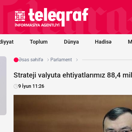
Belarus
"Euronews"u
ekstremist
resurslar
siyahısına
əlavə etdi
diyyat
Toplum
Dünya
Hadisə
M
Əsas səhifə
Parlament
Strateji valyuta ehtiyatlarımız 88,4 mi
9 İyun 11:26