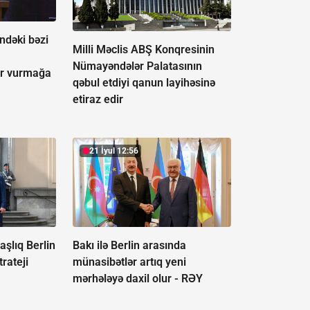
indəki bəzi
Milli Məclis ABŞ Konqresinin
Nümayəndələr Palatasının
r vurmağa
qəbul etdiyi qanun layihəsinə
etiraz edir
21 İyul 12:56
şlıq Berlin
Bakı ilə Berlin arasında
rateji
münasibətlər artıq yeni
mərhələyə daxil olur -
RƏY