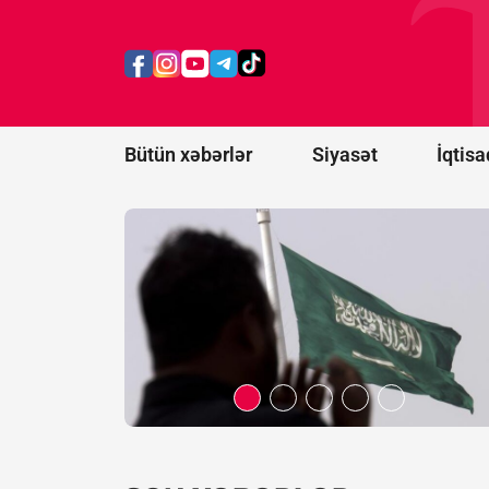
Ərəbistanına
hücumu
nəticəsində
11 mülki
şəxs
yaralanıb
Bütün xəbərlər
Siyasət
İqtisa