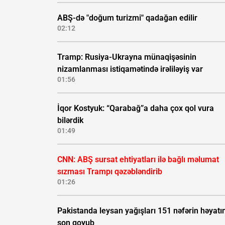
ABŞ-də "doğum turizmi" qadağan edilir
02:12
Tramp: Rusiya-Ukrayna münaqişəsinin
nizamlanması istiqamətində irəliləyiş var
01:56
İqor Kostyuk: “Qarabağ”a daha çox qol vura
bilərdik
01:49
CNN: ABŞ sursat ehtiyatları ilə bağlı məlumat
sızması Trampı qəzəbləndirib
01:26
Pakistanda leysan yağışları 151 nəfərin həyatı
son qoyub