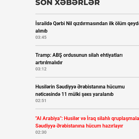
SON XƏBƏRLƏR
İsraildə Qərbi Nil qızdırmasından ilk ölüm qeyd
alınıb
03:45
Tramp: ABŞ ordusunun silah ehtiyatları
artırılmalıdır
03:12
Husilərin Səudiyyə Ərəbistanına hücumu
nəticəsində 11 mülki şəxs yaralanıb
02:51
"Al Arabiya": Husilər və İraq silahlı qruplaşmala
Səudiyyə Ərəbistanına hücum hazırlayır
02:30