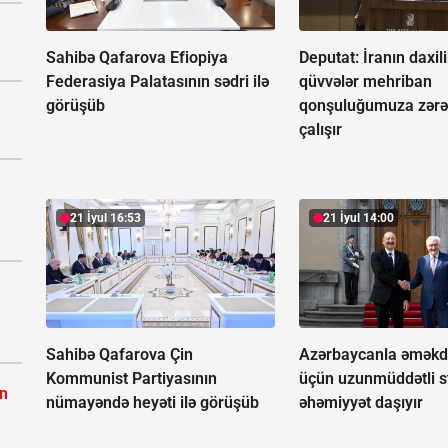
Sahibə Qafarova Efiopiya
Deputat: İranın daxil
Federasiya Palatasının sədri ilə
qüvvələr mehriban
görüşüb
qonşuluğumuza zərə
çalışır
21 İyul 16:53
21 İyul 14:00
Sahibə Qafarova Çin
Azərbaycanla əməkda
Kommunist Partiyasının
üçün uzunmüddətli st
ın
nümayəndə heyəti ilə görüşüb
əhəmiyyət daşıyır