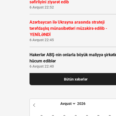
səfirliyini ziyarət edib
6 Avqust 22:52
Azərbaycan ilə Ukrayna arasında strateji
tərəfdaşlıq münasibətləri müzakirə edilib -
YENİLƏNDİ
6 Avqust 22:45
Hakerlər ABŞ-nin onlarla böyük maliyyə şirkəti
hücum ediblər
6 Avqust 22:40
Bütün xəbərlər