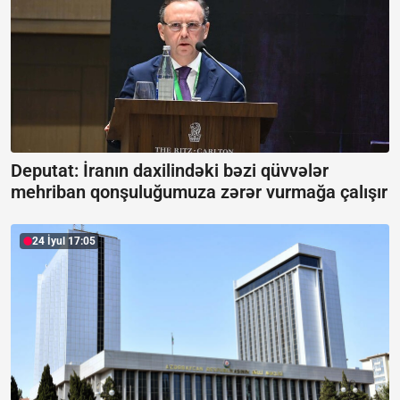
Deputat: İranın daxilindəki bəzi qüvvələr
mehriban qonşuluğumuza zərər vurmağa çalışır
24 İyul 17:05