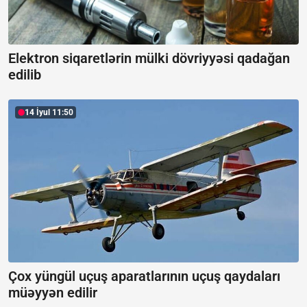
Elektron siqaretlərin mülki dövriyyəsi qadağan
edilib
14 İyul 11:50
Çox yüngül uçuş aparatlarının uçuş qaydaları
müəyyən edilir