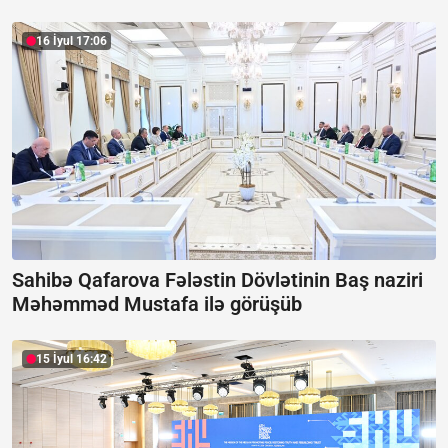
16 İyul 17:06
Sahibə Qafarova Fələstin Dövlətinin Baş naziri
Məhəmməd Mustafa ilə görüşüb
15 İyul 16:42