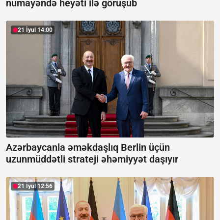
nümayəndə heyəti ilə görüşüb
21 İyul 14:00
Azərbaycanla əməkdaşlıq Berlin üçün
uzunmüddətli strateji əhəmiyyət daşıyır
21 İyul 12:56