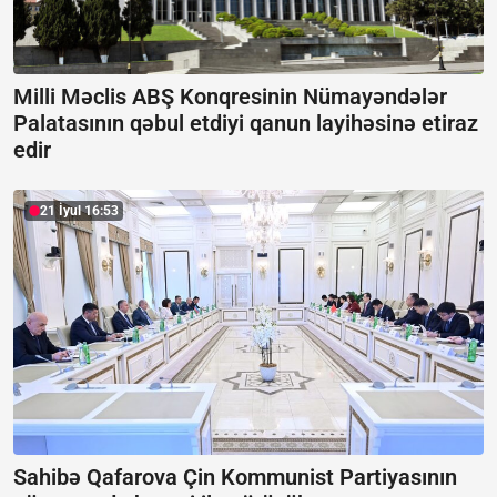
Milli Məclis ABŞ Konqresinin Nümayəndələr
Palatasının qəbul etdiyi qanun layihəsinə etiraz
edir
21 İyul 16:53
Sahibə Qafarova Çin Kommunist Partiyasının