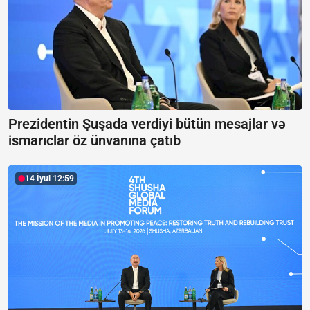
Prezidentin Şuşada verdiyi bütün mesajlar və
ismarıclar öz ünvanına çatıb
14 İyul 12:59