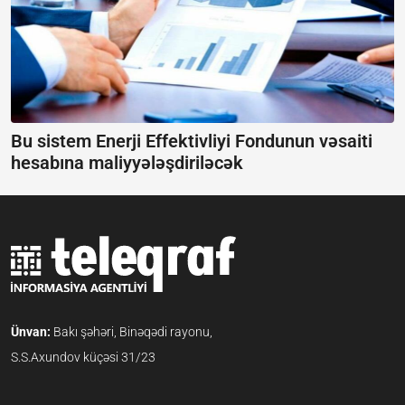
Bu sistem Enerji Effektivliyi Fondunun vəsaiti
hesabına maliyyələşdiriləcək
Ünvan:
Bakı şəhəri, Binəqədi rayonu,
S.S.Axundov küçəsi 31/23