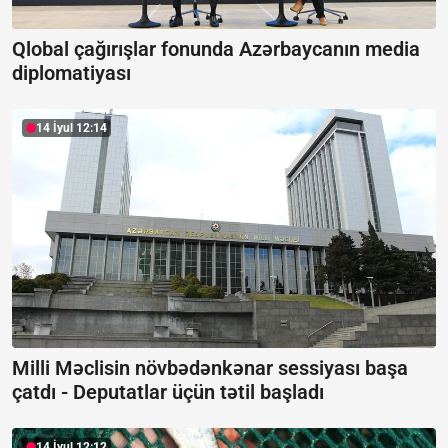
Qlobal çağırışlar fonunda Azərbaycanın media
diplomatiyası
14 İyul 12:14
Milli Məclisin növbədənkənar sessiyası başa
çatdı -
Deputatlar üçün tətil başladı
14 İyul 12:12