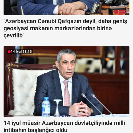
"Azərbaycan Cənubi Qafqazın deyil, daha geniş
geosiyasi məkanın mərkəzlərindən birinə
çevrilib"
14 İyul 18:15
14 iyul müasir Azərbaycan dövlətçiliyində milli
intibahın başlanğıcı oldu