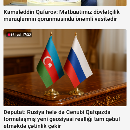
Kamaləddin Qafarov: Mətbuatımız dövlətçilik
maraqlarının qorunmasında önəmli vasitədir
16 İyul 17:32
Deputat: Rusiya hələ də Cənubi Qafqazda
formalaşmış yeni geosiyasi reallığı tam qəbul
etməkdə çətinlik çəkir