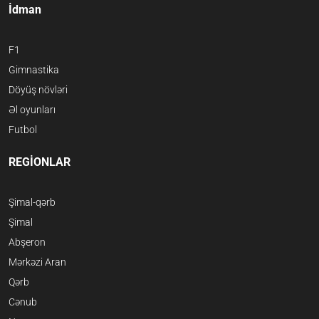
İdman
F1
Gimnastika
Döyüş növləri
Əl oyunları
Futbol
REGİONLAR
Şimal-qərb
Şimal
Abşeron
Mərkəzi Aran
Qərb
Cənub