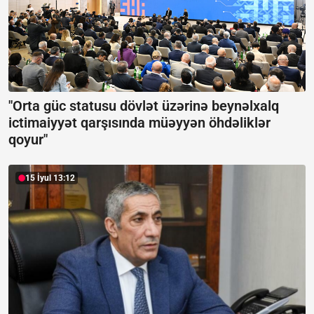
"Orta güc statusu dövlət üzərinə beynəlxalq
ictimaiyyət qarşısında müəyyən öhdəliklər
qoyur"
15 İyul 13:12