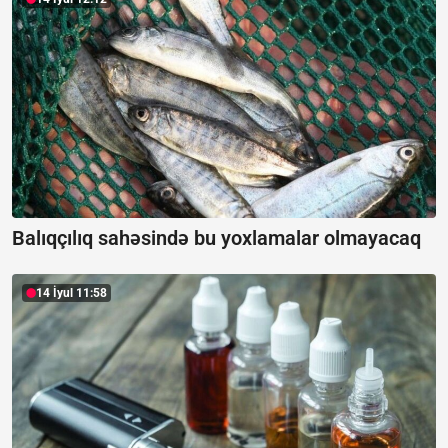
Balıqçılıq sahəsində bu yoxlamalar olmayacaq
14 İyul 11:58