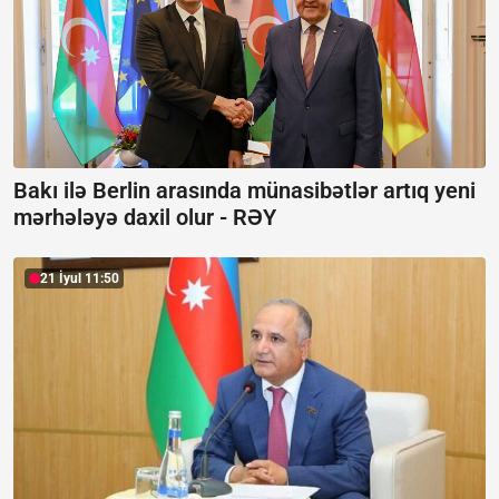
Bakı ilə Berlin arasında münasibətlər artıq yeni
mərhələyə daxil olur -
RƏY
21 İyul 11:50