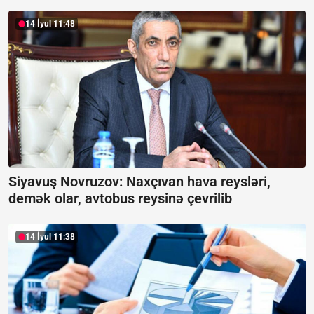
14 İyul 11:48
Siyavuş Novruzov: Naxçıvan hava reysləri,
demək olar, avtobus reysinə çevrilib
14 İyul 11:38