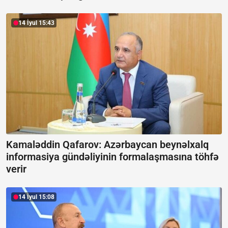
14 İyul 15:43
Kamaləddin Qafarov: Azərbaycan beynəlxalq
informasiya gündəliyinin formalaşmasına töhfə
verir
14 İyul 15:08