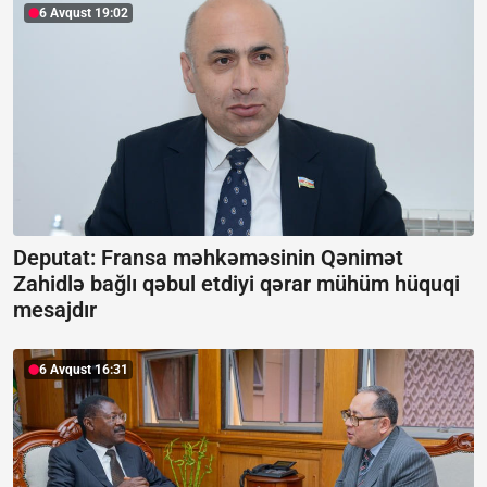
6 Avqust 19:02
Deputat: Fransa məhkəməsinin Qənimət
Zahidlə bağlı qəbul etdiyi qərar mühüm hüquqi
mesajdır
6 Avqust 16:31