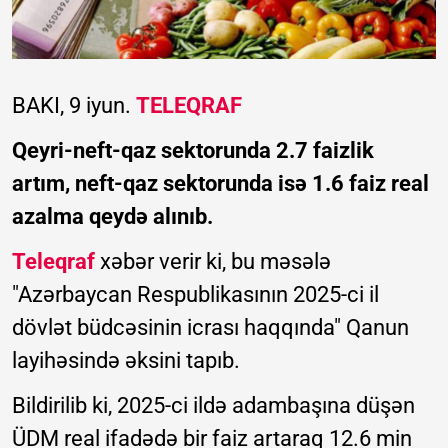
BAKI, 9 iyun.
TELEQRAF
Qeyri-neft-qaz sektorunda 2.7 faizlik
artım, neft-qaz sektorunda isə 1.6 faiz real
azalma qeydə alınıb.
Teleqraf
xəbər verir ki, bu məsələ
"Azərbaycan Respublikasının 2025-ci il
dövlət büdcəsinin icrası haqqında" Qanun
layihəsində əksini tapıb.
Bildirilib ki, 2025-ci ildə adambaşına düşən
ÜDM real ifadədə bir faiz artaraq 12.6 min