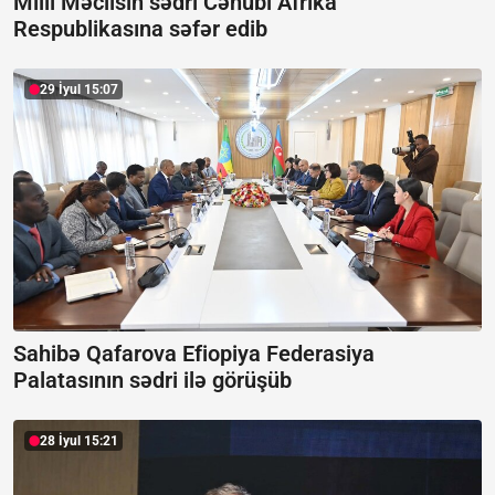
Milli Məclisin sədri Cənubi Afrika
Respublikasına səfər edib
29 İyul 15:07
Sahibə Qafarova Efiopiya Federasiya
Palatasının sədri ilə görüşüb
28 İyul 15:21