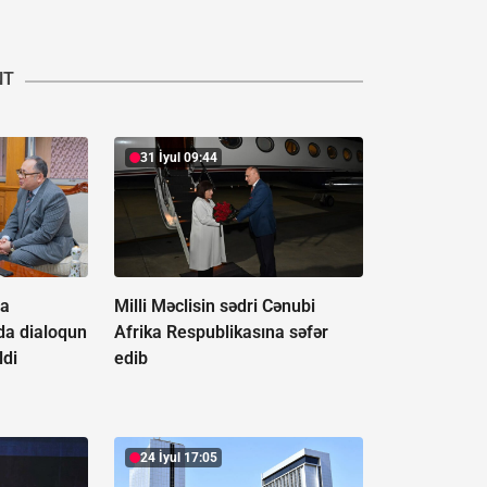
NT
31 İyul 09:44
ya
Milli Məclisin sədri Cənubi
da dialoqun
Afrika Respublikasına səfər
ldi
edib
24 İyul 17:05