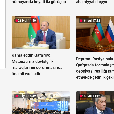
nümayəndə heyəti ilə görüşüb
əhəmiyyət daşıyır
21 İyul 11:50
16 İyul 17:32
Kamaləddin Qafarov:
Deputat: Rusiya hələ
Mətbuatımız dövlətçilik
Qafqazda formalaşm
maraqlarının qorunmasında
geosiyasi reallığı ta
önəmli vasitədir
etməkdə çətinlik çəki
15 İyul 16:42
15 İyul 13:12