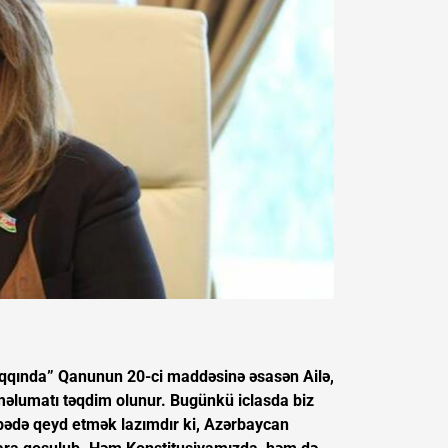
 haqqında” Qanunun 20-ci maddəsinə əsasən Ailə,
 məlumatı təqdim olunur. Bugünkü iclasda biz
övbədə qeyd etmək lazımdır ki, Azərbaycan