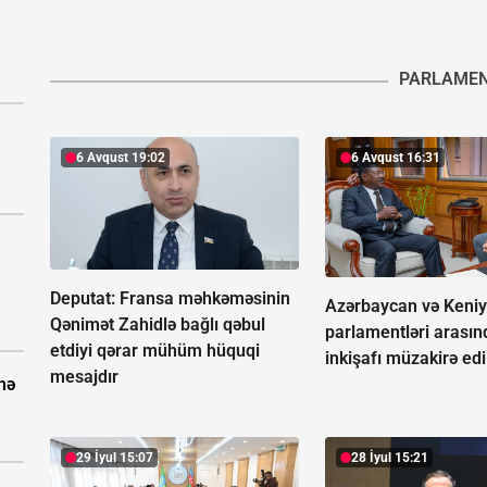
PARLAME
6 Avqust 19:02
6 Avqust 16:31
Deputat: Fransa məhkəməsinin
Azərbaycan və Keni
Qənimət Zahidlə bağlı qəbul
parlamentləri arasın
etdiyi qərar mühüm hüquqi
inkişafı müzakirə edi
mesajdır
nə
29 İyul 15:07
28 İyul 15:21