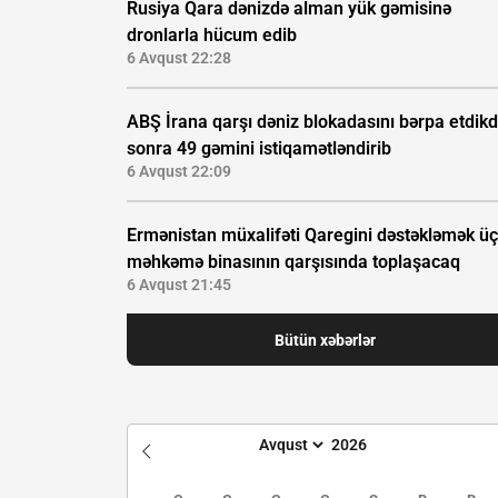
Rusiya Qara dənizdə alman yük gəmisinə
dronlarla hücum edib
6 Avqust 22:28
ABŞ İrana qarşı dəniz blokadasını bərpa etdik
sonra 49 gəmini istiqamətləndirib
6 Avqust 22:09
Ermənistan müxalifəti Qaregini dəstəkləmək ü
məhkəmə binasının qarşısında toplaşacaq
6 Avqust 21:45
Bütün xəbərlər