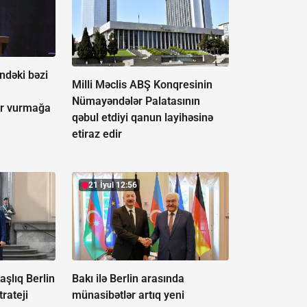
indəki bəzi
Milli Məclis ABŞ Konqresinin
Nümayəndələr Palatasının
r vurmağa
qəbul etdiyi qanun layihəsinə
etiraz edir
21 İyul 12:56
şlıq Berlin
Bakı ilə Berlin arasında
rateji
münasibətlər artıq yeni