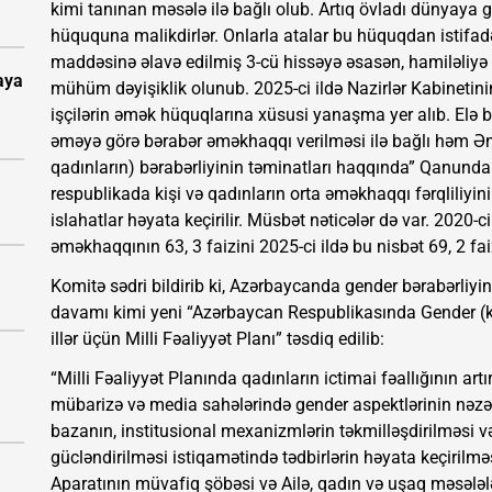
kimi tanınan məsələ ilə bağlı olub. Artıq övladı dünyaya 
hüququna malikdirlər. Onlarla atalar bu hüquqdan istifa
maddəsinə əlavə edilmiş 3-cü hissəyə əsasən, hamiləliyə
aya
mühüm dəyişiklik olunub. 2025-ci ildə Nazirlər Kabinetinin 
işçilərin əmək hüquqlarına xüsusi yanaşma yer alıb. Elə b
əməyə görə bərabər əməkhaqqı verilməsi ilə bağlı həm Ə
qadınların) bərabərliyinin təminatları haqqında” Qanunda 
respublikada kişi və qadınların orta əməkhaqqı fərqliliy
islahatlar həyata keçirilir. Müsbət nəticələr də var. 2020‐c
əməkhaqqının 63, 3 faizini 2025-ci ildə bu nisbət 69, 2 faiz
Komitə sədri bildirib ki, Azərbaycanda gender bərabərliyin
davamı kimi yeni “Azərbaycan Respublikasında Gender (ki
illər üçün Milli Fəaliyyət Planı” təsdiq edilib:
“Milli Fəaliyyət Planında qadınların ictimai fəallığının artır
mübarizə və media sahələrində gender aspektlərinin nəz
bazanın, institusional mexanizmlərin təkmilləşdirilməsi v
gücləndirilməsi istiqamətində tədbirlərin həyata keçirilmə
Aparatının müvafiq şöbəsi və Ailə, qadın və uşaq məsələlə