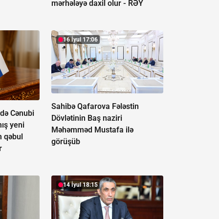
mərhələyə daxil olur -
RƏY
16 İyul 17:06
Sahibə Qafarova Fələstin
 də Cənubi
Dövlətinin Baş naziri
ış yeni
Məhəmməd Mustafa ilə
m qəbul
görüşüb
r
14 İyul 18:15