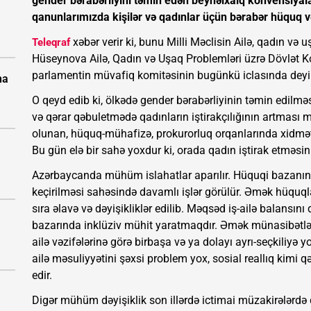
gender bərabərliyini təmin edən beynəlxalq konvensiya
qanunlarımızda kişilər və qadınlar üçün bərabər hüquq və
xəbər verir ki, bunu Milli Məclisin Ailə, qadın və 
Teleqraf
Hüseynova Ailə, Qadın və Uşaq Problemləri üzrə Dövlət Kom
parlamentin müvafiq komitəsinin bugünkü iclasında deyi
na
O qeyd edib ki, ölkədə gender bərabərliyinin təmin edilm
və qərar qəbuletmədə qadınların iştirakçılığının artması 
olunan, hüquq-mühafizə, prokurorluq orqanlarında xidmət e
Bu gün elə bir sahə yoxdur ki, orada qadın iştirak etməsin
Azərbaycanda mühüm islahatlar aparılır. Hüquqi bazanın
keçirilməsi sahəsində davamlı işlər görülür. Əmək hüquqla
sıra əlavə və dəyişikliklər edilib. Məqsəd iş-ailə balans
bazarında inklüziv mühit yaratmaqdır. Əmək münasibətlər
ailə vəzifələrinə görə birbaşa və ya dolayı ayrı-seçkiliyə y
ailə məsuliyyətini şəxsi problem yox, sosial reallıq kimi
edir.
Digər mühüm dəyişiklik son illərdə ictimai müzakirələrdə