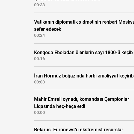
00:33
Vatikanın diplomatik xidmətinin rəhbəri Moskv
səfər edəcək
00:24
Konqoda Eboladan ölənlərin sayı 1800-ü keçib
00:16
İran Hörmüz boğazında hərbi əməliyyat keçirib
00:03
Mahir Emreli oynadı, komandası Çempionlar
Liqasında heç-heçə etdi
00:00
Belarus "Euronews"u ekstremist resurslar