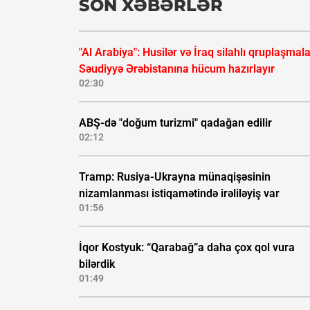
SON XƏBƏRLƏR
"Al Arabiya": Husilər və İraq silahlı qruplaşmala
Səudiyyə Ərəbistanına hücum hazırlayır
02:30
ABŞ-də "doğum turizmi" qadağan edilir
02:12
Tramp: Rusiya-Ukrayna münaqişəsinin
nizamlanması istiqamətində irəliləyiş var
01:56
İqor Kostyuk: “Qarabağ”a daha çox qol vura
bilərdik
01:49