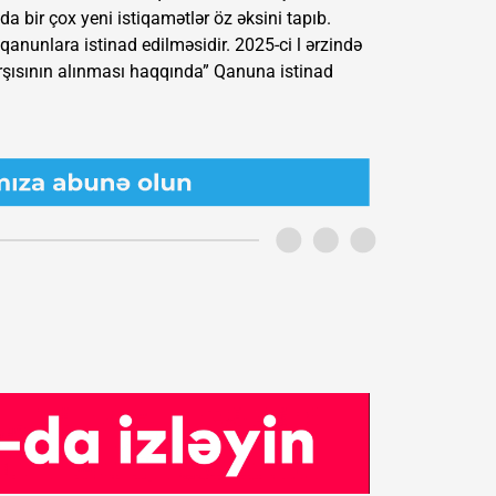
a bir çox yeni istiqamətlər öz əksini tapıb.
qanunlara istinad edilməsidir. 2025-ci l ərzində
rşısının alınması haqqında” Qanuna istinad