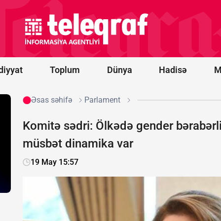
-
“Qarabağ”
oyununun
start
heyətləri
bəlli oldu
diyyat
Toplum
Dünya
Hadisə
M
Əsas səhifə
Parlament
Komitə sədri: Ölkədə gender bərabərl
müsbət dinamika var
19 May 15:57