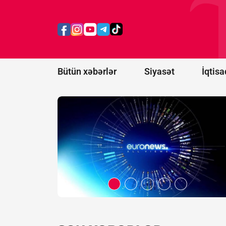
Belarus
"Euronews"u
ekstremist
resurslar
siyahısına
əlavə etdi
Bütün xəbərlər
Siyasət
İqtisa