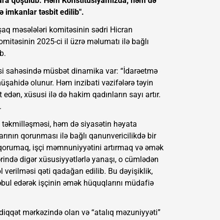
lara qoşulub. Həm Konstitusiyamızda, həm də
 imkanlar təsbit edilib".
uşaq məsələləri komitəsinin sədri Hicran
itəsinin 2025-ci il üzrə məlumatı ilə bağlı
b.
əsi sahəsində müsbət dinamika var: “İdarəetmə
müşahidə olunur. Həm inzibati vəzifələrə təyin
dən, xüsusi ilə də hakim qadınların sayı artır.
.
 təkmilləşməsi, həm də siyasətin həyata
rının qorunması ilə bağlı qanunvericilikdə bir
ını qorumaq, işçi məmnuniyyətini artırmaq və əmək
ində digər xüsusiyyətlərlə yanaşı, o cümlədən
ol verilməsi qəti qadağan edilib. Bu dəyişiklik,
 qəbul edərək işçinin əmək hüquqlarını müdafiə
 diqqət mərkəzində olan və “atalıq məzuniyyəti”