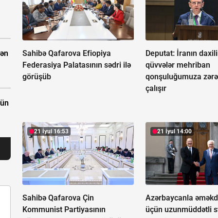
Sahibə Qafarova Efiopiya
Deputat: İranın daxil
dən
Federasiya Palatasının sədri ilə
qüvvələr mehriban
görüşüb
qonşuluğumuza zərə
çalışır
çün
21 İyul 16:53
21 İyul 14:00
Sahibə Qafarova Çin
Azərbaycanla əməkda
Kommunist Partiyasının
üçün uzunmüddətli st