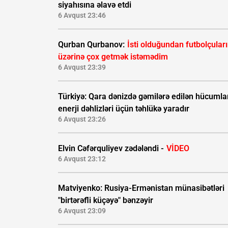
siyahısına əlavə etdi
6 Avqust 23:46
Qurban Qurbanov:
İsti olduğundan futbolçular
üzərinə çox getmək istəmədim
6 Avqust 23:39
Türkiyə: Qara dənizdə gəmilərə edilən hücumla
enerji dəhlizləri üçün təhlükə yaradır
6 Avqust 23:26
Elvin Cəfərquliyev zədələndi -
VİDEO
6 Avqust 23:12
Matviyenko: Rusiya-Ermənistan münasibətləri
"birtərəfli küçəyə" bənzəyir
6 Avqust 23:09