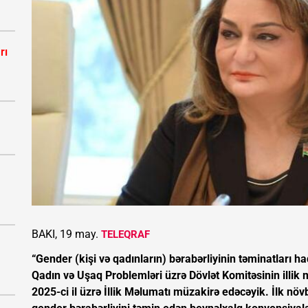
rı
BAKI, 19 may.
TELEQRAF
“Gender (kişi və qadınların) bərabərliyinin təminatları
Qadın və Uşaq Problemləri üzrə Dövlət Komitəsinin illik
2025-ci il üzrə İllik Məlumatı müzakirə edəcəyik. İlk n