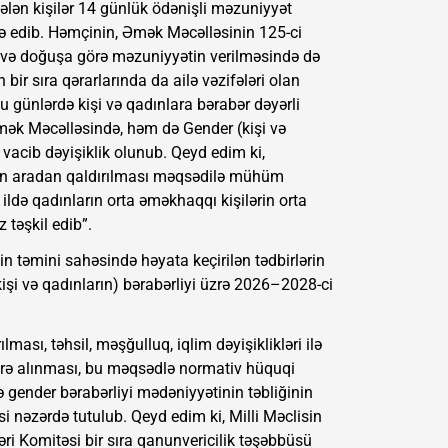
gələn kişilər 14 günlük ödənişli məzuniyyət
də edib. Həmçinin, Əmək Məcəlləsinin 125-ci
 və doğuşa görə məzuniyyətin verilməsində də
bir sıra qərarlarında da ailə vəzifələri olan
u günlərdə kişi və qadınlara bərabər dəyərli
mək Məcəlləsində, həm də Gender (kişi və
vacib dəyişiklik olunub. Qeyd edim ki,
inin aradan qaldırılması məqsədilə mühüm
i ildə qadınların orta əməkhaqqı kişilərin orta
 təşkil edib”.
in təmini sahəsində həyata keçirilən tədbirlərin
şi və qadınların) bərabərliyi üzrə 2026–2028-ci
ılması, təhsil, məşğulluq, iqlim dəyişiklikləri ilə
ərə alınması, bu məqsədlə normativ hüquqi
ə gender bərabərliyi mədəniyyətinin təbliğinin
si nəzərdə tutulub. Qeyd edim ki, Milli Məclisin
ri Komitəsi bir sıra qanunvericilik təşəbbüsü