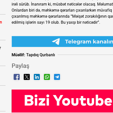
irəli sürüb. İnanıram ki, müsbət nəticələr olacaq. Məlumatd
Onlardan biri də, məhkəmə qərarları çıxarılarkən müvafiq 
çıxarılmış məhkəmə qərarlarında “Məişət zorakılığının qa
ın
edilmiş işlərin sayı 19 olub. Bu yaxşı bir nəticədir”.
r
Müəllif:
Tapdıq Qurbanlı
Paylaş