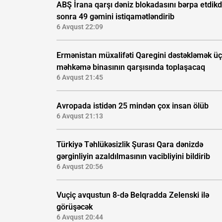
ABŞ İrana qarşı dəniz blokadasını bərpa etdik
sonra 49 gəmini istiqamətləndirib
6 Avqust 22:09
Ermənistan müxalifəti Qaregini dəstəkləmək ü
məhkəmə binasının qarşısında toplaşacaq
6 Avqust 21:45
Avropada istidən 25 mindən çox insan ölüb
6 Avqust 21:13
Türkiyə Təhlükəsizlik Şurası Qara dənizdə
gərginliyin azaldılmasının vacibliyini bildirib
6 Avqust 20:56
Vuçiç avqustun 8-də Belqradda Zelenski ilə
görüşəcək
6 Avqust 20:44