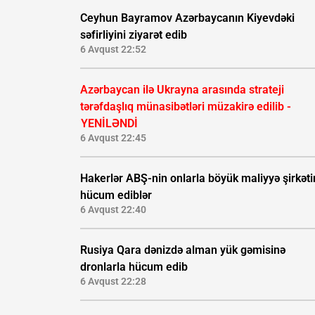
Ceyhun Bayramov Azərbaycanın Kiyevdəki
səfirliyini ziyarət edib
6 Avqust 22:52
Azərbaycan ilə Ukrayna arasında strateji
tərəfdaşlıq münasibətləri müzakirə edilib -
YENİLƏNDİ
6 Avqust 22:45
Hakerlər ABŞ-nin onlarla böyük maliyyə şirkəti
hücum ediblər
6 Avqust 22:40
Rusiya Qara dənizdə alman yük gəmisinə
dronlarla hücum edib
6 Avqust 22:28