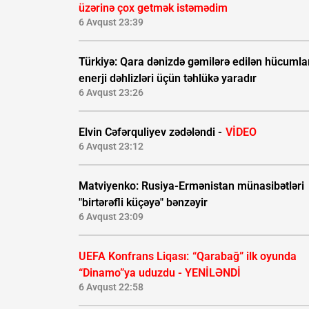
üzərinə çox getmək istəmədim
6 Avqust 23:39
Türkiyə: Qara dənizdə gəmilərə edilən hücumla
enerji dəhlizləri üçün təhlükə yaradır
6 Avqust 23:26
Elvin Cəfərquliyev zədələndi -
VİDEO
6 Avqust 23:12
Matviyenko: Rusiya-Ermənistan münasibətləri
"birtərəfli küçəyə" bənzəyir
6 Avqust 23:09
UEFA Konfrans Liqası:
“Qarabağ” ilk oyunda
“Dinamo”ya uduzdu - YENİLƏNDİ
6 Avqust 22:58