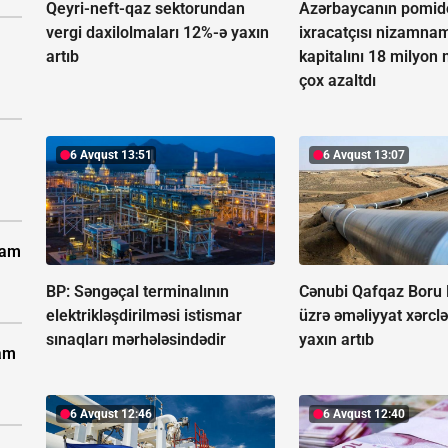
Qeyri-neft-qaz sektorundan
Azərbaycanın pomid
vergi daxilolmaları 12%-ə yaxın
ixracatçısı nizamna
artıb
kapitalını 18 milyo
çox azaltdı
6 Avqust 13:51
6 Avqust 13:07
vam
BP: Səngəçal terminalının
Cənubi Qafqaz Boru
elektrikləşdirilməsi istismar
üzrə əməliyyat xərcl
sınaqları mərhələsindədir
yaxın artıb
vam
6 Avqust 12:46
6 Avqust 12:40