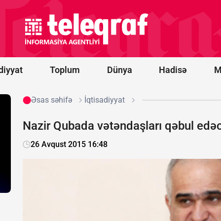
-
“Qarabağ”
oyununun
start
heyətləri
bəlli oldu
diyyat
Toplum
Dünya
Hadisə
M
Əsas səhifə
İqtisadiyyat
Nazir Qubada vətəndaşları qəbul edə
26 Avqust 2015 16:48