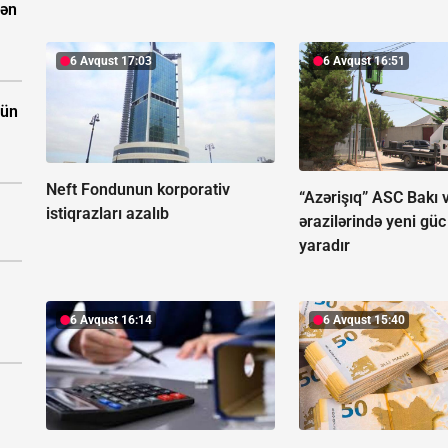
dən
6 Avqust 17:03
6 Avqust 16:51
çün
Neft Fondunun korporativ
“Azərişıq” ASC Bakı v
istiqrazları azalıb
ərazilərində yeni güc
yaradır
6 Avqust 16:14
6 Avqust 15:40