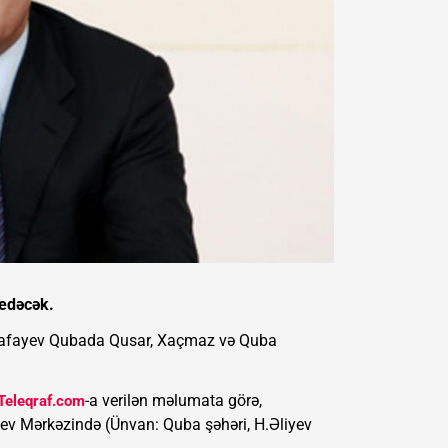
 edəcək.
stafayev Qubada Qusar, Xaçmaz və Quba
-a verilən məlumata görə,
Teleqraf.com
yev Mərkəzində (Ünvan: Quba şəhəri, H.Əliyev