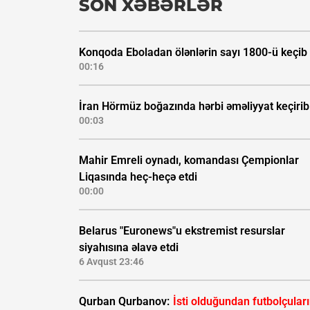
SON XƏBƏRLƏR
Konqoda Eboladan ölənlərin sayı 1800-ü keçib
00:16
İran Hörmüz boğazında hərbi əməliyyat keçirib
00:03
Mahir Emreli oynadı, komandası Çempionlar
Liqasında heç-heçə etdi
00:00
Belarus "Euronews"u ekstremist resurslar
siyahısına əlavə etdi
6 Avqust 23:46
Qurban Qurbanov:
İsti olduğundan futbolçular