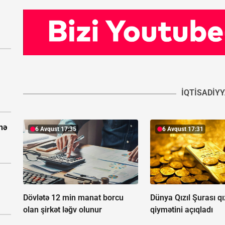
İQTISADIY
nə
6 Avqust 17:35
6 Avqust 17:31
Dövlətə 12 min manat borcu
Dünya Qızıl Şurası qız
olan şirkət ləğv olunur
qiymətini açıqladı