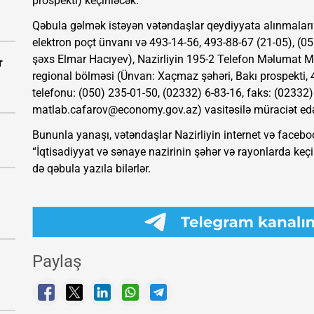
prospekti) keçiriləcək.
Qəbula gəlmək istəyən vətəndaşlar qeydiyyata alınmaları
elektron poçt ünvanı və 493-14-56, 493-88-67 (21-05), (05
şəxs Elmar Hacıyev), Nazirliyin 195-2 Telefon Məlumat 
r
regional bölməsi (Ünvan: Xaçmaz şəhəri, Bakı prospekti, 4
telefonu: (050) 235-01-50, (02332) 6-83-16, faks: (02332)
matlab.cafarov@economy.gov.az
) vasitəsilə müraciət edə
Bununla yanaşı, vətəndaşlar Nazirliyin internet və facebo
“İqtisadiyyat və sənaye nazirinin şəhər və rayonlarda keçi
də qəbula yazıla bilərlər.
Paylaş