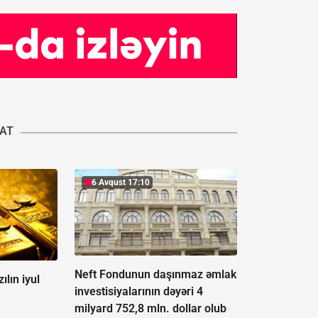
YAT
6 Avqust 17:10
Neft Fondunun daşınmaz əmlak
ılın iyul
investisiyalarının dəyəri 4
milyard 752,8 mln. dollar olub