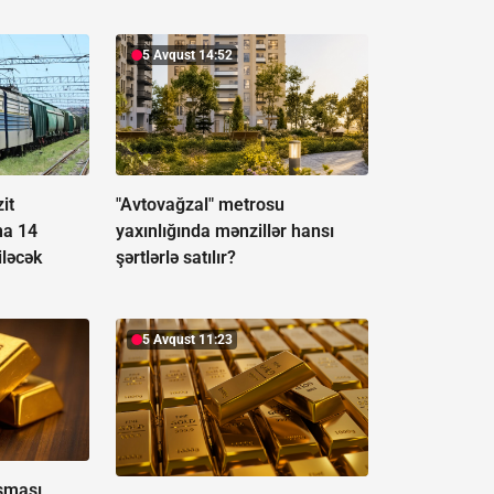
5 Avqust 14:52
it
"Avtovağzal" metrosu
na 14
yaxınlığında mənzillər hansı
ləcək
şərtlərlə satılır?
5 Avqust 11:23
aşması