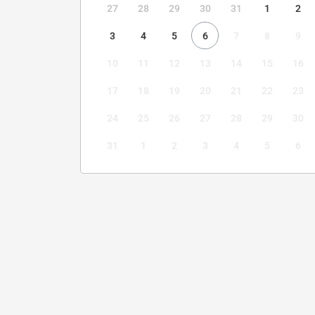
27
28
29
30
31
1
2
3
4
5
6
7
8
9
10
11
12
13
14
15
16
17
18
19
20
21
22
23
24
25
26
27
28
29
30
31
1
2
3
4
5
6