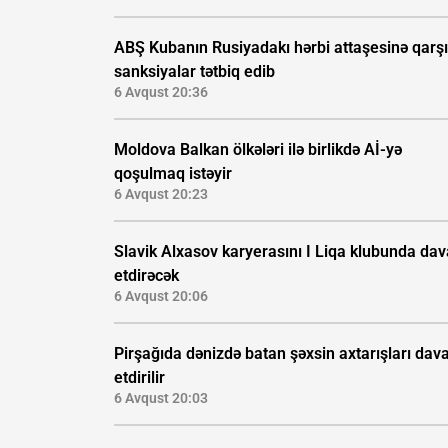
ABŞ Kubanın Rusiyadakı hərbi attaşesinə qarşı
sanksiyalar tətbiq edib
6 Avqust 20:36
Moldova Balkan ölkələri ilə birlikdə Aİ-yə
qoşulmaq istəyir
6 Avqust 20:23
Slavik Alxasov karyerasını I Liqa klubunda da
etdirəcək
6 Avqust 20:06
Pirşağıda dənizdə batan şəxsin axtarışları da
etdirilir
6 Avqust 20:03