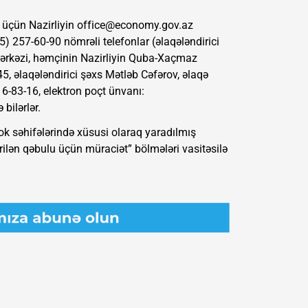
 üçün Nazirliyin
office@economy.gov.az
5) 257-60-90 nömrəli telefonlar (əlaqələndirici
Mərkəzi, həmçinin Nazirliyin Quba-Xaçmaz
5, əlaqələndirici şəxs Mətləb Cəfərov, əlaqə
 6-83-16, elektron poçt ünvanı:
 bilərlər.
ok səhifələrində xüsusi olaraq yaradılmış
rilən qəbulu üçün müraciət” bölmələri vasitəsilə