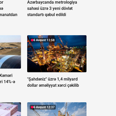
or
Azərbaycanda metrologiya
mə
sahəsi üzrə 3 yeni dövlət
n manatdan
standartı qəbul edildi
6 Avqust 12:58
 Kəməri
"Şahdəniz" üzrə 1,4 milyard
əri 14%-ə
dollar əməliyyat xərci çəkilib
6 Avqust 12:37