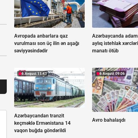
Avropada anbarlara qaz
Azərbaycanda adamb
vurulması son üç ilin ən aşağı
aylıq istehlak xərclər
səviyyəsindədir
manatı ötüb
6 Avqust 11:43
6 Avqust 09:06
Azərbaycandan tranzit
Avro bahalaşdı
keçməklə Ermənistana 14
vaqon buğda göndərildi