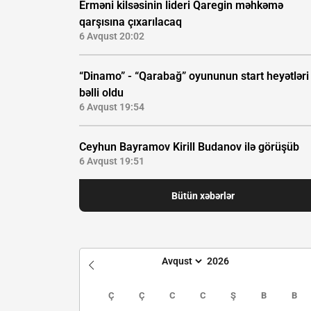
Erməni kilsəsinin lideri Qaregin məhkəmə
qarşısına çıxarılacaq
6 Avqust 20:02
“Dinamo” - “Qarabağ” oyununun start heyətləri
bəlli oldu
6 Avqust 19:54
Ceyhun Bayramov Kirill Budanov ilə görüşüb
6 Avqust 19:51
Bütün xəbərlər
Ç
Ç
C
C
Ş
B
B