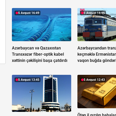
5 Avqust 16:49
5 Avqust 16:46
Azərbaycan və Qazaxıstan
Azərbaycandan tranz
Transxəzər fiber-optik kabel
keçməklə Ermənista
xəttinin çəkilişini başa çatdırdı
vaqon buğda göndəri
5 Avqust 13:45
5 Avqust 12:43
Ötən il qızılın bahal