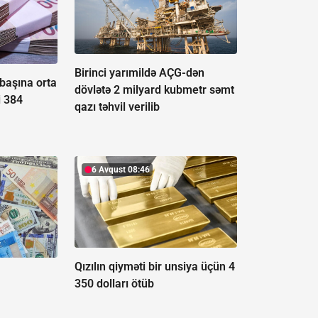
Birinci yarımildə AÇG-dən
aşına orta
dövlətə 2 milyard kubmetr səmt
i 384
qazı təhvil verilib
6 Avqust 08:46
Qızılın qiyməti bir unsiya üçün 4
350 dolları ötüb