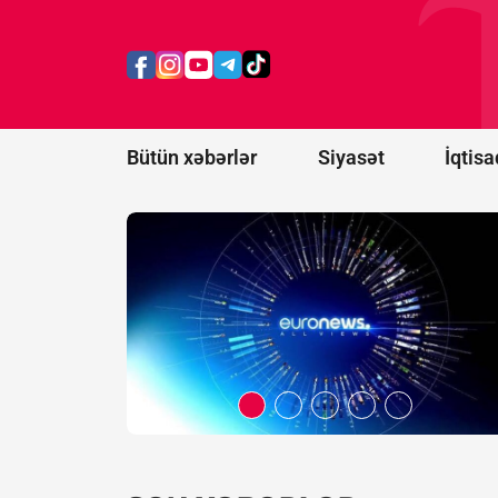
Belarus
"Euronews"u
ekstremist
resurslar
siyahısına
əlavə etdi
Bütün xəbərlər
Siyasət
İqtisa