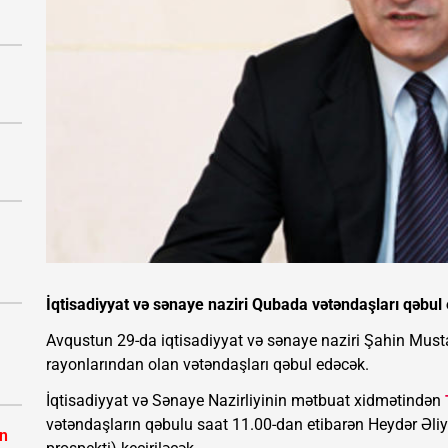
İqtisadiyyat və sənaye naziri Qubada vətəndaşları qəbul
Avqustun 29-da iqtisadiyyat və sənaye naziri Şahin Mu
rayonlarından olan vətəndaşları qəbul edəcək.
İqtisadiyyat və Sənaye Nazirliyinin mətbuat xidmətindən
vətəndaşların qəbulu saat 11.00-dan etibarən Heydər Əli
ın