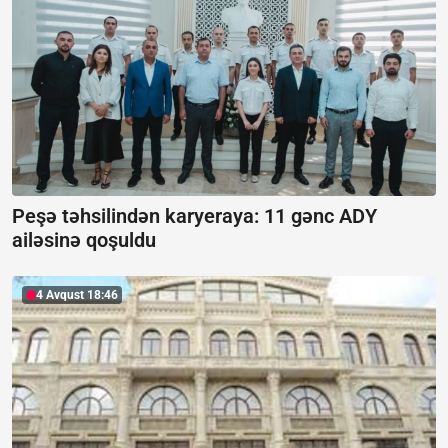
Peşə təhsilindən karyeraya: 11 gənc ADY
ailəsinə qoşuldu
4 Avqust 18:46