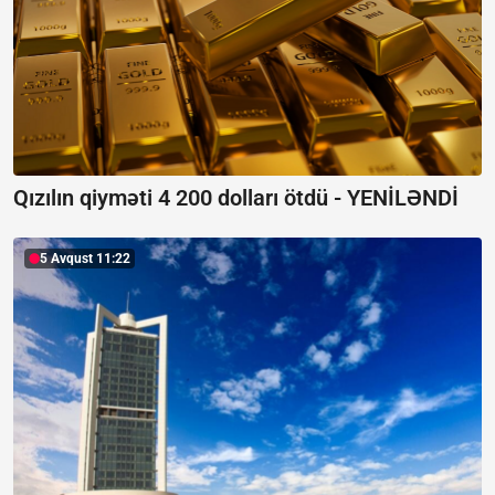
Qızılın qiyməti 4 200 dolları ötdü -
YENİLƏNDİ
5 Avqust 11:22