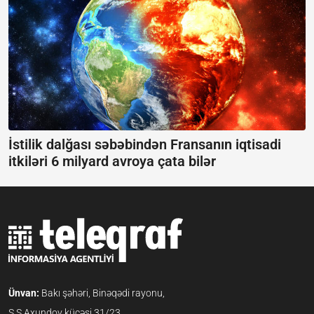
İstilik dalğası səbəbindən Fransanın iqtisadi
itkiləri 6 milyard avroya çata bilər
Ünvan:
Bakı şəhəri, Binəqədi rayonu,
S.S.Axundov küçəsi 31/23