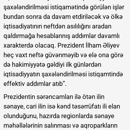
şaxələndirilməsi istiqamətində görülən işlər
bundan sonra da davam etdiriləcək və ölkə
iqtisadiyatının neftdən asılılığını aradan
qaldırmağa hesablannış addımlar davamlı
xarakterdə olacaq. Prezident İlham Əliyev
heç vaxt neftə güvənməyib və elə ona görə
də hakimiyyətə gəldiyi ilk günlərdən
iqtisadiyyatın şaxələndirilməsi istiqamtində
effektiv addımlar atıb”.
Prezidentin sərəncamları ilə ötən ilin
sənaye, cari ilin isə kənd təsərrüfatı ili elan
olunduğunu, hazırda regionlarda sənaye
məhəllələrinin salınması və aqroparkların