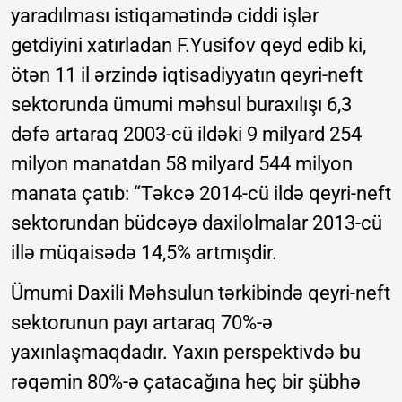
yaradılması istiqamətində ciddi işlər
getdiyini xatırladan F.Yusifov qeyd edib ki,
ötən 11 il ərzində iqtisadiyyatın qeyri-neft
sektorunda ümumi məhsul buraxılışı 6,3
dəfə artaraq 2003-cü ildəki 9 milyard 254
milyon manatdan 58 milyard 544 milyon
manata çatıb: “Təkcə 2014-cü ildə qeyri-neft
sektorundan büdcəyə daxilolmalar 2013-cü
illə müqaisədə 14,5% artmışdir.
Ümumi Daxili Məhsulun tərkibində qeyri-neft
sektorunun payı artaraq 70%-ə
yaxınlaşmaqdadır. Yaxın perspektivdə bu
rəqəmin 80%-ə çatacağına heç bir şübhə