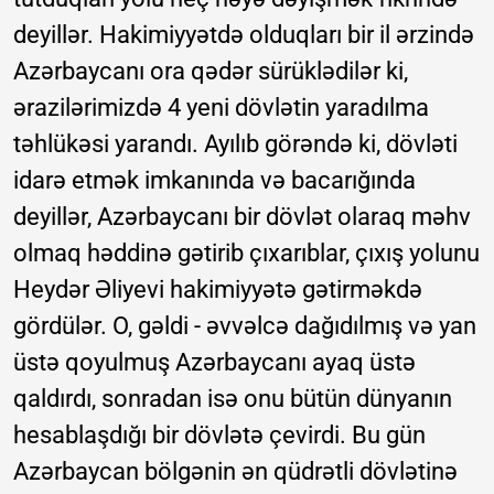
deyillər. Hakimiyyətdə olduqları bir il ərzində
Azərbaycanı ora qədər sürüklədilər ki,
ərazilərimizdə 4 yeni dövlətin yaradılma
təhlükəsi yarandı. Ayılıb görəndə ki, dövləti
idarə etmək imkanında və bacarığında
deyillər, Azərbaycanı bir dövlət olaraq məhv
olmaq həddinə gətirib çıxarıblar, çıxış yolunu
Heydər Əliyevi hakimiyyətə gətirməkdə
gördülər. O, gəldi - əvvəlcə dağıdılmış və yan
üstə qoyulmuş Azərbaycanı ayaq üstə
qaldırdı, sonradan isə onu bütün dünyanın
hesablaşdığı bir dövlətə çevirdi. Bu gün
Azərbaycan bölgənin ən qüdrətli dövlətinə