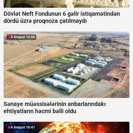
Dövlət Neft Fondunun 6 gəlir istiqamətindən
dördü üzrə proqnoza çatılmayıb
4 Avqust 16:56
Sənaye müəssisələrinin anbarlarındakı
ehtiyatların həcmi bəlli oldu
4 Avqust 16:41