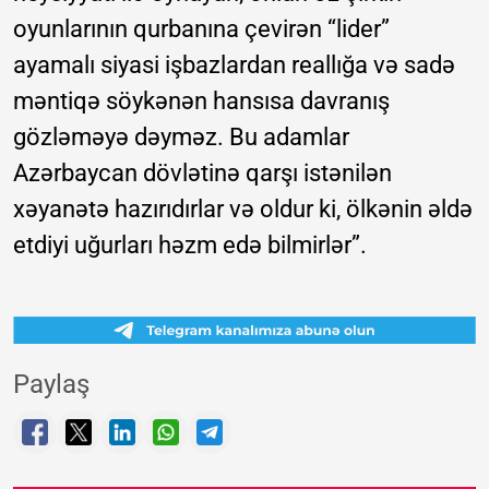
oyunlarının qurbanına çevirən “lider”
ayamalı siyasi işbazlardan reallığa və sadə
məntiqə söykənən hansısa davranış
gözləməyə dəyməz. Bu adamlar
Azərbaycan dövlətinə qarşı istənilən
xəyanətə hazırıdırlar və oldur ki, ölkənin əldə
etdiyi uğurları həzm edə bilmirlər”.
Paylaş