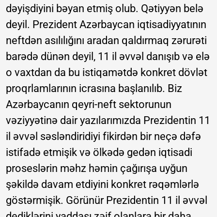
dəyişdiyini bəyan etmiş olub. Qətiyyən belə
deyil. Prezident Azərbaycan iqtisadiyyatının
neftdən asılılığını aradan qaldırmaq zərurəti
barədə dünən deyil, 11 il əvvəl danışıb və elə
o vaxtdan da bu istiqamətdə konkret dövlət
proqrlamlarının icrasına başlanılıb. Biz
Azərbaycanın qeyri-neft sektorunun
vəziyyətinə dair yazılarımızda Prezidentin 11
il əvvəl səsləndiridiyi fikirdən bir neçə dəfə
istifadə etmişik və ölkədə gedən iqtisadi
proseslərin məhz həmin çağırışa uyğun
şəkildə davam etdiyini konkret rəqəmlərlə
göstərmişik. Görünür Prezidentin 11 il əvvəl
dediklərini yaddaşı zəif olanlara bir daha