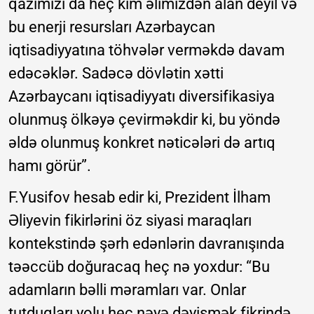
qazımızı da heç kim əlimizdən alan deyil və
bu enerji resursları Azərbaycan
iqtisadiyyatına töhvələr verməkdə davam
edəcəklər. Sadəcə dövlətin xətti
Azərbaycanı iqtisadiyyatı diversifikasiya
olunmuş ölkəyə çevirməkdir ki, bu yöndə
əldə olunmuş konkret nəticələri də artıq
hamı görür”.
F.Yusifov hesab edir ki, Prezident İlham
Əliyevin fikirlərini öz siyasi maraqları
kontekstində şərh edənlərin davranışında
təəccüb doğuracaq heç nə yoxdur: “Bu
adamların bəlli məramları var. Onlar
tutduqları yolu heç nəyə dəyişmək fikrində