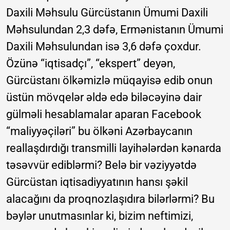
Daxili Məhsulu Gürcüstanın Ümumi Daxili
Məhsulundan 2,3 dəfə, Ermənistanın Ümumi
Daxili Məhsulundan isə 3,6 dəfə çoxdur.
Özünə “iqtisadçı”, “ekspert” deyən,
Gürcüstanı ölkəmizlə müqayisə edib onun
üstün mövqelər əldə edə biləcəyinə dair
gülməli hesablamalar aparan Facebook
“maliyyəçiləri” bu ölkəni Azərbaycanın
reallaşdırdığı transmilli layihələrdən kənarda
təsəvvür ediblərmi? Belə bir vəziyyətdə
Gürcüstan iqtisadiyyatının hansı şəkil
alacağını da proqnozlaşıdıra bilərlərmi? Bu
bəylər unutmasınlar ki, bizim neftimizi,