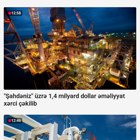
12:58
"Şahdəniz" üzrə 1,4 milyard dollar əməliyyat
xərci çəkilib
12:46