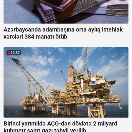
Azərbaycanda adambaşına orta aylıq istehlak
xərcləri 384 manatı ötüb
12:37
Birinci yarımildə AÇG-dən dövlətə 2 milyard
kubmetr səmt qazı təhvil verilib