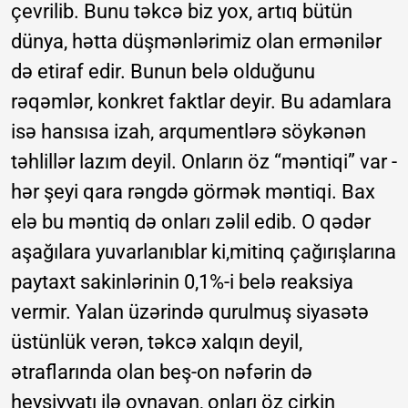
çevrilib. Bunu təkcə biz yox, artıq bütün
dünya, hətta düşmənlərimiz olan ermənilər
də etiraf edir. Bunun belə olduğunu
rəqəmlər, konkret faktlar deyir. Bu adamlara
isə hansısa izah, arqumentlərə söykənən
təhlillər lazım deyil. Onların öz “məntiqi” var -
hər şeyi qara rəngdə görmək məntiqi. Bax
elə bu məntiq də onları zəlil edib. O qədər
aşağılara yuvarlanıblar ki,mitinq çağırışlarına
paytaxt sakinlərinin 0,1%-i belə reaksiya
vermir. Yalan üzərində qurulmuş siyasətə
üstünlük verən, təkcə xalqın deyil,
ətraflarında olan beş-on nəfərin də
heysiyyatı ilə oynayan, onları öz çirkin