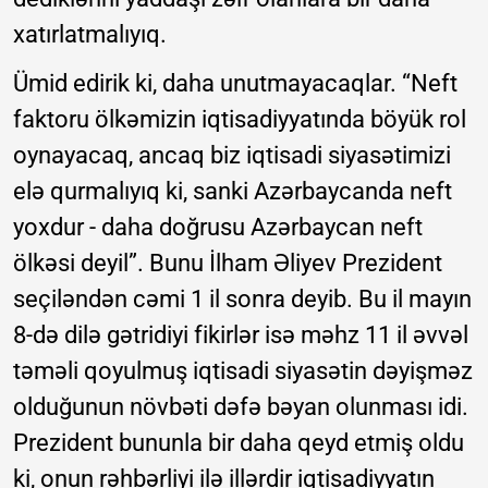
xatırlatmalıyıq.
Ümid edirik ki, daha unutmayacaqlar. “Neft
faktoru ölkəmizin iqtisadiyyatında böyük rol
oynayacaq, ancaq biz iqtisadi siyasətimizi
elə qurmalıyıq ki, sanki Azərbaycanda neft
yoxdur - daha doğrusu Azərbaycan neft
ölkəsi deyil”. Bunu İlham Əliyev Prezident
seçiləndən cəmi 1 il sonra deyib. Bu il mayın
8-də dilə gətridiyi fikirlər isə məhz 11 il əvvəl
təməli qoyulmuş iqtisadi siyasətin dəyişməz
olduğunun növbəti dəfə bəyan olunması idi.
Prezident bununla bir daha qeyd etmiş oldu
ki, onun rəhbərliyi ilə illərdir iqtisadiyyatın