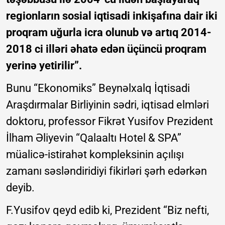
regionların sosial iqtisadi inkişafına dair iki
proqram uğurla icra olunub və artıq 2014-
2018 ci illəri əhatə edən üçüncü proqram
yerinə yetirilir”.
Bunu “Ekonomiks” Beynəlxalq İqtisadi
Araşdırmalar Birliyinin sədri, iqtisad elmləri
doktoru, professor Fikrət Yusifov Prezident
İlham Əliyevin “Qalaaltı Hotel & SPA”
müalicə-istirahət kompleksinin açılışı
zamanı səsləndiridiyi fikirləri şərh edərkən
deyib.
F.Yusifov qeyd edib ki, Prezident “Biz nefti,