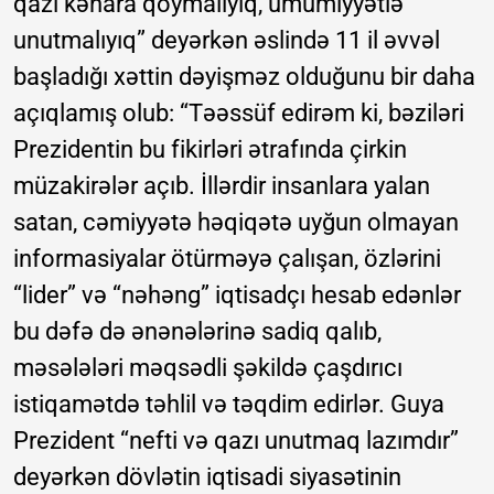
qazı kənara qoymalıyıq, ümumiyyətlə
unutmalıyıq” deyərkən əslində 11 il əvvəl
başladığı xəttin dəyişməz olduğunu bir daha
açıqlamış olub: “Təəssüf edirəm ki, bəziləri
Prezidentin bu fikirləri ətrafında çirkin
müzakirələr açıb. İllərdir insanlara yalan
satan, cəmiyyətə həqiqətə uyğun olmayan
informasiyalar ötürməyə çalışan, özlərini
“lider” və “nəhəng” iqtisadçı hesab edənlər
bu dəfə də ənənələrinə sadiq qalıb,
məsələləri məqsədli şəkildə çaşdırıcı
istiqamətdə təhlil və təqdim edirlər. Guya
Prezident “nefti və qazı unutmaq lazımdır”
deyərkən dövlətin iqtisadi siyasətinin