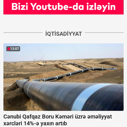
İQTISADIYYAT
13:07
Cənubi Qafqaz Boru Kəməri üzrə əməliyyat
xərcləri 14%-ə yaxın artıb