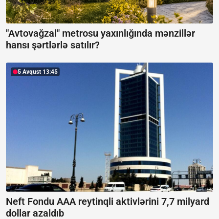
"Avtovağzal" metrosu yaxınlığında mənzillər
hansı şərtlərlə satılır?
5 Avqust 13:45
Neft Fondu AAA reytinqli aktivlərini 7,7 milyard
dollar azaldıb