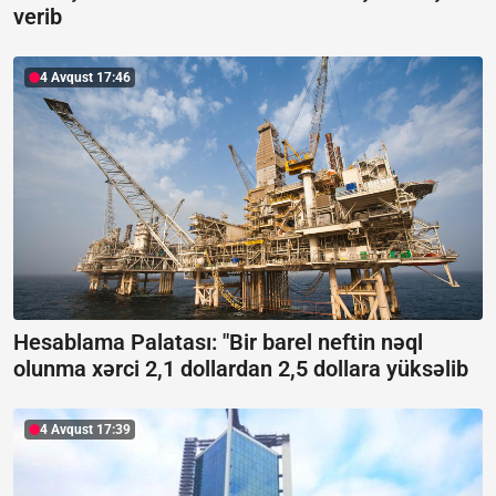
verib
4 Avqust 17:46
Hesablama Palatası: "Bir barel neftin nəql
olunma xərci 2,1 dollardan 2,5 dollara yüksəlib
4 Avqust 17:39