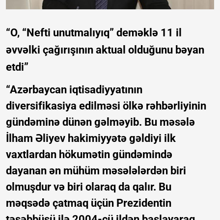
“O, “Nefti unutmalıyıq” deməklə 11 il
əvvəlki çağırışının aktual olduğunu bəyan
etdi”
“Azərbaycan iqtisadiyyatının
diversifikasiya edilməsi ölkə rəhbərliyinin
gündəminə dünən gəlməyib. Bu məsələ
İlham Əliyev hakimiyyətə gəldiyi ilk
vaxtlardan hökumətin gündəmində
dayanan ən mühüm məsələlərdən biri
olmuşdur və biri olaraq da qalır. Bu
məqsədə çatmaq üçün Prezidentin
təşəbbüsü ilə 2004-cü ildən başlayaraq