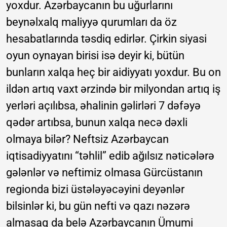
yoxdur. Azərbaycanın bu uğurlarını
beynəlxalq maliyyə qurumları da öz
hesabatlarında təsdiq edirlər. Çirkin siyasi
oyun oynayan birisi isə deyir ki, bütün
bunların xalqa heç bir aidiyyatı yoxdur. Bu on
ildən artıq vaxt ərzində bir milyondan artıq iş
yerləri açılıbsa, əhalinin gəlirləri 7 dəfəyə
qədər artıbsa, bunun xalqa necə dəxli
olmaya bilər? Neftsiz Azərbaycan
iqtisadiyyatını “təhlil” edib ağılsız nəticələrə
gələnlər və neftimiz olmasa Gürcüstanın
regionda bizi üstələyəcəyini deyənlər
bilsinlər ki, bu gün nefti və qazı nəzərə
almasaq da belə Azərbaycanın Ümumi