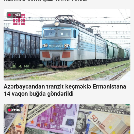
11:43
Azərbaycandan tranzit keçməklə Ermənistana
14 vaqon buğda göndərildi
09:06