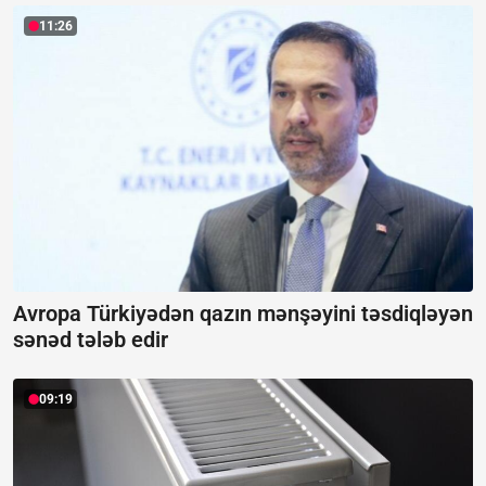
11:26
Avropa Türkiyədən qazın mənşəyini təsdiqləyən
sənəd tələb edir
09:19