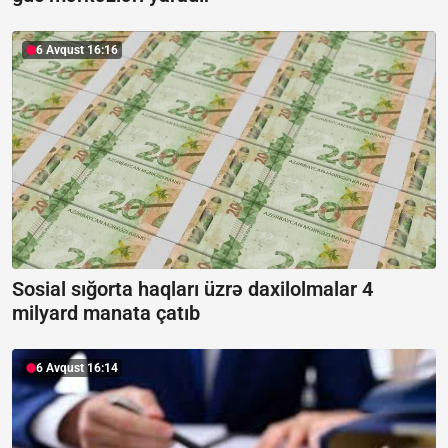
6 Avqust 16:16
Sosial sığorta haqları üzrə daxilolmalar 4
milyard manata çatıb
6 Avqust 16:14