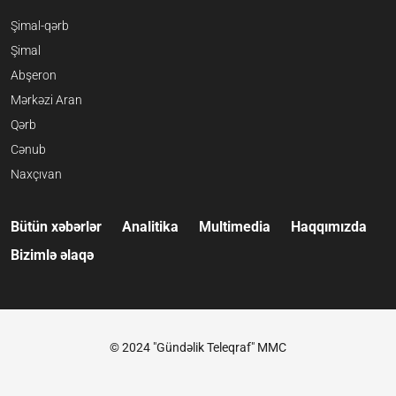
Şimal-qərb
Şimal
Abşeron
Mərkəzi Aran
Qərb
Cənub
Naxçıvan
Bütün xəbərlər
Analitika
Multimedia
Haqqımızda
Bizimlə əlaqə
© 2024 "Gündəlik Teleqraf" MMC