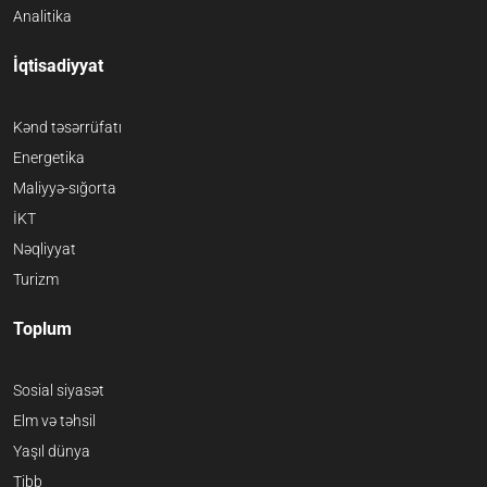
Analitika
İqtisadiyyat
Kənd təsərrüfatı
Energetika
Maliyyə-sığorta
İKT
Nəqliyyat
Turizm
Toplum
Sosial siyasət
Elm və təhsil
Yaşıl dünya
Tibb