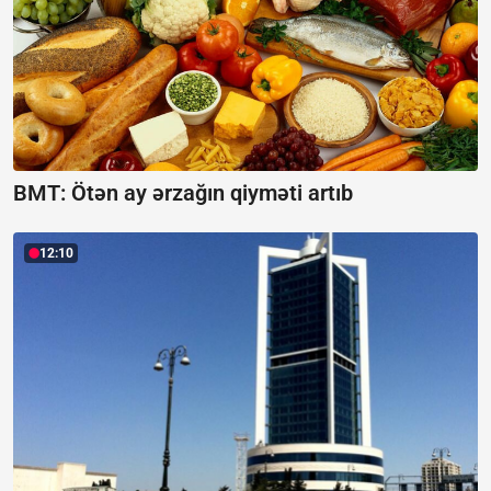
BMT: Ötən ay ərzağın qiyməti artıb
12:10