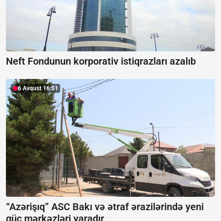
Neft Fondunun korporativ istiqrazları azalıb
6 Avqust 16:51
“Azərişıq” ASC Bakı və ətraf ərazilərində yeni
güc mərkəzləri yaradır