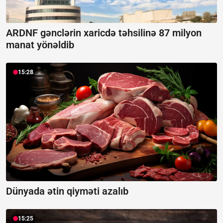
ARDNF gənclərin xaricdə təhsilinə 87 milyon
manat yönəldib
15:28
Dünyada ətin qiyməti azalıb
15:25