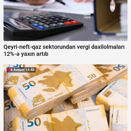
Qeyri-neft-qaz sektorundan vergi daxilolmaları
12%-ə yaxın artıb
6 Avqust 15:40