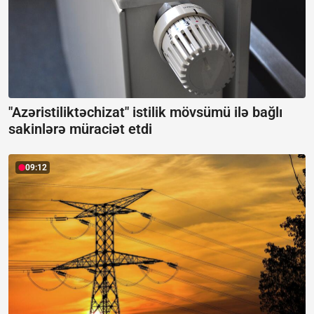
"Azəristiliktəchizat" istilik mövsümü ilə bağlı
sakinlərə müraciət etdi
09:12