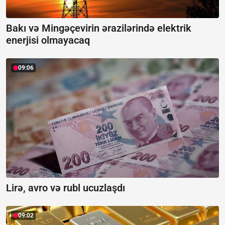
Bakı və Mingəçevirin ərazilərində elektrik
enerjisi olmayacaq
09:06
Lirə, avro və rubl ucuzlaşdı
09:02