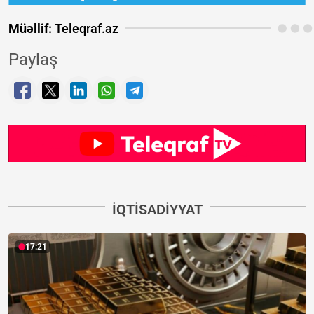
Müəllif:
Teleqraf.az
Paylaş
İQTISADIYYAT
17:21