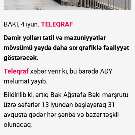
BAKI, 4 iyun.
TELEQRAF
Dəmir yolları tətil və məzuniyyətlər
mövsümü yayda daha sıx qrafiklə fəaliyyət
göstərəcək.
Teleqraf
xəbər verir ki, bu barədə ADY
məlumat yayıb.
Bildirilib ki, artıq Bak-Ağstafa-Bakı marşrutu
üzrə səfərlər 13 iyundan başlayaraq 31
avqusta qədər hər şənbə və bazar təşkil
olunacaq.