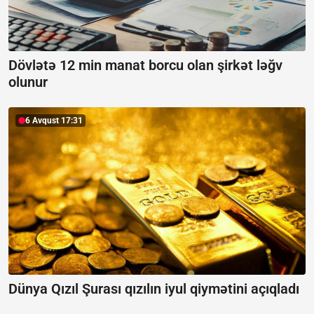
Dövlətə 12 min manat borcu olan şirkət ləğv
olunur
6 Avqust 17:31
Dünya Qızıl Şurası qızılın iyul qiymətini açıqladı