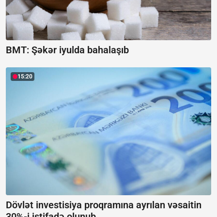
BMT: Şəkər iyulda bahalaşıb
15:20
Dövlət investisiya proqramına ayrılan vəsaitin
30%-i istifadə olunub