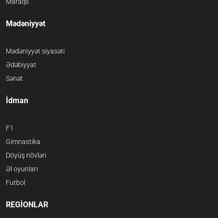
Maraqlı
Mədəniyyət
Mədəniyyət siyasəti
Ədəbiyyat
Sənət
İdman
F1
Gimnastika
Döyüş növləri
Əl oyunları
Futbol
REGİONLAR