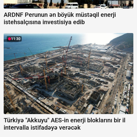
ARDNF Perunun ən böyük müstəqil enerji
istehsalçısına investisiya edib
11:30
Türkiyə "Akkuyu" AES-in enerji bloklarını bir il
intervalla istifadəyə verəcək