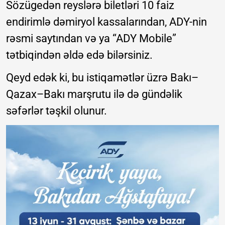
Sözügedən reyslərə biletləri 10 faiz
endirimlə dəmiryol kassalarından, ADY-nin
rəsmi saytından və ya “ADY Mobile”
tətbiqindən əldə edə bilərsiniz.
Qeyd edək ki, bu istiqamətlər üzrə Bakı–
Qazax–Bakı marşrutu ilə də gündəlik
səfərlər təşkil olunur.