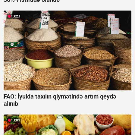
13:23
FAO: İyulda taxılın qiymətində artım qeydə
alınıb
13:01