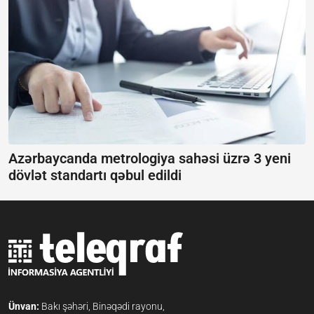
Azərbaycanda metrologiya sahəsi üzrə 3 yeni
dövlət standartı qəbul edildi
Ünvan:
Bakı şəhəri, Binəqədi rayonu,