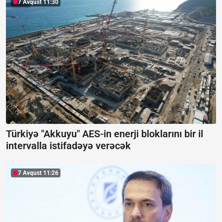
7 Avqust 11:30
Türkiyə "Akkuyu" AES-in enerji bloklarını bir il
intervalla istifadəyə verəcək
7 Avqust 11:26