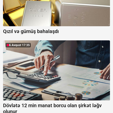
Qızıl və gümüş bahalaşdı
6 Avqust 17:35
Dövlətə 12 min manat borcu olan şirkət ləğv
olunur