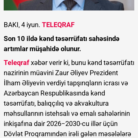
BAKI, 4 iyun.
TELEQRAF
Son 10 ildə kənd təsərrüfatı sahəsində
artımlar müşahidə olunur.
Teleqraf
xəbər verir ki, bunu kənd təsərrüfatı
nazirinin müavini Zaur Əliyev Prezident
İlham Əliyevin verdiyi tapşırıqların icrası və
Azərbaycan Respublikasında kənd
təsərrüfatı, balıqçılıq və akvakultura
məhsullarının istehsalı və emalı sahələrinin
inkişafına dair 2026−2030-cu illər üçün
Dövlət Proqramındən irəli gələn məsələlərə