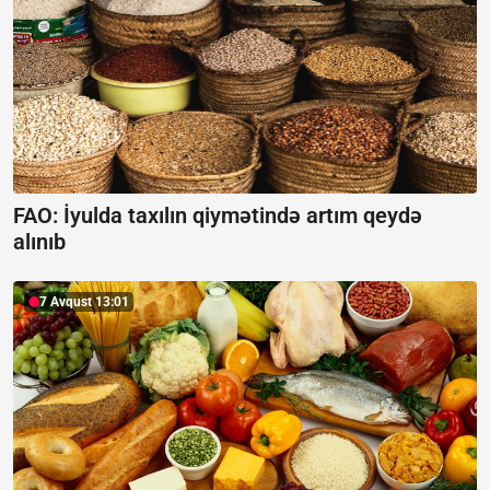
FAO: İyulda taxılın qiymətində artım qeydə
alınıb
7 Avqust 13:01