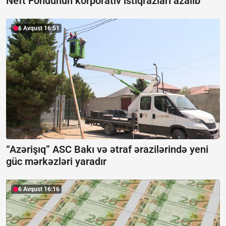
Neft Fondunun korporativ istiqrazları azalıb
6 Avqust 16:51
“Azərişıq” ASC Bakı və ətraf ərazilərində yeni
güc mərkəzləri yaradır
6 Avqust 16:16