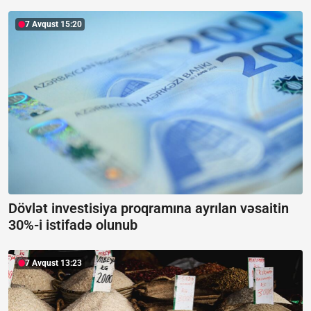
7 Avqust 15:20
Dövlət investisiya proqramına ayrılan vəsaitin
30%-i istifadə olunub
7 Avqust 13:23