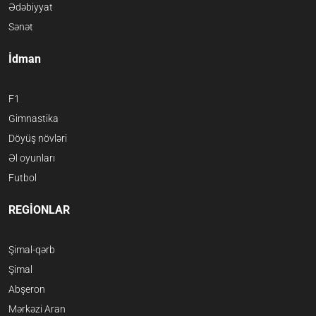
Ədəbiyyat
Sənət
İdman
F1
Gimnastika
Döyüş növləri
Əl oyunları
Futbol
REGİONLAR
Şimal-qərb
Şimal
Abşeron
Mərkəzi Aran