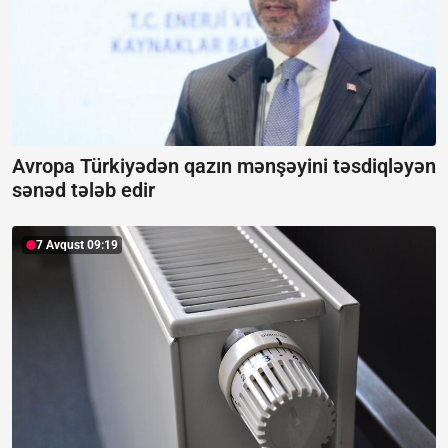
Avropa Türkiyədən qazın mənşəyini təsdiqləyən
sənəd tələb edir
7 Avqust 09:19