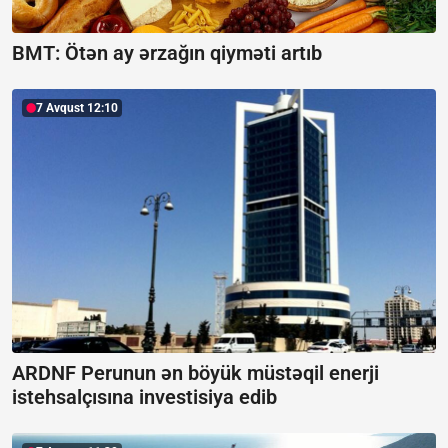
BMT: Ötən ay ərzağın qiyməti artıb
7 Avqust 12:10
ARDNF Perunun ən böyük müstəqil enerji
istehsalçısına investisiya edib