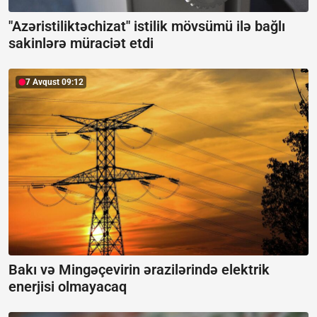
"Azəristiliktəchizat" istilik mövsümü ilə bağlı
sakinlərə müraciət etdi
7 Avqust 09:12
Bakı və Mingəçevirin ərazilərində elektrik
enerjisi olmayacaq