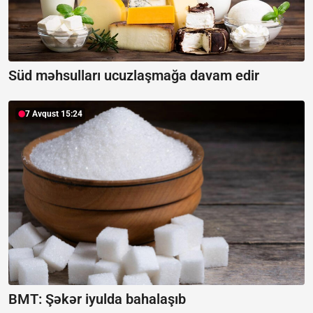
Süd məhsulları ucuzlaşmağa davam edir
7 Avqust 15:24
BMT: Şəkər iyulda bahalaşıb