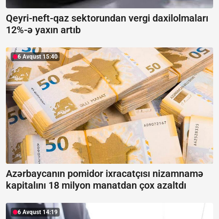
Qeyri-neft-qaz sektorundan vergi daxilolmaları
12%-ə yaxın artıb
6 Avqust 15:40
Azərbaycanın pomidor ixracatçısı nizamnamə
kapitalını 18 milyon manatdan çox azaltdı
6 Avqust 14:19