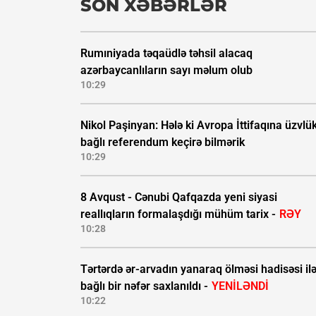
SON XƏBƏRLƏR
Rumıniyada təqaüdlə təhsil alacaq
azərbaycanlıların sayı məlum olub
10:29
Nikol Paşinyan: Hələ ki Avropa İttifaqına üzvlü
bağlı referendum keçirə bilmərik
10:29
8 Avqust - Cənubi Qafqazda yeni siyasi
reallıqların formalaşdığı mühüm tarix -
RƏY
10:28
Tərtərdə ər-arvadın yanaraq ölməsi hadisəsi il
bağlı bir nəfər saxlanıldı -
YENİLƏNDİ
10:22