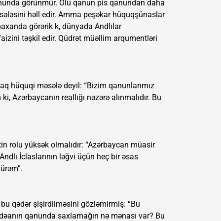
 fonunda görünmür. Ölü qanun pis qanundan daha
əsələsini həll edir. Amma peşəkar hüquqşünaslar
baxanda görərik k, dünyada Andlılar
aizini təşkil edir. Qüdrət müəllim arqumentləri
caq hüquqi məsələ deyil: “Bizim qanunlarımız
i, Azərbaycanın reallığı nəzərə alınmalıdır. Bu
tin rolu yüksək olmalıdır: “Azərbaycan müasir
Andlı İclaslarının ləğvi üçün heç bir əsas
mürəm”.
n bu qədər şişirdilməsini gözləmirmiş: “Bu
 müddəanın qanunda saxlamağın nə mənası var? Bu