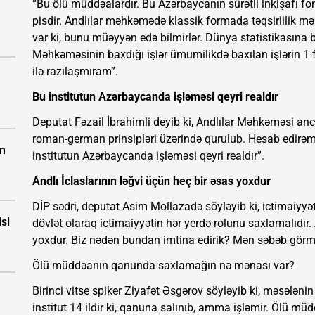
“Bu ölü müddəalardır. Bu Azərbaycanın sürətli inkişafı
pisdir. Andlılar məhkəmədə klassik formada təqsirlilik m
var ki, bunu müəyyən edə bilmirlər. Dünya statistikasına 
Məhkəməsinin baxdığı işlər ümumilikdə baxılan işlərin 1 f
ilə razılaşmıram”.
Bu institutun Azərbaycanda işləməsi qeyri realdır
Deputat Fəzail İbrahimli deyib ki, Andlılar Məhkəməsi an
roman-german prinsipləri üzərində qurulub. Hesab edirəm k
ın
institutun Azərbaycanda işləməsi qeyri realdır”.
Andlı İclaslarının ləğvi üçün heç bir əsas yoxdur
DİP sədri, deputat Asim Mollazadə söyləyib ki, ictimaiyyə
isi
dövlət olaraq ictimaiyyətin hər yerdə rolunu saxlamalıdır. 
yoxdur. Biz nədən bundan imtina edirik? Mən səbəb gör
Ölü müddəanın qanunda saxlamağın nə mənası var?
Birinci vitse spiker Ziyafət Əsgərov söyləyib ki, məsələni
institut 14 ildir ki, qanuna salınıb, amma işləmir. Ölü