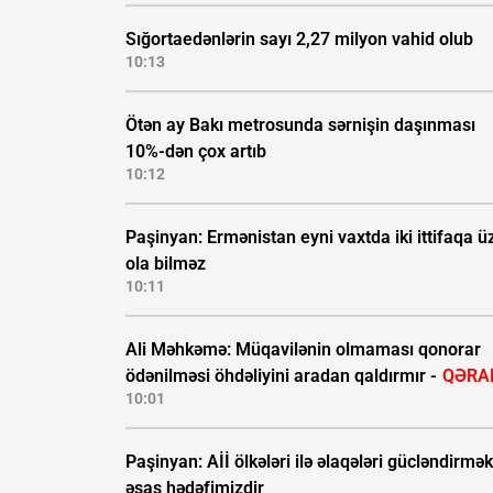
Sığortaedənlərin sayı 2,27 milyon vahid olub
10:13
Ötən ay Bakı metrosunda sərnişin daşınması
10%-dən çox artıb
10:12
Paşinyan: Ermənistan eyni vaxtda iki ittifaqa ü
ola bilməz
10:11
Ali Məhkəmə: Müqavilənin olmaması qonorar
ödənilməsi öhdəliyini aradan qaldırmır -
QƏRA
10:01
Paşinyan: Aİİ ölkələri ilə əlaqələri gücləndirmək
əsas hədəfimizdir