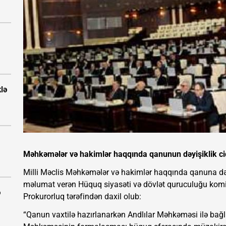
klə
Məhkəmələr və hakimlər haqqında qanunun dəyişiklik ci
Milli Məclis Məhkəmələr və hakimlər haqqında qanuna dəy
məlumat verən Hüquq siyasəti və dövlət quruculuğu komitə
ə
Prokurorluq tərəfindən daxil olub:
“Qanun vaxtilə hazırlanarkən Andlılar Məhkəməsi ilə bağlı