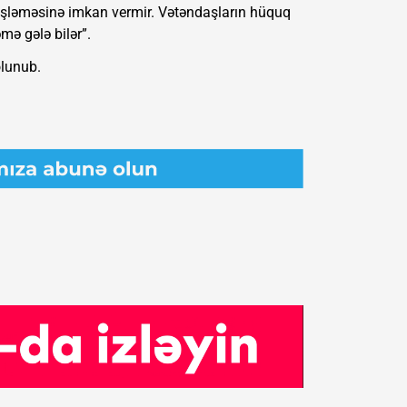
 işləməsinə imkan vermir. Vətəndaşların hüquq
ə gələ bilər”.
olunub.