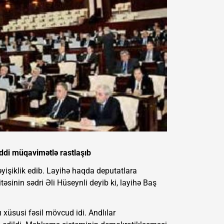
ddi müqavimətlə rastlaşıb
işiklik edib. Layihə haqda deputatlara
sinin sədri Əli Hüseynli deyib ki, layihə Baş
 xüsusi fəsil mövcud idi. Andlılar