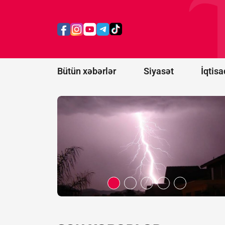
ildırım
vurması
nəticəsində
ölənlərin
sayı 20-yə
çatıb
Bütün xəbərlər
Siyasət
İqtisa