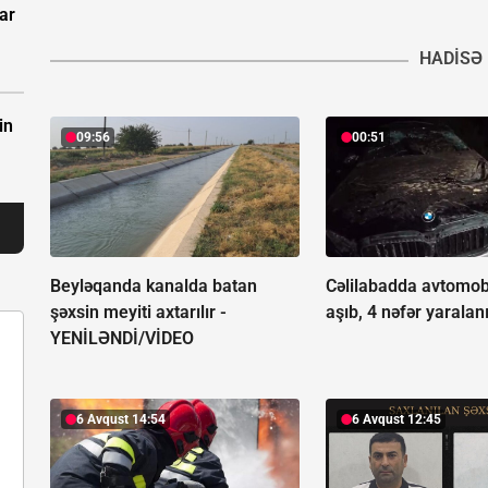
ar
HADISƏ
in
09:56
00:51
Beyləqanda kanalda batan
Cəlilabadda avtomob
şəxsin meyiti axtarılır -
aşıb, 4 nəfər yaralan
YENİLƏNDİ/VİDEO
6 Avqust 14:54
6 Avqust 12:45