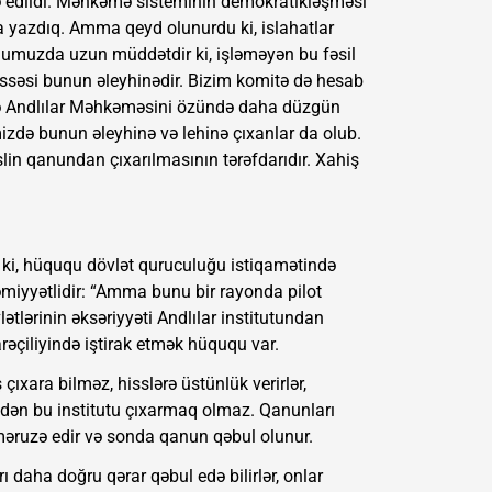
edildi. Məhkəmə sisteminin demokratikləşməsi
a yazdıq. Amma qeyd olunurdu ki, islahatlar
umuzda uzun müddətdir ki, işləməyən bu fəsil
ssəsi bunun əleyhinədir. Bizim komitə də hesab
ndə Andlılar Məhkəməsini özündə daha düzgün
zdə bunun əleyhinə və lehinə çıxanlar da olub.
lin qanundan çıxarılmasının tərəfdarıdır. Xahiş
ki, hüququ dövlət quruculuğu istiqamətində
miyyətlidir: “Amma bunu bir rayonda pilot
ətlərinin əksəriyyəti Andlılar institutundan
arəçiliyində iştirak etmək hüququ var.
 çıxara bilməz, hisslərə üstünlük verirlər,
ndən bu institutu çıxarmaq olmaz. Qanunları
əruzə edir və sonda qanun qəbul olunur.
ı daha doğru qərar qəbul edə bilirlər, onlar