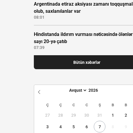
Argentinada etiraz aksiyası zamanı toqquşmal
olub, saxlanılanlar var
08:01
Hindistanda ildırım vurması nəticəsində ölənlər
sayı 20-yə çatıb
07:39
Bütün xəbərlər
Ç
Ç
C
C
Ş
B
B
27
28
29
30
31
1
2
3
4
5
6
7
8
9