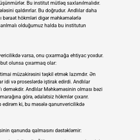
şünmürlər. Bu institut mütləq saxlanılmalıdır.
sini qaldırırlar. Bu doğrudur. Andlılar daha
ğı bəraət hökmləri digər məhkəmələrlə
arılmalı olduğumuz halda bu institutun
vericilikdə varsa, onu çıxarmağa ehtiyac yoxdur.
but olunsa çıxarmaq olar:
imai müzakirəsini təşkil etmək lazımdır. Ən
di və proseslərdə iştirak edirdi. Andlılar
fı deməkdir. Andlılar Məhkəməsinin olması bəzi
si marağına görə, ədalətsiz hökmlər çıxarır.
 edirəm ki, bu məsələ qanunvericilikdə
əsinin qanunda qalmasını dəstəkləmir: