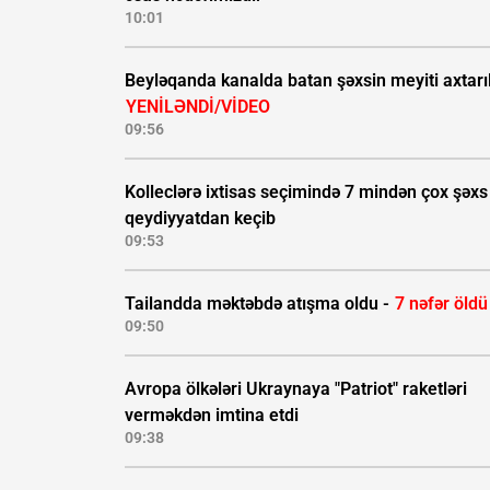
10:01
Beyləqanda kanalda batan şəxsin meyiti axtarıl
YENİLƏNDİ/VİDEO
09:56
Kolleclərə ixtisas seçimində 7 mindən çox şəxs
qeydiyyatdan keçib
09:53
Tailandda məktəbdə atışma oldu -
7 nəfər öldü
09:50
Avropa ölkələri Ukraynaya "Patriot" raketləri
verməkdən imtina etdi
09:38