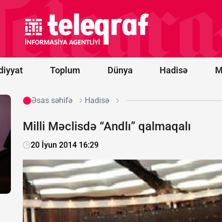
idxalına
15 faizlik
gömrük
rüsumu
tətbiq
edib
diyyat
Toplum
Dünya
Hadisə
M
Əsas səhifə
Hadisə
Milli Məclisdə “Andlı” qalmaqalı
20 İyun 2014 16:29