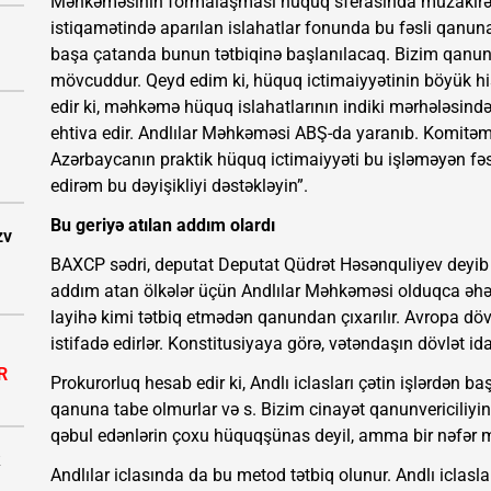
Məhkəməsinin formalaşması hüquq sferasında müzakirə 
istiqamətində aparılan islahatlar fonunda bu fəsli qanun
başa çatanda bunun tətbiqinə başlanılacaq. Bizim qanun
mövcuddur. Qeyd edim ki, hüquq ictimaiyyətinin böyük hi
edir ki, məhkəmə hüquq islahatlarının indiki mərhələsi
ehtiva edir. Andlılar Məhkəməsi ABŞ-da yaranıb. Komitəmi
Azərbaycanın praktik hüquq ictimaiyyəti bu işləməyən fəs
edirəm bu dəyişikliyi dəstəkləyin”.
Bu geriyə atılan addım olardı
zv
BAXCP sədri, deputat Deputat Qüdrət Həsənquliyev deyib 
addım atan ölkələr üçün Andlılar Məhkəməsi olduqca əhə
layihə kimi tətbiq etmədən qanundan çıxarılır. Avropa dövl
istifadə edirlər. Konstitusiyaya görə, vətəndaşın dövlət id
R
Prokurorluq hesab edir ki, Andlı iclasları çətin işlərdən baş
qanuna tabe olmurlar və s. Bizim cinayət qanunvericiliyi
qəbul edənlərin çoxu hüquqşünas deyil, amma bir nəfər m
Andlılar iclasında da bu metod tətbiq olunur. Andlı iclaslar