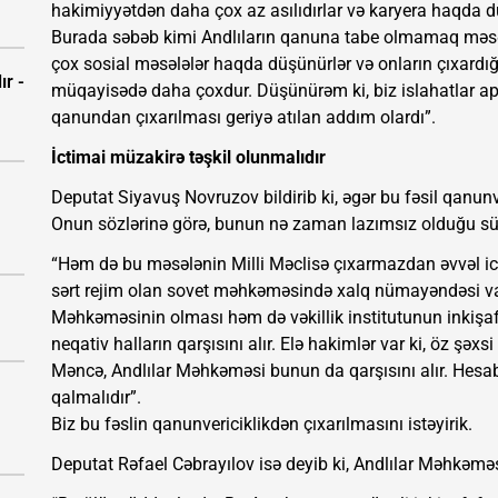
hakimiyyətdən daha çox az asılıdırlar və karyera haqda dü
Burada səbəb kimi Andlıların qanuna tabe olmamaq məsələ
çox sosial məsələlər haqda düşünürlər və onların çıxardı
ır -
müqayisədə daha çoxdur. Düşünürəm ki, biz islahatlar ap
qanundan çıxarılması geriyə atılan addım olardı”.
İctimai müzakirə təşkil olunmalıdır
Deputat Siyavuş Novruzov bildirib ki, əgər bu fəsil qanun
Onun sözlərinə görə, bunun nə zaman lazımsız olduğu sü
“Həm də bu məsələnin Milli Məclisə çıxarmazdan əvvəl ict
sərt rejim olan sovet məhkəməsində xalq nümayəndəsi var i
Məhkəməsinin olması həm də vəkillik institutunun inkişa
neqativ halların qarşısını alır. Elə hakimlər var ki, öz şəx
Məncə, Andlılar Məhkəməsi bunun da qarşısını alır. Hesab
qalmalıdır”.
Biz bu fəslin qanunvericiklikdən çıxarılmasını istəyirik.
Deputat Rəfael Cəbrayılov isə deyib ki, Andlılar Məhkəm