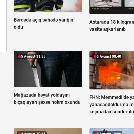
Bərdədə açıq sahədə yanğın
Astarada 18 kiloqra
oldu
vasitə aşkarlanıb
5 Avqust 11:55
5 Avqust 08:40
Mağazada həyat yoldaşını
FHN: Məmmədlidə y
bıçaqlayan şəxsə hökm oxundu
yanacaqdoldurma m
keçmədən söndürül
4 Avqust 10:16
4 Avqust 10:00