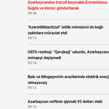
Azərbaycandan tranzit keçməklə Ermənistana
buğda və kömür göndəriləcək
09:38
"Azəristiliktəchizat" istilik mövsümü ilə bağlı
sakinlərə müraciət etdi
09:19
UEFA reytinqi: “Qarabağ” uduzdu, Azərbaycan
mövqeyi dəyişmədi
09:18
Bakı və Mingəçevirin ərazilərində elektrik enerj
olmayacaq
09:12
Azərbaycan neftinin qiyməti 93 dolları ötdü
09:12