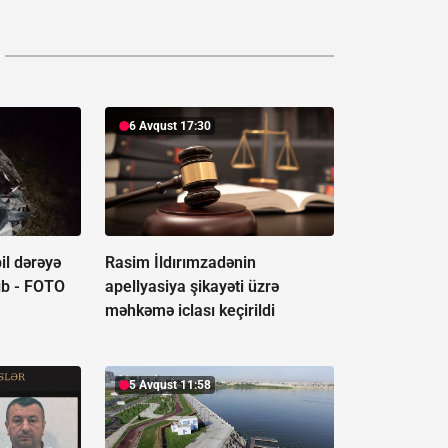
6 Avqust 17:30
il dərəyə
Rasim İldırımzadənin
ıb -
FOTO
apellyasiya şikayəti üzrə
məhkəmə iclası keçirildi
5 Avqust 11:58