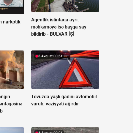
Agentlik istintaqa ayrı,
m narkotik
məhkəməyə isə başqa say
bildirib -
BULVAR İŞİ
5 Avqust 00:51
anğın
Tovuzda yaşlı qadını avtomobil
əntəqəsinə
vurub, vəziyyəti ağırdır
üb
4 Avqust 09:21