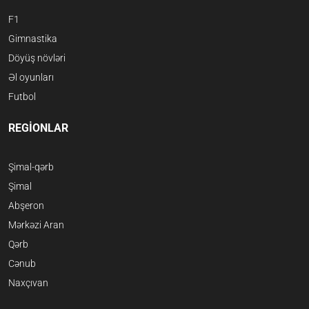
F1
Gimnastika
Döyüş növləri
Əl oyunları
Futbol
REGİONLAR
Şimal-qərb
Şimal
Abşeron
Mərkəzi Aran
Qərb
Cənub
Naxçıvan