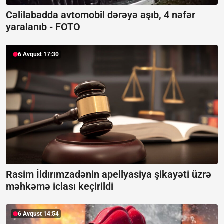
Cəlilabadda avtomobil dərəyə aşıb, 4 nəfər
yaralanıb -
FOTO
6 Avqust 17:30
Rasim İldırımzadənin apellyasiya şikayəti üzrə
məhkəmə iclası keçirildi
6 Avqust 14:54