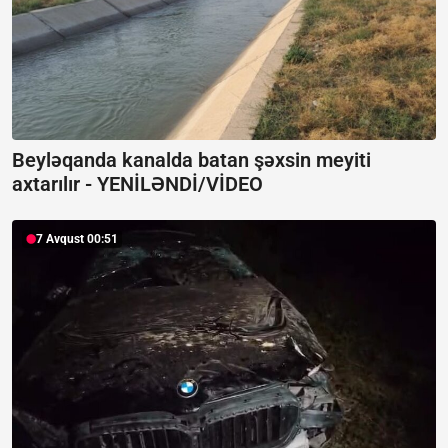
Beyləqanda kanalda batan şəxsin meyiti
axtarılır -
YENİLƏNDİ/VİDEO
7 Avqust 00:51