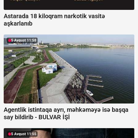
Astarada 18 kiloqram narkotik vasitə
aşkarlanıb
5 Avqust 11:58
Agentlik istintaqa ayrı, məhkəməyə isə başqa
say bildirib -
BULVAR İŞİ
5 Avqust 11:55