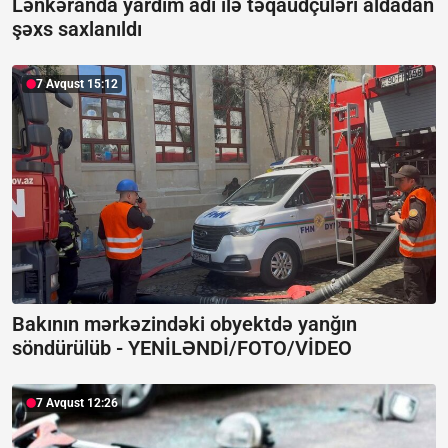
Lənkəranda yardım adı ilə təqaüdçüləri aldadan
şəxs saxlanıldı
7 Avqust 15:12
Bakının mərkəzindəki obyektdə yanğın
söndürülüb -
YENİLƏNDİ/FOTO/VİDEO
7 Avqust 12:26