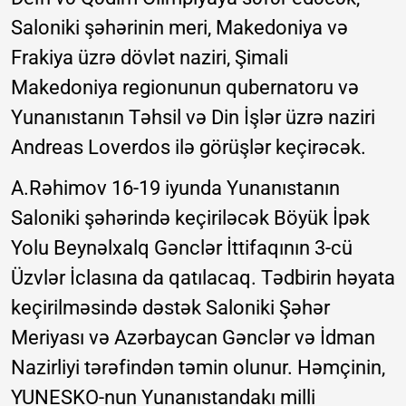
Saloniki şəhərinin meri, Makedoniya və
Frakiya üzrə dövlət naziri, Şimali
Makedoniya regionunun qubernatoru və
Yunanıstanın Təhsil və Din İşlər üzrə naziri
Andreas Loverdos ilə görüşlər keçirəcək.
A.Rəhimov 16-19 iyunda Yunanıstanın
Saloniki şəhərində keçiriləcək Böyük İpək
Yolu Beynəlxalq Gənclər İttifaqının 3-cü
Üzvlər İclasına da qatılacaq. Tədbirin həyata
keçirilməsində dəstək Saloniki Şəhər
Meriyası və Azərbaycan Gənclər və İdman
Nazirliyi tərəfindən təmin olunur. Həmçinin,
YUNESKO-nun Yunanıstandakı milli