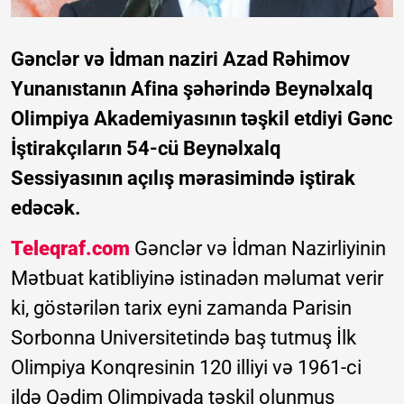
Gənclər və İdman naziri Azad Rəhimov
Yunanıstanın Afina şəhərində Beynəlxalq
Olimpiya Akademiyasının təşkil etdiyi Gənc
İştirakçıların 54-cü Beynəlxalq
Sessiyasının açılış mərasimində iştirak
edəcək.
Teleqraf.com
Gənclər və İdman Nazirliyinin
Mətbuat katibliyinə istinadən məlumat verir
ki, göstərilən tarix eyni zamanda Parisin
Sorbonna Universitetində baş tutmuş İlk
Olimpiya Konqresinin 120 illiyi və 1961-ci
ildə Qədim Olimpiyada təşkil olunmuş