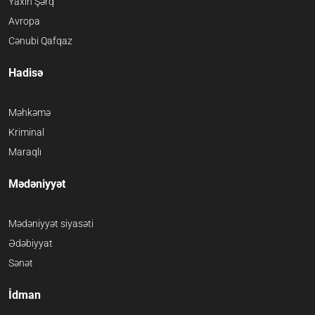
Yaxın Şərq
Avropa
Cənubi Qafqaz
Hadisə
Məhkəmə
Kriminal
Maraqlı
Mədəniyyət
Mədəniyyət siyasəti
Ədəbiyyat
Sənət
İdman