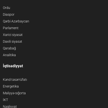
Ordu
Diaspor
Qərbi Azərbaycan
Parlament
Xarici siyasət
Daxili siyasət
Qarabağ
Analitika
İqtisadiyyat
Kənd təsərrüfatı
Energetika
Maliyyə-sığorta
İKT
Nəqliyyat