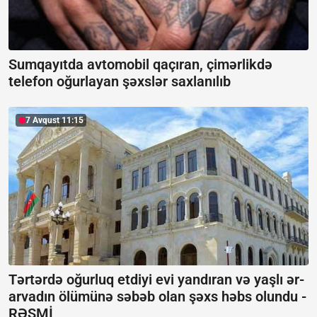
Sumqayıtda avtomobil qaçıran, çimərlikdə
telefon oğurlayan şəxslər saxlanılıb
7 Avqust 11:15
Tərtərdə oğurluq etdiyi evi yandıran və yaşlı ər-
arvadın ölümünə səbəb olan şəxs həbs olundu -
RƏSMİ