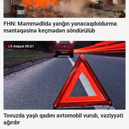
FHN: Məmmədlidə yanğın yanacaqdoldurma
məntəqəsinə keçmədən söndürülüb
5 Avqust 00:51
Tovuzda yaşlı qadını avtomobil vurub, vəziyyəti
ağırdır