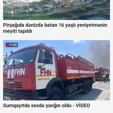
Pirşağıda dənizdə batan 16 yaşlı yeniyetmənin
meyiti tapıldı
11:05
Sumqayıtda sexdə yanğın oldu -
VİDEO