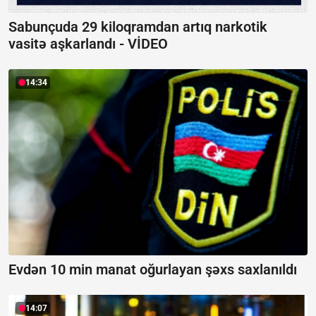
Sabunçuda 29 kiloqramdan artıq narkotik
vasitə aşkarlandı -
VİDEO
14:34
Evdən 10 min manat oğurlayan şəxs saxlanıldı
14:07