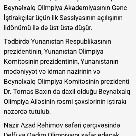
Beynəlxalq Olimpiya Akademiyasının Gənc
İştirakçılar üçün ilk Sessiyasının açılışının
ildönümü ilə də üst-üstə düşür.
Tədbirdə Yunanıstan Respublikasının
prezidentinin, Yunanıstan Olimpiya
Komitəsinin prezidentinin, Yunanıstanın
mədəniyyət və idman nazirinin və
Beynəlxalq Olimpiya Komitəsinin prezidenti
Dr. Tomas Baxın da daxil olduğu Beynəlxalq
Olimpiya Ailəsinin rəsmi şəxslərinin iştirakı
nəzərdə tutulub.
Nazir Azad Rəhimov səfəri çərçivəsində
Delfi və Qədim Olimpiyaya səfər edəcək,