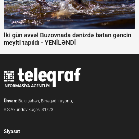
İki gün əvvəl Buzovnada dənizdə batan gəncin
meyiti tapıldı -
YENİLƏNDİ
Ünvan:
Bakı şəhəri, Binəqədi rayonu,
S.S.Axundov küçəsi 31/23
Siyasət