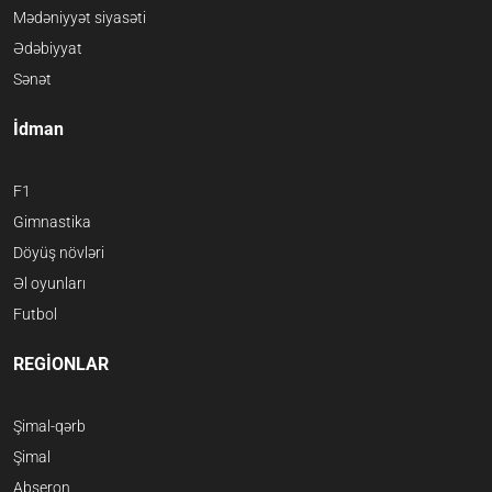
Mədəniyyət siyasəti
Ədəbiyyat
Sənət
İdman
F1
Gimnastika
Döyüş növləri
Əl oyunları
Futbol
REGİONLAR
Şimal-qərb
Şimal
Abşeron