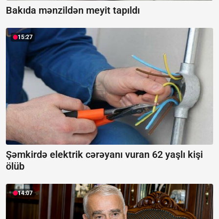
Bakıda mənzildən meyit tapıldı
15:27
Şəmkirdə elektrik cərəyanı vuran 62 yaşlı kişi
ölüb
14:07