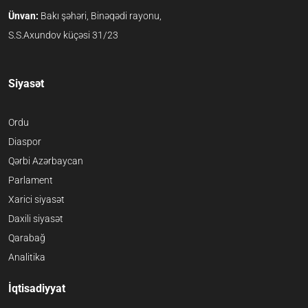
Ünvan:
Bakı şəhəri, Binəqədi rayonu,
S.S.Axundov küçəsi 31/23
Siyasət
Ordu
Diaspor
Qərbi Azərbaycan
Parlament
Xarici siyasət
Daxili siyasət
Qarabağ
Analitika
İqtisadiyyat