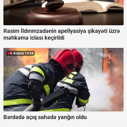
Rasim İldırımzadənin apellyasiya şikayəti üzrə
məhkəmə iclası keçirildi
6 Avqust 14:54
Bərdədə açıq sahədə yanğın oldu