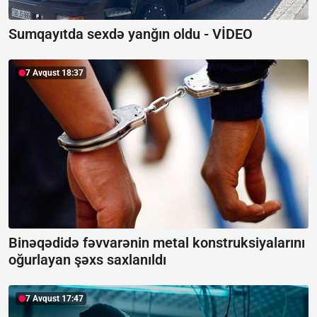
Sumqayıtda sexdə yanğın oldu -
VİDEO
7 Avqust 18:37
Binəqədidə fəvvarənin metal konstruksiyalarını
oğurlayan şəxs saxlanıldı
7 Avqust 17:47