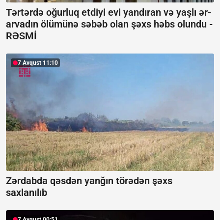
Tərtərdə oğurluq etdiyi evi yandıran və yaşlı ər-
arvadın ölümünə səbəb olan şəxs həbs olundu -
RƏSMİ
7 Avqust 11:10
Zərdabda qəsdən yanğın törədən şəxs
saxlanılıb
7 Avqust 00:51