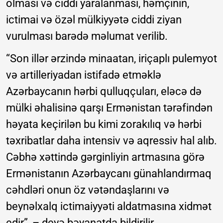
olması və ciddi yaralanması, həmçinin,
ictimai və özəl mülkiyyətə ciddi ziyan
vurulması barədə məlumat verilib.
“Son illər ərzində minaatan, iriçaplı pulemyot
və artilleriyadan istifadə etməklə
Azərbaycanın hərbi qulluqçuları, eləcə də
mülki əhalisinə qarşı Ermənistan tərəfindən
həyata keçirilən bu kimi zorakılıq və hərbi
təxribatlar daha intensiv və aqressiv hal alıb.
Cəbhə xəttində gərginliyin artmasına görə
Ermənistanın Azərbaycanı günahlandırmaq
cəhdləri onun öz vətəndaşlarını və
beynəlxalq ictimaiyyəti aldatmasına xidmət
edir”, – deyə bəyanatda bildirilir.