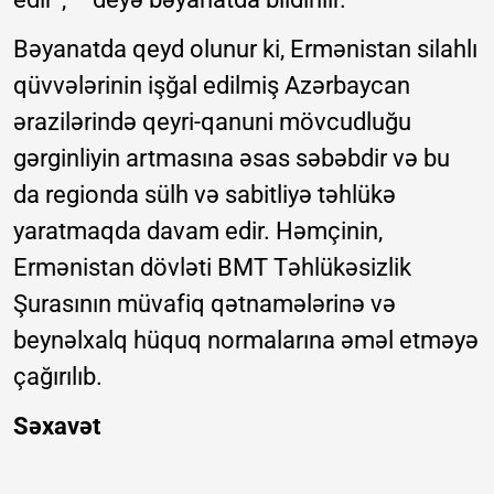
Bəyanatda qeyd olunur ki, Ermənistan silahlı
qüvvələrinin işğal edilmiş Azərbaycan
ərazilərində qeyri-qanuni mövcudluğu
gərginliyin artmasına əsas səbəbdir və bu
da regionda sülh və sabitliyə təhlükə
yaratmaqda davam edir. Həmçinin,
Ermənistan dövləti BMT Təhlükəsizlik
Şurasının müvafiq qətnamələrinə və
beynəlxalq hüquq normalarına əməl etməyə
çağırılıb.
Səxavət