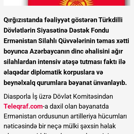
Qırğızıstanda fəaliyyət göstərən Türkdilli
Dövlətlərin Siyasətinə Dəstək Fondu
Ermənistan Silahlı Qüvvələrinin təmas xətti
boyunca Azərbaycanın dinc əhalisini ağır
silahlardan intensiv atəşə tutması faktı ilə
əlaqədar diplomatik korpuslara və
beynəlxalq qurumlara bəyanat ünvanlayıb.
Diasporla İş üzrə Dövlət Komitəsindən
Teleqraf.com
-a daxil olan bəyanatda
Ermənistan ordusunun artilleriya hücumları
nəticəsində bir neçə mülki şəxsin həlak