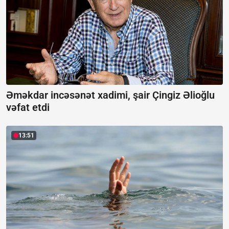
Əməkdar incəsənət xadimi, şair Çingiz Əlioğlu
vəfat etdi
13:51