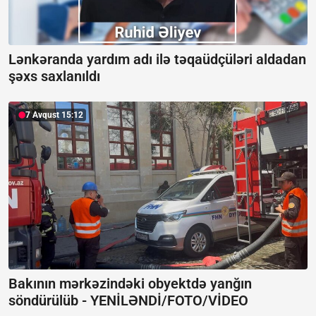
Lənkəranda yardım adı ilə təqaüdçüləri aldadan
şəxs saxlanıldı
7 Avqust 15:12
Bakının mərkəzindəki obyektdə yanğın
söndürülüb -
YENİLƏNDİ/FOTO/VİDEO