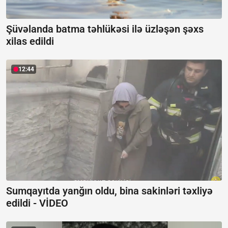
Şüvəlanda batma təhlükəsi ilə üzləşən şəxs
xilas edildi
12:44
Sumqayıtda yanğın oldu, bina sakinləri təxliyə
edildi -
VİDEO