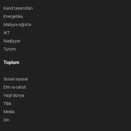
Kənd təsərrüfatı
Energetika
Maliyyə-sığorta
İKT
Nəqliyyat
Turizm
Toplum
Sosial siyasət
Elm və təhsil
Yaşıl dünya
Tibb
Media
Din