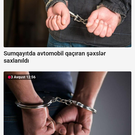
Sumqayıtda avtomobil qaçıran şəxslər
saxlanıldı
3 Avqust 12:56