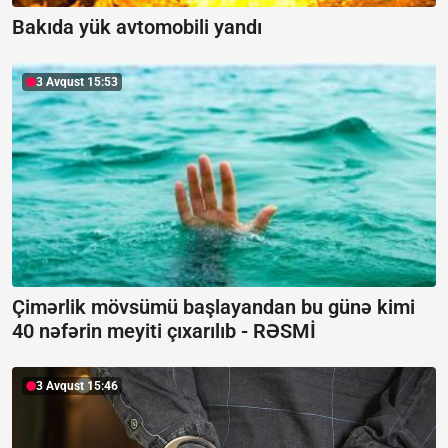
Bakıda yük avtomobili yandı
3 Avqust 15:53
Çimərlik mövsümü başlayandan bu günə kimi
40 nəfərin meyiti çıxarılıb -
RƏSMİ
3 Avqust 15:46