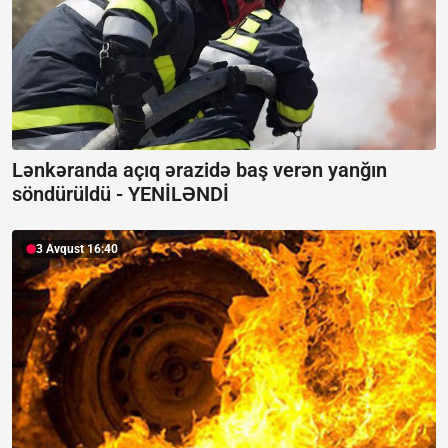
Lənkəranda açıq ərazidə baş verən yanğın
söndürüldü -
YENİLƏNDİ
3 Avqust 16:40