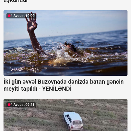
4 Avqust 10:00
İki gün əvvəl Buzovnada dənizdə batan gəncin
meyiti tapıldı -
YENİLƏNDİ
4 Avqust 09:21