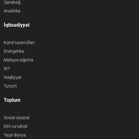
Qarabağ
Analitika
İqtisadiyyat
Kənd təsərrüfatı
Energetika
Maliyyə-sığorta
İKT
Nəqliyyat
Turizm
Toplum
Sosial siyasət
Elm və təhsil
Yaşıl dünya