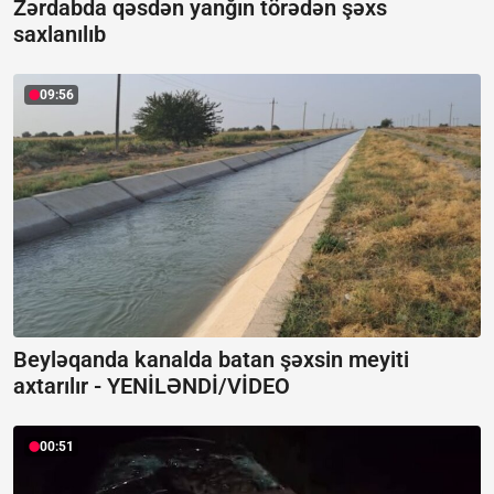
Zərdabda qəsdən yanğın törədən şəxs
saxlanılıb
09:56
Beyləqanda kanalda batan şəxsin meyiti
axtarılır -
YENİLƏNDİ/VİDEO
00:51