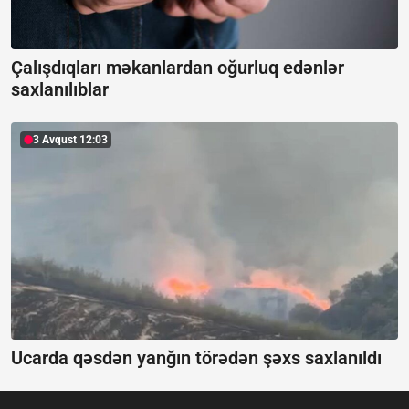
Çalışdıqları məkanlardan oğurluq edənlər
saxlanılıblar
3 Avqust 12:03
Ucarda qəsdən yanğın törədən şəxs saxlanıldı