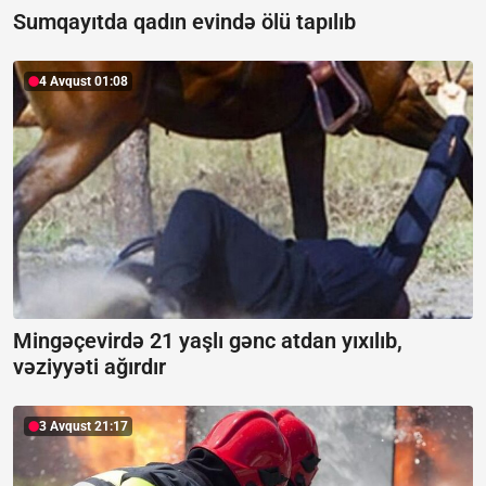
Sumqayıtda qadın evində ölü tapılıb
4 Avqust 01:08
Mingəçevirdə 21 yaşlı gənc atdan yıxılıb,
vəziyyəti ağırdır
3 Avqust 21:17