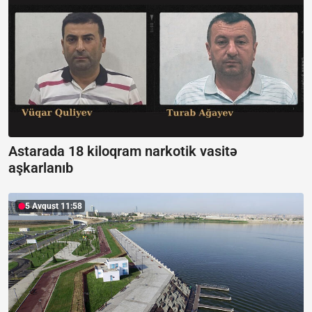
Astarada 18 kiloqram narkotik vasitə
aşkarlanıb
5 Avqust 11:58