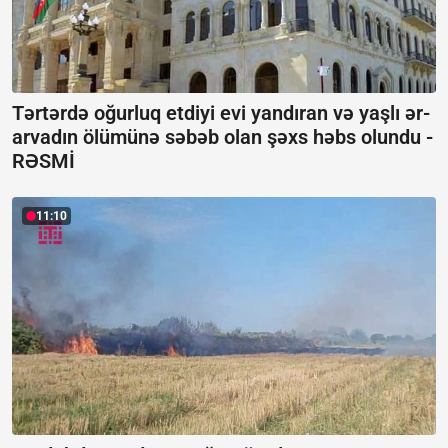
Tərtərdə oğurluq etdiyi evi yandıran və yaşlı ər-
arvadın ölümünə səbəb olan şəxs həbs olundu -
RƏSMİ
11:10