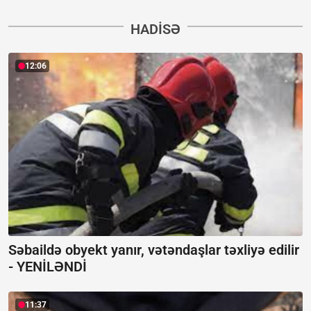
HADISƏ
12:06
Səbaildə obyekt yanır, vətəndaşlar təxliyə edilir
-
YENİLƏNDİ
11:37