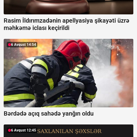
Rasim İldırımzadənin apellyasiya şikayəti üzrə
məhkəmə iclası keçirildi
6 Avqust 14:54
Bərdədə açıq sahədə yanğın oldu
6 Avqust 12:45