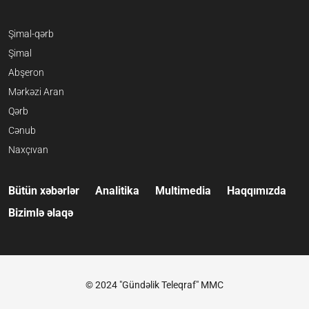
Şimal-qərb
Şimal
Abşeron
Mərkəzi Aran
Qərb
Cənub
Naxçıvan
Bütün xəbərlər
Analitika
Multimedia
Haqqımızda
Bizimlə əlaqə
© 2024 "Gündəlik Teleqraf" MMC