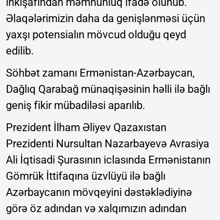
inkişafından məmnunluq ifadə olunub.
Əlaqələrimizin daha da genişlənməsi üçün
yaxşı potensialın mövcud olduğu qeyd
edilib.
Söhbət zamanı Ermənistan-Azərbaycan,
Dağlıq Qarabağ münaqişəsinin həlli ilə bağlı
geniş fikir mübadiləsi aparılıb.
Prezident İlham Əliyev Qazaxıstan
Prezidenti Nursultan Nazarbayevə Avrasiya
Ali İqtisadi Şurasının iclasında Ermənistanın
Gömrük İttifaqına üzvlüyü ilə bağlı
Azərbaycanın mövqeyini dəstəklədiyinə
görə öz adından və xalqımızın adından