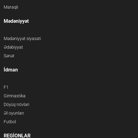
Maraqlı
Mədəniyyət
Mədəniyyət siyasəti
Ədəbiyyat
Sənət
İdman
F1
Gimnastika
Döyüş növləri
Əl oyunları
Futbol
REGİONLAR