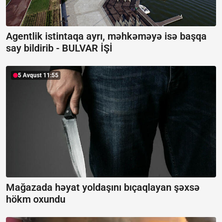
Agentlik istintaqa ayrı, məhkəməyə isə başqa
say bildirib -
BULVAR İŞİ
5 Avqust 11:55
Mağazada həyat yoldaşını bıçaqlayan şəxsə
hökm oxundu