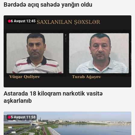
Bərdədə açıq sahədə yanğın oldu
6 Avqust 12:45
Astarada 18 kiloqram narkotik vasitə
aşkarlanıb
5 Avqust 11:58