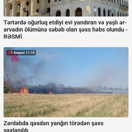
Tərtərdə oğurluq etdiyi evi yandıran və yaşlı ər-
arvadın ölümünə səbəb olan şəxs həbs olundu -
RƏSMİ
7 Avqust 11:10
Zərdabda qəsdən yanğın törədən şəxs
saxlanılıb