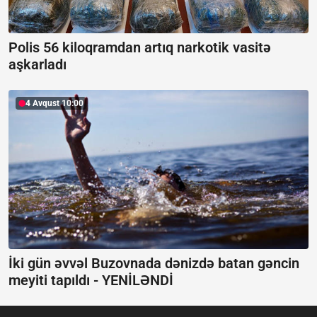
Polis 56 kiloqramdan artıq narkotik vasitə
aşkarladı
4 Avqust 10:00
İki gün əvvəl Buzovnada dənizdə batan gəncin
meyiti tapıldı -
YENİLƏNDİ