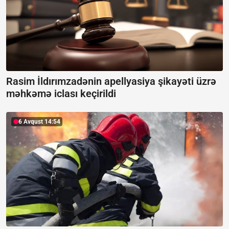
Rasim İldırımzadənin apellyasiya şikayəti üzrə
məhkəmə iclası keçirildi
6 Avqust 14:54