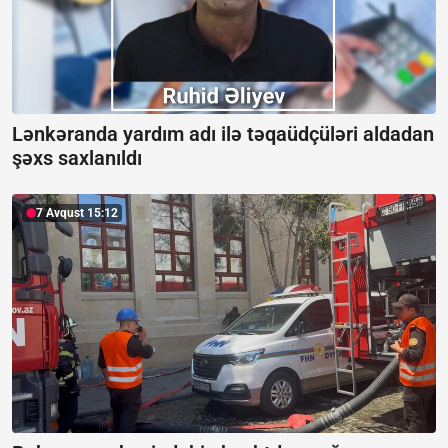
Lənkəranda yardım adı ilə təqaüdçüləri aldadan
şəxs saxlanıldı
7 Avqust 15:12