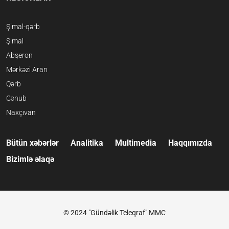
Şimal-qərb
Şimal
Abşeron
Mərkəzi Aran
Qərb
Cənub
Naxçıvan
Bütün xəbərlər
Analitika
Multimedia
Haqqımızda
Bizimlə əlaqə
© 2024 "Gündəlik Teleqraf" MMC