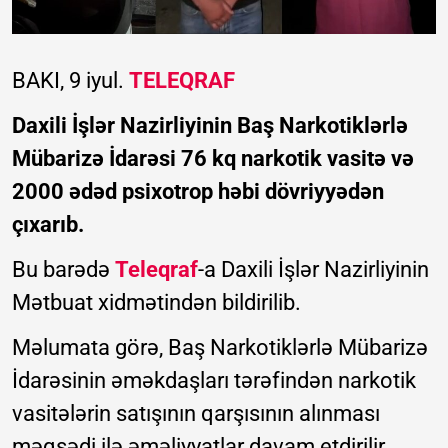
BAKI, 9 iyul.
TELEQRAF
Daxili İşlər Nazirliyinin Baş Narkotiklərlə
Mübarizə İdarəsi 76 kq narkotik vasitə və
2000 ədəd psixotrop həbi dövriyyədən
çıxarıb.
Bu barədə
Teleqraf
-a Daxili İşlər Nazirliyinin
Mətbuat xidmətindən bildirilib.
Məlumata görə, Baş Narkotiklərlə Mübarizə
İdarəsinin əməkdaşları tərəfindən narkotik
vasitələrin satışının qarşısının alınması
məqsədi ilə əməliyyatlar davam etdirilir.