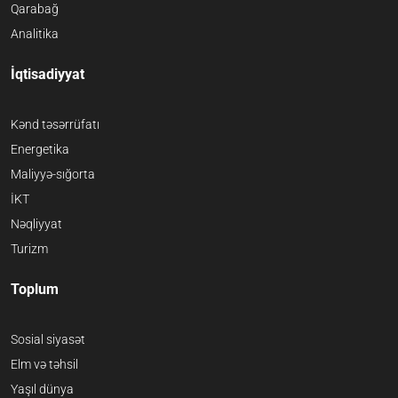
Qarabağ
Analitika
İqtisadiyyat
Kənd təsərrüfatı
Energetika
Maliyyə-sığorta
İKT
Nəqliyyat
Turizm
Toplum
Sosial siyasət
Elm və təhsil
Yaşıl dünya