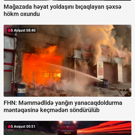
Mağazada həyat yoldaşını bıçaqlayan şəxsə
hökm oxundu
5 Avqust 08:40
FHN: Məmmədlidə yanğın yanacaqdoldurma
məntəqəsinə keçmədən söndürülüb
5 Avqust 00:51