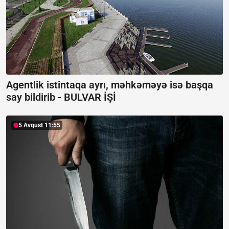
Agentlik istintaqa ayrı, məhkəməyə isə başqa
say bildirib -
BULVAR İŞİ
5 Avqust 11:55