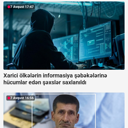
7 Avqust 17:47
Xarici ölkələrin informasiya şəbəkələrinə
hücumlar edən şəxslər saxlanıldı
7 Avqust 16:56