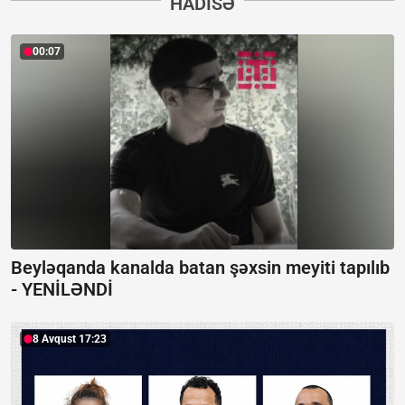
HADISƏ
00:07
Beyləqanda kanalda batan şəxsin meyiti tapılıb
-
YENİLƏNDİ
8 Avqust 17:23