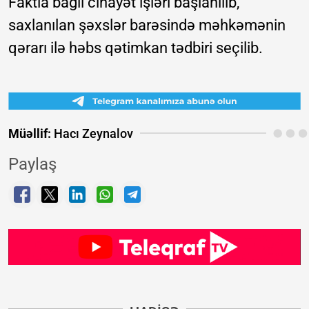
Faktla bağlı cinayət işləri başlanılıb,
saxlanılan şəxslər barəsində məhkəmənin
qərarı ilə həbs qətimkan tədbiri seçilib.
Müəllif:
Hacı Zeynalov
Paylaş