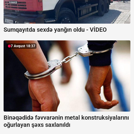
Sumqayıtda sexdə yanğın oldu -
VİDEO
7 Avqust 18:37
Binəqədidə fəvvarənin metal konstruksiyalarını
oğurlayan şəxs saxlanıldı