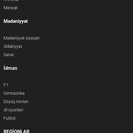
Maraqlı
Mədəniyyət
Mədəniyyət siyasəti
Ədəbiyyat
Sənət
İdman
F1
Gimnastika
Döyüş növləri
Əl oyunları
Futbol
REGİONLAR