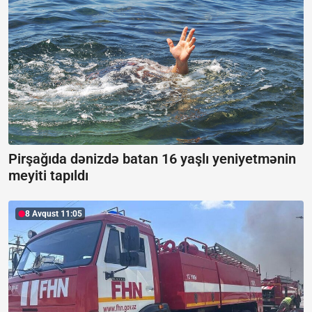
Pirşağıda dənizdə batan 16 yaşlı yeniyetmənin
meyiti tapıldı
8 Avqust 11:05