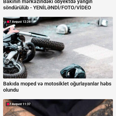
Bakının mərkəzindəki obyektdə yanğın
söndürülüb -
YENİLƏNDİ/FOTO/VİDEO
7 Avqust 12:26
Bakıda moped və motosiklet oğurlayanlar həbs
olundu
7 Avqust 11:37