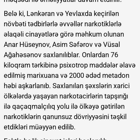
Belə ki, Lənkəran və Yevlaxda keçirilən
növbəti tədbirlərlə əvvəllər narkotiklərlə
əlaqəli cinayətlərə görə məhkum olunan
Anar Hüseynov, Asim Səfərov və Vüsal
Ağahəsənov saxlanılıblar. Onlardan 76
kiloqram tərkibinə psixotrop maddələr əlavə
edilmiş marixuana və 2000 ədəd metadon
həbi aşkarlanıb. Saxlanılan şəxslərin xarici
ölkələrdə yaşayan narkotacirlərin tapşırığı
ilə qaçaqmalçılıq yolu ilə ölkəyə gətirilən
narkotiklərin qanunsuz dövriyyəsini təşkil
etdikləri müəyyən edilib.