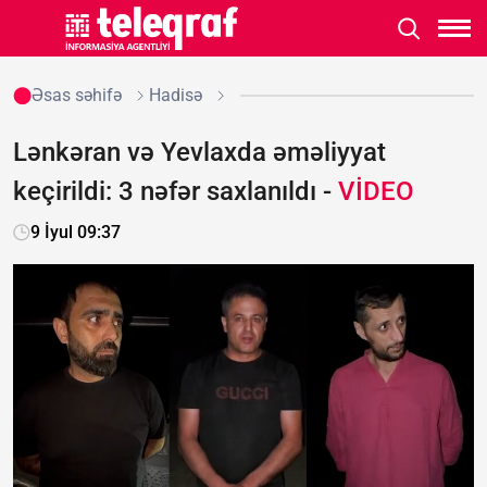
Əsas səhifə
Hadisə
Lənkəran və Yevlaxda əməliyyat
keçirildi: 3 nəfər saxlanıldı -
VİDEO
9 İyul 09:37