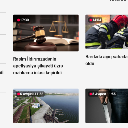
17:30
14:54
Bərdədə açıq sahədə
Rasim İldırımzadənin
oldu
apellyasiya şikayəti üzrə
mi
məhkəmə iclası keçirildi
5 Avqust 11:58
5 Avqust 11:55