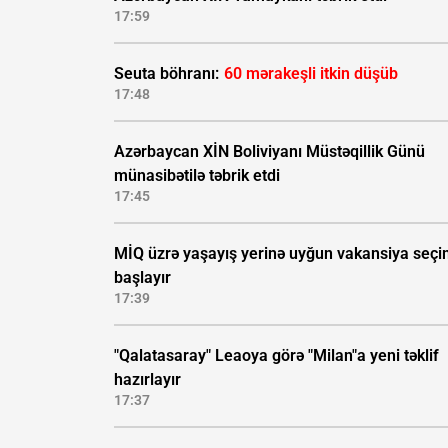
17:59
Seuta böhranı:
60 mərakeşli itkin düşüb
17:48
Azərbaycan XİN Boliviyanı Müstəqillik Günü
münasibətilə təbrik etdi
17:45
MİQ üzrə yaşayış yerinə uyğun vakansiya seçi
başlayır
17:39
"Qalatasaray" Leaoya görə "Milan"a yeni təklif
hazırlayır
17:37