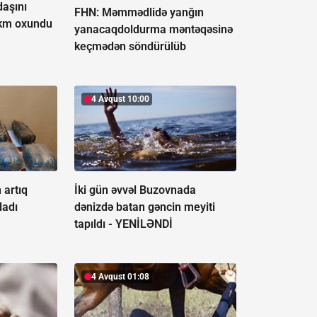
aşını
FHN: Məmmədlidə yanğın
ökm oxundu
yanacaqdoldurma məntəqəsinə
keçmədən söndürülüb
4 Avqust 10:00
 artıq
İki gün əvvəl Buzovnada
ladı
dənizdə batan gəncin meyiti
tapıldı -
YENİLƏNDİ
4 Avqust 01:08