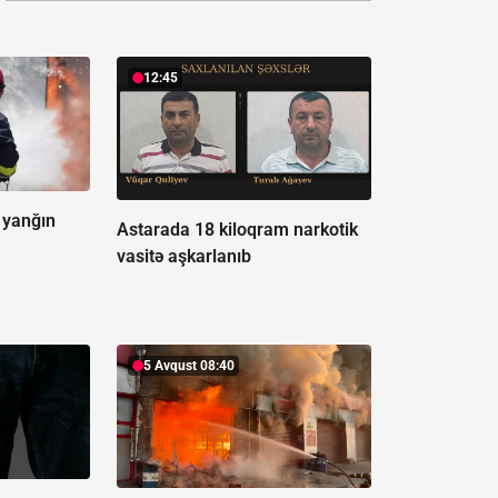
12:45
 yanğın
Astarada 18 kiloqram narkotik
vasitə aşkarlanıb
5 Avqust 08:40