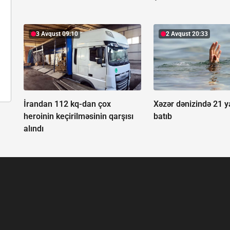
3 Avqust 09:10
2 Avqust 20:33
İrandan 112 kq-dan çox
Xəzər dənizində 21 y
heroinin keçirilməsinin qarşısı
batıb
alındı