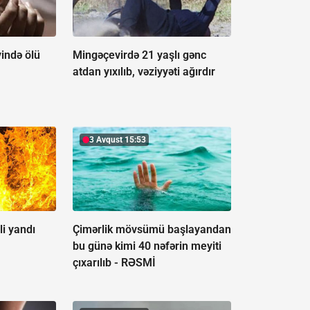
ində ölü
Mingəçevirdə 21 yaşlı gənc
atdan yıxılıb, vəziyyəti ağırdır
3 Avqust 15:53
i yandı
Çimərlik mövsümü başlayandan
bu günə kimi 40 nəfərin meyiti
çıxarılıb -
RƏSMİ