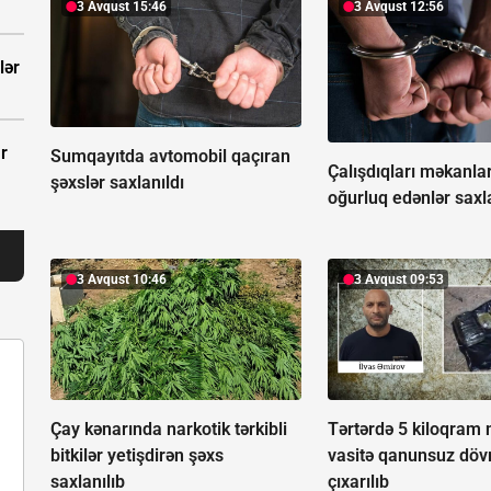
3 Avqust 15:46
3 Avqust 12:56
lər
r
Sumqayıtda avtomobil qaçıran
Çalışdıqları məkanla
şəxslər saxlanıldı
oğurluq edənlər saxla
3 Avqust 10:46
3 Avqust 09:53
Çay kənarında narkotik tərkibli
Tərtərdə 5 kiloqram 
bitkilər yetişdirən şəxs
vasitə qanunsuz döv
saxlanılıb
çıxarılıb