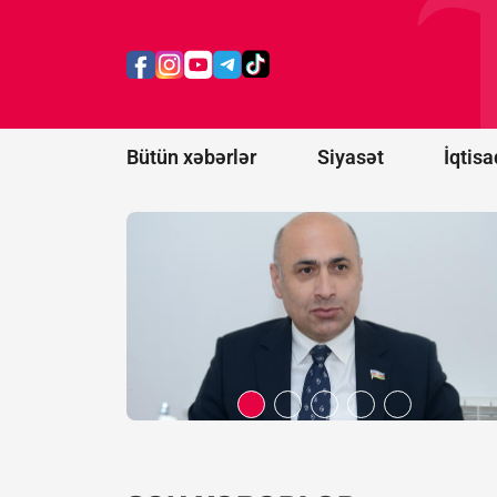
Qənimət
Zahidlə bağlı
qəbul etdiyi
qərar mühüm
hüquqi
mesajdır
Bütün xəbərlər
Siyasət
İqtisa