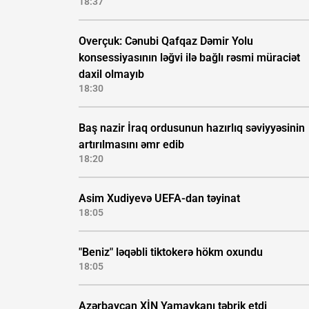
18:37
Overçuk: Cənubi Qafqaz Dəmir Yolu
konsessiyasının ləğvi ilə bağlı rəsmi müraciət
daxil olmayıb
18:30
Baş nazir İraq ordusunun hazırlıq səviyyəsinin
artırılmasını əmr edib
18:20
Asim Xudiyevə UEFA-dan təyinat
18:05
"Beniz" ləqəbli tiktokerə hökm oxundu
18:05
Azərbaycan XİN Yamaykanı təbrik etdi