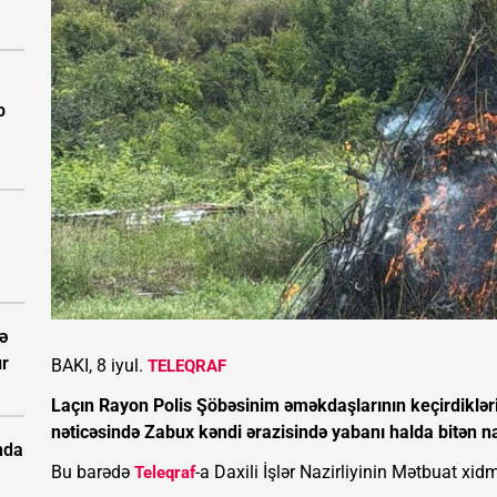
b
ə
ır
BAKI, 8 iyul.
TELEQRAF
Laçın Rayon Polis Şöbəsinim əməkdaşlarının keçirdikləri
nəticəsində Zabux kəndi ərazisində yabanı halda bitən nark
nda
Bu barədə
-a Daxili İşlər Nazirliyinin Mətbuat xidm
Teleqraf