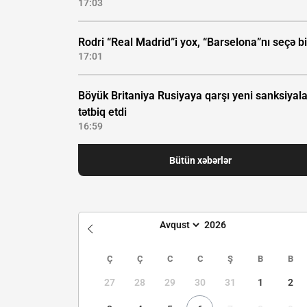
17:03
Rodri “Real Madrid”i yox, “Barselona”nı seçə bi
17:01
Böyük Britaniya Rusiyaya qarşı yeni sanksiyala
tətbiq etdi
16:59
Bütün xəbərlər
Ç
Ç
C
C
Ş
B
B
27
28
29
30
31
1
2