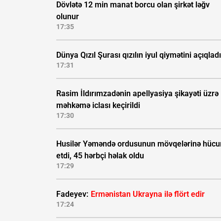
Dövlətə 12 min manat borcu olan şirkət ləğv
olunur
17:35
Dünya Qızıl Şurası qızılın iyul qiymətini açıqladı
17:31
Rasim İldırımzadənin apellyasiya şikayəti üzrə
məhkəmə iclası keçirildi
17:30
Husilər Yəməndə ordusunun mövqelərinə hüc
etdi, 45 hərbçi həlak oldu
17:29
Fadeyev:
Ermənistan Ukrayna ilə flört edir
17:24