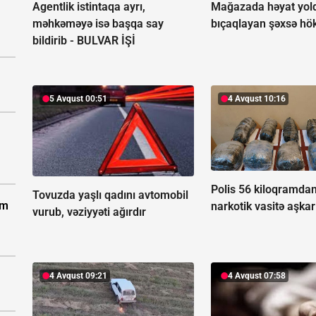
Agentlik istintaqa ayrı,
Mağazada həyat yold
məhkəməyə isə başqa say
bıçaqlayan şəxsə h
bildirib -
BULVAR İŞİ
5 Avqust 00:51
4 Avqust 10:16
Polis 56 kiloqramdan
Tovuzda yaşlı qadını avtomobil
um
narkotik vasitə aşkar
vurub, vəziyyəti ağırdır
4 Avqust 09:21
4 Avqust 07:58