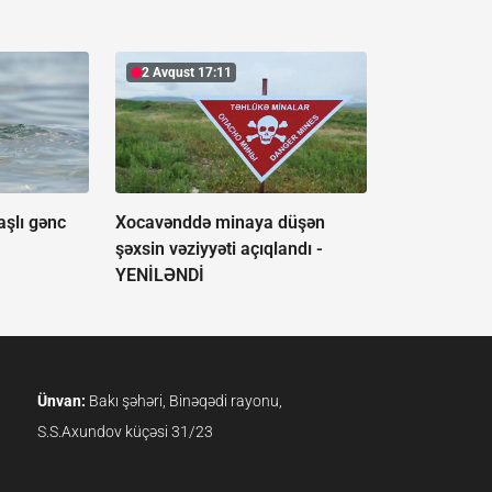
2 Avqust 17:11
aşlı gənc
Xocavənddə minaya düşən
şəxsin vəziyyəti açıqlandı -
YENİLƏNDİ
Ünvan:
Bakı şəhəri, Binəqədi rayonu,
S.S.Axundov küçəsi 31/23