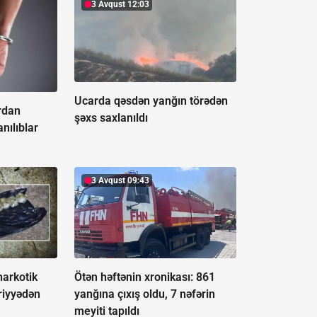
3 Avqust 12:03
Ucarda qəsdən yanğın törədən
rdan
şəxs saxlanıldı
nılıblar
3 Avqust 09:43
narkotik
Ötən həftənin xronikası: 861
riyyədən
yanğına çıxış oldu, 7 nəfərin
meyiti tapıldı