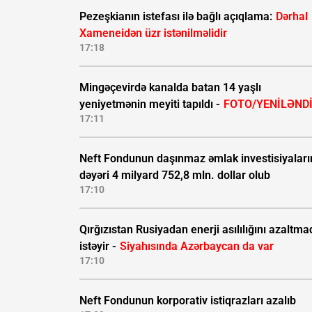
Pezeşkianın istefası ilə bağlı açıqlama:
Dərhal
Xameneidən üzr istənilməlidir
17:18
Mingəçevirdə kanalda batan 14 yaşlı
yeniyetmənin meyiti tapıldı -
FOTO/YENİLƏND
17:11
Neft Fondunun daşınmaz əmlak investisiyaları
dəyəri 4 milyard 752,8 mln. dollar olub
17:10
Qırğızıstan Rusiyadan enerji asılılığını azaltma
istəyir -
Siyahısında Azərbaycan da var
17:10
Neft Fondunun korporativ istiqrazları azalıb