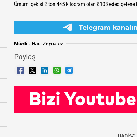
Ümumi çəkisi 2 ton 445 kiloqram olan 8103 ədəd çətənə k
Müəllif:
Hacı Zeynalov
Paylaş
HADISƏ