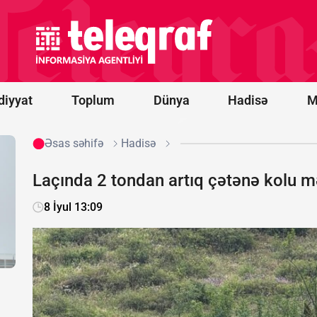
Cənubi Qafqaz
Dəmir Yolu
konsessiyasının
ləğvi ilə bağlı
rəsmi müraciət
daxil olmayıb
diyyat
Toplum
Dünya
Hadisə
M
Əsas səhifə
Hadisə
Laçında 2 tondan artıq çətənə kolu m
8 İyul 13:09