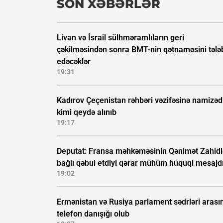
SON XƏBƏRLƏR
Livan və İsrail sülhməramlıların geri
çəkilməsindən sonra BMT-nin qətnaməsini tələ
edəcəklər
19:31
Kadırov Çeçenistan rəhbəri vəzifəsinə namizəd
kimi qeydə alınıb
19:17
Deputat: Fransa məhkəməsinin Qənimət Zahidl
bağlı qəbul etdiyi qərar mühüm hüquqi mesajd
19:02
Ermənistan və Rusiya parlament sədrləri arası
telefon danışığı olub