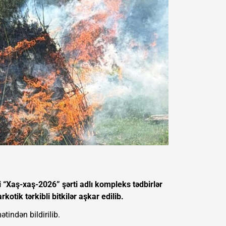
 “Xaş-xaş-2026” şərti adlı kompleks tədbirlər
otik tərkibli bitkilər aşkar edilib.
ətindən bildirilib.