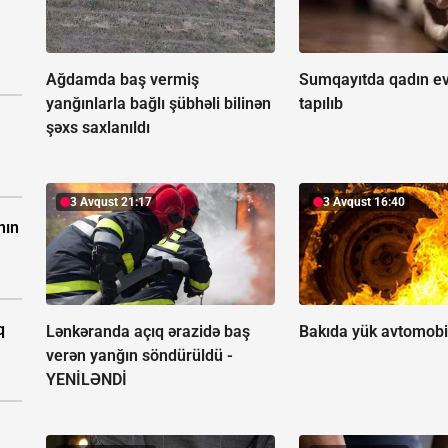
Ağdamda baş vermiş
Sumqayıtda qadın ev
yanğınlarla bağlı şübhəli bilinən
tapılıb
şəxs saxlanıldı
İ
3 Avqust 21:17
3 Avqust 16:40
nın
q
Lənkəranda açıq ərazidə baş
Bakıda yük avtomobil
verən yanğın söndürüldü -
YENİLƏNDİ