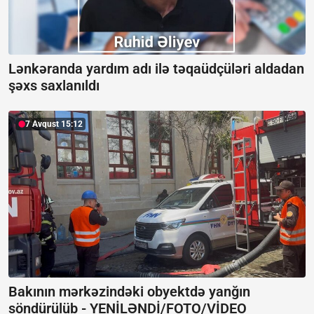
Lənkəranda yardım adı ilə təqaüdçüləri aldadan
şəxs saxlanıldı
7 Avqust 15:12
Bakının mərkəzindəki obyektdə yanğın
söndürülüb -
YENİLƏNDİ/FOTO/VİDEO