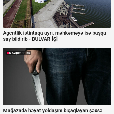
Agentlik istintaqa ayrı, məhkəməyə isə başqa
say bildirib -
BULVAR İŞİ
5 Avqust 11:55
Mağazada həyat yoldaşını bıçaqlayan şəxsə