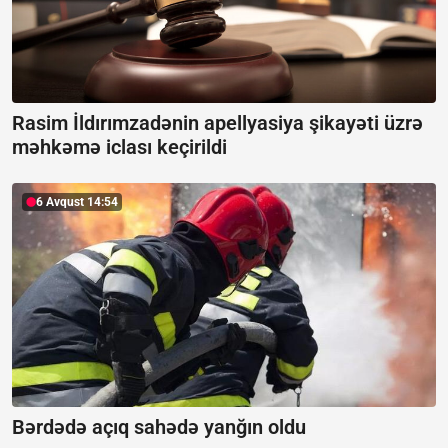
Rasim İldırımzadənin apellyasiya şikayəti üzrə
məhkəmə iclası keçirildi
6 Avqust 14:54
Bərdədə açıq sahədə yanğın oldu