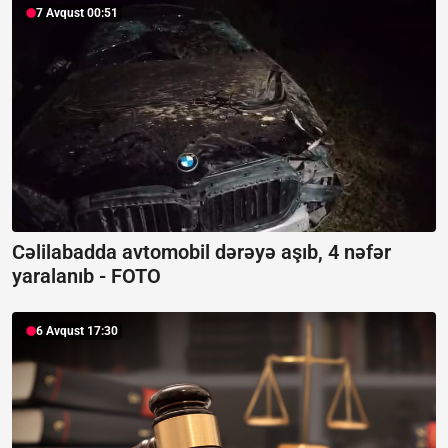
7 Avqust 00:51
Cəlilabadda avtomobil dərəyə aşıb, 4 nəfər
yaralanıb -
FOTO
6 Avqust 17:30