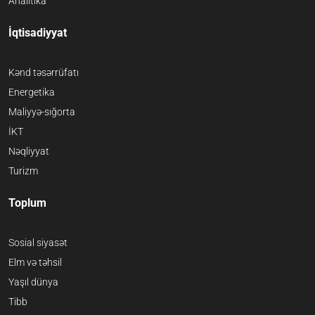
Analitika
İqtisadiyyat
Kənd təsərrüfatı
Energetika
Maliyyə-sığorta
İKT
Nəqliyyat
Turizm
Toplum
Sosial siyasət
Elm və təhsil
Yaşıl dünya
Tibb