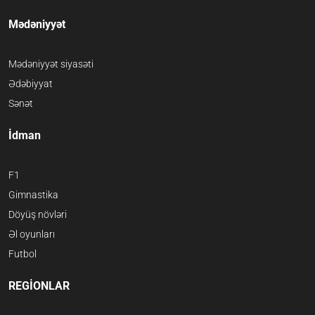
Mədəniyyət
Mədəniyyət siyasəti
Ədəbiyyat
Sənət
İdman
F1
Gimnastika
Döyüş növləri
Əl oyunları
Futbol
REGİONLAR