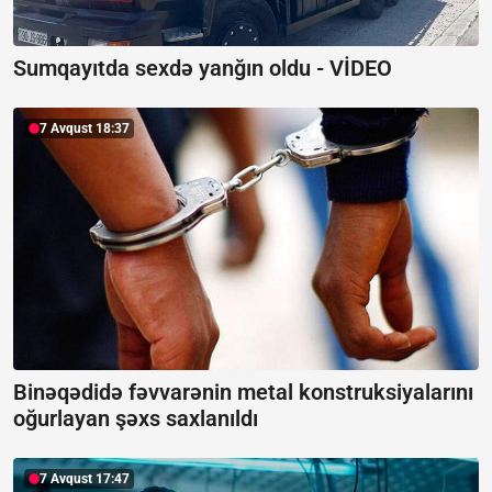
Sumqayıtda sexdə yanğın oldu -
VİDEO
7 Avqust 18:37
Binəqədidə fəvvarənin metal konstruksiyalarını
oğurlayan şəxs saxlanıldı
7 Avqust 17:47