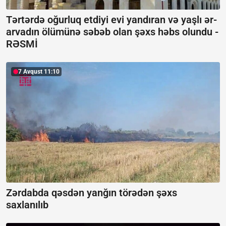
Tərtərdə oğurluq etdiyi evi yandıran və yaşlı ər-
arvadın ölümünə səbəb olan şəxs həbs olundu -
RƏSMİ
7 Avqust 11:10
Zərdabda qəsdən yanğın törədən şəxs
saxlanılıb