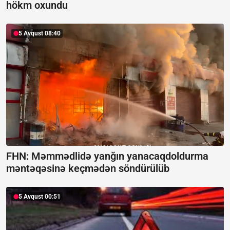
hökm oxundu
5 Avqust 08:40
FHN: Məmmədlidə yanğın yanacaqdoldurma
məntəqəsinə keçmədən söndürülüb
5 Avqust 00:51