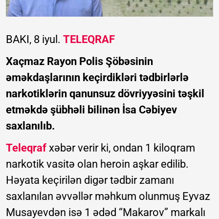
BAKI, 8 iyul.
TELEQRAF
Xaçmaz Rayon Polis Şöbəsinin
əməkdaşlarının keçirdikləri tədbirlərlə
narkotiklərin qanunsuz dövriyyəsini təşkil
etməkdə şübhəli bilinən İsa Cəbiyev
saxlanılıb.
Teleqraf
xəbər verir ki, ondan 1 kiloqram
narkotik vasitə olan heroin aşkar edilib.
Həyata keçirilən digər tədbir zamanı
saxlanılan əvvəllər məhkum olunmuş Eyvaz
Musayevdən isə 1 ədəd “Makarov” markalı