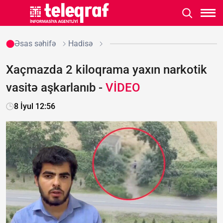
Əsas səhifə
Hadisə
Xaçmazda 2 kiloqrama yaxın narkotik
vasitə aşkarlanıb -
VİDEO
8 İyul 12:56