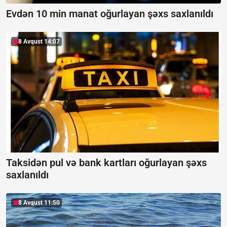
Evdən 10 min manat oğurlayan şəxs saxlanıldı
8 Avqust 14:07
Taksidən pul və bank kartları oğurlayan şəxs
saxlanıldı
8 Avqust 11:50