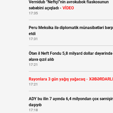
Vernidub “Neftçi”nin avrokubok fiaskosunun
səbəbini açıqladı -
VİDEO
17:35
Peru Meksika ilə diplomatik münasibətləri bər
etdi
17:31
Ötən il Neft Fondu 5,8 milyard dollar dəyərində
əlavə qızıl alıb
17:21
Rayonlara 3 gün yağış yağacaq -
XƏBƏRDARL
17:21
ADY bu ilin 7 ayında 6,4 milyondan çox sərnişi
daşıyıb
17:18