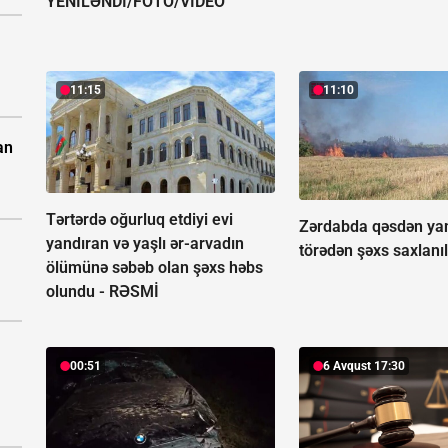
YENİLƏNDİ/FOTO/VİDEO
11:15
11:10
an
Tərtərdə oğurluq etdiyi evi
Zərdabda qəsdən ya
yandıran və yaşlı ər-arvadın
törədən şəxs saxlanıl
ölümünə səbəb olan şəxs həbs
olundu -
RƏSMİ
00:51
6 Avqust 17:30