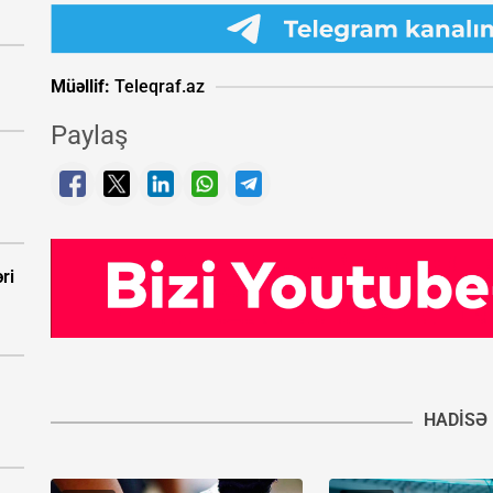
Müəllif:
Teleqraf.az
Paylaş
ri
HADISƏ