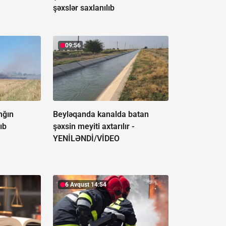
şəxslər saxlanılıb
09:56
nğın
Beyləqanda kanalda batan
ıb
şəxsin meyiti axtarılır -
YENİLƏNDİ/VİDEO
6 Avqust 14:54