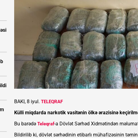
təsi
ub
ldi
BAKI, 8 iyul.
TELEQRAF
km
Külli miqdarda narkotik vasitənin ölkə ərazisinə keçirilmə
Bu barədə
-a Dövlət Sərhəd Xidmətindən məlumat 
Teleqraf
Bildirilib ki, dövlət sərhədinin etibarlı mühafizəsinin təmi