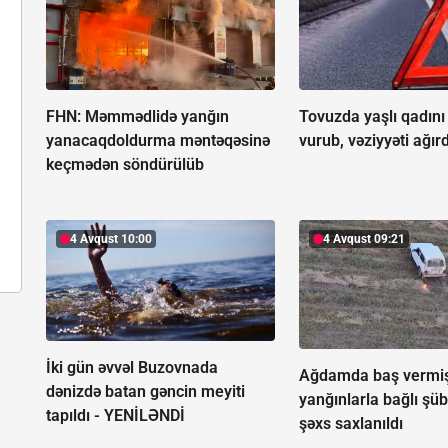
FHN: Məmmədlidə yanğın
Tovuzda yaşlı qadını
yanacaqdoldurma məntəqəsinə
vurub, vəziyyəti ağırd
keçmədən söndürülüb
4 Avqust 10:00
4 Avqust 09:21
İki gün əvvəl Buzovnada
Ağdamda baş vermi
dənizdə batan gəncin meyiti
yanğınlarla bağlı şüb
tapıldı -
YENİLƏNDİ
şəxs saxlanıldı