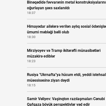
Binəqədidə fəvvarənin metal konstruksiyalarını
oğurlayan şəxs saxlanıldı
18:37
Himayədar ailələrə verilən aylıq sosial ödənişlə
ümumi məbləği bəlli olub
18:30
Mirziyoyev və Tramp ikitərəfli münasibətləri
müzakirə ediblər
18:23
Rusiya "Ukrnafta"ya hücum etdi, yeddi istehsal
müəssisəsinə ziyan dəydi
18:15
Samir Vəliyev: Vaşinqton razılaşmaları Cənubi
Qafqaza böyük perspektivlər vəd edir