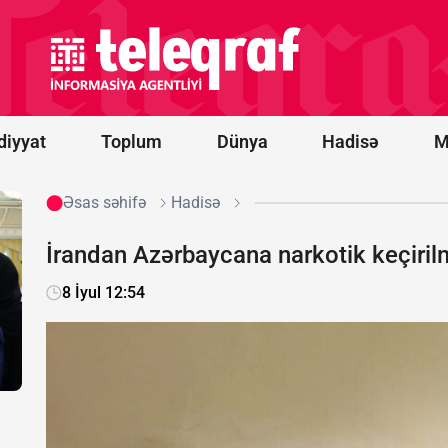
hədə: Sizi
Türkiyə və
Pakistan
da xilas
edə
bilməyəcək
diyyat
Toplum
Dünya
Hadisə
M
Əsas səhifə
Hadisə
İrandan Azərbaycana narkotik keçirilm
8 İyul 12:54