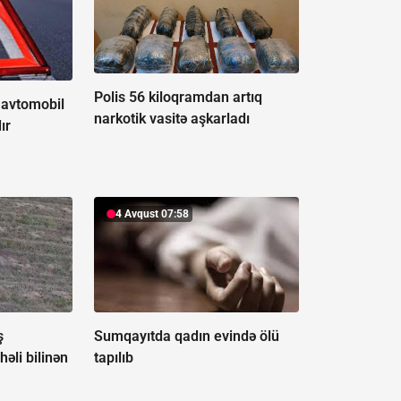
Polis 56 kiloqramdan artıq
 avtomobil
narkotik vasitə aşkarladı
ır
4 Avqust 07:58
ş
Sumqayıtda qadın evində ölü
həli bilinən
tapılıb