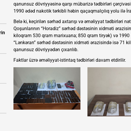
qanunsuz dövriyyəsinə qarşı mübarizə tədbirləri çərçivəs
1990 ədəd nakotik tərkibli həbin qaçaqmalçılıq yolu ilə İ
Belə ki, keçirilən sərhəd axtarışı və əməliyyat tədbirləri 
Qoşunlarının “Horadiz” sərhəd dəstəsinin xidməti ərazisi
rin
kiloqram 530 qram marixuana; 850 qram tiryək) və 1990 ə
“Lənkəran” sərhəd dəstəsinin xidməti ərazisində isə 71
qanunsuz dövriyyədən çıxarılıb.
Faktlar üzrə əməliyyat-istintaq tədbirləri davam etdirilir.