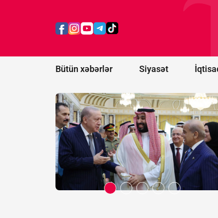
və iki strateji
tərəfdaşımız
yeni ittifaq
qurdu -
Bakı
da dəvət
olunacaqmı?
Bütün xəbərlər
Siyasət
İqtisa