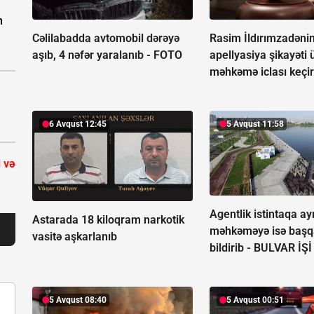
n
Cəlilabadda avtomobil dərəyə
Rasim İldırımzadəni
aşıb, 4 nəfər yaralanıb -
FOTO
apellyasiya şikayəti 
məhkəmə iclası keçir
6 Avqust 12:45
5 Avqust 11:58
 və
Agentlik istintaqa ayr
Astarada 18 kiloqram narkotik
məhkəməyə isə başq
vasitə aşkarlanıb
bildirib -
BULVAR İŞİ
5 Avqust 08:40
5 Avqust 00:51