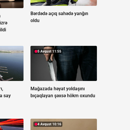
Bərdədə açıq sahədə yanğın
n
oldu
üzrə
ildi
5 Avqust 11:55
ı,
Mağazada həyat yoldaşını
a say
bıçaqlayan şəxsə hökm oxundu
4 Avqust 10:16