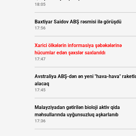
18:05
Baxtiyar Saidov ABŞ rəsmisi ilə görüşdü
17:56
Xarici ölkələrin informasiya şəbəkələrinə
hücumlar edən şəxslər saxlanıldı
17:47
Avstraliya ABŞ-dən ən yeni "hava-hava" raketlə
alacaq
17:45
Malayziyadan gətirilən bioloji aktiv qida
məhsullarında uyğunsuzluq aşkarlanıb
17:36