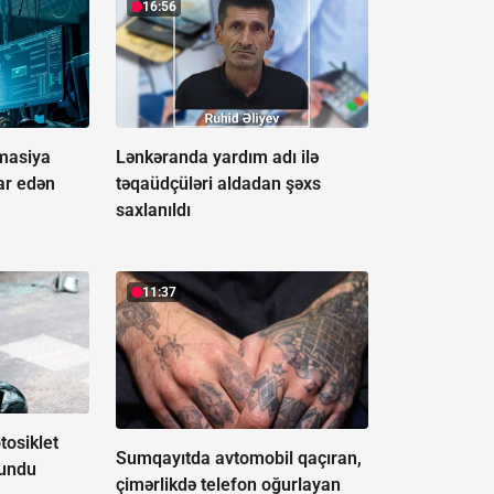
16:56
rmasiya
Lənkəranda yardım adı ilə
ar edən
təqaüdçüləri aldadan şəxs
saxlanıldı
11:37
osiklet
Sumqayıtda avtomobil qaçıran,
lundu
çimərlikdə telefon oğurlayan