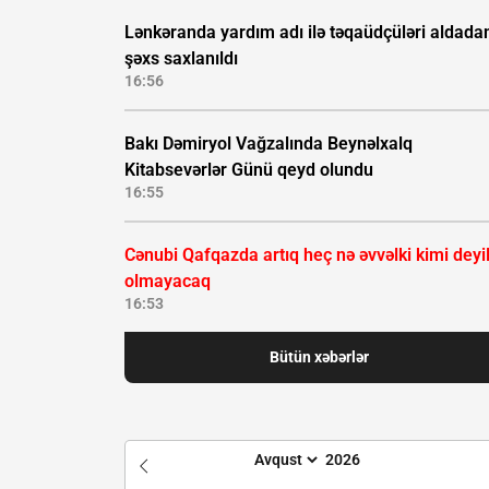
Lənkəranda yardım adı ilə təqaüdçüləri aldada
şəxs saxlanıldı
16:56
Bakı Dəmiryol Vağzalında Beynəlxalq
Kitabsevərlər Günü qeyd olundu
16:55
Cənubi Qafqazda artıq heç nə əvvəlki kimi deyil
olmayacaq
16:53
Bütün xəbərlər