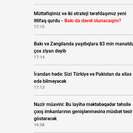
Müttəfiqimiz və iki strateji tərəfdaşımız yeni
ittifaq qurdu -
Bakı da dəvət olunacaqmı?
17:15
Bakı və Zəngilanda yaşıllıqlara 83 min manatd
çox ziyan dəyib
17:14
İrandan hədə: Sizi Türkiyə və Pakistan da xilas
edə bilməyəcək
17:13
Nazir müavini: Bu layihə məktəbəqədər təhsilə
çıxış imkanlarının genişlənməsinə müsbət təsir
göstərəcək
16:58