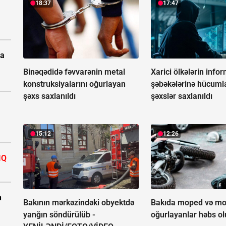
18:37
17:47
pa
Binəqədidə fəvvarənin metal
Xarici ölkələrin info
konstruksiyalarını oğurlayan
şəbəkələrinə hücuml
şəxs saxlanıldı
şəxslər saxlanıldı
15:12
12:26
IQ
n
Bakının mərkəzindəki obyektdə
Bakıda moped və mot
yanğın söndürülüb -
oğurlayanlar həbs o