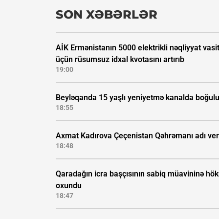
SON XƏBƏRLƏR
AİK Ermənistanın 5000 elektrikli nəqliyyat vasi
üçün rüsumsuz idxal kvotasını artırıb
19:00
Beyləqanda 15 yaşlı yeniyetmə kanalda boğul
18:55
Axmat Kadırova Çeçenistan Qəhrəmanı adı veri
18:48
Qaradağın icra başçısının sabiq müavininə hö
oxundu
18:47