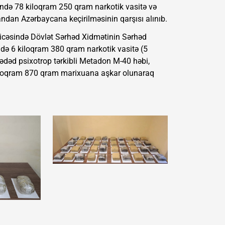
ində 78 kiloqram 250 qram narkotik vasitə və
randan Azərbaycana keçirilməsinin qarşısı alınıb.
nəticəsində Dövlət Sərhəd Xidmətinin Sərhəd
ndə 6 kiloqram 380 qram narkotik vasitə (5
dəd psixotrop tərkibli Metadon M-40 həbi,
 kiloqram 870 qram marixuana aşkar olunaraq