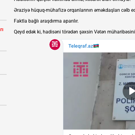
Əraziyə hüquq-mühafizə orqanlarının əməkdaşları cəlb ed
Faktla bağlı araşdırma aparılır.
rı
Qeyd edək ki, hadisəni törədən şəxsin Vətən müharibəsinin i