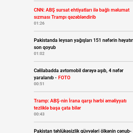
CNN: ABŞ sursat ehtiyatları ilə bağlı məlumat
sızması Trampı qəzəbləndirib
01:26
Pakistanda leysan yağışları 151 nəfərin həyatı
son qoyub
01:02
Cəlilabadda avtomobil dərəyə aşıb, 4 nəfər
yaralanıb -
FOTO
00:51
Tramp: ABŞ-nin İrana qarşı hərbi əməliyyatı
tezliklə başa çata bilər
00:43
Pakistan təhlükəsizlik qüvvələri ölkənin cənub-