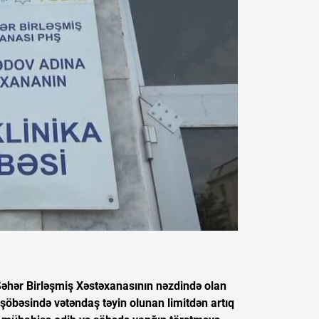
 Şəhər Birləşmiş Xəstəxanasının nəzdində olan
bəsində vətəndaş təyin olunan limitdən artıq