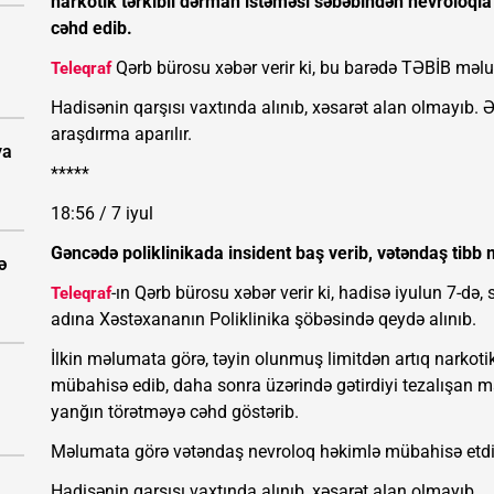
narkotik tərkibli dərman istəməsi səbəbindən nevroloql
cəhd edib.
Qərb bürosu xəbər verir ki, bu barədə TƏBİB məl
Teleqraf
Hadisənin qarşısı vaxtında alınıb, xəsarət alan olmayıb. 
araşdırma aparılır.
ya
*****
18:56 / 7 iyul
Gəncədə poliklinikada insident baş verib, vətəndaş tibb
ə
-ın Qərb bürosu xəbər verir ki, hadisə iyulun 7-
Teleqraf
adına Xəstəxananın Poliklinika şöbəsində qeydə alınıb.
İlkin məlumata görə, təyin olunmuş limitdən artıq narkoti
mübahisə edib, daha sonra üzərində gətirdiyi tezalışan m
yanğın törətməyə cəhd göstərib.
Məlumata görə vətəndaş nevroloq həkimlə mübahisə etdik
Hadisənin qarşısı vaxtında alınıb, xəsarət alan olmayıb.