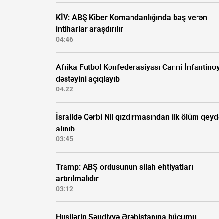
KİV: ABŞ Kiber Komandanlığında baş verən
intiharlar araşdırılır
04:46
Afrika Futbol Konfederasiyası Canni İnfantino
dəstəyini açıqlayıb
04:22
İsraildə Qərbi Nil qızdırmasından ilk ölüm qeyd
alınıb
03:45
Tramp: ABŞ ordusunun silah ehtiyatları
artırılmalıdır
03:12
Husilərin Səudiyyə Ərəbistanına hücumu