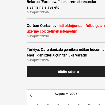
Belarus "Euronews"u ekstremist resurslar
siyahısına əlavə etdi
6 Avqust 23:46
Qurban Qurbanov:
İsti olduğundan futbolçular
üzərinə çox getmək istəmədim
6 Avqust 23:39
Türkiyə: Qara dənizdə gəmilərə edilən hücumla
enerji dəhlizləri üçün təhlükə yaradır
6 Avqust 23:26
Bütün xəbərlər