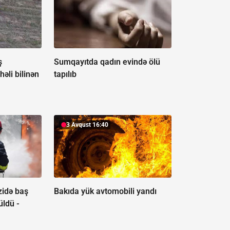
ş
Sumqayıtda qadın evində ölü
həli bilinən
tapılıb
3 Avqust 16:40
zidə baş
Bakıda yük avtomobili yandı
üldü -