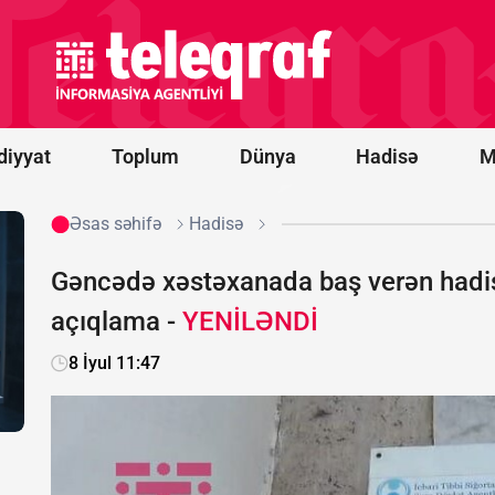
Ərəbistanına
hücumu
nəticəsində
11 mülki
şəxs
yaralanıb
diyyat
Toplum
Dünya
Hadisə
M
Əsas səhifə
Hadisə
Gəncədə xəstəxanada baş verən hadis
açıqlama -
YENİLƏNDİ
8 İyul 11:47