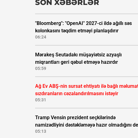
SON XƏBƏRLƏR
"Bloomberg": "OpenAI" 2027-ci ildə ağıllı səs
kolonkasını təqdim etməyi planlaşdırır
06:24
Mərakeş Seutadakı müşayiətsiz azyaşlı
miqrantları geri qəbul etməyə hazırdır
05:59
Ağ Ev ABŞ-nin sursat ehtiyatı ilə bağlı məluma
sızdıranların cəzalandırılmasını istəyir
05:31
Tramp Vensin prezident seçkilərində
namizədliyini dəstəkləməyə hazır olmadığını d
05:13