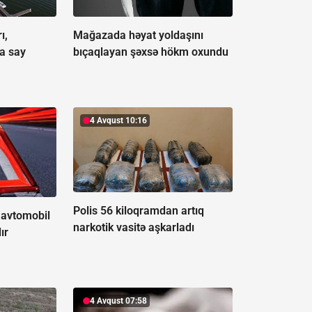
ı,
Mağazada həyat yoldaşını
a say
bıçaqlayan şəxsə hökm oxundu
4 Avqust 10:16
Polis 56 kiloqramdan artıq
 avtomobil
narkotik vasitə aşkarladı
ır
4 Avqust 07:58