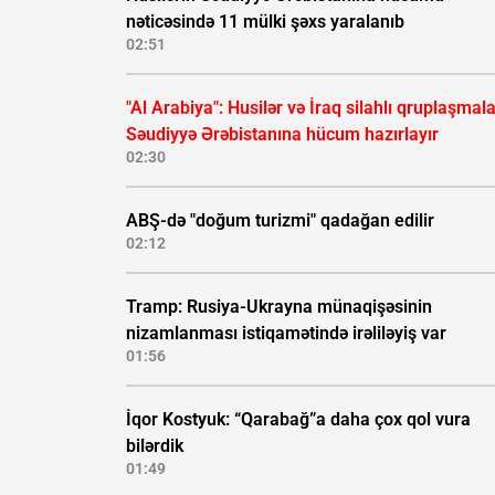
nəticəsində 11 mülki şəxs yaralanıb
02:51
"Al Arabiya": Husilər və İraq silahlı qruplaşmala
Səudiyyə Ərəbistanına hücum hazırlayır
02:30
ABŞ-də "doğum turizmi" qadağan edilir
02:12
Tramp: Rusiya-Ukrayna münaqişəsinin
nizamlanması istiqamətində irəliləyiş var
01:56
İqor Kostyuk: “Qarabağ”a daha çox qol vura
bilərdik
01:49