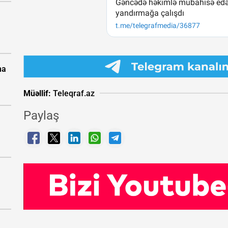
na
Müəllif:
Teleqraf.az
Paylaş