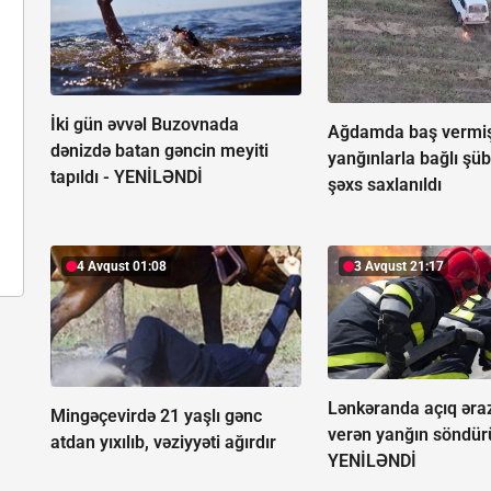
İki gün əvvəl Buzovnada
Ağdamda baş vermi
dənizdə batan gəncin meyiti
yanğınlarla bağlı şüb
tapıldı -
YENİLƏNDİ
şəxs saxlanıldı
4 Avqust 01:08
3 Avqust 21:17
Lənkəranda açıq əra
Mingəçevirdə 21 yaşlı gənc
verən yanğın söndür
atdan yıxılıb, vəziyyəti ağırdır
YENİLƏNDİ