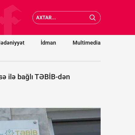
Belarus
-
"Euronews"u
“Qaraba
ekstremist
oyunun
resurslar
start
siyahısına
heyətləri
əlavə etdi
bəlli old
ədəniyyət
İdman
Multimedia
ə ilə bağlı TƏBİB-dən