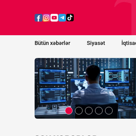
KİV: ABŞ Kiber
Komandanlığında
baş verən
intiharlar
araşdırılır
Bütün xəbərlər
Siyasət
İqtisa