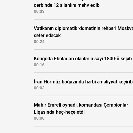
qərbində 12 silahlını məhv edib
00:33
Vatikanın diplomatik xidmətinin rəhbəri Moskv
səfər edəcək
00:24
Konqoda Eboladan ölənlərin sayı 1800-ü keçib
00:16
İran Hörmüz boğazında hərbi əməliyyat keçirib
00:03
Mahir Emreli oynadı, komandası Çempionlar
Liqasında heç-heçə etdi
00:00