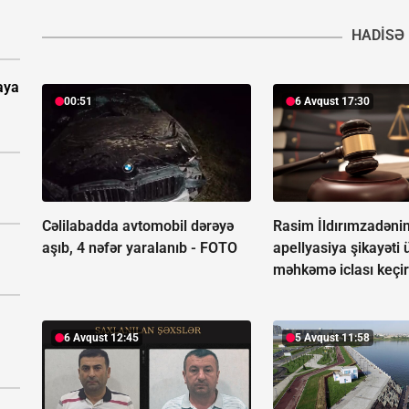
HADISƏ
aya
00:51
6 Avqust 17:30
Cəlilabadda avtomobil dərəyə
Rasim İldırımzadəni
aşıb, 4 nəfər yaralanıb -
FOTO
apellyasiya şikayəti 
məhkəmə iclası keçir
6 Avqust 12:45
5 Avqust 11:58