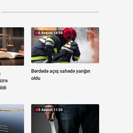
6 Avqust 14:54
Bərdədə açıq sahədə yanğın
n
oldu
üzrə
ildi
5 Avqust 11:55