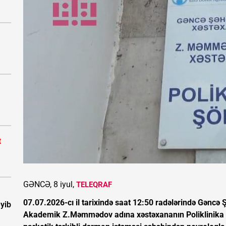
t
GƏNCƏ, 8 iyul,
TELEQRAF
07.07.2026-cı il tarixində saat 12:50 radələrində Gəncə
eyib
Akademik Z.Məmmədov adına xəstəxananın Poliklinika şö