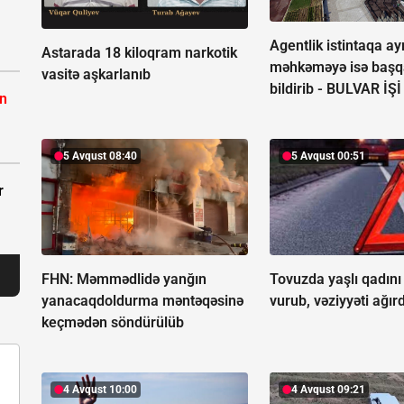
Agentlik istintaqa ayr
Astarada 18 kiloqram narkotik
məhkəməyə isə başq
vasitə aşkarlanıb
bildirib -
BULVAR İŞİ
ın
5 Avqust 08:40
5 Avqust 00:51
r
FHN: Məmmədlidə yanğın
Tovuzda yaşlı qadını
yanacaqdoldurma məntəqəsinə
vurub, vəziyyəti ağırd
keçmədən söndürülüb
4 Avqust 10:00
4 Avqust 09:21