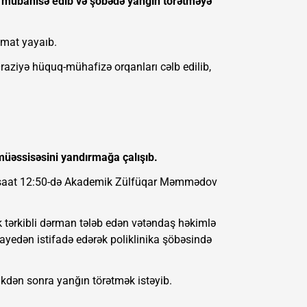
a mübahisə edib və şöbədə yanğın törətməyə
umat yayaıb.
Əraziyə hüquq-mühafizə orqanları cəlb edilib,
 müəssisəsini yandırmağa çalışıb.
də, saat 12:50-də Akademik Zülfüqar Məmmədov
k tərkibli dərman tələb edən vətəndaş həkimlə
ayedən istifadə edərək poliklinika şöbəsində
dən sonra yanğın törətmək istəyib.