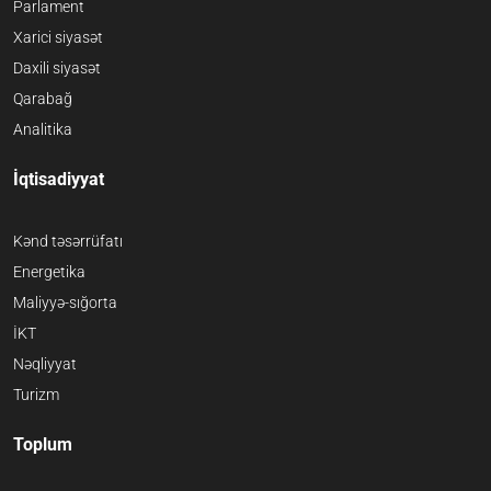
Parlament
Xarici siyasət
Daxili siyasət
Qarabağ
Analitika
İqtisadiyyat
Kənd təsərrüfatı
Energetika
Maliyyə-sığorta
İKT
Nəqliyyat
Turizm
Toplum