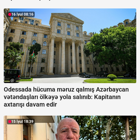
16 İyul 08:16
Odessada hücuma məruz qalmış Azərbaycan
vətəndaşları ölkəyə yola salınıb:
Kapitanın
axtarışı davam edir
15 İyul 18:39