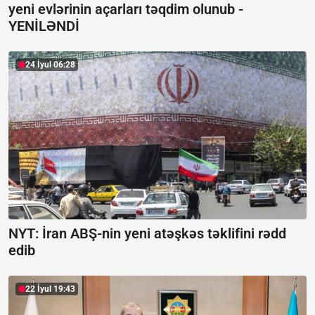
yeni evlərinin açarları təqdim olunub -
YENİLƏNDİ
24 İyul 06:28
NYT: İran ABŞ-nin yeni atəşkəs təklifini rədd
edib
22 İyul 19:43