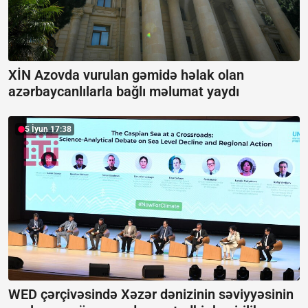
XİN Azovda vurulan gəmidə həlak olan
azərbaycanlılarla bağlı məlumat yaydı
5 İyun 17:38
WED çərçivəsində Xəzər dənizinin səviyyəsinin