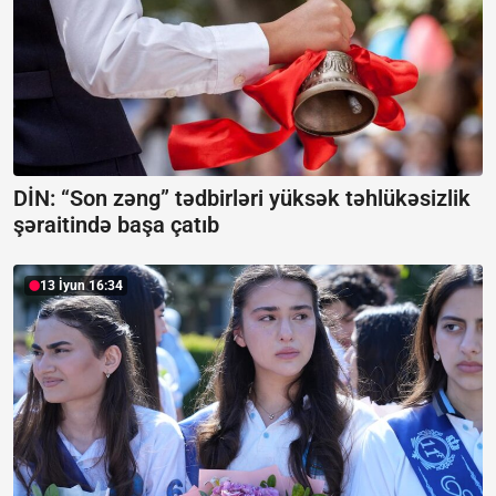
DİN: “Son zəng” tədbirləri yüksək təhlükəsizlik
şəraitində başa çatıb
13 İyun 16:34