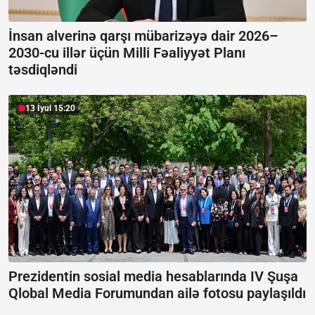
İnsan alverinə qarşı mübarizəyə dair 2026–
2030-cu illər üçün Milli Fəaliyyət Planı
təsdiqləndi
13 İyul 15:20
Prezidentin sosial media hesablarında IV Şuşa
Qlobal Media Forumundan ailə fotosu paylaşıldı