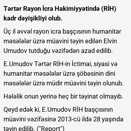
Tərtər Rayon İcra Hakimiyyətində (RİH)
kadr dəyişikliyi olub.
Üç il əvvəl rayon icra başçısının humanitar
məsələlər üzrə müavini təyin edilən Elvin
Umudov tutduğu vəzifədən azad edilib.
E.Umudov Tərtər RİH-in İctimai, siyasi və
humanitar məsələlər üzrə şöbəsinin dini
məsələlər üzrə müdir müavini təyin olunub.
Hələlik onun yerinə heç bir təyinat olmayıb.
Qeyd edək ki, E.Umudov RİH başçısının
müavini vəzifəsinə 2013-cü ildə 28 yaşında
təyin edilib. ("Report")