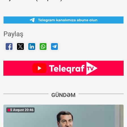
Paylaş
GÜNDƏM
5 Avqust 20:46