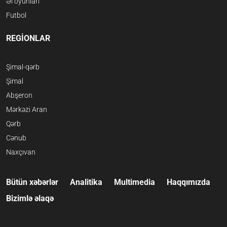
Əl oyunları
Futbol
REGİONLAR
Şimal-qərb
Şimal
Abşeron
Mərkəzi Aran
Qərb
Cənub
Naxçıvan
Bütün xəbərlər
Analitika
Multimedia
Haqqımızda
Bizimlə əlaqə