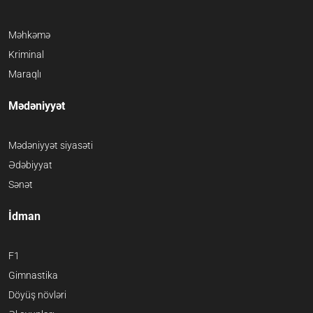
Məhkəmə
Kriminal
Maraqlı
Mədəniyyət
Mədəniyyət siyasəti
Ədəbiyyat
Sənət
İdman
F1
Gimnastika
Döyüş növləri