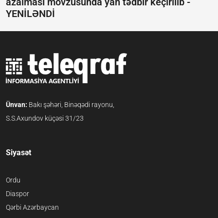
azalması mövzusunda yan tədbir keçirilib -
YENİLƏNDİ
Ünvan:
Bakı şəhəri, Binəqədi rayonu,
S.S.Axundov küçəsi 31/23
Siyasət
Ordu
Diaspor
Qərbi Azərbaycan