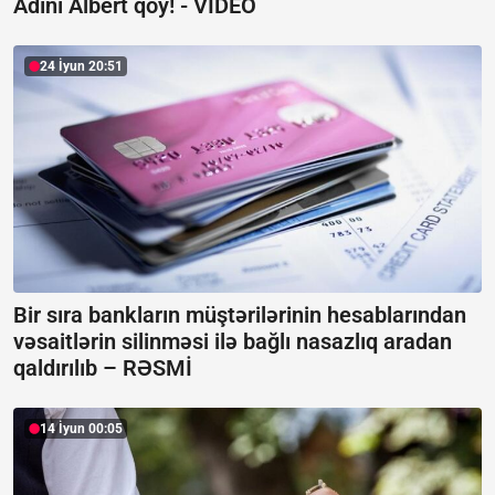
Adını Albert qoy! -
VİDEO
24 İyun 20:51
Bir sıra bankların müştərilərinin hesablarından
vəsaitlərin silinməsi ilə bağlı nasazlıq aradan
qaldırılıb –
RƏSMİ
14 İyun 00:05