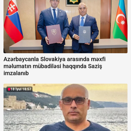
Azərbaycanla Slovakiya arasında məxfi
məlumatın mübadiləsi haqqında Saziş
imzalanıb
18 İyul 18:57