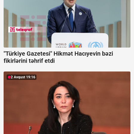
"Türkiye Gazetesi" Hikmət Hacıyevin bəzi
fikirlərini təhrif etdi
2 Avqust 19:16