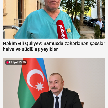
Həkim Əli Quliyev: Samuxda zəhərlənən şəxslər
halva və südlü aş yeyiblər
15 İyul 15:59