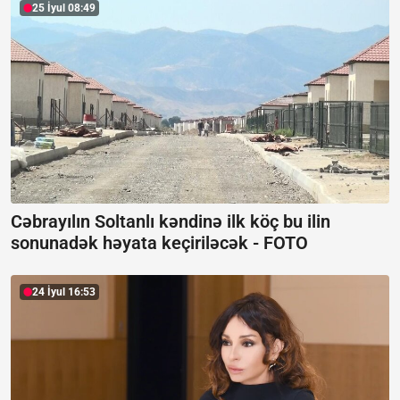
25 İyul 08:49
Cəbrayılın Soltanlı kəndinə ilk köç bu ilin
sonunadək həyata keçiriləcək -
FOTO
24 İyul 16:53