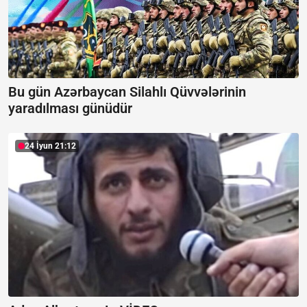
Bu gün Azərbaycan Silahlı Qüvvələrinin
yaradılması günüdür
24 İyun 21:12