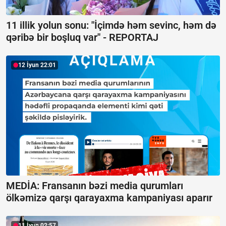
11 illik yolun sonu: "İçimdə həm sevinc, həm də
qəribə bir boşluq var" -
REPORTAJ
12 İyun 22:01
MEDİA: Fransanın bəzi media qurumları
ölkəmizə qarşı qarayaxma kampaniyası aparır
11 İyun 02:57