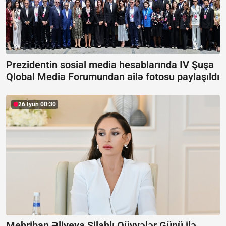
Prezidentin sosial media hesablarında IV Şuşa
Qlobal Media Forumundan ailə fotosu paylaşıldı
26 İyun 00:30
Mehriban Əliyeva Silahlı Qüvvələr Günü ilə