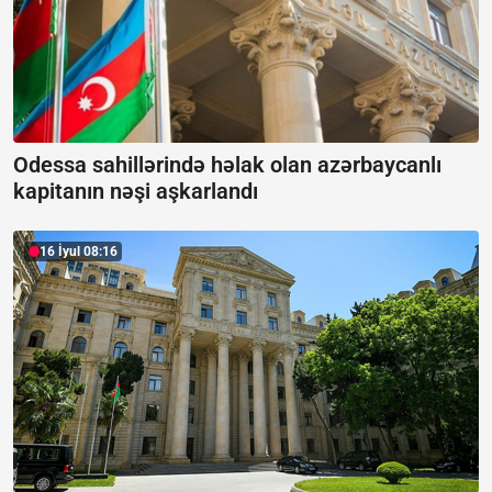
Odessa sahillərində həlak olan azərbaycanlı
kapitanın nəşi aşkarlandı
16 İyul 08:16