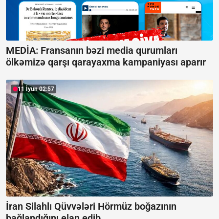
MEDİA: Fransanın bəzi media qurumları
ölkəmizə qarşı qarayaxma kampaniyası aparır
11 İyun 02:57
İran Silahlı Qüvvələri Hörmüz boğazının
bağlandığını elan edib