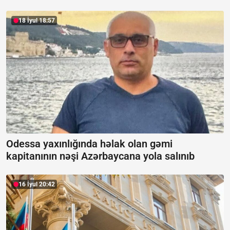
18 İyul 18:57
Odessa yaxınlığında həlak olan gəmi
kapitanının nəşi Azərbaycana yola salınıb
16 İyul 20:42