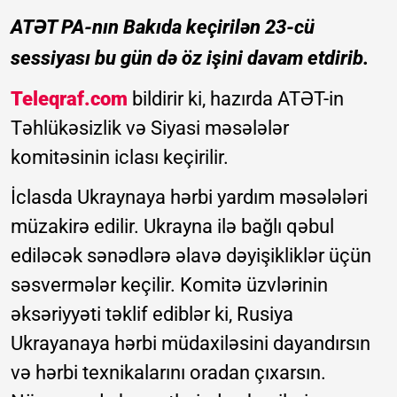
ATƏT PA-nın Bakıda keçirilən 23-cü
sessiyası bu gün də öz işini davam etdirib.
Teleqraf.com
bildirir ki, hazırda ATƏT-in
Təhlükəsizlik və Siyasi məsələlər
komitəsinin iclası keçirilir.
İclasda Ukraynaya hərbi yardım məsələləri
müzakirə edilir. Ukrayna ilə bağlı qəbul
ediləcək sənədlərə əlavə dəyişikliklər üçün
səsvermələr keçilir. Komitə üzvlərinin
əksəriyyəti təklif ediblər ki, Rusiya
Ukrayanaya hərbi müdaxiləsini dayandırsın
və hərbi texnikalarını oradan çıxarsın.