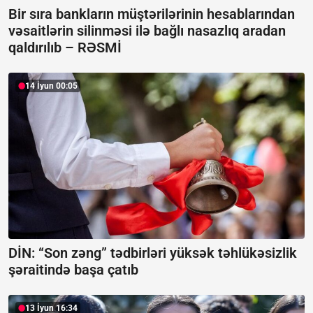
Bir sıra bankların müştərilərinin hesablarından
vəsaitlərin silinməsi ilə bağlı nasazlıq aradan
qaldırılıb –
RƏSMİ
14 İyun 00:05
DİN: “Son zəng” tədbirləri yüksək təhlükəsizlik
şəraitində başa çatıb
13 İyun 16:34