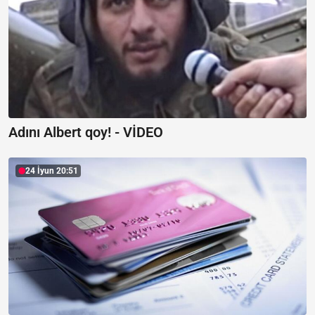
Adını Albert qoy! -
VİDEO
24 İyun 20:51