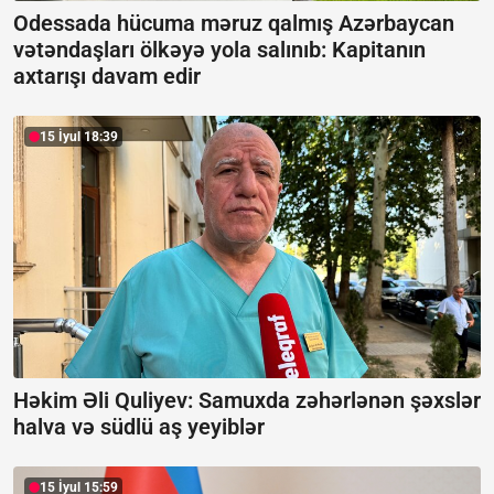
Odessada hücuma məruz qalmış Azərbaycan
vətəndaşları ölkəyə yola salınıb:
Kapitanın
axtarışı davam edir
15 İyul 18:39
Həkim Əli Quliyev: Samuxda zəhərlənən şəxslər
halva və südlü aş yeyiblər
15 İyul 15:59