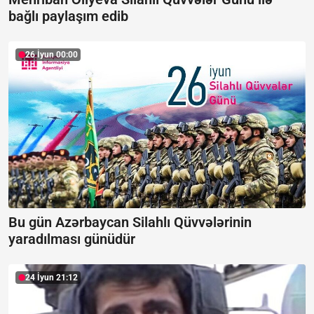
bağlı paylaşım edib
26 İyun 00:00
Bu gün Azərbaycan Silahlı Qüvvələrinin
yaradılması günüdür
24 İyun 21:12