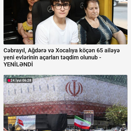
Cəbrayıl, Ağdərə və Xocalıya köçən 65 ailəyə
yeni evlərinin açarları təqdim olunub -
YENİLƏNDİ
24 İyul 06:28