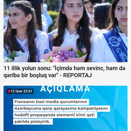
11 illik yolun sonu: "İçimdə həm sevinc, həm də
qəribə bir boşluq var" -
REPORTAJ
12 İyun 22:01