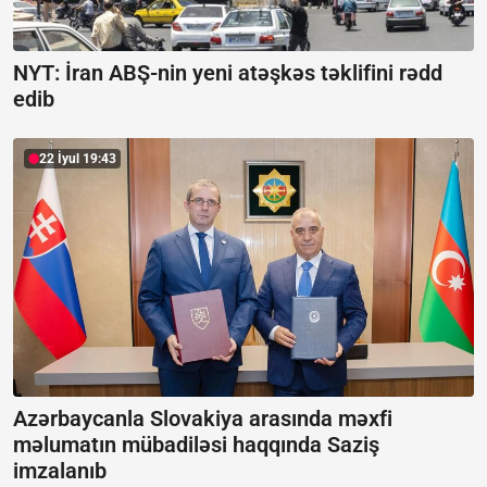
NYT: İran ABŞ-nin yeni atəşkəs təklifini rədd
edib
22 İyul 19:43
Azərbaycanla Slovakiya arasında məxfi
məlumatın mübadiləsi haqqında Saziş
imzalanıb