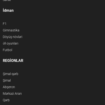
İdman
F1
Gimnastika
Döyüş növləri
Əl oyunları
Futbol
REGİONLAR
Şimal-qərb
Şimal
Abşeron
Mərkəzi Aran
Qərb