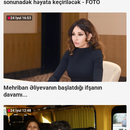
sonunadək həyata keçiriləcək -
FOTO
24 İyul 16:53
Mehriban Əliyevanın başlatdığı ifşanın
davamı...
24 İyul 12:48