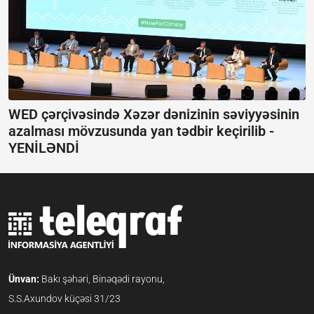
WED çərçivəsində Xəzər dənizinin səviyyəsinin
azalması mövzusunda yan tədbir keçirilib -
YENİLƏNDİ
Ünvan:
Bakı şəhəri, Binəqədi rayonu,
S.S.Axundov küçəsi 31/23