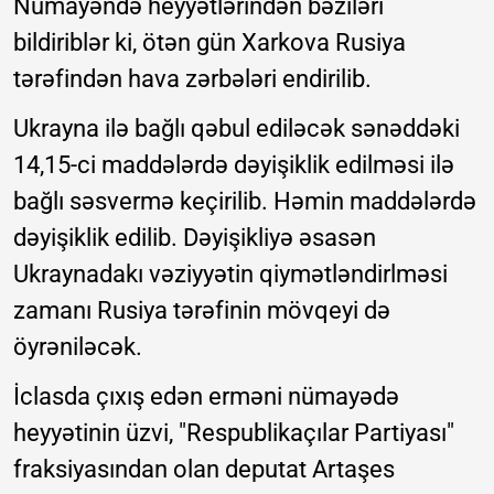
Nümayəndə heyyətlərindən bəziləri
bildiriblər ki, ötən gün Xarkova Rusiya
tərəfindən hava zərbələri endirilib.
Ukrayna ilə bağlı qəbul ediləcək sənəddəki
14,15-ci maddələrdə dəyişiklik edilməsi ilə
bağlı səsvermə keçirilib. Həmin maddələrdə
dəyişiklik edilib. Dəyişikliyə əsasən
Ukraynadakı vəziyyətin qiymətləndirlməsi
zamanı Rusiya tərəfinin mövqeyi də
öyrəniləcək.
İclasda çıxış edən erməni nümayədə
heyyətinin üzvi, "Respublikaçılar Partiyası"
fraksiyasından olan deputat Artaşes