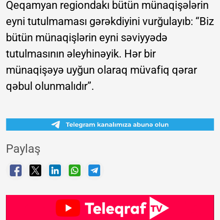
Qeqamyan regiondakı bütün münaqişələrin
eyni tutulmaması gərəkdiyini vurğulayıb: “Biz
bütün münaqişlərin eyni səviyyədə
tutulmasının əleyhinəyik. Hər bir
münaqişəyə uyğun olaraq müvafiq qərar
qəbul olunmalıdır”.
Paylaş