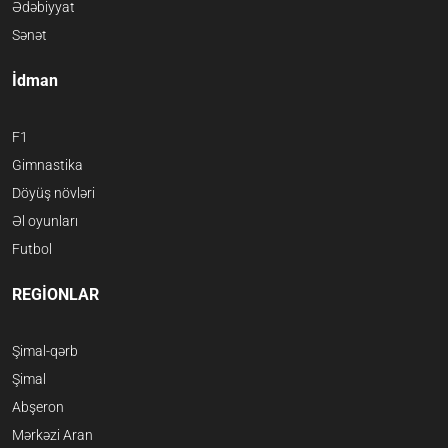
Ədəbiyyat
Sənət
İdman
F1
Gimnastika
Döyüş növləri
Əl oyunları
Futbol
REGİONLAR
Şimal-qərb
Şimal
Abşeron
Mərkəzi Aran