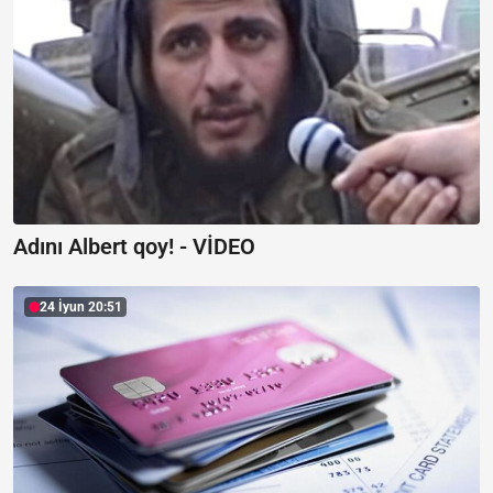
Adını Albert qoy! -
VİDEO
24 İyun 20:51