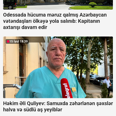
Odessada hücuma məruz qalmış Azərbaycan
vətəndaşları ölkəyə yola salınıb:
Kapitanın
axtarışı davam edir
15 İyul 18:39
Həkim Əli Quliyev: Samuxda zəhərlənən şəxslər
halva və südlü aş yeyiblər