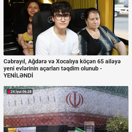
Cəbrayıl, Ağdərə və Xocalıya köçən 65 ailəyə
yeni evlərinin açarları təqdim olunub -
YENİLƏNDİ
24 İyul 06:28