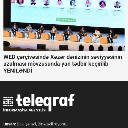
WED çərçivəsində Xəzər dənizinin səviyyəsinin
azalması mövzusunda yan tədbir keçirilib -
YENİLƏNDİ
Ünvan:
Bakı şəhəri, Binəqədi rayonu,