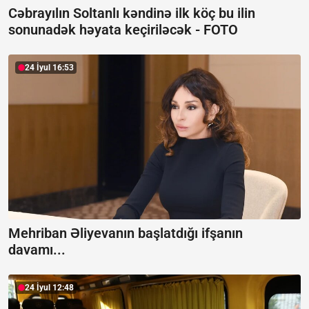
Cəbrayılın Soltanlı kəndinə ilk köç bu ilin
sonunadək həyata keçiriləcək -
FOTO
24 İyul 16:53
Mehriban Əliyevanın başlatdığı ifşanın
davamı...
24 İyul 12:48