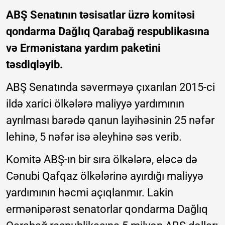
ABŞ Senatının təsisatlar üzrə komitəsi
qondarma Dağlıq Qarabağ respublikasına
və Ermənistana yardım paketini
təsdiqləyib.
ABŞ Senatında səverməyə çıxarılan 2015-ci
ildə xarici ölkələrə maliyyə yardımının
ayrılması barədə qanun layihəsinin 25 nəfər
lehinə, 5 nəfər isə əleyhinə səs verib.
Komitə ABŞ-ın bir sıra ölkələrə, eləcə də
Cənubi Qafqaz ölkələrinə ayırdığı maliyyə
yardımının həcmi açıqlanmır. Lakin
ermənipərəst senatorlar qondarma Dağlıq