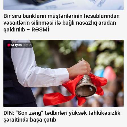
Bir sıra bankların müştərilərinin hesablarından
vəsaitlərin silinməsi ilə bağlı nasazlıq aradan
qaldırılıb –
RƏSMİ
14 İyun 00:05
DİN: “Son zəng” tədbirləri yüksək təhlükəsizlik
şəraitində başa çatıb