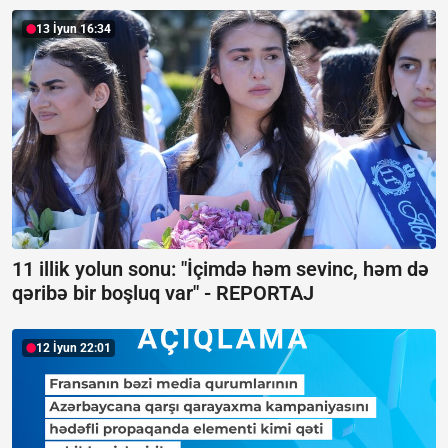
13 İyun 16:34
11 illik yolun sonu: "İçimdə həm sevinc, həm də
qəribə bir boşluq var" -
REPORTAJ
12 İyun 22:01