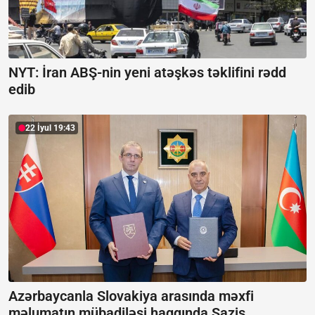
NYT: İran ABŞ-nin yeni atəşkəs təklifini rədd
edib
22 İyul 19:43
Azərbaycanla Slovakiya arasında məxfi
məlumatın mübadiləsi haqqında Saziş