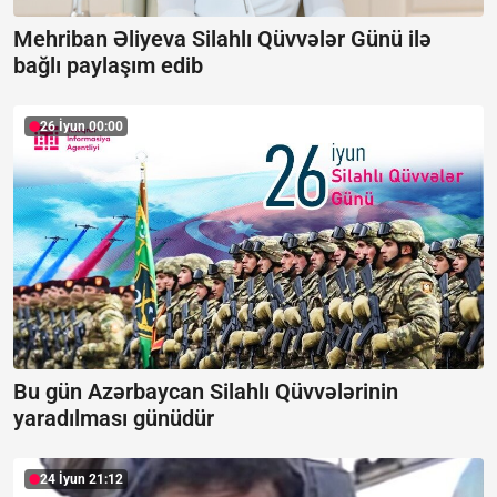
Mehriban Əliyeva Silahlı Qüvvələr Günü ilə
bağlı paylaşım edib
26 İyun 00:00
Bu gün Azərbaycan Silahlı Qüvvələrinin
yaradılması günüdür
24 İyun 21:12