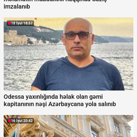
imzalanıb
18 İyul 18:57
Odessa yaxınlığında həlak olan gəmi
kapitanının nəşi Azərbaycana yola salınıb
16 İyul 20:42