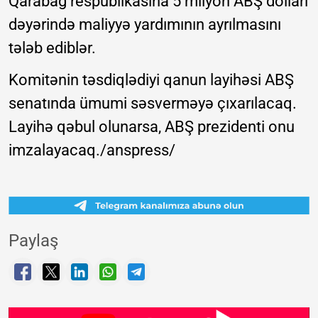
Qarabağ respublikasına 5 milyon ABŞ dolları
dəyərində maliyyə yardımının ayrılmasını
tələb ediblər.
Komitənin təsdiqlədiyi qanun layihəsi ABŞ
senatında ümumi səsverməyə çıxarılacaq.
Layihə qəbul olunarsa, ABŞ prezidenti onu
imzalayacaq./anspress/
Paylaş