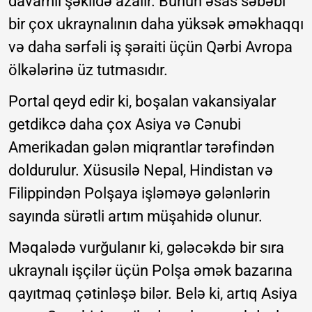
davamlı şəkildə azalır. Bunun əsas səbəbi
bir çox ukraynalının daha yüksək əməkhaqqı
və daha sərfəli iş şəraiti üçün Qərbi Avropa
ölkələrinə üz tutmasıdır.
Portal qeyd edir ki, boşalan vakansiyalar
getdikcə daha çox Asiya və Cənubi
Amerikadan gələn miqrantlar tərəfindən
doldurulur. Xüsusilə Nepal, Hindistan və
Filippindən Polşaya işləməyə gələnlərin
sayında sürətli artım müşahidə olunur.
Məqalədə vurğulanır ki, gələcəkdə bir sıra
ukraynalı işçilər üçün Polşa əmək bazarına
qayıtmaq çətinləşə bilər. Belə ki, artıq Asiya