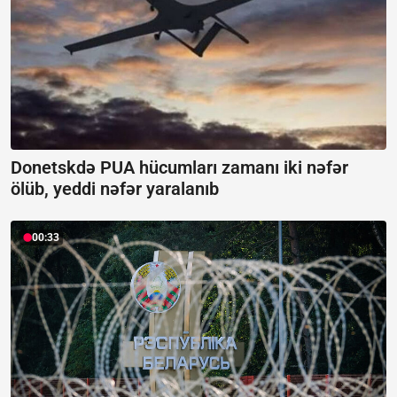
Donetskdə PUA hücumları zamanı iki nəfər
ölüb, yeddi nəfər yaralanıb
00:33