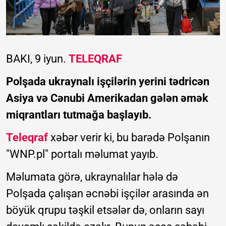
BAKI, 9 iyun.
TELEQRAF
Polşada ukraynalı işçilərin yerini tədricən
Asiya və Cənubi Amerikadan gələn əmək
miqrantları tutmağa başlayıb.
Teleqraf
xəbər verir ki, bu barədə Polşanın
"WNP.pl" portalı məlumat yayıb.
Məlumata görə, ukraynalılar hələ də
Polşada çalışan əcnəbi işçilər arasında ən
böyük qrupu təşkil etsələr də, onların sayı