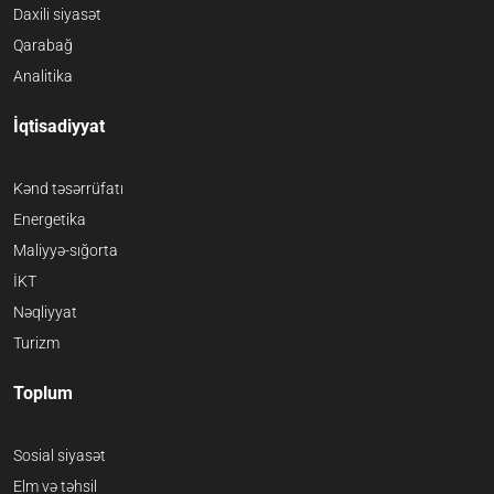
Daxili siyasət
Qarabağ
Analitika
İqtisadiyyat
Kənd təsərrüfatı
Energetika
Maliyyə-sığorta
İKT
Nəqliyyat
Turizm
Toplum
Sosial siyasət
Elm və təhsil