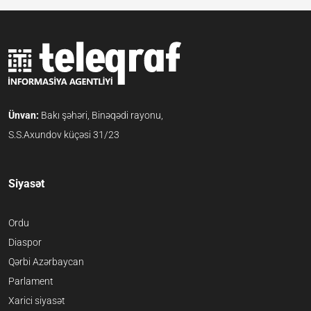
Ünvan:
Bakı şəhəri, Binəqədi rayonu,
S.S.Axundov küçəsi 31/23
Siyasət
Ordu
Diaspor
Qərbi Azərbaycan
Parlament
Xarici siyasət