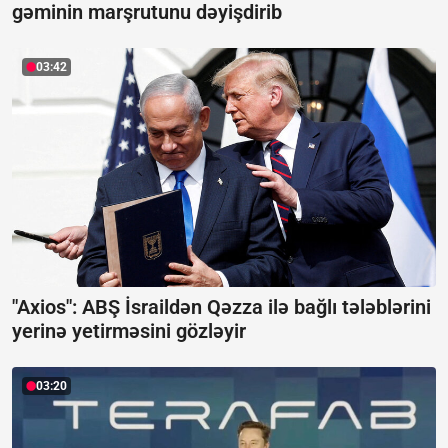
gəminin marşrutunu dəyişdirib
03:42
"Axios": ABŞ İsraildən Qəzza ilə bağlı tələblərini
yerinə yetirməsini gözləyir
03:20