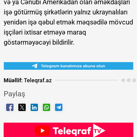
və ya Cənubi Amerikadan olan əməkdaşları
işə götürmüş şirkətlərin yalnız ukraynalıları
yenidən işə qəbul etmək məqsədilə mövcud
işçiləri ixtisar etməyə maraq
göstərməyəcəyi bildirilir.
Müəllif:
Teleqraf.az
Paylaş