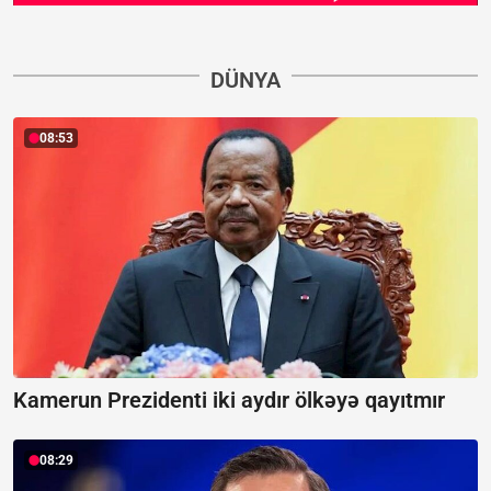
DÜNYA
08:53
Kamerun Prezidenti iki aydır ölkəyə qayıtmır
08:29