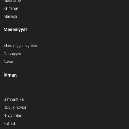
Məhkəmə
Kriminal
Maraqlı
Mədəniyyət
Mədəniyyət siyasəti
Ədəbiyyat
Sənət
İdman
F1
Gimnastika
Döyüş növləri
Əl oyunları
Futbol