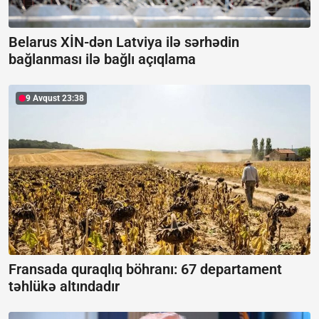
Belarus XİN-dən Latviya ilə sərhədin
bağlanması ilə bağlı açıqlama
9 Avqust 23:38
Fransada quraqlıq böhranı:
67 departament
təhlükə altındadır