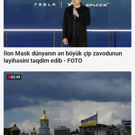
İlon Mask dünyanın ən böyük çip zavodunun
layihəsini təqdim edib -
FOTO
02:49