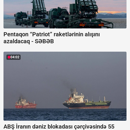
Pentaqon “Patriot” raketlərinin alışını
azaldacaq -
SƏBƏB
04:02
ABŞ İranın dəniz blokadası çərçivəsində 55