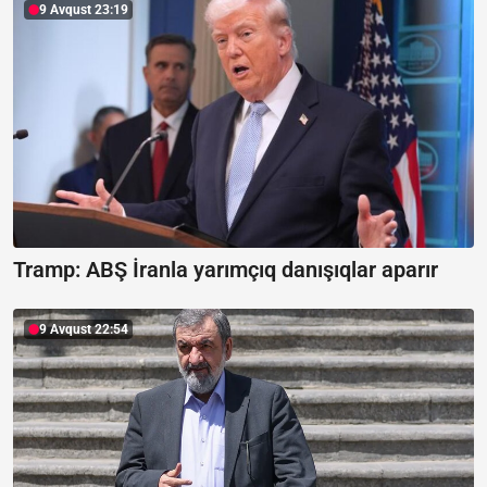
9 Avqust 23:19
Tramp: ABŞ İranla yarımçıq danışıqlar aparır
9 Avqust 22:54