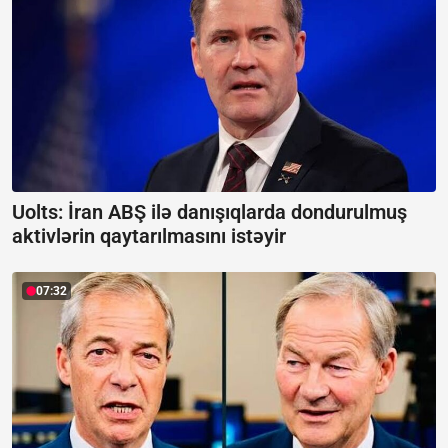
Uolts: İran ABŞ ilə danışıqlarda dondurulmuş
aktivlərin qaytarılmasını istəyir
07:32