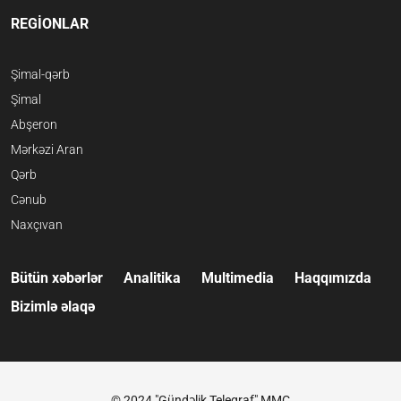
REGİONLAR
Şimal-qərb
Şimal
Abşeron
Mərkəzi Aran
Qərb
Cənub
Naxçıvan
Bütün xəbərlər
Analitika
Multimedia
Haqqımızda
Bizimlə əlaqə
© 2024 "Gündəlik Teleqraf" MMC