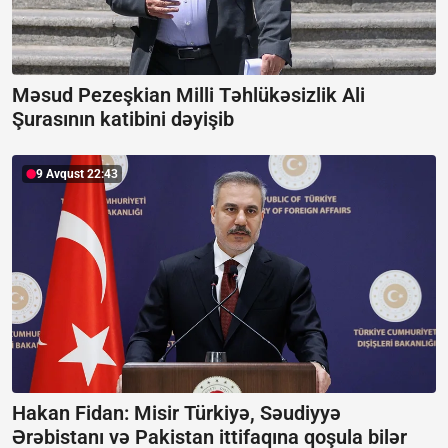
Məsud Pezeşkian Milli Təhlükəsizlik Ali
Şurasının katibini dəyişib
9 Avqust 22:43
Hakan Fidan: Misir Türkiyə, Səudiyyə
Ərəbistanı və Pakistan ittifaqına qoşula bilər