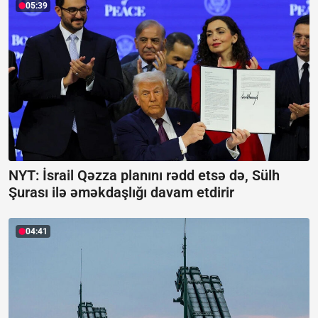
05:39
NYT: İsrail Qəzza planını rədd etsə də, Sülh
Şurası ilə əməkdaşlığı davam etdirir
04:41