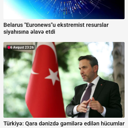
Belarus "Euronews"u ekstremist resurslar
siyahısına əlavə etdi
6 Avqust 23:26
Türkiyə: Qara dənizdə gəmilərə edilən hücumlar