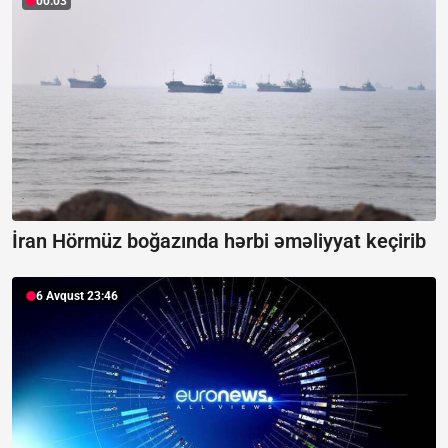
00:03
İran Hörmüz boğazında hərbi əməliyyat keçirib
6 Avqust 23:46