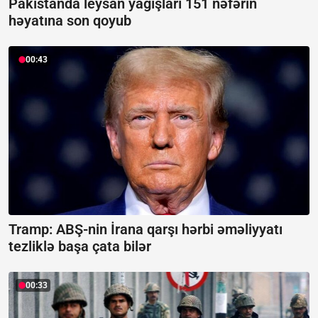
Pakistanda leysan yağışları 151 nəfərin
həyatına son qoyub
00:43
Tramp: ABŞ-nin İrana qarşı hərbi əməliyyatı
tezliklə başa çata bilər
00:33