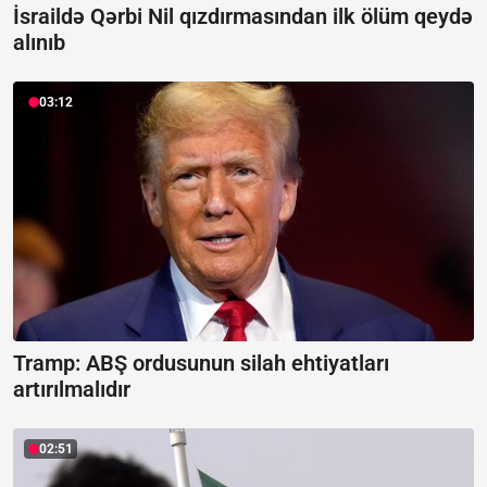
İsraildə Qərbi Nil qızdırmasından ilk ölüm qeydə
alınıb
03:12
Tramp: ABŞ ordusunun silah ehtiyatları
artırılmalıdır
02:51