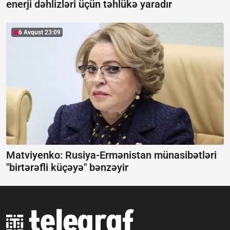
enerji dəhlizləri üçün təhlükə yaradır
6 Avqust 23:09
Matviyenko: Rusiya-Ermənistan münasibətləri
"birtərəfli küçəyə" bənzəyir