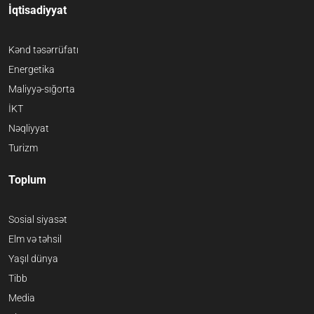
İqtisadiyyat
Kənd təsərrüfatı
Energetika
Maliyyə-sığorta
İKT
Nəqliyyat
Turizm
Toplum
Sosial siyasət
Elm və təhsil
Yaşıl dünya
Tibb
Media