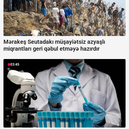
Mərakeş Seutadakı müşayiətsiz azyaşlı
miqrantları geri qəbul etməyə hazırdır
03:45