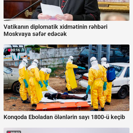
Vatikanın diplomatik xidmətinin rəhbəri
Moskvaya səfər edəcək
00:16
Konqoda Eboladan ölənlərin sayı 1800-ü keçib