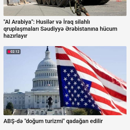
"Al Arabiya": Husilər və İraq silahlı
qruplaşmaları Səudiyyə Ərəbistanına hücum
hazırlayır
02:12
ABŞ-də "doğum turizmi" qadağan edilir