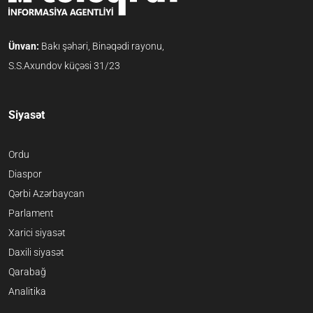
Ünvan:
Bakı şəhəri, Binəqədi rayonu,
S.S.Axundov küçəsi 31/23
Siyasət
Ordu
Diaspor
Qərbi Azərbaycan
Parlament
Xarici siyasət
Daxili siyasət
Qarabağ
Analitika