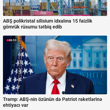
ABŞ polikristal silisium idxalına 15 faizlik
gömrük rüsumu tətbiq edib
06:53
Tramp: ABŞ-nin özünün də Patriot raketlərinə
ehtiyacı var