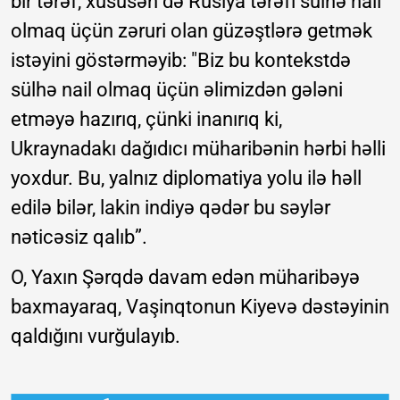
bir tərəf, xüsusən də Rusiya tərəfi sülhə nail
olmaq üçün zəruri olan güzəştlərə getmək
istəyini göstərməyib: "Biz bu kontekstdə
sülhə nail olmaq üçün əlimizdən gələni
etməyə hazırıq, çünki inanırıq ki,
Ukraynadakı dağıdıcı müharibənin hərbi həlli
yoxdur. Bu, yalnız diplomatiya yolu ilə həll
edilə bilər, lakin indiyə qədər bu səylər
nəticəsiz qalıb”.
O, Yaxın Şərqdə davam edən müharibəyə
baxmayaraq, Vaşinqtonun Kiyevə dəstəyinin
qaldığını vurğulayıb.