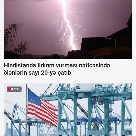
Hindistanda ildırım vurması nəticəsində
ölənlərin sayı 20-yə çatıb
07:15