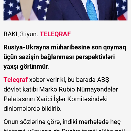
BAKI, 3 iyun.
TELEQRAF
Rusiya-Ukrayna müharibəsinə son qoymaq
üçün sazişin bağlanması perspektivləri
yaxşı görünmür
.
Teleqraf
xəbər verir ki, bu barədə ABŞ
dövlət katibi Marko Rubio Nümayəndələr
Palatasının Xarici İşlər Komitəsindəki
dinləmələrdə bildirib.
Onun sözlərinə görə, indiki mərhələdə heç