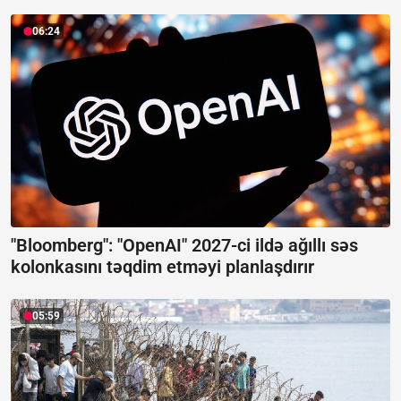
06:24
"Bloomberg": "OpenAI" 2027-ci ildə ağıllı səs
kolonkasını təqdim etməyi planlaşdırır
05:59