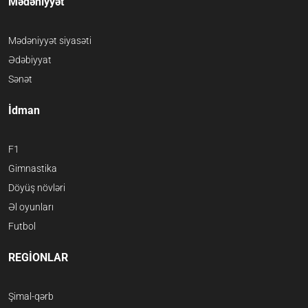
Mədəniyyət
Mədəniyyət siyasəti
Ədəbiyyat
Sənət
İdman
F1
Gimnastika
Döyüş növləri
Əl oyunları
Futbol
REGİONLAR
Şimal-qərb