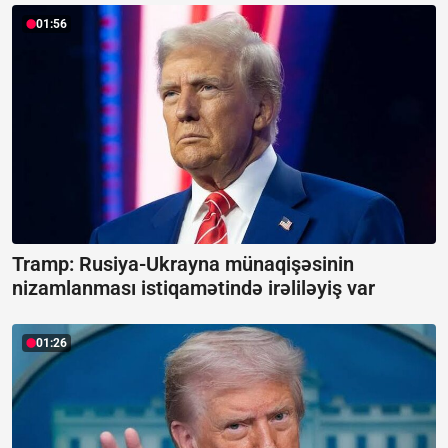
01:56
Tramp: Rusiya-Ukrayna münaqişəsinin
nizamlanması istiqamətində irəliləyiş var
01:26