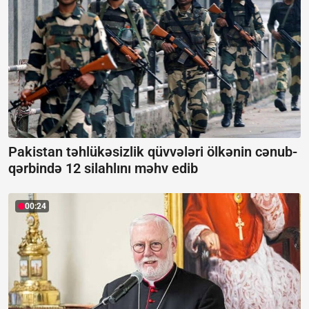
Pakistan təhlükəsizlik qüvvələri ölkənin cənub-
qərbində 12 silahlını məhv edib
00:24