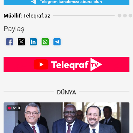
Müəllif:
Teleqraf.az
Paylaş
DÜNYA
16:10