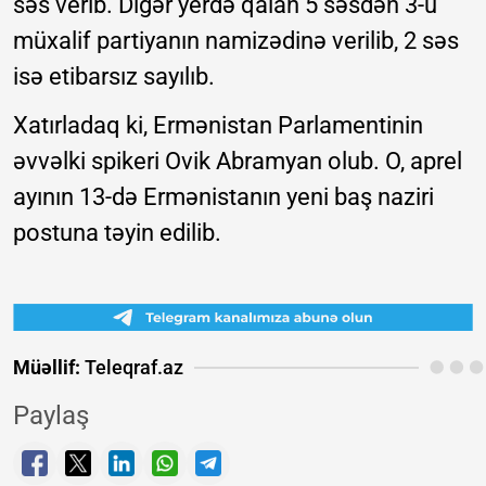
səs verib. Digər yerdə qalan 5 səsdən 3-ü
müxalif partiyanın namizədinə verilib, 2 səs
isə etibarsız sayılıb.
Xatırladaq ki, Ermənistan Parlamentinin
əvvəlki spikeri Ovik Abramyan olub. O, aprel
ayının 13-də Ermənistanın yeni baş naziri
postuna təyin edilib.
Müəllif:
Teleqraf.az
Paylaş