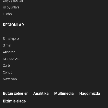
Döyüş növləri
Əl oyunları
Futbol
REGİONLAR
Şimal-qərb
Şimal
Abşeron
Mərkəzi Aran
Qərb
Cənub
Naxçıvan
Bütün xəbərlər
Analitika
Multimedia
Haqqımızda
Bizimlə əlaqə