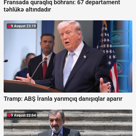
Fransada quraqlıq böhranı:
67 departament
təhlükə altındadır
9 Avqust 23:19
Tramp: ABŞ İranla yarımçıq danışıqlar aparır
9 Avqust 22:54