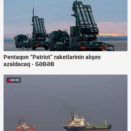
Pentaqon “Patriot” raketlərinin alışını
azaldacaq -
SƏBƏB
04:02