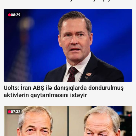
08:29
Uolts: İran ABŞ ilə danışıqlarda dondurulmuş
aktivlərin qaytarılmasını istəyir
07:32