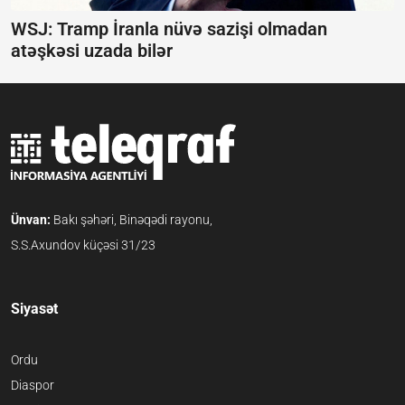
WSJ: Tramp İranla nüvə sazişi olmadan
atəşkəsi uzada bilər
Ünvan:
Bakı şəhəri, Binəqədi rayonu,
S.S.Axundov küçəsi 31/23
Siyasət
Ordu
Diaspor