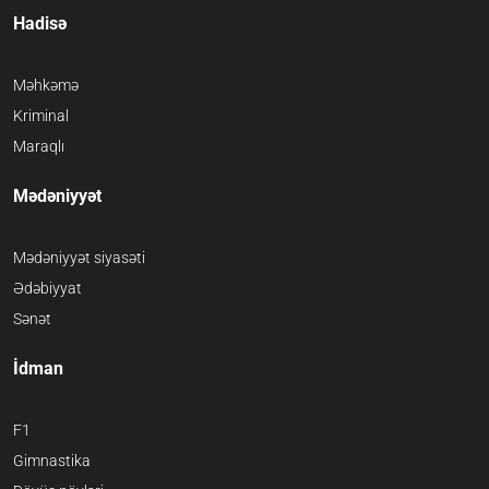
Hadisə
Məhkəmə
Kriminal
Maraqlı
Mədəniyyət
Mədəniyyət siyasəti
Ədəbiyyat
Sənət
İdman
F1
Gimnastika