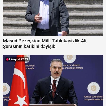
Məsud Pezeşkian Milli Təhlükəsizlik Ali
Şurasının katibini dəyişib
9 Avqust 22:43