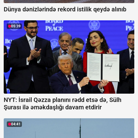
Dünya dənizlərində rekord istilik qeydə alınıb
05:39
NYT: İsrail Qəzza planını rədd etsə də, Sülh
Şurası ilə əməkdaşlığı davam etdirir
04:41