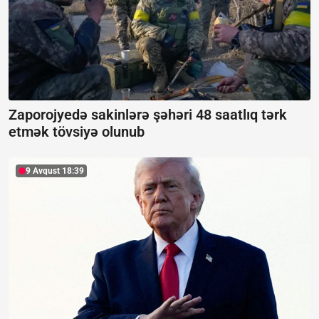
Zaporojyedə sakinlərə şəhəri 48 saatlıq tərk
etmək tövsiyə olunub
9 Avqust 18:39