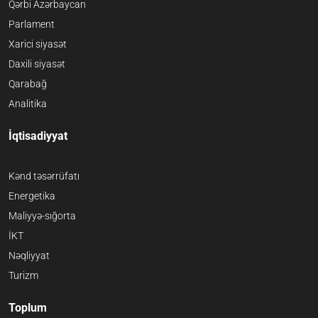
Qərbi Azərbaycan
Parlament
Xarici siyasət
Daxili siyasət
Qarabağ
Analitika
İqtisadiyyat
Kənd təsərrüfatı
Energetika
Maliyyə-sığorta
İKT
Nəqliyyat
Turizm
Toplum