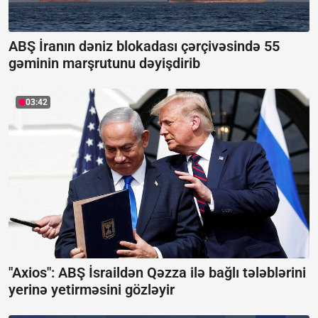
ABŞ İranın dəniz blokadası çərçivəsində 55
gəminin marşrutunu dəyişdirib
03:42
"Axios": ABŞ İsraildən Qəzza ilə bağlı tələblərini
yerinə yetirməsini gözləyir