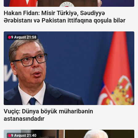
Hakan Fidan: Misir Türkiyə, Səudiyyə
Ərəbistanı və Pakistan ittifaqına qoşula bilər
9 Avqust 21:58
Vuçiç: Dünya böyük müharibənin
astanasındadır
9 Avqust 21:40