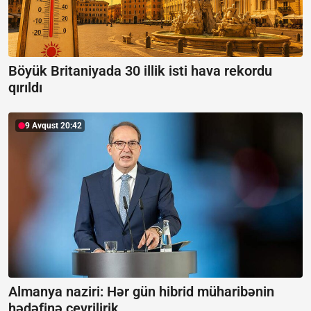
Böyük Britaniyada 30 illik isti hava rekordu
qırıldı
9 Avqust 20:42
Almanya naziri: Hər gün hibrid müharibənin
hədəfinə çevrilirik