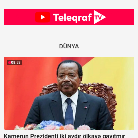
DÜNYA
08:53
Kamerun Prezidenti iki aydır ölkəyə qayıtmır