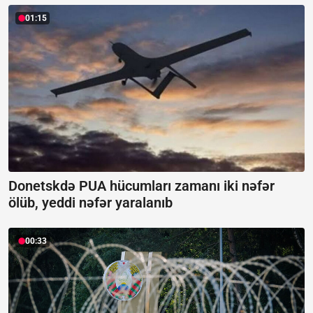
01:15
Donetskdə PUA hücumları zamanı iki nəfər
ölüb, yeddi nəfər yaralanıb
00:33