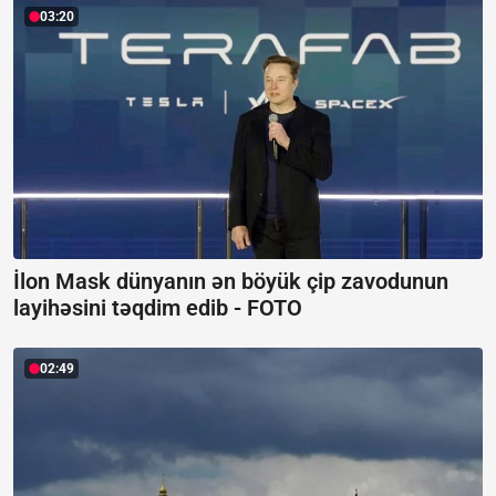
03:20
İlon Mask dünyanın ən böyük çip zavodunun
layihəsini təqdim edib -
FOTO
02:49