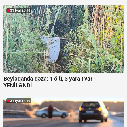
31 İyul 20:18
Beyləqanda qəza:
1 ölü, 3 yaralı var -
YENİLƏNDİ
31 İyul 14:10