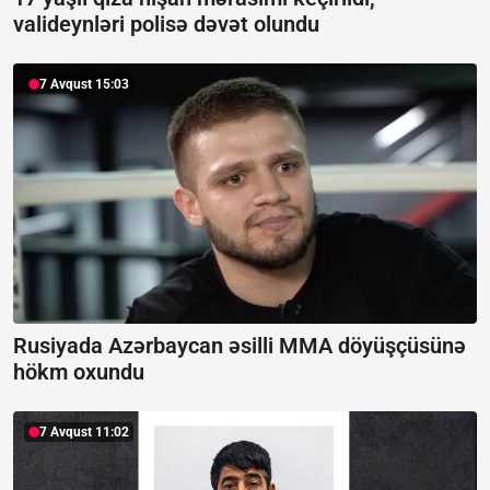
valideynləri polisə dəvət olundu
7 Avqust 15:03
Rusiyada Azərbaycan əsilli MMA döyüşçüsünə
hökm oxundu
7 Avqust 11:02