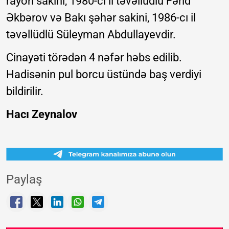
rayon sakini, 1980-ci il təvəllüdlü Fərid
Əkbərov və Bakı şəhər sakini, 1986-cı il
təvəllüdlü Süleyman Abdullayevdir.
Cinayəti törədən 4 nəfər həbs edilib.
Hadisənin pul borcu üstündə baş verdiyi
bildirilir.
Hacı Zeynalov
Paylaş