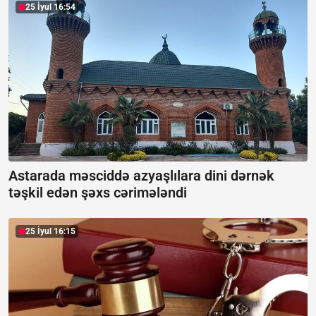
25 İyul 16:54
Astarada məsciddə azyaşlılara dini dərnək
təşkil edən şəxs cərimələndi
25 İyul 16:15