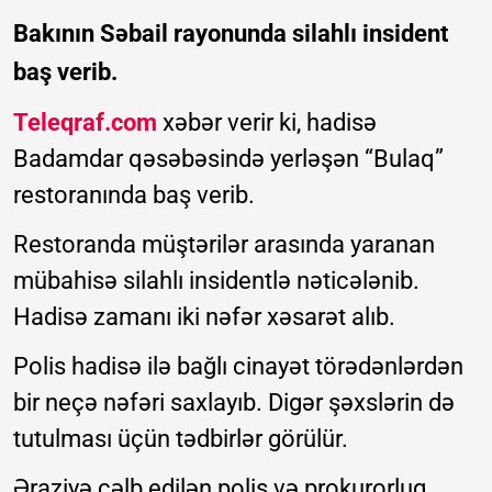
Bakının Səbail rayonunda silahlı insident
baş verib.
Teleqraf.com
xəbər verir ki, hadisə
Badamdar qəsəbəsində yerləşən “Bulaq”
restoranında baş verib.
Restoranda müştərilər arasında yaranan
mübahisə silahlı insidentlə nəticələnib.
Hadisə zamanı iki nəfər xəsarət alıb.
Polis hadisə ilə bağlı cinayət törədənlərdən
bir neçə nəfəri saxlayıb. Digər şəxslərin də
tutulması üçün tədbirlər görülür.
Əraziyə cəlb edilən polis və prokurorluq