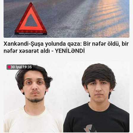
Xankəndi-Şuşa yolunda qəza: Bir nəfər öldü, bir
nəfər xəsarət aldı -
YENİLƏNDİ
30 İyul 19:35