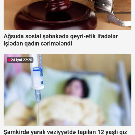
Ağsuda sosial şəbəkədə qeyri-etik ifadələr
işlədən qadın cərimələndi
24 İyul 22:20
Şəmkirdə yaralı vəziyyətdə tapılan 12 yaşlı qız