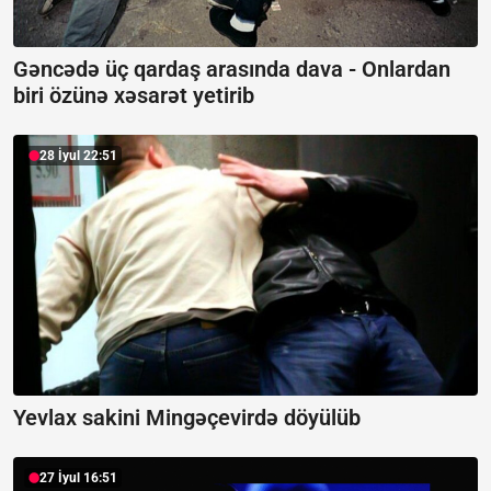
Gəncədə üç qardaş arasında dava -
Onlardan
biri özünə xəsarət yetirib
28 İyul 22:51
Yevlax sakini Mingəçevirdə döyülüb
27 İyul 16:51