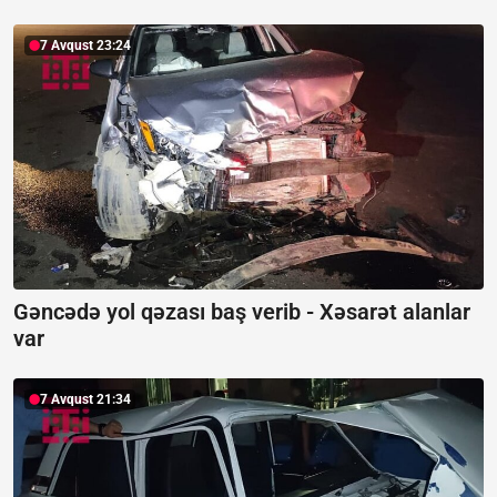
7 Avqust 23:24
Gəncədə yol qəzası baş verib -
Xəsarət alanlar
var
7 Avqust 21:34