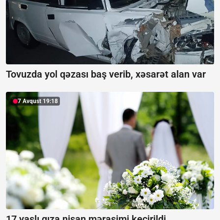
Tovuzda yol qəzası baş verib, xəsarət alan var
7 Avqust 19:18
17 yaşlı qıza nişan mərasimi keçirildi,