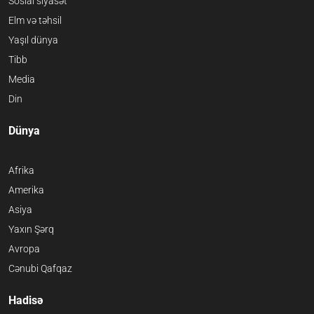
Sosial siyasət
Elm və təhsil
Yaşıl dünya
Tibb
Media
Din
Dünya
Afrika
Amerika
Asiya
Yaxın Şərq
Avropa
Cənubi Qafqaz
Hadisə