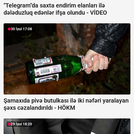
"Telegram"da saxta endirim elanları ilə
dələduzluq edənlər ifşa olundu -
VİDEO
30 İyul 17:08
Şamaxıda pivə butulkası ilə iki nəfəri yaralayan
şəxs cəzalandırıldı -
HÖKM
29 İyul 18:20