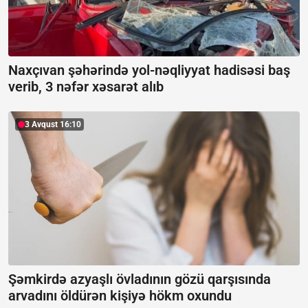
Naxçıvan şəhərində yol-nəqliyyat hadisəsi baş
verib, 3 nəfər xəsarət alıb
3 Avqust 16:10
Şəmkirdə azyaşlı övladının gözü qarşısında
arvadını öldürən kişiyə hökm oxundu