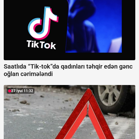
Saatlıda “Tik-tok”da qadınları təhqir edən gənc
oğlan cərimələndi
27 İyul 11:32