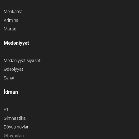
Məhkəmə
Kriminal
Maraqlı
Mədəniyyət
Mədəniyyət siyasəti
Ədəbiyyat
Sənət
İdman
F1
Gimnastika
Döyüş növləri
Əl oyunları