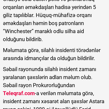
orqanları əməkdaşları hadisə yerindən 5
giliz tapılıblar. Hüquq-mühafizə orqanı
əməkdaşları həmin boş patronların
“Winchester” maraklı odlu silha aid
olduğunu bildirib.
Məlumata görə, silahlı insidenti törədənlər
arasında idmançılar da olduğun bildirilir.
Səbail rayonunda silahlı insident zamanı
yaralanan şəxslərin adları məlum olub.
Səbail rayon Prokurorluğundan
Teleqraf.com
-a verilən məlumata görə,
insident zamanı xəsarət alan şəxslər Astara