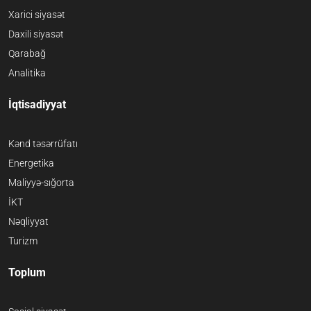
Xarici siyasət
Daxili siyasət
Qarabağ
Analitika
İqtisadiyyat
Kənd təsərrüfatı
Energetika
Maliyyə-sığorta
İKT
Nəqliyyat
Turizm
Toplum