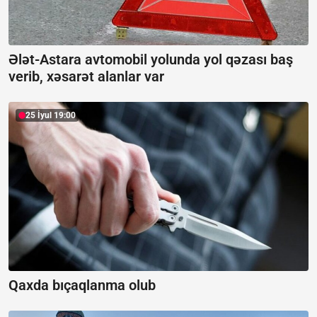
Ələt-Astara avtomobil yolunda yol qəzası baş
verib, xəsarət alanlar var
25 İyul 19:00
Qaxda bıçaqlanma olub