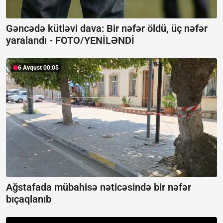
Gəncədə kütləvi dava: Bir nəfər öldü, üç nəfər
yaralandı -
FOTO/YENİLƏNDİ
6 Avqust 00:05
Ağstafada mübahisə nəticəsində bir nəfər
bıçaqlanıb