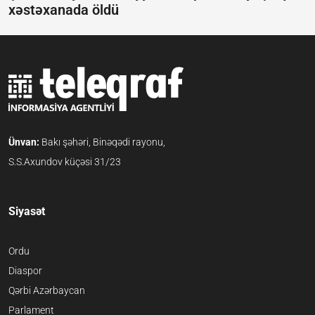
xəstəxanada öldü
Ünvan:
Bakı şəhəri, Binəqədi rayonu,
S.S.Axundov küçəsi 31/23
Siyasət
Ordu
Diaspor
Qərbi Azərbaycan
Parlament