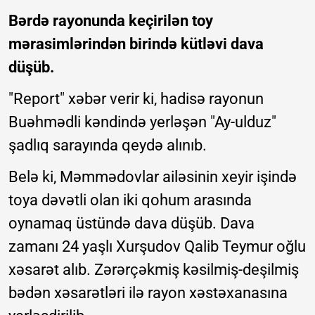
Bərdə rayonunda keçirilən toy
mərasimlərindən birində kütləvi dava
düşüb.
"Report" xəbər verir ki, hadisə rayonun
Buəhmədli kəndində yerləşən "Ay-ulduz"
şadlıq sarayında qeydə alınıb.
Belə ki, Məmmədovlar ailəsinin xeyir işində
toya dəvətli olan iki qohum arasında
oynamaq üstündə dava düşüb. Dava
zamanı 24 yaşlı Xurşudov Qalib Teymur oğlu
xəsarət alıb. Zərərçəkmiş kəsilmiş-deşilmiş
bədən xəsarətləri ilə rayon xəstəxanasına