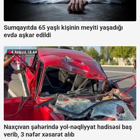
Sumqayıtda 65 yaşlı kişinin meyiti yaşadığı
evdə aşkar edildi
4 Avqust 18:44
Naxçıvan şəhərində yol-nəqliyyat hadisəsi baş
verib, 3 nəfər xəsarət alıb