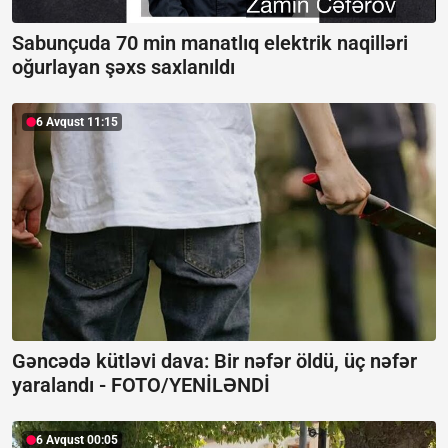
Sabunçuda 70 min manatlıq elektrik naqilləri
oğurlayan şəxs saxlanıldı
6 Avqust 11:15
Gəncədə kütləvi dava: Bir nəfər öldü, üç nəfər
yaralandı -
FOTO/YENİLƏNDİ
6 Avqust 00:05