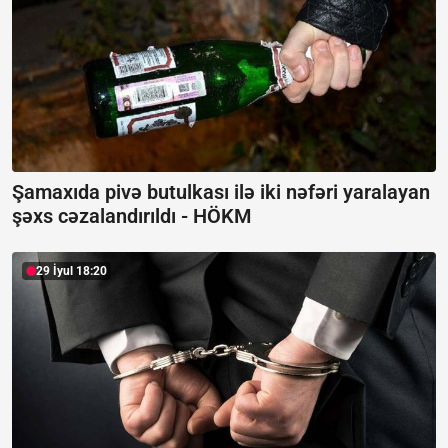
Şamaxıda pivə butulkası ilə iki nəfəri yaralayan
şəxs cəzalandırıldı -
HÖKM
29 İyul 18:20