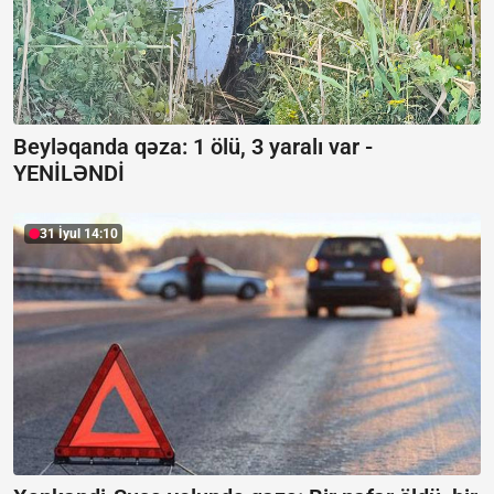
Beyləqanda qəza:
1 ölü, 3 yaralı var -
YENİLƏNDİ
31 İyul 14:10