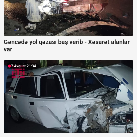
Gəncədə yol qəzası baş verib -
Xəsarət alanlar
var
7 Avqust 21:34