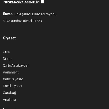
Ünvan:
Bakı şəhəri, Binəqədi rayonu,
S.S.Axundov küçəsi 31/23
Siyasət
Ordu
Diaspor
Qərbi Azərbaycan
Parlament
Xarici siyasət
Daxili siyasət
Qarabağ
Analitika