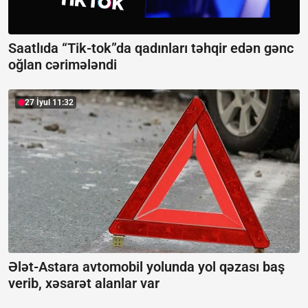
Saatlıda “Tik-tok”da qadınları təhqir edən gənc
oğlan cərimələndi
27 İyul 11:32
Ələt-Astara avtomobil yolunda yol qəzası baş
verib, xəsarət alanlar var