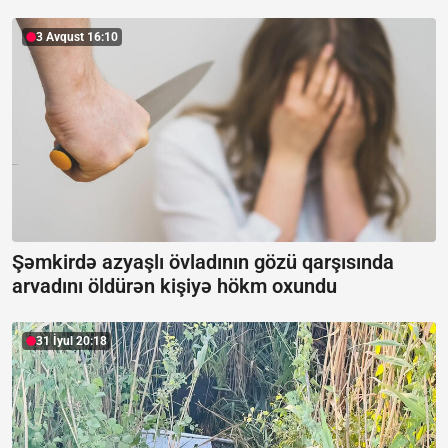
3 Avqust 16:10
Şəmkirdə azyaşlı övladının gözü qarşısında
arvadını öldürən kişiyə hökm oxundu
31 İyul 20:18