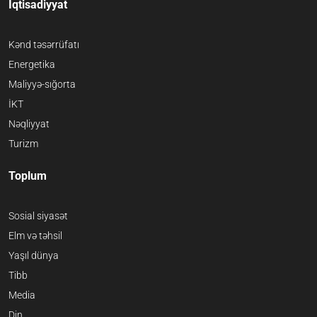
İqtisadiyyat
Kənd təsərrüfatı
Energetika
Maliyyə-sığorta
İKT
Nəqliyyat
Turizm
Toplum
Sosial siyasət
Elm və təhsil
Yaşıl dünya
Tibb
Media
Din