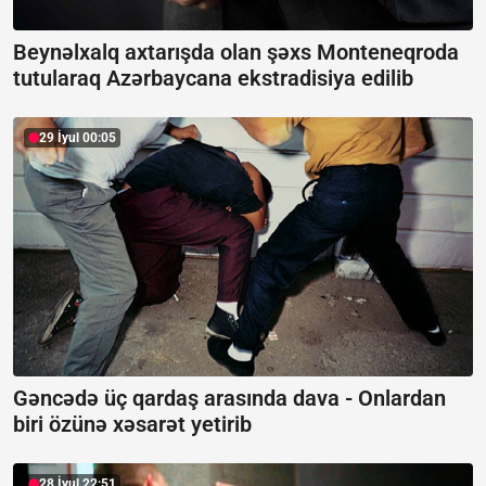
Beynəlxalq axtarışda olan şəxs Monteneqroda
tutularaq Azərbaycana ekstradisiya edilib
29 İyul 00:05
Gəncədə üç qardaş arasında dava -
Onlardan
biri özünə xəsarət yetirib
28 İyul 22:51