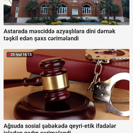
Astarada məsciddə azyaşlılara dini dərnək
təşkil edən şəxs cərimələndi
25 İyul 16:15
Ağsuda sosial şəbəkədə qeyri-etik ifadələr
işlədən qadın cərimələndi