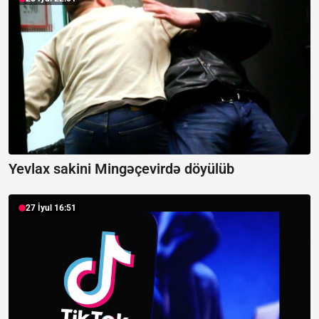
Yevlax sakini Mingəçevirdə döyülüb
27 İyul 16:51