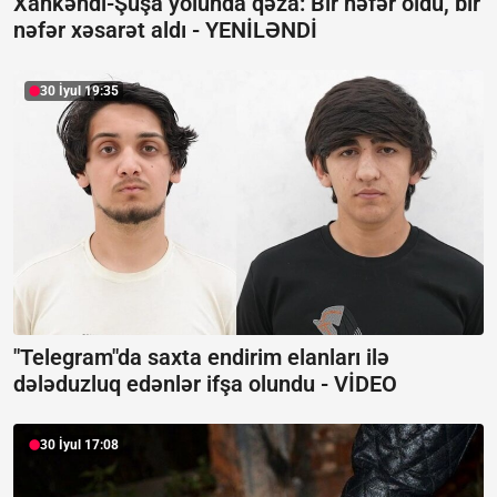
Xankəndi-Şuşa yolunda qəza: Bir nəfər öldü, bir
nəfər xəsarət aldı -
YENİLƏNDİ
30 İyul 19:35
"Telegram"da saxta endirim elanları ilə
dələduzluq edənlər ifşa olundu -
VİDEO
30 İyul 17:08