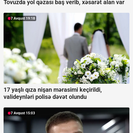
Tovuzda yol qəzası baş verib, xəsarət alan var
7 Avqust 19:18
17 yaşlı qıza nişan mərasimi keçirildi,
valideynləri polisə dəvət olundu
7 Avqust 15:03