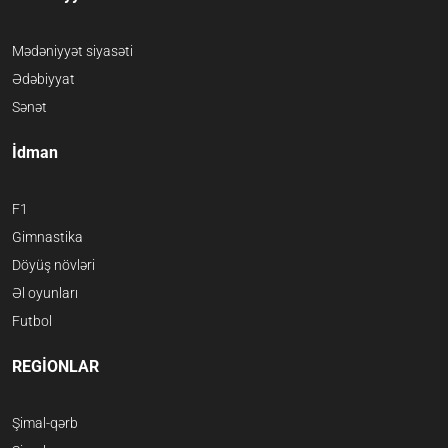
Mədəniyyət siyasəti
Ədəbiyyat
Sənət
İdman
F1
Gimnastika
Döyüş növləri
Əl oyunları
Futbol
REGİONLAR
Şimal-qərb