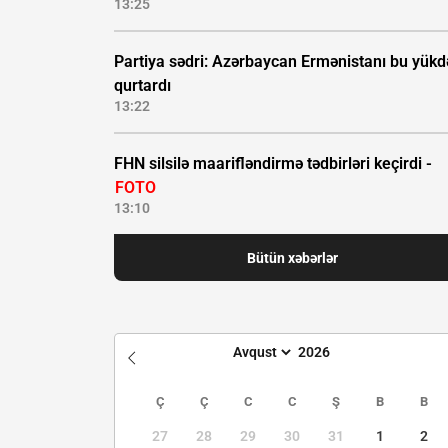
13:25
Partiya sədri: Azərbaycan Ermənistanı bu yük
qurtardı
13:22
FHN silsilə maarifləndirmə tədbirləri keçirdi -
FOTO
13:10
Bütün xəbərlər
Ç
Ç
C
C
Ş
B
B
27
28
29
30
31
1
2