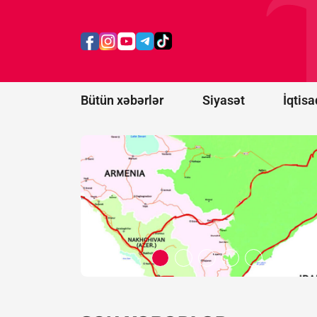
Naxçıvan
blokadadan
çıxacaq,
türk
dünyası
birləşəcək
Bütün xəbərlər
Siyasət
İqtisa