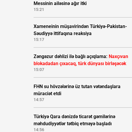
Messinin ailəsinə ağır itki
15:21
Xameneinin müşavirindən Türkiyə-Pakistan-
Səudiyyə ittifaqına reaksiya
15:17
Zəngəzur dəhlizi ilə bağlı açıqlama:
Naxçıvan
blokadadan çıxacaq, türk dünyası birləşəcək
15:07
FHN su hövzələrinə üz tutan vətəndaşlara
müraciət etdi
14:57
Türkiyə Qara dənizdə ticarət gəmilərinə
məhdudiyyətlər tətbiq etməyə başladı
14:56