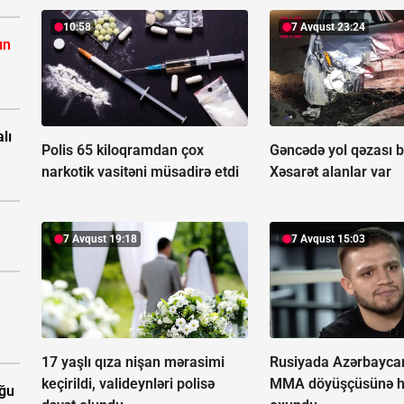
10:58
7 Avqust 23:24
ın
lı
Polis 65 kiloqramdan çox
Gəncədə yol qəzası b
narkotik vasitəni müsadirə etdi
Xəsarət alanlar var
7 Avqust 19:18
7 Avqust 15:03
17 yaşlı qıza nişan mərasimi
Rusiyada Azərbaycan 
keçirildi, valideynləri polisə
MMA döyüşçüsünə 
uğu