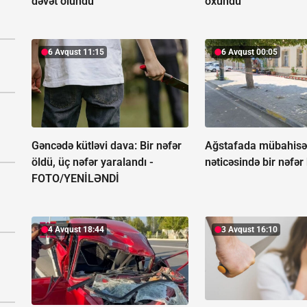
dəvət olundu
oxundu
6 Avqust 11:15
6 Avqust 00:05
Gəncədə kütləvi dava: Bir nəfər
Ağstafada mübahis
öldü, üç nəfər yaralandı -
nəticəsində bir nəfər
FOTO/YENİLƏNDİ
4 Avqust 18:44
3 Avqust 16:10