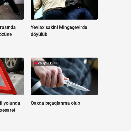
rasında
Yevlax sakini Mingəçevirdə
 özünə
döyülüb
25 İyul 19:00
il yolunda
Qaxda bıçaqlanma olub
 xəsarət