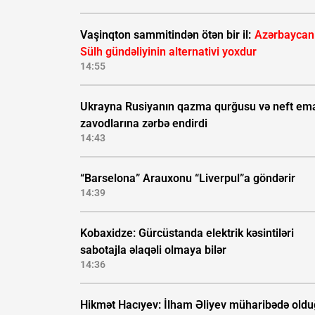
Vaşinqton sammitindən ötən bir il:
Azərbaycan
Sülh gündəliyinin alternativi yoxdur
14:55
Ukrayna Rusiyanın qazma qurğusu və neft ema
zavodlarına zərbə endirdi
14:43
“Barselona” Arauxonu “Liverpul”a göndərir
14:39
Kobaxidze: Gürcüstanda elektrik kəsintiləri
sabotajla əlaqəli olmaya bilər
14:36
Hikmət Hacıyev: İlham Əliyev müharibədə old