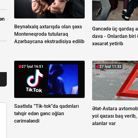
dən
Beynəlxalq axtarışda olan şəxs
Gəncədə üç qardaş a
Monteneqroda tutularaq
dava -
Onlardan biri
Azərbaycana ekstradisiya edilib
xəsarət yetirib
27 İyul 16:51
27 İyul 11:32
Saatlıda “Tik-tok”da qadınları
Ələt-Astara avtomob
təhqir edən gənc oğlan
yol qəzası baş verib,
cərimələndi
alanlar var