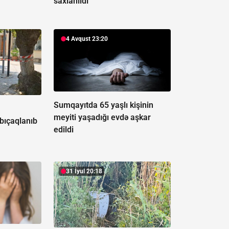
saxlanıldı
4 Avqust 23:20
Sumqayıtda 65 yaşlı kişinin
ə
meyiti yaşadığı evdə aşkar
 bıçaqlanıb
edildi
31 İyul 20:18