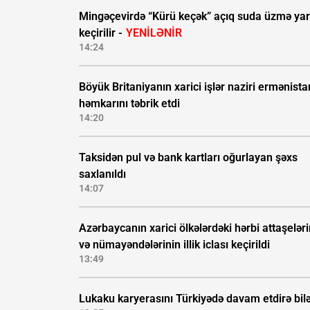
Mingəçevirdə “Kürü keçək” açıq suda üzmə yar
keçirilir -
YENİLƏNİR
14:24
Böyük Britaniyanın xarici işlər naziri ermənista
həmkarını təbrik etdi
14:20
Taksidən pul və bank kartları oğurlayan şəxs
saxlanıldı
14:07
Azərbaycanın xarici ölkələrdəki hərbi attaşeləri
və nümayəndələrinin illik iclası keçirildi
13:49
Lukaku karyerasını Türkiyədə davam etdirə bil