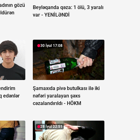
adının gözü
Beyləqanda qəza:
1 ölü, 3 yaralı
öldürən
var - YENİLƏNDİ
30 İyul 17:08
endirim
Şamaxıda pivə butulkası ilə iki
uq edənlər
nəfəri yaralayan şəxs
cəzalandırıldı -
HÖKM
28 İyul 22:51