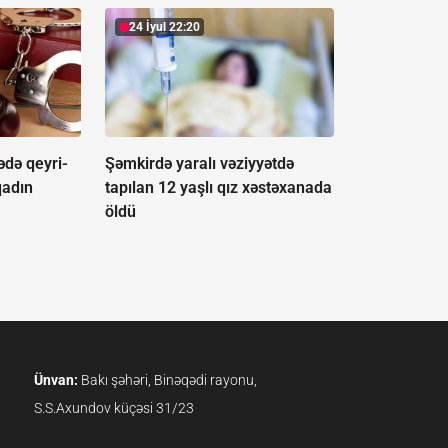
24 İyul 22:20
ədə qeyri-
Şəmkirdə yaralı vəziyyətdə
qadın
tapılan 12 yaşlı qız xəstəxanada
öldü
Ünvan:
Bakı şəhəri, Binəqədi rayonu,
S.S.Axundov küçəsi 31/23