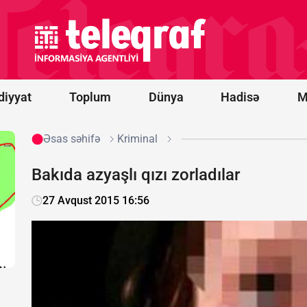
qazma
qurğusu və
neft emalı
zavodlarına
zərbə
endirdi
diyyat
Toplum
Dünya
Hadisə
M
Əsas səhifə
Kriminal
Bakıda azyaşlı qızı zorladılar
27 Avqust 2015 16:56