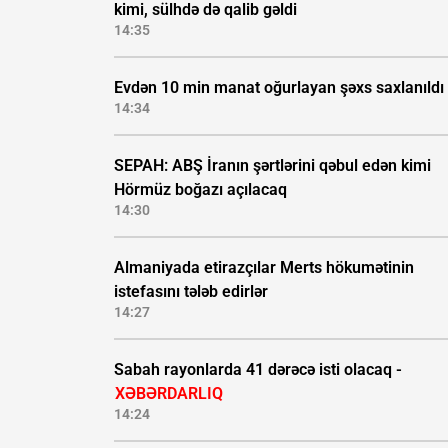
kimi, sülhdə də qalib gəldi
14:35
Evdən 10 min manat oğurlayan şəxs saxlanıldı
14:34
SEPAH: ABŞ İranın şərtlərini qəbul edən kimi
Hörmüz boğazı açılacaq
14:30
Almaniyada etirazçılar Merts hökumətinin
istefasını tələb edirlər
14:27
Sabah rayonlarda 41 dərəcə isti olacaq -
XƏBƏRDARLIQ
14:24