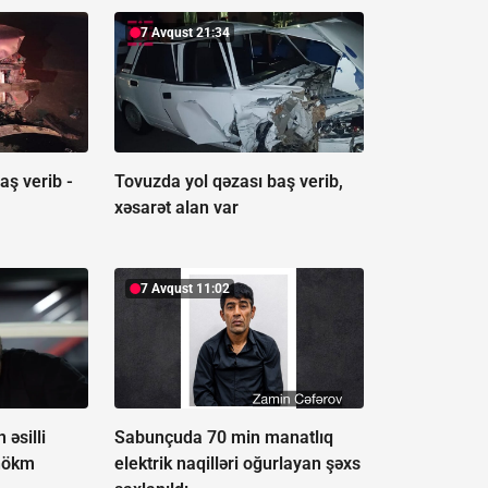
7 Avqust 21:34
aş verib -
Tovuzda yol qəzası baş verib,
xəsarət alan var
7 Avqust 11:02
əsilli
Sabunçuda 70 min manatlıq
hökm
elektrik naqilləri oğurlayan şəxs