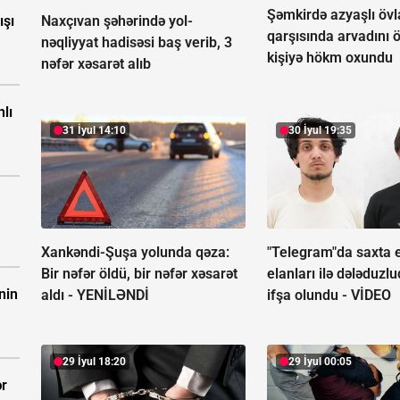
Şəmkirdə azyaşlı övl
ışı
Naxçıvan şəhərində yol-
qarşısında arvadını 
nəqliyyat hadisəsi baş verib, 3
kişiyə hökm oxundu
nəfər xəsarət alıb
nlı
31 İyul 14:10
30 İyul 19:35
Xankəndi-Şuşa yolunda qəza:
"Telegram"da saxta 
Bir nəfər öldü, bir nəfər xəsarət
elanları ilə dələduzl
nin
aldı -
YENİLƏNDİ
ifşa olundu -
VİDEO
29 İyul 18:20
29 İyul 00:05
ər