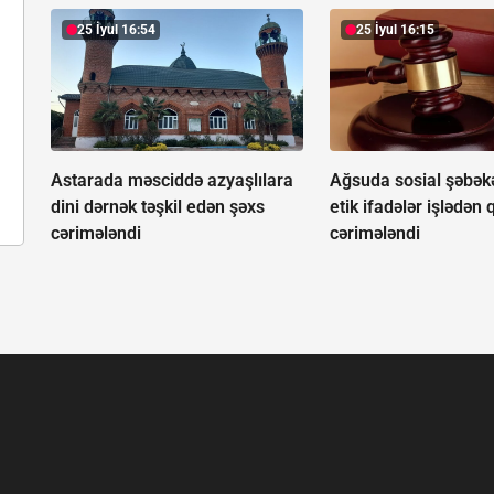
25 İyul 16:54
25 İyul 16:15
Astarada məsciddə azyaşlılara
Ağsuda sosial şəbək
dini dərnək təşkil edən şəxs
etik ifadələr işlədən 
cərimələndi
cərimələndi