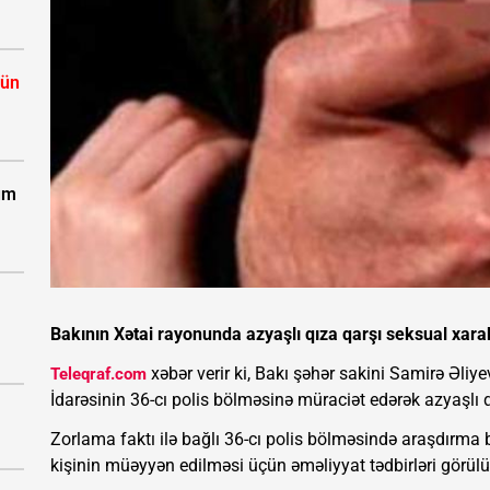
çün
zum
Bakının Xətai rayonunda azyaşlı qıza qarşı seksual xarak
xəbər verir ki, Bakı şəhər sakini Samirə Əliye
Teleqraf.com
İdarəsinin 36-cı polis bölməsinə müraciət edərək azyaşlı qı
Zorlama faktı ilə bağlı 36-cı polis bölməsində araşdırma b
kişinin müəyyən edilməsi üçün əməliyyat tədbirləri görülü