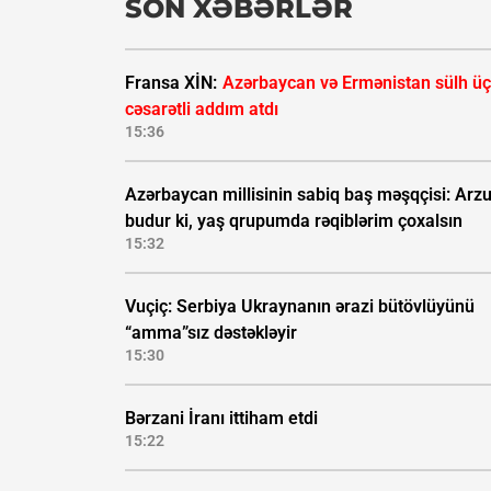
SON XƏBƏRLƏR
Fransa XİN:
Azərbaycan və Ermənistan sülh ü
cəsarətli addım atdı
15:36
Azərbaycan millisinin sabiq baş məşqçisi: Ar
budur ki, yaş qrupumda rəqiblərim çoxalsın
15:32
Vuçiç: Serbiya Ukraynanın ərazi bütövlüyünü
“amma”sız dəstəkləyir
15:30
Bərzani İranı ittiham etdi
15:22