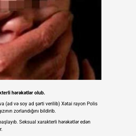
terli hərəkətlər olub.
va (ad və soy ad şərti verilib) Xətai rayon Polis
zının zorlandığını bildirib.
aşlayıb. Seksual xarakterli hərəkətlər edən
r.