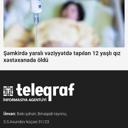
Şəmkirdə yaralı vəziyyətdə tapılan 12 yaşlı qız
xəstəxanada öldü
Ünvan:
Bakı şəhəri, Binəqədi rayonu,
S.S.Axundov küçəsi 31/23