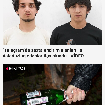
"Telegram"da saxta endirim elanları ilə
dələduzluq edənlər ifşa olundu -
VİDEO
30 İyul 17:08