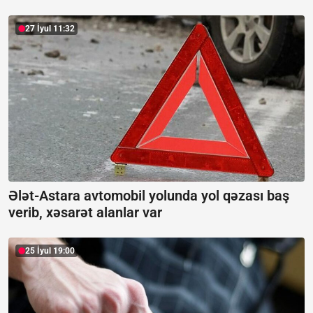
27 İyul 11:32
Ələt-Astara avtomobil yolunda yol qəzası baş
verib, xəsarət alanlar var
25 İyul 19:00