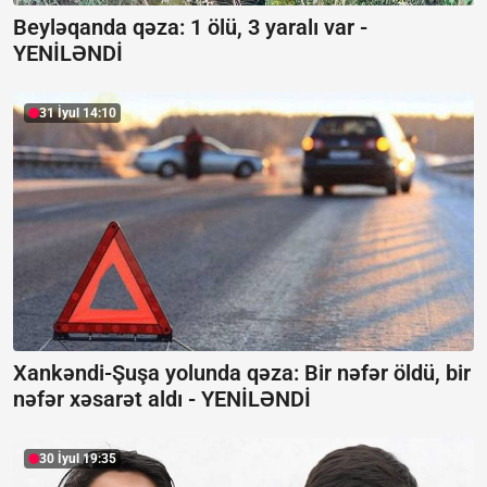
Beyləqanda qəza:
1 ölü, 3 yaralı var -
YENİLƏNDİ
31 İyul 14:10
Xankəndi-Şuşa yolunda qəza: Bir nəfər öldü, bir
nəfər xəsarət aldı -
YENİLƏNDİ
30 İyul 19:35