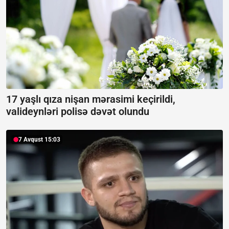
17 yaşlı qıza nişan mərasimi keçirildi,
valideynləri polisə dəvət olundu
7 Avqust 15:03