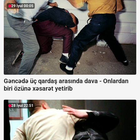
29 İyul 00:05
Gəncədə üç qardaş arasında dava -
Onlardan
biri özünə xəsarət yetirib
28 İyul 22:51