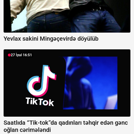
Yevlax sakini Mingəçevirdə döyülüb
27 İyul 16:51
Saatlıda “Tik-tok”da qadınları təhqir edən gənc
oğlan cərimələndi