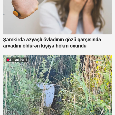
Şəmkirdə azyaşlı övladının gözü qarşısında
arvadını öldürən kişiyə hökm oxundu
31 İyul 20:18