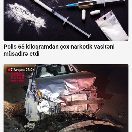
Polis 65 kiloqramdan çox narkotik vasitəni
müsadirə etdi
7 Avqust 23:24