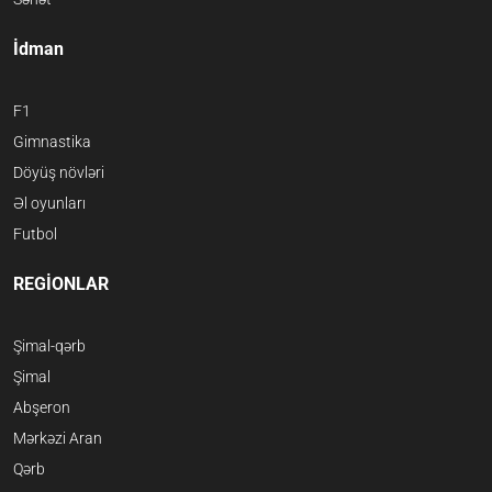
İdman
F1
Gimnastika
Döyüş növləri
Əl oyunları
Futbol
REGİONLAR
Şimal-qərb
Şimal
Abşeron
Mərkəzi Aran
Qərb