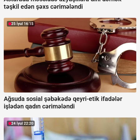
təşkil edən şəxs cərimələndi
25 İyul 16:15
Ağsuda sosial şəbəkədə qeyri-etik ifadələr
işlədən qadın cərimələndi
24 İyul 22:20