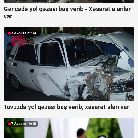
Gəncədə yol qəzası baş verib -
Xəsarət alanlar
var
7 Avqust 21:34
Tovuzda yol qəzası baş verib, xəsarət alan var
7 Avqust 19:18