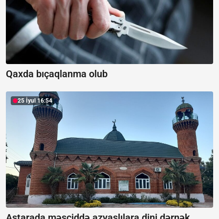
Qaxda bıçaqlanma olub
25 İyul 16:54
Astarada məsciddə azyaşlılara dini dərnək