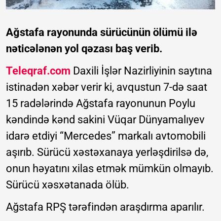
Ağstafa rayonunda sürücünün ölümü ilə
nəticələnən yol qəzası baş verib.
Teleqraf.com
Daxili İşlər Nazirliyinin saytına
istinadən xəbər verir ki, avqustun 7-də saat
15 radələrində Ağstafa rayonunun Poylu
kəndində kənd sakini Vüqar Dünyamalıyev
idarə etdiyi “Mercedes” markalı avtomobili
aşırıb. Sürücü xəstəxanaya yerləşdirilsə də,
onun həyatını xilas etmək mümkün olmayıb.
Sürücü xəsxətanada ölüb.
Ağstafa RPŞ tərəfindən araşdırma aparılır.