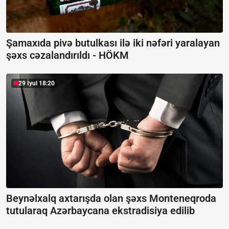
Şamaxıda pivə butulkası ilə iki nəfəri yaralayan
şəxs cəzalandırıldı -
HÖKM
29 İyul 18:20
Beynəlxalq axtarışda olan şəxs Monteneqroda
tutularaq Azərbaycana ekstradisiya edilib