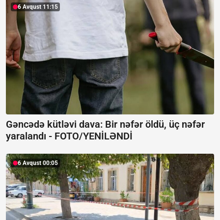
6 Avqust 11:15
Gəncədə kütləvi dava: Bir nəfər öldü, üç nəfər
yaralandı -
FOTO/YENİLƏNDİ
6 Avqust 00:05