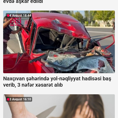
evdə aşkar edildi
4 Avqust 18:44
Naxçıvan şəhərində yol-nəqliyyat hadisəsi baş
verib, 3 nəfər xəsarət alıb
3 Avqust 16:10