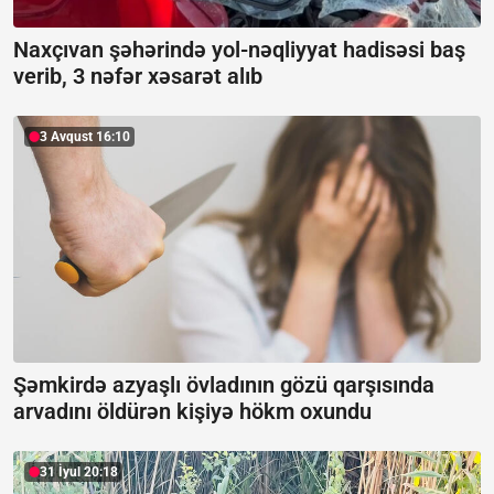
Naxçıvan şəhərində yol-nəqliyyat hadisəsi baş
verib, 3 nəfər xəsarət alıb
3 Avqust 16:10
Şəmkirdə azyaşlı övladının gözü qarşısında
arvadını öldürən kişiyə hökm oxundu
31 İyul 20:18