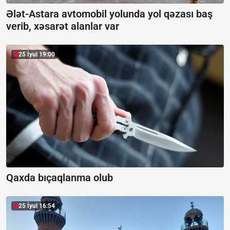
Ələt-Astara avtomobil yolunda yol qəzası baş
verib, xəsarət alanlar var
25 İyul 19:00
Qaxda bıçaqlanma olub
25 İyul 16:54