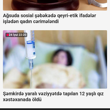
Ağsuda sosial şəbəkədə qeyri-etik ifadələr
işlədən qadın cərimələndi
24 İyul 22:20
Şəmkirdə yaralı vəziyyətdə tapılan 12 yaşlı qız
xəstəxanada öldü