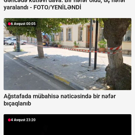
Gəncədə kütləvi dava: Bir nəfər öldü, üç nəfər
yaralandı -
FOTO/YENİLƏNDİ
6 Avqust 00:05
Ağstafada mübahisə nəticəsində bir nəfər
bıçaqlanıb
4 Avqust 23:20