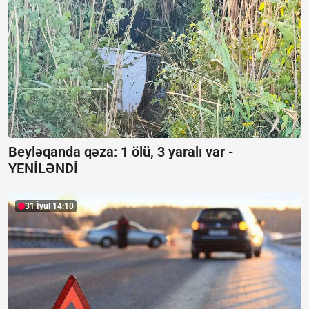
Beyləqanda qəza:
1 ölü, 3 yaralı var -
YENİLƏNDİ
31 İyul 14:10