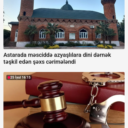
Astarada məsciddə azyaşlılara dini dərnək
təşkil edən şəxs cərimələndi
25 İyul 16:15