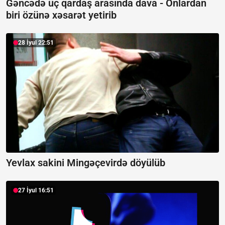
Gəncədə üç qardaş arasında dava -
Onlardan
biri özünə xəsarət yetirib
28 İyul 22:51
Yevlax sakini Mingəçevirdə döyülüb
27 İyul 16:51