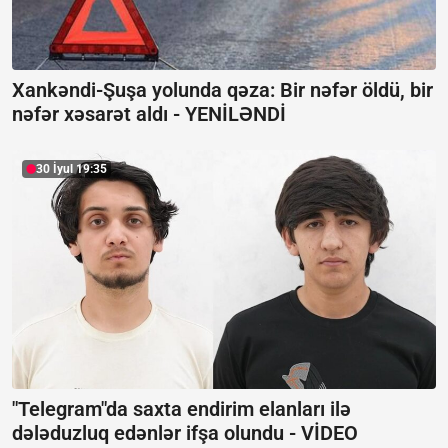
Xankəndi-Şuşa yolunda qəza: Bir nəfər öldü, bir
nəfər xəsarət aldı -
YENİLƏNDİ
30 İyul 19:35
"Telegram"da saxta endirim elanları ilə
dələduzluq edənlər ifşa olundu -
VİDEO