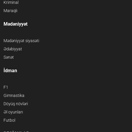
Kriminal
Maraqlı
Mədəniyyət
Mədəniyyət siyasəti
Ədəbiyyat
Sənət
İdman
F1
Gimnastika
Döyüş növləri
Əl oyunları
Futbol