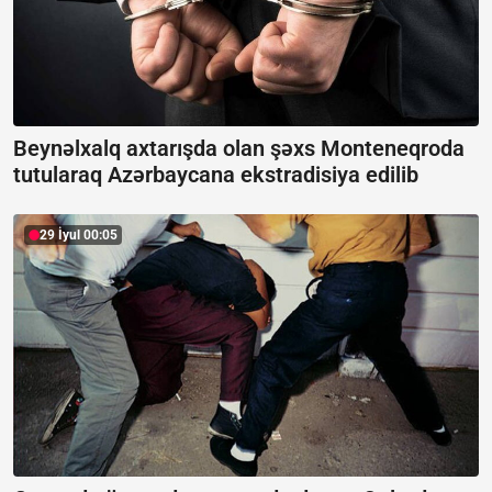
Beynəlxalq axtarışda olan şəxs Monteneqroda
tutularaq Azərbaycana ekstradisiya edilib
29 İyul 00:05