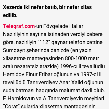
Xəzərdə iki nəfər batıb, bir nəfər xilas
edilib.
Teleqraf.com
-un Fövqəladə Hallar
Nazirliyinin saytına istinadən verdiyi xəbərə
görə, nazirliyin “112” qaynar telefon xəttinə
Sumqayıt şəhərində dənizdə (ən yaxın
xilasetmə məntəqəsindən 800-1000 metr
aralı nəzarətsiz ərazidə) 1996-cı il təvəllüdlü
Həmidov Elnur Etibar oğlunun və 1997-ci il
təvəllüdlü Tanrıverdiyev Anar Xalid oğlunun
suda batması haqqında məlumat daxil olub.
E.Həmidovun və A.Tanrıverdiyevin meyitləri
“Corat” sularda xilasetmə məntəqəsinin