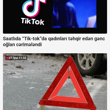
Saatlıda “Tik-tok”da qadınları təhqir edən gənc
oğlan cərimələndi
27 İyul 11:32