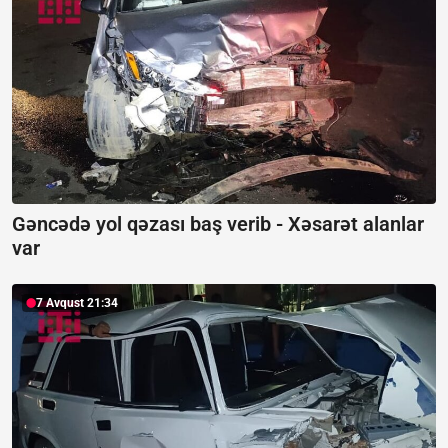
Gəncədə yol qəzası baş verib -
Xəsarət alanlar
var
7 Avqust 21:34