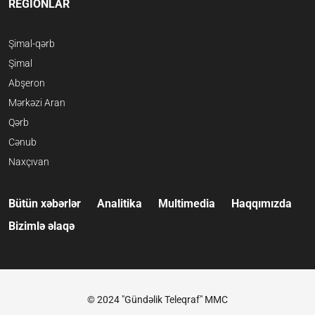
REGİONLAR
Şimal-qərb
Şimal
Abşeron
Mərkəzi Aran
Qərb
Cənub
Naxçıvan
Bütün xəbərlər
Analitika
Multimedia
Haqqımızda
Bizimlə əlaqə
© 2024 "Gündəlik Teleqraf" MMC