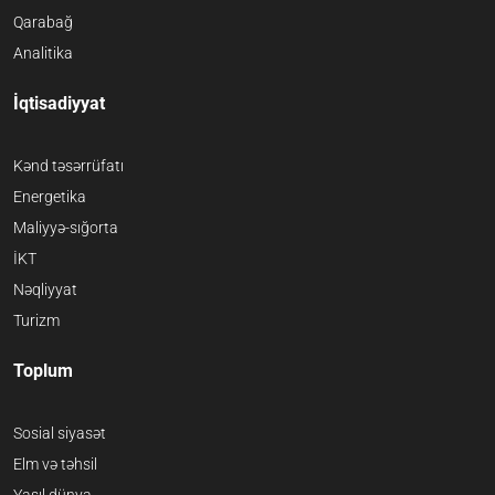
Qarabağ
Analitika
İqtisadiyyat
Kənd təsərrüfatı
Energetika
Maliyyə-sığorta
İKT
Nəqliyyat
Turizm
Toplum
Sosial siyasət
Elm və təhsil
Yaşıl dünya