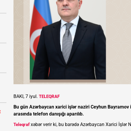
BAKI, 7 iyul.
TELEQRAF
Bu gün Azərbaycan xarici işlər naziri Ceyhun Bayramov 
t
arasında telefon danışığı aparılıb.
xəbər verir ki, bu barədə Azərbaycan Xarici İşlər 
Teleqraf