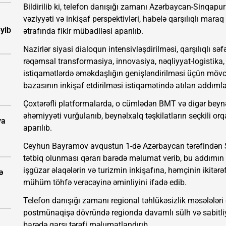
Bildirilib ki, telefon danışığı zamanı Azərbaycan-Sinqapur
vəziyyəti və inkişaf perspektivləri, habelə qarşılıqlı mar
eyib
ətrafında fikir mübadiləsi aparılıb.
Nazirlər siyasi dialoqun intensivləşdirilməsi, qarşılıqlı səfər
rəqəmsal transformasiya, innovasiya, nəqliyyat-logistika, t
istiqamətlərdə əməkdaşlığın genişləndirilməsi üçün mövcu
bazasının inkişaf etdirilməsi istiqamətində atılan addımlar
Çoxtərəfli platformalarda, o cümlədən BMT və digər beynə
əhəmiyyəti vurğulanıb, beynəlxalq təşkilatların seçkili or
ya
aparılıb.
Ceyhun Bayramov avqustun 1-də Azərbaycan tərəfindən Si
tətbiq olunması qərarı barədə məlumat verib, bu addımın
işgüzar əlaqələrin və turizmin inkişafına, həmçinin ikitər
ə
mühüm töhfə verəcəyinə əminliyini ifadə edib.
Telefon danışığı zamanı regional təhlükəsizlik məsələlə
postmünaqişə dövründə regionda davamlı sülh və sabitliy
barədə qarşı tərəfi məlumatlandırıb.