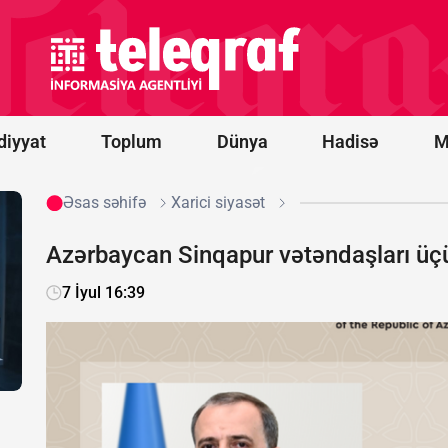
Ərəbistanına
hücumu
nəticəsində
11 mülki
şəxs
yaralanıb
diyyat
Toplum
Dünya
Hadisə
M
Əsas səhifə
Xarici siyasət
Azərbaycan Sinqapur vətəndaşları üçün
7 İyul 16:39