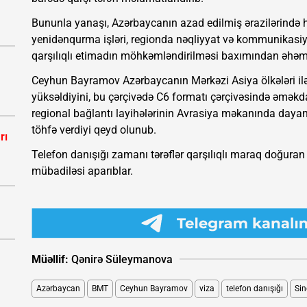
Bununla yanaşı, Azərbaycanın azad edilmiş ərazilərində h
yenidənqurma işləri, regionda nəqliyyat və kommunikasiya 
qarşılıqlı etimadın möhkəmləndirilməsi baxımından əhəmiy
Ceyhun Bayramov Azərbaycanın Mərkəzi Asiya ölkələri ilə ə
yüksəldiyini, bu çərçivədə C6 formatı çərçivəsində əməkdaş
regional bağlantı layihələrinin Avrasiya məkanında dayan
töhfə verdiyi qeyd olunub.
rı
Telefon danışığı zamanı tərəflər qarşılıqlı maraq doğuran 
mübadiləsi aparıblar.
Müəllif:
Qənirə Süleymanova
Azərbaycan
BMT
Ceyhun Bayramov
viza
telefon danışığı
Si