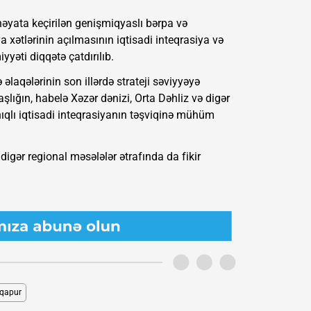
əyata keçirilən genişmiqyaslı bərpa və
xətlərinin açılmasının iqtisadi inteqrasiya və
yəti diqqətə çatdırılıb.
laqələrinin son illərdə strateji səviyyəyə
lığın, habelə Xəzər dənizi, Orta Dəhliz və digər
ıqlı iqtisadi inteqrasiyanın təşviqinə mühüm
digər regional məsələlər ətrafında da fikir
nqapur