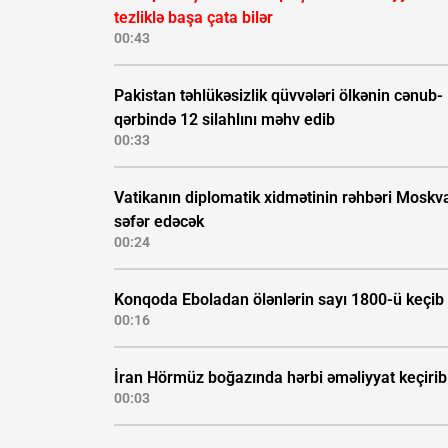
tezliklə başa çata bilər
00:43
Pakistan təhlükəsizlik qüvvələri ölkənin cənub-
qərbində 12 silahlını məhv edib
00:33
Vatikanın diplomatik xidmətinin rəhbəri Moskv
səfər edəcək
00:24
Konqoda Eboladan ölənlərin sayı 1800-ü keçib
00:16
İran Hörmüz boğazında hərbi əməliyyat keçirib
00:03