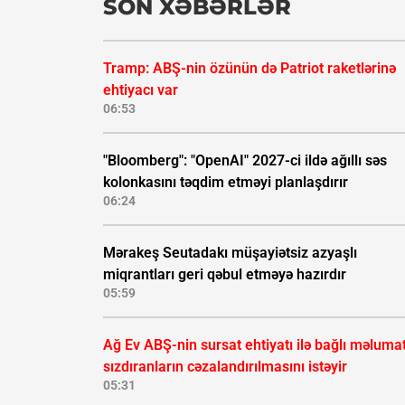
SON XƏBƏRLƏR
Tramp: ABŞ-nin özünün də Patriot raketlərinə
ehtiyacı var
06:53
"Bloomberg": "OpenAI" 2027-ci ildə ağıllı səs
kolonkasını təqdim etməyi planlaşdırır
06:24
Mərakeş Seutadakı müşayiətsiz azyaşlı
miqrantları geri qəbul etməyə hazırdır
05:59
Ağ Ev ABŞ-nin sursat ehtiyatı ilə bağlı məluma
sızdıranların cəzalandırılmasını istəyir
05:31