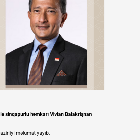
ilə sinqapurlu həmkarı Vivian Balakrişnan
Nazirliyi məlumat yayıb.