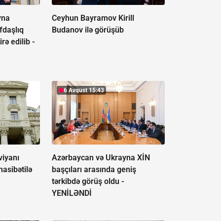
yna
Ceyhun Bayramov Kirill
əfdaşlıq
Budanov ilə görüşüb
rə edilib -
6 Avqust 15:43
viyanı
Azərbaycan və Ukrayna XİN
asibətilə
başçıları arasında geniş
tərkibdə görüş oldu -
YENİLƏNDİ