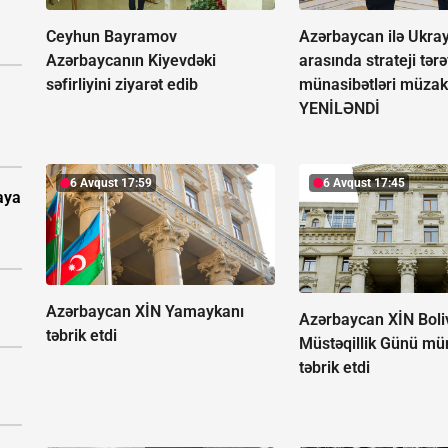
Ceyhun Bayramov
Azərbaycan ilə Ukra
Azərbaycanın Kiyevdəki
arasında strateji tər
səfirliyini ziyarət edib
münasibətləri müzaki
YENİLƏNDİ
6 Avqust 17:59
6 Avqust 17:45
aya
Azərbaycan XİN Yamaykanı
Azərbaycan XİN Boli
təbrik etdi
Müstəqillik Günü mün
təbrik etdi