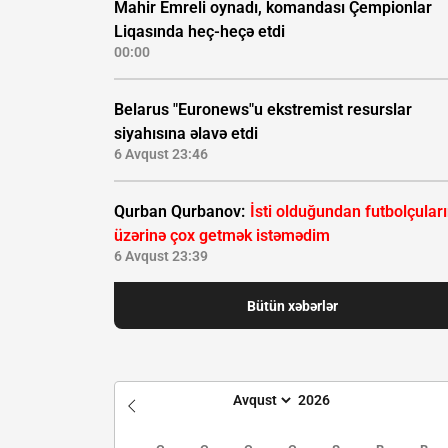
Mahir Emreli oynadı, komandası Çempionlar
Liqasında heç-heçə etdi
00:00
Belarus "Euronews"u ekstremist resurslar
siyahısına əlavə etdi
6 Avqust 23:46
Qurban Qurbanov:
İsti olduğundan futbolçular
üzərinə çox getmək istəmədim
6 Avqust 23:39
Bütün xəbərlər