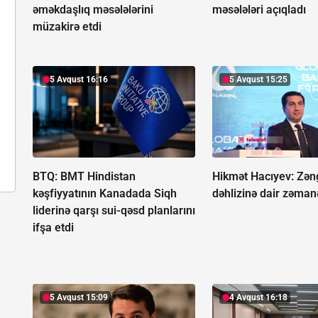
əməkdaşlıq məsələlərini
məsələləri açıqladı
müzakirə etdi
5 Avqust 16:16
5 Avqust 15:25
BTQ: BMT Hindistan
Hikmət Hacıyev: Zən
kəşfiyyatının Kanadada Siqh
dəhlizinə dair zəman
liderinə qarşı sui-qəsd planlarını
ifşa etdi
5 Avqust 15:09
4 Avqust 16:18