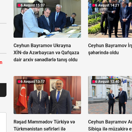
6 Avqust 15:07
6 Avqust 14:21
Ceyhun Bayramov Ukrayna
Ceyhun Bayramov İr
XİN-də Azərbaycan və Qafqaza
şəhərində oldu
dair arxiv sənədlərlə tanış oldu
ın
6 Avqust 13:17
6 Avqust 12:40
Rəşad Məmmədov Türkiyə və
Ceyhun Bayramov A
Türkmənistan səfirləri ilə
Sibiqa ilə müzakirə e