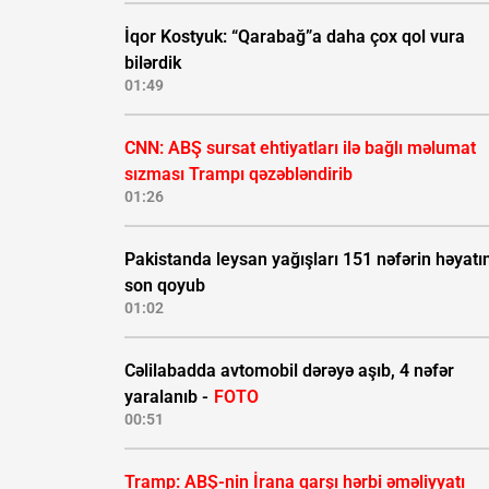
İqor Kostyuk: “Qarabağ”a daha çox qol vura
bilərdik
01:49
CNN: ABŞ sursat ehtiyatları ilə bağlı məlumat
sızması Trampı qəzəbləndirib
01:26
Pakistanda leysan yağışları 151 nəfərin həyatı
son qoyub
01:02
Cəlilabadda avtomobil dərəyə aşıb, 4 nəfər
yaralanıb -
FOTO
00:51
Tramp: ABŞ-nin İrana qarşı hərbi əməliyyatı