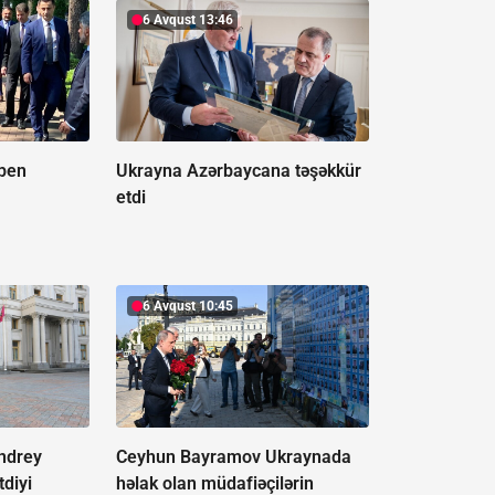
6 Avqust 13:46
pen
Ukrayna Azərbaycana təşəkkür
etdi
6 Avqust 10:45
ndrey
Ceyhun Bayramov Ukraynada
tdiyi
həlak olan müdafiəçilərin