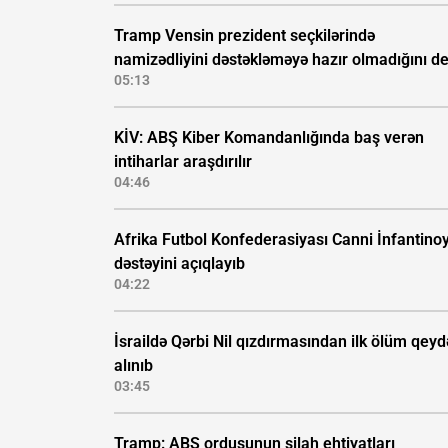
Tramp Vensin prezident seçkilərində
namizədliyini dəstəkləməyə hazır olmadığını d
05:13
KİV: ABŞ Kiber Komandanlığında baş verən
intiharlar araşdırılır
04:46
Afrika Futbol Konfederasiyası Canni İnfantino
dəstəyini açıqlayıb
04:22
İsraildə Qərbi Nil qızdırmasından ilk ölüm qeyd
alınıb
03:45
Tramp: ABŞ ordusunun silah ehtiyatları