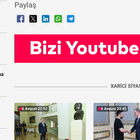
Paylaş
na
XARICI SIY
6 Avqust 22:52
6 Avqust 22:45