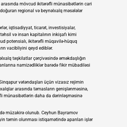
 arasında mövcud ikitərəfli münasibətlərin cari
aq doğuran regional və beynəlxalq məsələlər
lər, iqtisadiyyat, ticarət, investisiyalar,
əhsil və insan kapitalının inkişafı kimi
d potensialı, ikitərəfli müqavilə-hüquq
ın vacibliyini qeyd ediblər.
lxalq təşkilatlar çərçivəsində əməkdaşlığın
qanlarına namizədliklər barədə fikir mübadiləsi
nqapur vətəndaşları üçün vizasız rejimin
 xalqlar arasında təmasların genişlənməsinə,
əfli münasibətlərin daha da dərinləşməsinə
ri də müzakirə olunub. Ceyhun Bayramov
in təmin olunması istiqamətində aparılan işlər