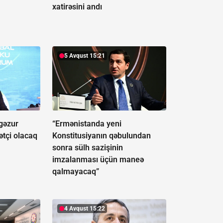
xatirəsini andı
5 Avqust 15:21
gəzur
“Ermənistanda yeni
ətçi olacaq
Konstitusiyanın qəbulundan
sonra sülh sazişinin
imzalanması üçün maneə
qalmayacaq”
4 Avqust 15:22