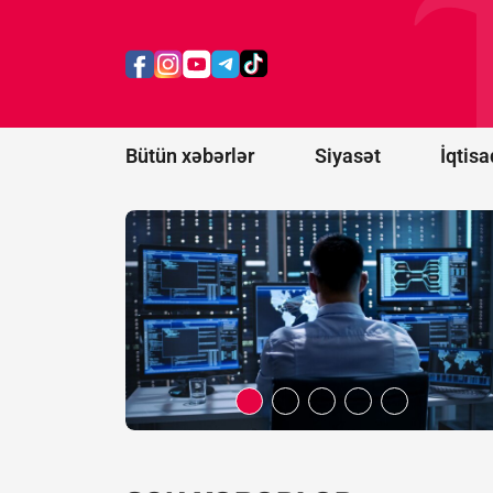
KİV: ABŞ Kiber
Komandanlığında
baş verən
intiharlar
araşdırılır
Bütün xəbərlər
Siyasət
İqtisa