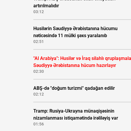
artırılmalıdır
03:12
Husilərin Səudiyyə Ərəbistanına hücumu
nəticəsində 11 mülki şəxs yaralanıb
02:51
"Al Arabiya": Husilər və İraq silahlı qruplaşmala
Səudiyyə Ərəbistanına hücum hazırlayır
02:30
ABŞ-də "doğum turizmi" qadağan edilir
02:12
Tramp: Rusiya-Ukrayna münaqişəsinin
nizamlanması istiqamətində irəliləyiş var
01:56